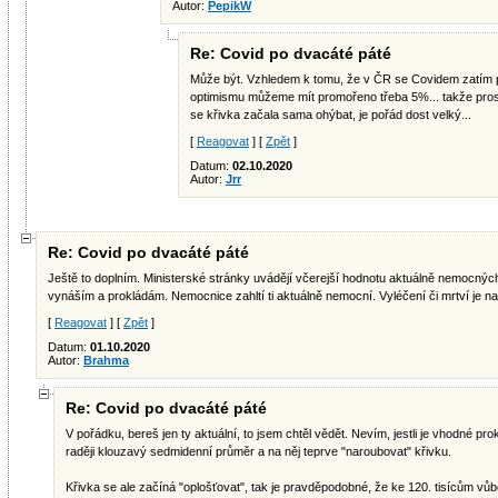
Autor:
PepikW
Re: Covid po dvacáté páté
Může být. Vzhledem k tomu, že v ČR se Covidem zatím p
optimismu můžeme mít promořeno třeba 5%... takže prost
se křivka začala sama ohýbat, je pořád dost velký...
[
Reagovat
] [
Zpět
]
Datum:
02.10.2020
Autor:
Jrr
Re: Covid po dvacáté páté
Ještě to doplním. Ministerské stránky uvádějí včerejší hodnotu aktuálně nemocných 
vynáším a prokládám. Nemocnice zahltí ti aktuálně nemocní. Vyléčení či mrtví je na
[
Reagovat
] [
Zpět
]
Datum:
01.10.2020
Autor:
Brahma
Re: Covid po dvacáté páté
V pořádku, bereš jen ty aktuální, to jsem chtěl vědět. Nevím, jestli je vhodné pr
raději klouzavý sedmidenní průměr a na něj teprve "naroubovat" křivku.
Křivka se ale začíná "oplošťovat", tak je pravděpodobné, že ke 120. tisícům v