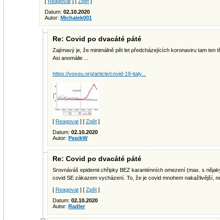
[
Reagovat
] [
Zpět
]
Datum:
02.10.2020
Autor:
Michalek001
Re: Covid po dvacáté páté
Zajímavý je, že minimálně pět let předcházejících koronaviru tam ten tř
Asi anomálie ...
https://voxeu.org/article/covid-19-italy...
[
Reagovat
] [
Zpět
]
Datum:
02.10.2020
Autor:
PepikW
Re: Covid po dvacáté páté
Srovnáváš epidemii chřipky BEZ karanténních omezení (max. s něj
covid SE zákazem vycházení. To, že je covid mnohem nakažlivější, ne
[
Reagovat
] [
Zpět
]
Datum:
02.10.2020
Autor:
Radler