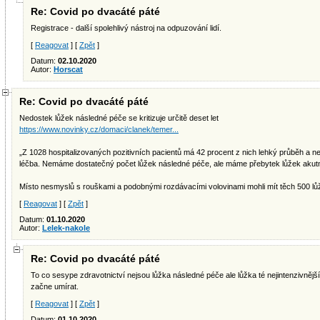
Re: Covid po dvacáté páté
Registrace - další spolehlivý nástroj na odpuzování lidí.
[
Reagovat
] [
Zpět
]
Datum:
02.10.2020
Autor:
Horscat
Re: Covid po dvacáté páté
Nedostek lůžek následné péče se kritizuje určitě deset let
https://www.novinky.cz/domaci/clanek/temer...
„Z 1028 hospitalizovaných pozitivních pacientů má 42 procent z nich lehký průběh a n
léčba. Nemáme dostatečný počet lůžek následné péče, ale máme přebytek lůžek akutn
Místo nesmyslů s rouškami a podobnými rozdávacími volovinami mohli mít těch 500 lů
[
Reagovat
] [
Zpět
]
Datum:
01.10.2020
Autor:
Lelek-nakole
Re: Covid po dvacáté páté
To co sesype zdravotnictví nejsou lůžka následné péče ale lůžka té nejintenzivnější 
začne umírat.
[
Reagovat
] [
Zpět
]
Datum:
01.10.2020