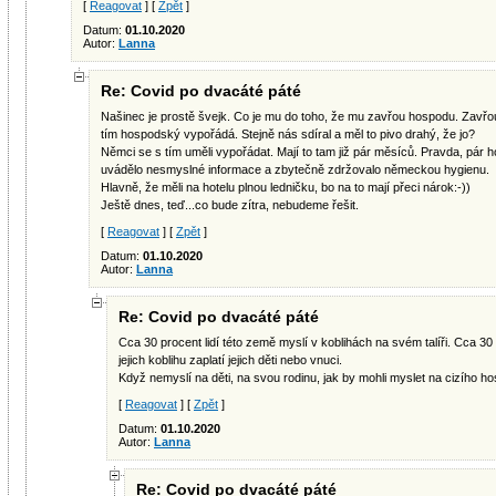
[
Reagovat
] [
Zpět
]
Datum:
01.10.2020
Autor:
Lanna
Re: Covid po dvacáté páté
Našinec je prostě švejk. Co je mu do toho, že mu zavřou hospodu. Zavřou j
tím hospodský vypořádá. Stejně nás sdíral a měl to pivo drahý, že jo?
Němci se s tím uměli vypořádat. Mají to tam již pár měsíců. Pravda, pár h
uvádělo nesmyslné informace a zbytečně zdržovalo německou hygienu.
Hlavně, že měli na hotelu plnou ledničku, bo na to mají přeci nárok:-))
Ještě dnes, teď...co bude zítra, nebudeme řešit.
[
Reagovat
] [
Zpět
]
Datum:
01.10.2020
Autor:
Lanna
Re: Covid po dvacáté páté
Cca 30 procent lidí této země myslí v koblihách na svém talíři. Cca 30 
jejich koblihu zaplatí jejich děti nebo vnuci.
Když nemyslí na děti, na svou rodinu, jak by mohli myslet na cizího 
[
Reagovat
] [
Zpět
]
Datum:
01.10.2020
Autor:
Lanna
Re: Covid po dvacáté páté