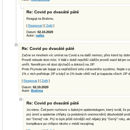
Re: Covid po dvacáté páté
Reaguji na Brahmu.
[
Reagovat
] [
Zpět
]
Datum:
02.10.2020
Autor:
radka
Re: Covid po dvacáté páté
Začne se mnohem víc umírat na Covid a na další nemoci, přes které by dobr
Prostě nebude dost míst. V Itálii v době největší zátěže prostě staré lidi jen 
umřít. Neměli pro ně dost dýchačů a doktorů na JIP.
Proto Prymula tak bojuje za nepřetížení toho zdravotního systému. Nejde o 
1% z nich potřebuje JIP a když to 1% bude větší než je kapacita všech JIP 
[
Reagovat
] [
Zpět
]
Datum:
02.10.2020
Autor:
Brahma
Re: Covid po dvacáté páté
Jsi mimo. Četl jsem rozhovor s Italským epidemiologem, který tvrdil, že poče
prý úmrtí a epidemie chřipky (a podobných onemocnění) dlouhodobě probíhá
ten "černej" rok. Prý to bylo ještě mírnější než nějaký jiný "černý" roky, a
komplikace po chřipce nikoho z médií nezajímaj.