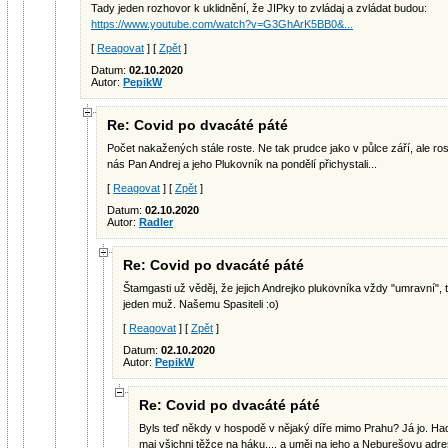
Tady jeden rozhovor k uklidnění, že JIPky to zvládaj a zvládat budou:
https://www.youtube.com/watch?v=G3GhArK5BB0&...
[
Reagovat
] [
Zpět
]
Datum:
02.10.2020
Autor:
PepikW
Re: Covid po dvacáté páté
Počet nakažených stále roste. Ne tak prudce jako v půlce září, ale ro
nás Pan Andrej a jeho Plukovník na pondělí přichystali...
[
Reagovat
] [
Zpět
]
Datum:
02.10.2020
Autor:
Radler
Re: Covid po dvacáté páté
Štamgasti už věděj, že jejich Andrejko plukovníka vždy "umravní",
jeden muž. Našemu Spasiteli :o)
[
Reagovat
] [
Zpět
]
Datum:
02.10.2020
Autor:
PepikW
Re: Covid po dvacáté páté
Byls teď někdy v hospodě v nějaký díře mimo Prahu? Já jo. Ha
maj všichni těžce na háku.... a uměj na jeho a Neburešovu adre