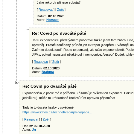
Jaké rekordy přinese sobota?
[
Reagovat
] [
Zpět
]
Datum:
02.10.2020
Autor:
Horscat
Re: Covid po dvacáté páté
Já tu exponencielu před týdnem poopravil, takže jsem tam zahrnul i to
opatrněji. Prostě současný průběh jen extrapoluji dopředu. Včerejší da
Zatím to docela sedí. Roste to pomaleji, ale stále exponencielně. Podle 
JIPky, pokud nepostaví nějaké polní nemocnice. Alespoň Dušek tohle č
[
Reagovat
] [
Zpět
]
Datum:
02.10.2020
Autor:
Brahma
Re: Covid po dvacáté páté
Exponenciála je podle mě v pořádku. Zásadní je ovšem ten exponent. Pokud 
jedničkou), může to krátkodobě lineární růst opravdu připomínat.
Tady je to docela hezky vysvětlené
https://www.idnes.cz/technet/veda/jak-vypada...
[
Reagovat
] [
Zpět
]
Datum:
02.10.2020
Autor:
Jrr