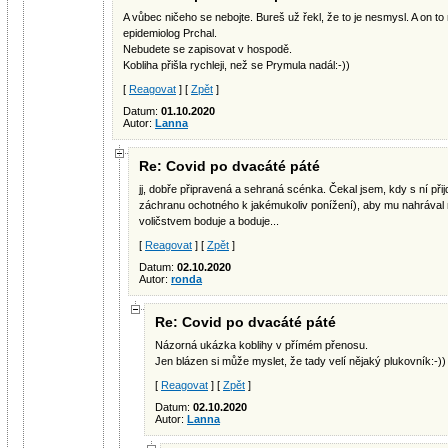
A vůbec ničeho se nebojte. Bureš už řekl, že to je nesmysl. A on to 
epidemiolog Prchal.
Nebudete se zapisovat v hospodě.
Kobliha přišla rychleji, než se Prymula nadál:-))
[
Reagovat
] [
Zpět
]
Datum:
01.10.2020
Autor:
Lanna
Re: Covid po dvacáté páté
jj, dobře připravená a sehraná scénka. Čekal jsem, kdy s ní př
záchranu ochotného k jakémukoliv ponížení), aby mu nahrával
voličstvem boduje a boduje...
[
Reagovat
] [
Zpět
]
Datum:
02.10.2020
Autor:
ronda
Re: Covid po dvacáté páté
Názorná ukázka koblihy v přímém přenosu.
Jen blázen si může myslet, že tady velí nějaký plukovník:-))
[
Reagovat
] [
Zpět
]
Datum:
02.10.2020
Autor:
Lanna