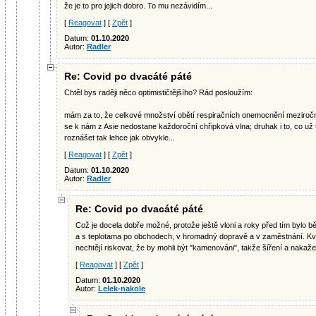
že je to pro jejich dobro. To mu nezávidím...
[
Reagovat
] [
Zpět
]
Datum:
01.10.2020
Autor:
Radler
Re: Covid po dvacáté páté
Chtěl bys raději něco optimističtějšího? Rád posloužím:
mám za to, že celkové množství obětí respiračních onemocnění meziroč
se k nám z Asie nedostane každoroční chřipková vlna; druhak i to, co u
roznášet tak lehce jak obvykle...
[
Reagovat
] [
Zpět
]
Datum:
01.10.2020
Autor:
Radler
Re: Covid po dvacáté páté
Což je docela dobře možné, protože ještě vloni a roky před tím bylo běž
a s teplotama po obchodech, v hromadný dopravě a v zaměstnání. Kvůli
nechtějí riskovat, že by mohli být "kamenováni", takže šíření a nakažen
[
Reagovat
] [
Zpět
]
Datum:
01.10.2020
Autor:
Lelek-nakole