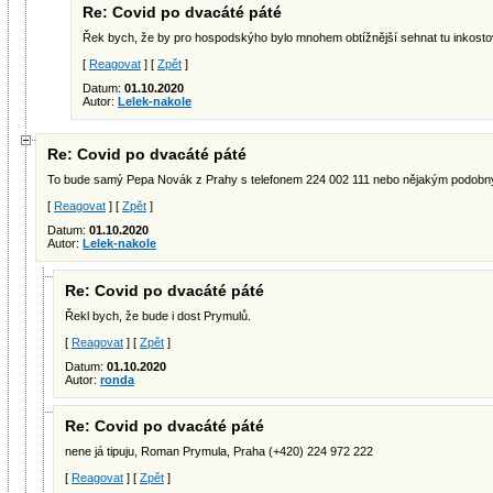
Re: Covid po dvacáté páté
Řek bych, že by pro hospodskýho bylo mnohem obtížnější sehnat tu inkosto
[
Reagovat
] [
Zpět
]
Datum:
01.10.2020
Autor:
Lelek-nakole
Re: Covid po dvacáté páté
To bude samý Pepa Novák z Prahy s telefonem 224 002 111 nebo nějakým podobn
[
Reagovat
] [
Zpět
]
Datum:
01.10.2020
Autor:
Lelek-nakole
Re: Covid po dvacáté páté
Řekl bych, že bude i dost Prymulů.
[
Reagovat
] [
Zpět
]
Datum:
01.10.2020
Autor:
ronda
Re: Covid po dvacáté páté
nene já tipuju, Roman Prymula, Praha (+420) 224 972 222
[
Reagovat
] [
Zpět
]