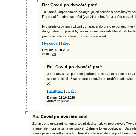
Re: Covid po dvacáté páté
Tak jasně, exponenciela zachycuje jen průběh s neměnnými para
Reprodukční číslo se mění (záleží na chování a počtu nakaziteln
Pro predikci by mohl zkusit vynášet si do grafu exponent, který
daným dnem... pokud by ten exponent setrvale klesal, tak bude
pak nám nakažení konečně začnou ubývat...
[
Reagovat
] [
Zpět
]
Datum:
02.10.2020
Autor:
Jrr
Re: Covid po dvacáté páté
Jo, souhlas. Ale pak neni potřeba prokládat exponencielu, a
sledovat, jestli už se od exponenciálního průběhu odchyluje
:-)
[
Reagovat
] [
Zpět
]
Datum:
02.10.2020
Autor:
PepikW
Re: Covid po dvacáté páté
Zatím se ta omezení na tom grafu nijak dramaticky neprojevují. Tvoje
vítané, ale musíme si na něj počkat. Zatím je to jen očekávání. Já žá
všemi jejími důsledky nevidím. Pan Primula je evidentně podobného ná