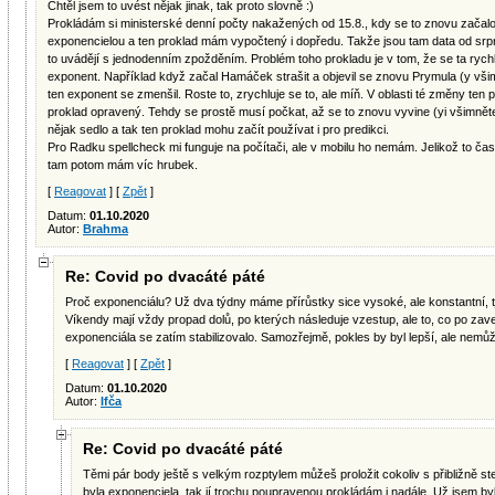
Chtěl jsem to uvést nějak jinak, tak proto slovně :)
Prokládám si ministerské denní počty nakažených od 15.8., kdy se to znovu začalo 
exponencielou a ten proklad mám vypočtený i dopředu. Takže jsou tam data od srp
to uvádějí s jednodenním zpožděním. Problém toho prokladu je v tom, že se ta rychl
exponent. Například když začal Hamáček strašit a objevil se znovu Prymula (y všimně
ten exponent se zmenšil. Roste to, zrychluje se to, ale míň. V oblasti té změny ten p
proklad opravený. Tehdy se prostě musí počkat, až se to znovu vyvine (yi všimněte 
nějak sedlo a tak ten proklad mohu začít používat i pro predikci.
Pro Radku spellcheck mi funguje na počítači, ale v mobilu ho nemám. Jelikož to čas
tam potom mám víc hrubek.
[
Reagovat
] [
Zpět
]
Datum:
01.10.2020
Autor:
Brahma
Re: Covid po dvacáté páté
Proč exponenciálu? Už dva týdny máme přírůstky sice vysoké, ale konstantní, tj.
Víkendy mají vždy propad dolů, po kterých následuje vzestup, ale to, co po zav
exponenciála se zatím stabilizovalo. Samozřejmě, pokles by byl lepší, ale nem
[
Reagovat
] [
Zpět
]
Datum:
01.10.2020
Autor:
Ifča
Re: Covid po dvacáté páté
Těmi pár body ještě s velkým rozptylem můžeš proložit cokoliv s přibližně s
byla exponenciela, tak jí trochu poupravenou prokládám i nadále. Už jsem by