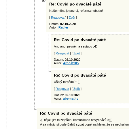
Re: Covid po dvacáté páté
Naše měna je pevná, reforma nebude!
[
Reagovat
] [
Zpět
]
Datum:
02.10.2020
Autor:
Radler
Re: Covid po dvacáté páté
Ano ano, pevně na sestupu :-D
[
Reagovat
] [
Zpět
]
Datum:
02.10.2020
Autor:
Arnošt905
Re: Covid po dvacáté páté
Ušatý torpédo? :-))
[
Reagovat
] [
Zpět
]
Datum:
02.10.2020
Autor:
abernathy
Re: Covid po dvacáté páté
Jj, nějak jim to zlepšení komunikace nevychází :o)))
A za měsíc si bude Babiš sypat popel na hlavu, že se nechal uné