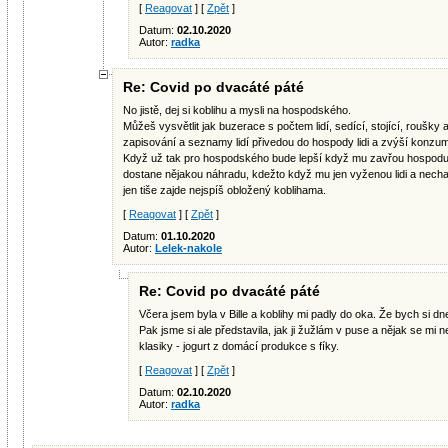
[
Reagovat
] [
Zpět
]
Datum:
02.10.2020
Autor:
radka
Re: Covid po dvacáté páté
No jistě, dej si koblihu a mysli na hospodského.
Můžeš vysvětlit jak buzerace s počtem lidí, sedící, stojící, roušky
zapisování a seznamy lidí přivedou do hospody lidi a zvýší konzu
Když už tak pro hospodského bude lepší když mu zavřou hospodu 
dostane nějakou náhradu, kdežto když mu jen vyženou lidi a nech
jen tiše zajde nejspíš obložený koblihama.
[
Reagovat
] [
Zpět
]
Datum:
01.10.2020
Autor:
Lelek-nakole
Re: Covid po dvacáté páté
Včera jsem byla v Bille a koblihy mi padly do oka. Že bych si dn
Pak jsme si ale představila, jak ji žužlám v puse a nějak se mi n
klasiky - jogurt z domácí produkce s fíky.
[
Reagovat
] [
Zpět
]
Datum:
02.10.2020
Autor:
radka