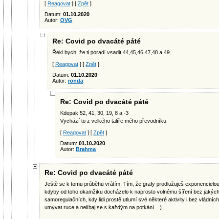
[
Reagovat
] [
Zpět
]
Datum:
01.10.2020
Autor:
OVG
Re: Covid po dvacáté páté
Řekl bych, že ti poradí vsadit 44,45,46,47,48 a 49.
[
Reagovat
] [
Zpět
]
Datum:
01.10.2020
Autor:
ronda
Re: Covid po dvacáté páté
Kdepak 52, 41, 30, 19, 8 a -3
Vychází to z velkého talíře mého převodníku.
[
Reagovat
] [
Zpět
]
Datum:
01.10.2020
Autor:
Brahma
Re: Covid po dvacáté páté
Ještě se k tomu průběhu vrátím: Tím, že grafy prodlužuješ exponencielou 
kdyby od toho okamžiku docházelo k naprosto volnému šíření bez jakýchk
samoregulačních, kdy lidi prostě utlumí své některé aktivity i bez vládníc
umývat ruce a nelíbaj se s každým na potkání ...).