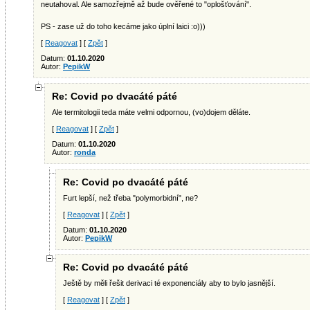
neutahoval. Ale samozřejmě až bude ověřené to "oplošťování".
PS - zase už do toho kecáme jako úplní laici :o)))
[
Reagovat
] [
Zpět
]
Datum:
01.10.2020
Autor:
PepikW
Re: Covid po dvacáté páté
Ale termitologii teda máte velmi odpornou, (vo)dojem děláte.
[
Reagovat
] [
Zpět
]
Datum:
01.10.2020
Autor:
ronda
Re: Covid po dvacáté páté
Furt lepší, než třeba "polymorbidní", ne?
[
Reagovat
] [
Zpět
]
Datum:
01.10.2020
Autor:
PepikW
Re: Covid po dvacáté páté
Ještě by měli řešit derivaci té exponenciály aby to bylo jasnější.
[
Reagovat
] [
Zpět
]