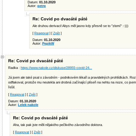
Datum:
01.10.2020
Autor:
petrp
Re: Covid po dvacáté páté
Ale druhou derivaci! Abys měl jasno kdy přesně se to "zlomí" :-)))
[
Reagovat
] [
Zpět
]
Datum:
01.10.2020
Autor:
PepikW
Re: Covid po dvacáté páté
Radka :
https://www.nakole.cz/diskuse/28955-covid-24...
Já jsem ale také psal o závodním - podnikovém lékaři a pravidelných prohlídkách. Ro
odflakoval, protože mu neutekla ani drobná začínající plíseň na nehtu na noze, co jsem 
řešil.
[
Reagovat
] [
Zpět
]
Datum:
01.10.2020
Autor:
Lelek-nakole
Re: Covid po dvacáté páté
Aha, tak pak jste měli nějakého pečlivého závodního doktora.
[
Reagovat
] [
Zpět
]