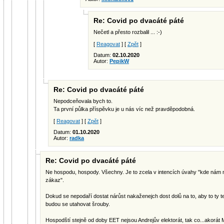
Re: Covid po dvacáté páté
Nečetl a přesto rozbalil ... :-)
[
Reagovat
] [
Zpět
]
Datum:
02.10.2020
Autor:
PepikW
Re: Covid po dvacáté páté
Nepodceňovala bych to.
Ta první půlka příspěvku je u nás víc než pravděpodobná.
[
Reagovat
] [
Zpět
]
Datum:
01.10.2020
Autor:
radka
Re: Covid po dvacáté páté
Ne hospodu, hospody. Všechny. Je to zcela v intencích úvahy "kde nám n
zákaz".
Dokud se nepodaří dostat nárůst nakaženejch dost dolů na to, aby to ty te
budou se utahovat šrouby.
Hospodští stejně od doby EET nejsou Andrejův elektorát, tak co...akorát