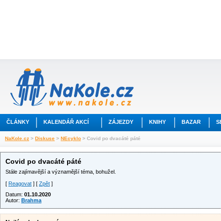
ČLÁNKY
KALENDÁŘ AKCÍ
ZÁJEZDY
KNIHY
BAZAR
S
NaKole.cz
>
Diskuse
>
NEcyklo
> Covid po dvacáté páté
Covid po dvacáté páté
Stále zajímavější a významější téma, bohužel.
[
Reagovat
] [
Zpět
]
Datum:
01.10.2020
Autor:
Brahma