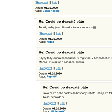
[
Reagovat
] [
Zpět
]
Datum:
01.10.2020
Autor:
Lelek-nakole
Re: Covid po dvacáté páté
To víš, volby jsou ofiko až zítra a v sobotu :o)))
[
Reagovat
] [
Zpět
]
Datum:
01.10.2020
Autor:
radka
Re: Covid po dvacáté páté
Kdyby tady Jindra nepopisoval tu registraci v hospodách v
Možná už uvažuje o nasazení robotů.
[
Reagovat
] [
Zpět
]
Datum:
01.10.2020
Autor:
PepikW
Re: Covid po dvacáté páté
Jako že za sebe pošleš do hospody robota.. naleje za te
To asi neprojde :)
[
Reagovat
] [
Zpět
]
Datum:
01.10.2020
Autor:
Michalek001