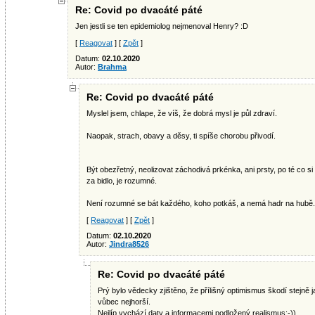
Re: Covid po dvacáté páté
Jen jestli se ten epidemiolog nejmenoval Henry? :D
[
Reagovat
] [
Zpět
]
Datum:
02.10.2020
Autor:
Brahma
Re: Covid po dvacáté páté
Myslel jsem, chlape, že víš, že dobrá mysl je půl zdraví.
Naopak, strach, obavy a děsy, ti spíše chorobu přivodí.
Být obezřetný, neolizovat záchodivá prkénka, ani prsty, po té co si 
za bidlo, je rozumné.
Není rozumné se bát každého, koho potkáš, a nemá hadr na hubě.
[
Reagovat
] [
Zpět
]
Datum:
02.10.2020
Autor:
Jindra8526
Re: Covid po dvacáté páté
Prý bylo vědecky zjištěno, že přílišný optimismus škodí stejně j
vůbec nejhorší.
Nejlíp vychází daty a informacemi podložený realismus:-))