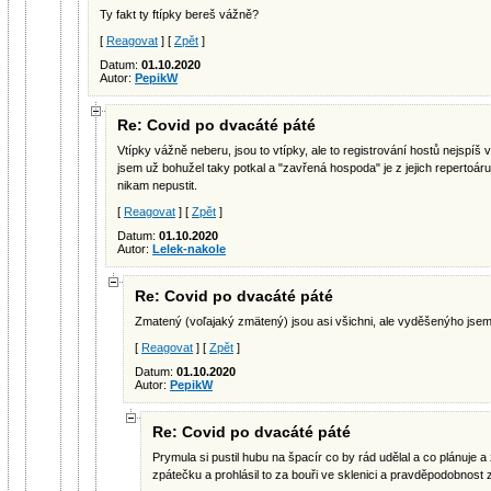
Ty fakt ty ftípky bereš vážně?
[
Reagovat
] [
Zpět
]
Datum:
01.10.2020
Autor:
PepikW
Re: Covid po dvacáté páté
Vtípky vážně neberu, jsou to vtípky, ale to registrování hostů nejspíš 
jsem už bohužel taky potkal a "zavřená hospoda" je z jejich repertoár
nikam nepustit.
[
Reagovat
] [
Zpět
]
Datum:
01.10.2020
Autor:
Lelek-nakole
Re: Covid po dvacáté páté
Zmatený (voľajaký zmätený) jsou asi všichni, ale vyděšenýho jsem 
[
Reagovat
] [
Zpět
]
Datum:
01.10.2020
Autor:
PepikW
Re: Covid po dvacáté páté
Prymula si pustil hubu na špacír co by rád udělal a co plánuje a 
zpátečku a prohlásil to za bouři ve sklenici a pravděpodobnost 