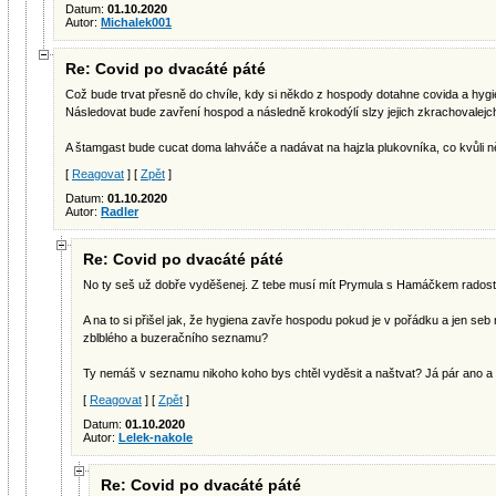
Datum:
01.10.2020
Autor:
Michalek001
Re: Covid po dvacáté páté
Což bude trvat přesně do chvíle, kdy si někdo z hospody dotahne covida a hygi
Následovat bude zavření hospod a následně krokodýlí slzy jejich zkrachovalejch
A štamgast bude cucat doma lahváče a nadávat na hajzla plukovníka, co kvůli n
[
Reagovat
] [
Zpět
]
Datum:
01.10.2020
Autor:
Radler
Re: Covid po dvacáté páté
No ty seš už dobře vyděšenej. Z tebe musí mít Prymula s Hamáčkem radost
A na to si přišel jak, že hygiena zavře hospodu pokud je v pořádku a jen s
zblblého a buzeračního seznamu?
Ty nemáš v seznamu nikoho koho bys chtěl vyděsit a naštvat? Já pár ano a t
[
Reagovat
] [
Zpět
]
Datum:
01.10.2020
Autor:
Lelek-nakole
Re: Covid po dvacáté páté