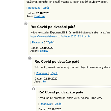
utužovat. Bohužel jen snaží, vládne tu jeden skvělý osvícený politik.
[
Reagovat
] [
Zpět
]
Datum:
02.10.2020
Autor:
Brahma
Re: Covid po dvacáté páté
Něco ke studiu. Exponenciální růst reálně i sám od sebe narazí na
https://www.aldebaran.cz/bulletin/2020_12_kor.php
[
Reagovat
] [
Zpět
]
Datum:
02.10.2020
Autor:
PepikW
Re: Covid po dvacáté páté
Tak určitě, jakmile začnou významně ubývat nakazitelní jedinci, 
[
Reagovat
] [
Zpět
]
Datum:
02.10.2020
Autor:
Jrr
Re: Covid po dvacáté páté
Uvádí se při promoření okolo 30%. Ale jsou i jiné vlivy.
[
Reagovat
] [
Zpět
]
Datum:
02.10.2020