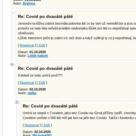
Autor:
Brahma
Re: Covid po dvacáté páté
Jenomže ta lůžka zabírá bezmála polovina lidí co by tam už nemněli být a jsou t
protože se tady léta neřešil problém nedostatku lůžek pro lidi co nepotřebují spe
ošetřování.
Lůžek intenzivní péče je zatím víc než dost a když vylifrují ty co ji nepotřebují, bu
[
Reagovat
] [
Zpět
]
Datum:
01.10.2020
Autor:
Lelek-nakole
Re: Covid po dvacáté páté
A doteď se tedy umírá proč?!?
[
Reagovat
] [
Zpět
]
Datum:
02.10.2020
Autor:
radka
Re: Covid po dvacáté páté
Umírá se stejně s Covidem, jako bez Covidu na různá příčiny (stáří, choroby 
Covidem umřelo o 500 lidí míň jak loni na jaře bez Covidu. Takže i funebráci u
[
Reagovat
] [
Zpět
]
Datum:
02.10.2020
Autor:
Michalek001