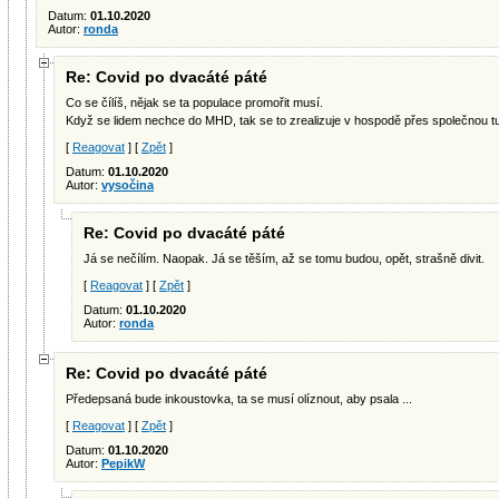
Datum:
01.10.2020
Autor:
ronda
Re: Covid po dvacáté páté
Co se čílíš, nějak se ta populace promořit musí.
Když se lidem nechce do MHD, tak se to zrealizuje v hospodě přes společnou tuž
[
Reagovat
] [
Zpět
]
Datum:
01.10.2020
Autor:
vysočina
Re: Covid po dvacáté páté
Já se nečílím. Naopak. Já se těším, až se tomu budou, opět, strašně divit.
[
Reagovat
] [
Zpět
]
Datum:
01.10.2020
Autor:
ronda
Re: Covid po dvacáté páté
Předepsaná bude inkoustovka, ta se musí olíznout, aby psala ...
[
Reagovat
] [
Zpět
]
Datum:
01.10.2020
Autor:
PepikW