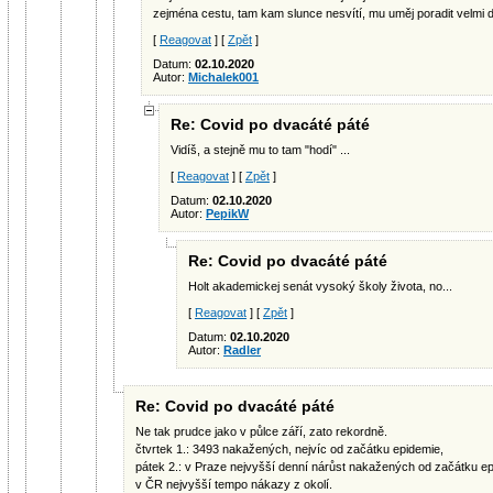
zejména cestu, tam kam slunce nesvítí, mu uměj poradit velmi 
[
Reagovat
] [
Zpět
]
Datum:
02.10.2020
Autor:
Michalek001
Re: Covid po dvacáté páté
Vidíš, a stejně mu to tam "hodí" ...
[
Reagovat
] [
Zpět
]
Datum:
02.10.2020
Autor:
PepikW
Re: Covid po dvacáté páté
Holt akademickej senát vysoký školy života, no...
[
Reagovat
] [
Zpět
]
Datum:
02.10.2020
Autor:
Radler
Re: Covid po dvacáté páté
Ne tak prudce jako v půlce září, zato rekordně.
čtvrtek 1.: 3493 nakažených, nejvíc od začátku epidemie,
pátek 2.: v Praze nejvyšší denní nárůst nakažených od začátku ep
v ČR nejvyšší tempo nákazy z okolí.