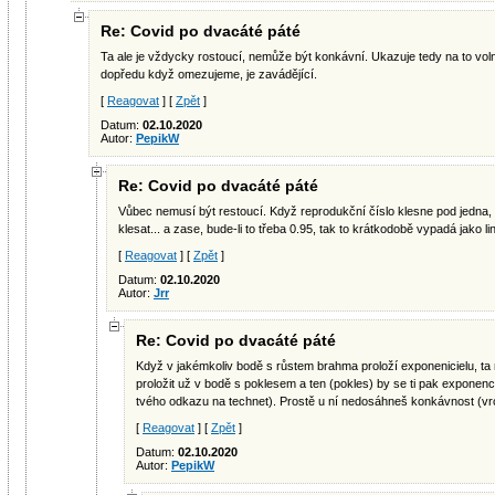
Re: Covid po dvacáté páté
Ta ale je vždycky rostoucí, nemůže být konkávní. Ukazuje tedy na to volné
dopředu když omezujeme, je zavádějící.
[
Reagovat
] [
Zpět
]
Datum:
02.10.2020
Autor:
PepikW
Re: Covid po dvacáté páté
Vůbec nemusí být restoucí. Když reprodukční číslo klesne pod jedna
klesat... a zase, bude-li to třeba 0.95, tak to krátkodobě vypadá jako li
[
Reagovat
] [
Zpět
]
Datum:
02.10.2020
Autor:
Jrr
Re: Covid po dvacáté páté
Když v jakémkoliv bodě s růstem brahma proloží exponenicielu, ta 
proložit už v bodě s poklesem a ten (pokles) by se ti pak exponen
tvého odkazu na technet). Prostě u ní nedosáhneš konkávnost (vrc
[
Reagovat
] [
Zpět
]
Datum:
02.10.2020
Autor:
PepikW