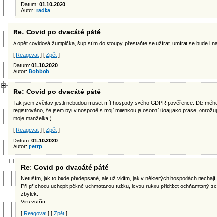
Datum:
01.10.2020
Autor:
radka
Re: Covid po dvacáté páté
A opět covidová žumpička, šup stím do stoupy, přestaňte se užírat, umírat se bude i na
[
Reagovat
] [
Zpět
]
Datum:
01.10.2020
Autor:
Bobbob
Re: Covid po dvacáté páté
Tak jsem zvědav jestli nebudou muset mít hospody svého GDPR pověřence. Dle mého
registrováno, že jsem byl v hospodě s mojí milenkou je osobní údaj jako prase, ohrožuj
moje manželka.)
[
Reagovat
] [
Zpět
]
Datum:
01.10.2020
Autor:
petrp
Re: Covid po dvacáté páté
Netuším, jak to bude předepsané, ale už vidím, jak v některých hospodách nechaj
Při příchodu uchopit pěkně uchmatanou tužku, levou rukou přidržet ochňamtaný sešit
zbytek.
Viru vstříc...
[
Reagovat
] [
Zpět
]