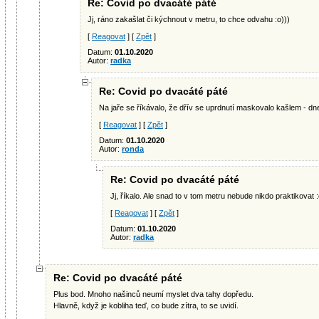
Re: Covid po dvacáté páté
Jj, ráno zakašlat či kýchnout v metru, to chce odvahu :o)))
[
Reagovat
] [
Zpět
]
Datum:
01.10.2020
Autor:
radka
Re: Covid po dvacáté páté
Na jaře se říkávalo, že dřív se uprdnutí maskovalo kašlem - dn
[
Reagovat
] [
Zpět
]
Datum:
01.10.2020
Autor:
ronda
Re: Covid po dvacáté páté
Jj, říkalo. Ale snad to v tom metru nebude nikdo praktikovat :
[
Reagovat
] [
Zpět
]
Datum:
01.10.2020
Autor:
radka
Re: Covid po dvacáté páté
Plus bod. Mnoho našinců neumí myslet dva tahy dopředu.
Hlavně, když je kobliha teď, co bude zítra, to se uvidí.