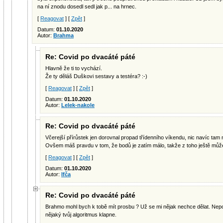
na ní znodu dosedl sedl jak p... na hrnec.
[
Reagovat
] [
Zpět
]
Datum:
01.10.2020
Autor:
Brahma
Re: Covid po dvacáté páté
Hlavně že ti to vychází.
Že ty děláš Duškovi sestavy a testéra? :-)
[
Reagovat
] [
Zpět
]
Datum:
01.10.2020
Autor:
Lelek-nakole
Re: Covid po dvacáté páté
Včerejší přírůstek jen dorovnal propad třídenního víkendu, nic navíc tam 
Ovšem máš pravdu v tom, že bodů je zatím málo, takže z toho ještě může 
[
Reagovat
] [
Zpět
]
Datum:
01.10.2020
Autor:
Ifča
Re: Covid po dvacáté páté
Brahmo mohl bych k tobě mít prosbu ? Už se mi nějak nechce dělat. Nepor
nějaký tvůj algoritmus klapne.