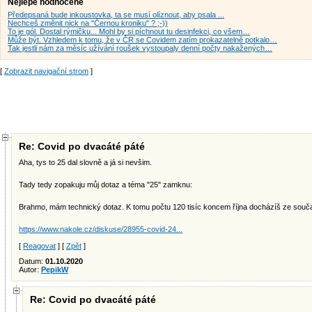
Nejlépe hodnocené
Předepsaná bude inkoustovka, ta se musí olíznout, aby psala ...
Nechceš změnit nick na "Černou kroniku" ? ;-))
To je gól. Dostal rýmičku... Mohl by si píchnout tu desinfekci, co všem…
Může být. Vzhledem k tomu, že v ČR se Covidem zatím prokazatelně potkalo…
Tak jestli nám za měsíc užívání roušek vystoupaly denní počty nakažených…
[
Zobrazit navigační strom
]
Re: Covid po dvacáté páté
Aha, tys to 25 dal slovně a já si nevšim.
Tady tedy zopakuju můj dotaz a téma "25" zamknu:
Brahmo, mám technický dotaz. K tomu počtu 120 tisíc koncem října docházíš ze souča
https://www.nakole.cz/diskuse/28955-covid-24...
[
Reagovat
] [
Zpět
]
Datum:
01.10.2020
Autor:
PepikW
Re: Covid po dvacáté páté