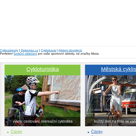
Cyklozájezdy
|
Dokempu.cz
|
Cyklobazar
|
Aktivni dovolená
Perfektní
funkční oblečení
pro vaše sportovní aktivity, od značky Moira.
Cykloturistika
Městská cyklis
výlety, cestování, rekreační cyklistika
každý den na kole ve va
Články
Články