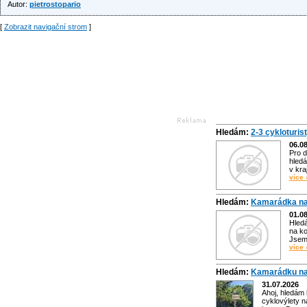
Autor:
pietrostopario
[
Zobrazit navigační strom
]
Hledám:
2-3 cykloturis
06.0
Pro d
hledá
v kra
více 
Hledám:
Kamarádka na
01.0
Hled
na ko
Jsem 
více 
Hledám:
Kamarádku na
31.07.2026
Ahoj, hledám
cyklovýlety n