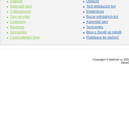
Diskuze
Diskuze
Kalendář akcí
Test skládacích kol
Cyklozájezdy
Elektrokola
Tipy na výlet
Bazar městských kol
Cestopisy
Kalendář akcí
Recenze
Seznamka
Seznamka
Blog o životě ve městě
Cestovatelský blog
Publikace ke stažení
Copyright © NaKole.cz 2003
článk