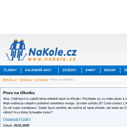
ČLÁNKY
KALENDÁŘ AKCÍ
ZÁJEZDY
KNIHY
BAZAR
S
NaKole.cz
>
Diskuse
>
Lehokola
> Pneu na tříkolku
Pneu na tříkolku
Ahoj. Chtěl bych tu založit téma ohledně obutí na tříkolku. Pochlubte se, co máte obuto a 
Moje mašina je celopéro podobné steintrikes mungo. Já mám vpředu 20" Conti contact 1,4 a
Za mě super kombinace. Zadek bych neměnil, ale možná až sjedu předek, tak bude asi Con
někdo? A co třeba Schwalbe tryker?
[
Reagovat
] [
Zpět
]
Datum:
25.01.2020