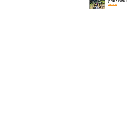
jsem z Bero
více »