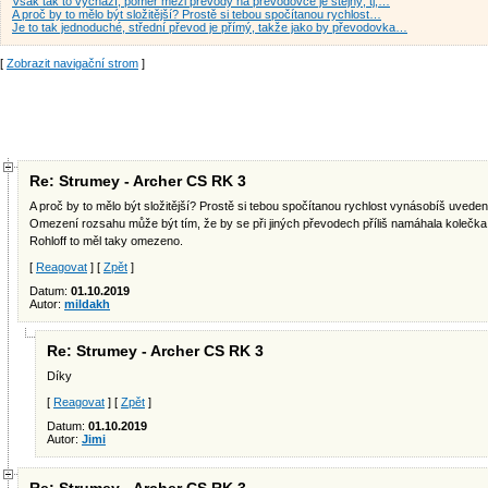
Však tak to vychází, poměr mezi převody na převodovce je stejný, tj,…
A proč by to mělo být složitější? Prostě si tebou spočítanou rychlost…
Je to tak jednoduché, střední převod je přímý, takže jako by převodovka…
[
Zobrazit navigační strom
]
Re: Strumey - Archer CS RK 3
A proč by to mělo být složitější? Prostě si tebou spočítanou rychlost vynásobíš uveden
Omezení rozsahu může být tím, že by se při jiných převodech příliš namáhala kolečka
Rohloff to měl taky omezeno.
[
Reagovat
] [
Zpět
]
Datum:
01.10.2019
Autor:
mildakh
Re: Strumey - Archer CS RK 3
Díky
[
Reagovat
] [
Zpět
]
Datum:
01.10.2019
Autor:
Jimi