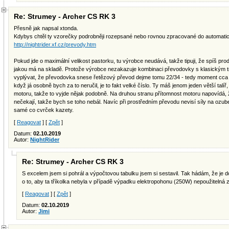
Re: Strumey - Archer CS RK 3
Přesně jak napsal xtonda.
Kdybys chtěl ty vzorečky podrobněji rozepsané nebo rovnou zpracované do automatické
http://nightrider.xf.cz/prevody.htm
Pokud jde o maximální velikost pastorku, tu výrobce neudává, takže tipuji, že spíš prod
jakou má na skladě. Protože výrobce nezakazuje kombinaci převodovky s klasickým tro
vyplývat, že převodovka snese řetězový převod dejme tomu 22/34 - tedy moment cca 
když já osobně bych za to neručil, je to fakt velké číslo. Ty máš jenom jeden větší talíř,
motoru, takže to vyjde nějak podobně. Na druhou stranu přítomnost motoru napovídá, 
nečekají, takže bych se toho nebál. Navíc při prostředním převodu nevisí síly na ozube
samé co cvrček kazety.
[
Reagovat
] [
Zpět
]
Datum:
02.10.2019
Autor:
NightRider
Re: Strumey - Archer CS RK 3
S excelem jsem si pohrál a výpočtovou tabulku jsem si sestavil. Tak hádám, že je d
o to, aby ta tříkolka nebyla v případě výpadku elektropohonu (250W) nepoužitelná 
[
Reagovat
] [
Zpět
]
Datum:
02.10.2019
Autor:
Jimi