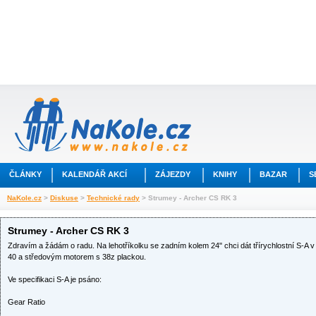
ČLÁNKY
KALENDÁŘ AKCÍ
ZÁJEZDY
KNIHY
BAZAR
S
NaKole.cz
>
Diskuse
>
Technické rady
> Strumey - Archer CS RK 3
Strumey - Archer CS RK 3
Zdravím a žádám o radu. Na lehotříkolku se zadním kolem 24" chci dát třírychlostní S-A 
40 a středovým motorem s 38z plackou.
Ve specifikaci S-A je psáno:
Gear Ratio