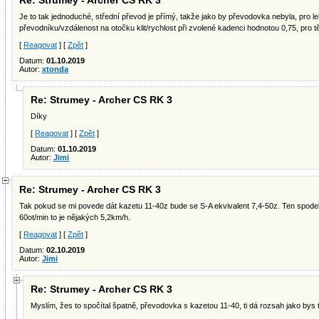
Re: Strumey - Archer CS RK 3
Je to tak jednoduché, střední převod je přímý, takže jako by převodovka nebyla, pro 
převodníku/vzdálenost na otočku klit/rychlost při zvolené kadenci hodnotou 0,75, pro 
[
Reagovat
] [
Zpět
]
Datum:
01.10.2019
Autor:
xtonda
Re: Strumey - Archer CS RK 3
Díky
[
Reagovat
] [
Zpět
]
Datum:
01.10.2019
Autor:
Jimi
Re: Strumey - Archer CS RK 3
Tak pokud se mi povede dát kazetu 11-40z bude se S-A ekvivalent 7,4-50z. Ten spodek j
60ot/min to je nějakých 5,2km/h.
[
Reagovat
] [
Zpět
]
Datum:
02.10.2019
Autor:
Jimi
Re: Strumey - Archer CS RK 3
Myslím, žes to spočítal špatně, převodovka s kazetou 11-40, ti dá rozsah jako bys 