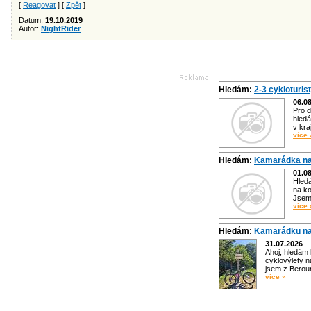
[
Reagovat
] [
Zpět
]
Datum:
19.10.2019
Autor:
NightRider
Hledám:
2-3 cykloturis
06.0
Pro d
hledá
v kra
více 
Hledám:
Kamarádka na
01.0
Hled
na ko
Jsem 
více 
Hledám:
Kamarádku na
31.07.2026
Ahoj, hledám
cyklovýlety n
jsem z Bero
více »