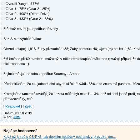
• Overall Range - 177%
• Gear 1 - 75% (Gear 2 - 25%)
• Gear 2 - 100% (Direct Drive)
• Gear 3 - 133% (Gear 2 + 33%)
Z čehož nevím jak spočítat převody.
Bez S-A to vychází takto:
Obvod kola(m) 1,916; Zuby převodníku 38; Zuby pastorku 40; Ujeto (m) na 1ot. 1,82; Km/h p
6,6 km/hod při 60 ot/minutu může být v některém stoupání stále moc (uvažuji případ, že 
elektropohonu...)
Zajímá mě, jak do toho započítat Strumey - Archer.
Předpokládám, že tak jednoduché abych si řekl "uvádí +33% a to znamená pastorek 40zu
Krom jiného tam také uvádějí, že kazeta může být max 11 - 34z což mi není jasné proč, t
přehazovačky, ne?
[
Reagovat
] [
Zpět
]
Datum:
01.10.2019
Autor:
Jimi
Nejlépe hodnocené
Když už je řeč o CS-RK3, tak doplním nedávný poznatek z provozu: ten…