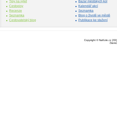
Tipy na výlet
Bazar městských kol
Cestopisy
Kalendář akcí
Recenze
Seznamka
Seznamka
Blog o životě ve městě
Cestovatelský blog
Publikace ke stažení
Copyright © NaKole.cz 2003
článk