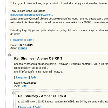
Taky by se to dalo vzít tak, že převodovka ti poskytne stejný efekt jako bys tam měl
Tady je ještě jedna kalkulačka
http://gears.mtbcrosscountry.com/...
Zadal sem tam výsledný převod po zaokrouhlení na jednu i druhou stranu a pro srov
trekovém kole. Rozsah je to hodně podobný a dost velký (cca 650%), na modelovém
Pokud by ti rychlý převod přišel zbytečně rychlý, tak můžeš vyměnit i převodník za
do lehka.
[
Reagovat
] [
Zpět
]
Datum:
02.10.2019
Autor:
xtonda
Re: Strumey - Archer CS RK 3
počítáš ty procenta obráceně než já. Přidáváš k velkému pastorku 33% a ubírá
jak to píšeš ty, tak je to lepší.
Menší převodník mi na motor už nevleze.
[
Reagovat
] [
Zpět
]
Datum:
02.10.2019
Autor:
Jimi
Re: Strumey - Archer CS RK 3
to už máš skoro 11-50 kazetu na normální nábě...na 24" by se snad vešlo ra
[
Reagovat
] [
Zpět
]