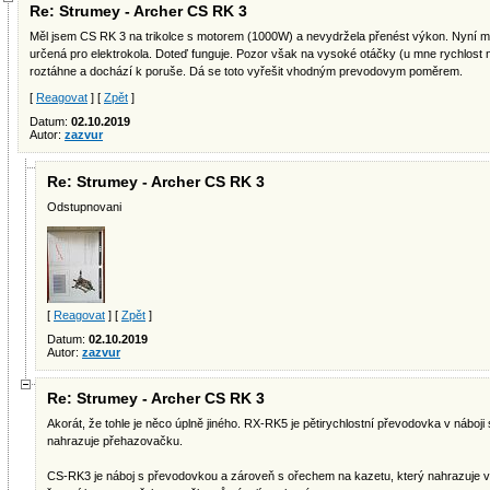
Re: Strumey - Archer CS RK 3
Měl jsem CS RK 3 na trikolce s motorem (1000W) a nevydržela přenést výkon. Nyní má
určená pro elektrokola. Doteď funguje. Pozor však na vysoké otáčky (u mne rychlost 
roztáhne a dochází k poruše. Dá se toto vyřešit vhodným prevodovym poměrem.
[
Reagovat
] [
Zpět
]
Datum:
02.10.2019
Autor:
zazvur
Re: Strumey - Archer CS RK 3
Odstupnovani
[
Reagovat
] [
Zpět
]
Datum:
02.10.2019
Autor:
zazvur
Re: Strumey - Archer CS RK 3
Akorát, že tohle je něco úplně jiného. RX-RK5 je pětirychlostní převodovka v náboj
nahrazuje přehazovačku.
CS-RK3 je náboj s převodovkou a zároveň s ořechem na kazetu, který nahrazuje