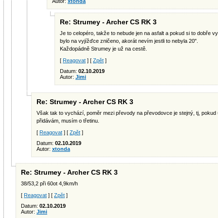
Autor:
xtonda
Re: Strumey - Archer CS RK 3
Je to celopéro, takže to nebude jen na asfalt a pokud si to dobře v
bylo na vyjížďce zničeno, akorát nevím jestli to nebyla 20".
Každopádně Strumey je už na cestě.
[
Reagovat
] [
Zpět
]
Datum:
02.10.2019
Autor:
Jimi
Re: Strumey - Archer CS RK 3
Však tak to vychází, poměr mezi převody na převodovce je stejný, tj, pokud 
přidávám, musím o třetinu.
[
Reagovat
] [
Zpět
]
Datum:
02.10.2019
Autor:
xtonda
Re: Strumey - Archer CS RK 3
38/53,2 při 60ot 4,9km/h
[
Reagovat
] [
Zpět
]
Datum:
02.10.2019
Autor:
Jimi