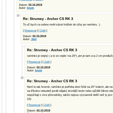
Datum:
02.10.2019
Autor:
brum
Re: Strumey - Archer CS RK 3
To už bych za sebou mohl sázet hrášek do rýhy po ramínku. :)
[
Reagovat
] [
Zpět
]
Datum:
02.10.2019
Autor:
Jimi
Re: Strumey - Archer CS RK 3
ramínko je stejný ( a to se vejde i na 20"), jen je tam cca 2 cm prodlu
[
Reagovat
] [
Zpět
]
Datum:
02.10.2019
Autor:
brum
Re: Strumey - Archer CS RK 3
Není to tak hrozné, ramínko je potřeba dost řešit na 20" kolech, ale n
na tříkolce nebudeš jezdit nějaký drsnější terén nebo sjíždět šikmo 
nepočítají s více převodníky, takže nejsou významně delší než ty pro
22z
[
Reagovat
] [
Zpět
]
Datum:
02.10.2019