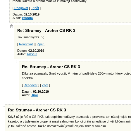
řazení kazeta a přehazovačka zůstávají zachovány.
[
Reagovat
] [
Zpět
]
Datum:
02.10.2019
Autor:
xtonda
Re: Strumey - Archer CS RK 3
Tak snad vydrží :-)
[
Reagovat
] [
Zpět
]
Datum:
02.10.2019
Autor:
zazvur
Re: Strumey - Archer CS RK 3
Díky za poznatek. Snad vydrží. V mém případě jde o 250w motor který pojed
spektra.
[
Reagovat
] [
Zpět
]
Datum:
02.10.2019
Autor:
Jimi
Re: Strumey - Archer CS RK 3
Když už je řeč o CS-RK3, tak doplním nedávný poznatek z provozu: ten náboj nejde ro
kazetou a výpletem je utopená mezi zahnutými konci drátů a nedá se chytit klíčem an
je to utažené nafest. Takže domazávání jedině olejem skrz dutou osu.