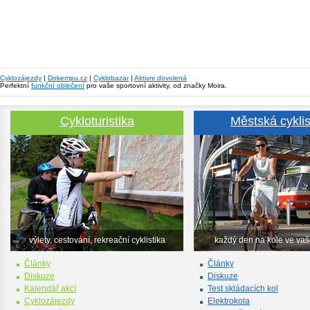
Cyklozájezdy
|
Dokempu.cz
|
Cyklobazar
|
Aktivni dovolená
Perfektní
funkční oblečení
pro vaše sportovní aktivity, od značky Moira.
Cykloturistika
Městská cyklis
výlety, cestování, rekreační cyklistika
každý den na kole ve va
Články
Články
Diskuze
Diskuze
Kalendář akcí
Test skládacích kol
Cyklozájezdy
Elektrokola