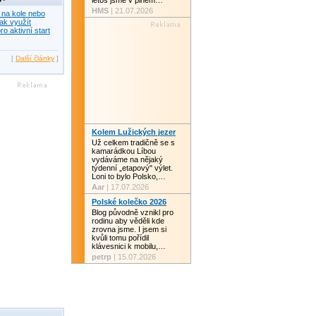
letos jsme v plném…
HMS
| 21.07.2026
 na kole nebo
ak využít
ro aktivní start
[
Další články
]
Kolem Lužických jezer
Už celkem tradičně se s
kamarádkou Líbou
vydáváme na nějaký
týdenní „etapový" výlet.
Loni to bylo Polsko,…
Aar
| 17.07.2026
Polské kolečko 2026
Blog původně vznikl pro
rodinu aby věděli kde
zrovna jsme. I jsem si
kvůli tomu pořídil
klávesnici k mobilu,…
petrp
| 15.07.2026