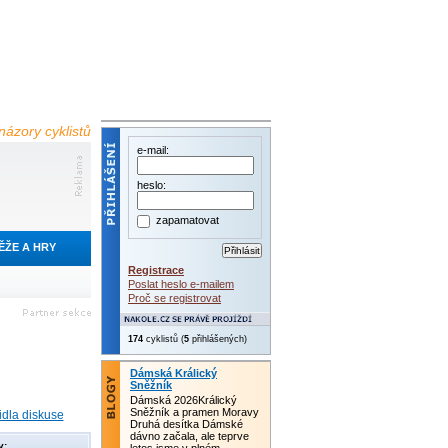
názory cyklistů
e-mail:
heslo:
zapamatovat
ĚŽE A HRY
Registrace
Poslat heslo e-mailem
Proč se registrovat
174
cyklistů (
5
přihlášených)
Dámská Králický
Sněžník
Dámská 2026Králický
Sněžník a pramen Moravy
idla diskuse
Druhá desítka Dámské
dávno začala, ale teprve
y: