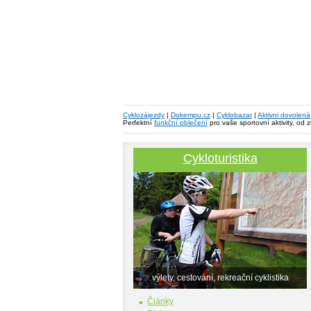
Cyklozájezdy
|
Dokempu.cz
|
Cyklobazar
|
Aktivni dovolená
Perfektní
funkční oblečení
pro vaše sportovní aktivity, od 
Cykloturistika
výlety, cestování, rekreační cyklistika
Články