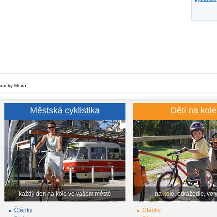
značky Moira.
Městská cyklistika
Děti na kole
každý den na kole ve vašem městě
na kole, odrážedle, ve 
Články
Články