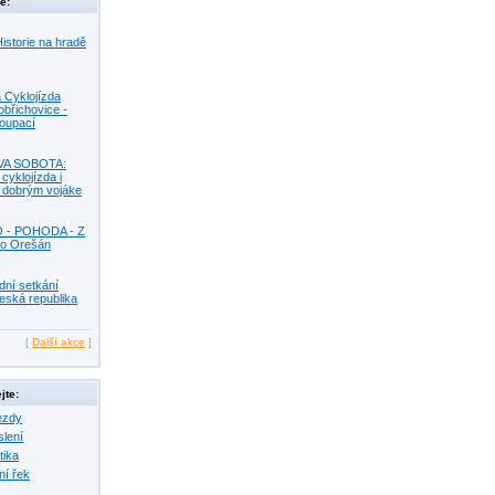
e:
istorie na hradě
 Cyklojízda
obřichovice -
Koupací
VA SOBOTA:
 cyklojízda i
s dobrým vojáke
O - POHODA - Z
o Orešán
dní setkání
eská republika
[
Další akce
]
jte:
ezdy
slení
tika
ní řek