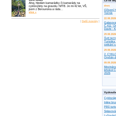
Co se děj
Ahoj, hledám kamarádky či kamarády na
cyklovýlety na gravelu / MTB. Je mi 42 let, VŠ,
dnes
jsem z Berounska a ráda…
Oživení H
více »
Točník
22.08.2026
[
Další inzeráty
]
Galasova
Č.411 ' D
Davle - 
29.08.2026
ŠVEJKO
Turistika,
setkání 
29.08.2026
2. CYKL
Orešán d
09.09.2026
Mezináro
lehokol Č
2026
Vyzkouše
Cyklozáj
Inline bru
Pěší turis
Splavová
Lyžování