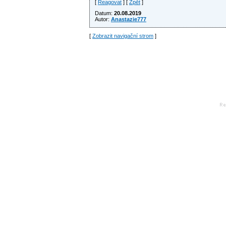
[
Reagovat
] [
Zpět
]
Datum:
20.08.2019
Autor:
Anastazie777
[
Zobrazit navigační strom
]