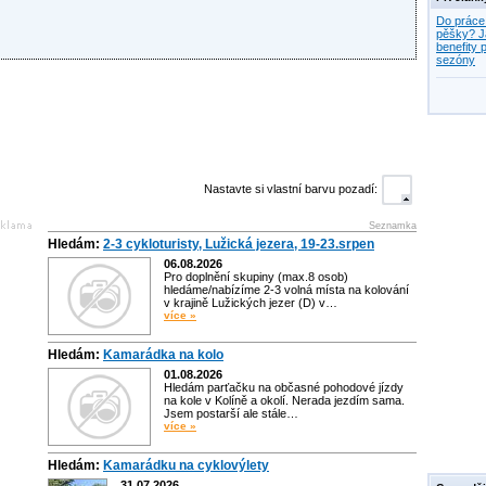
Do práce
pěšky? J
benefity p
sezóny
Nastavte si vlastní barvu pozadí:
Seznamka
Hledám:
2-3 cykloturisty, Lužická jezera, 19-23.srpen
06.08.2026
Pro doplnění skupiny (max.8 osob)
hledáme/nabízíme 2-3 volná místa na kolování
v krajině Lužických jezer (D) v…
více »
Hledám:
Kamarádka na kolo
01.08.2026
Hledám parťačku na občasné pohodové jízdy
na kole v Kolíně a okolí. Nerada jezdím sama.
Jsem postarší ale stále…
více »
Hledám:
Kamarádku na cyklovýlety
31.07.2026