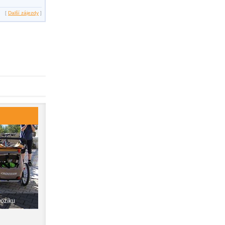
[
Další zájezdy
]
vozíku