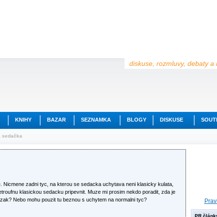
diskuse, rozmluvy, debaty a 
KNIHY
BAZAR
SEZNAMKA
BLOGY
DISKUSE
SOUT
á sedačka
e. Nicmene zadni tyc, na kterou se sedacka uchytava neni klasicky kulata,
netroufnu klasickou sedacku pripevnit. Muze mi prosim nekdo poradit, zda je
 drzak? Nebo mohu pouzit tu beznou s uchytem na normalni tyc?
Prav
PR článk