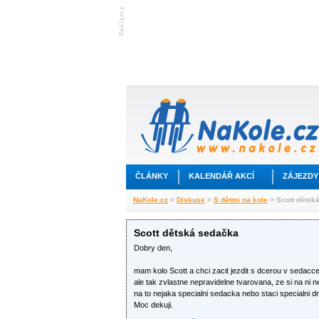
ČLÁNKY
KALENDÁŘ AKCÍ
ZÁJEZDY
NaKole.cz
>
Diskuse
>
S dětmi na kole
> Scott dětsk
Scott dětská sedačka
Dobry den,
mam kolo Scott a chci zacit jezdit s dcerou v sedacc
ale tak zvlastne nepravidelne tvarovana, ze si na ni 
na to nejaka specialni sedacka nebo staci specialni
Moc dekuji.