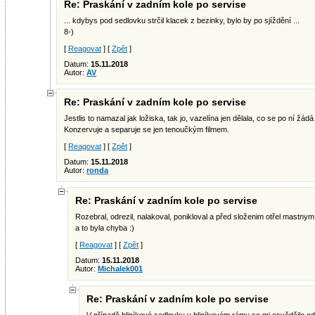
Re: Praskání v zadním kole po servise
... kdybys pod sedlovku strčil klacek z bezinky, bylo by po sjíždění ...
8-)
[
Reagovat
] [
Zpět
]
Datum:
15.11.2018
Autor:
AV
Re: Praskání v zadním kole po servise
Jestlis to namazal jak ložiska, tak jo, vazelína jen dělala, co se po ní žádá 
Konzervuje a separuje se jen tenoučkým filmem.
[
Reagovat
] [
Zpět
]
Datum:
15.11.2018
Autor:
ronda
Re: Praskání v zadním kole po servise
Rozebral, odrezil, nalakoval, ponikloval a před složenim otřel mastnym 
a to byla chyba :)
[
Reagovat
] [
Zpět
]
Datum:
15.11.2018
Autor:
Michalek001
Re: Praskání v zadním kole po servise