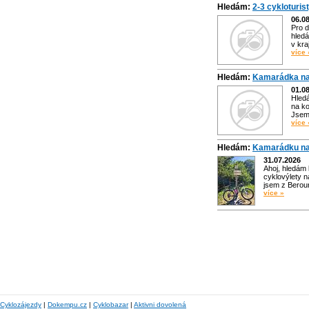
Hledám:
2-3 cykloturis
06.0
Pro d
hledá
v kra
více 
Hledám:
Kamarádka na
01.0
Hled
na ko
Jsem 
více 
Hledám:
Kamarádku na
31.07.2026
Ahoj, hledám
cyklovýlety n
jsem z Bero
více »
Cyklozájezdy
|
Dokempu.cz
|
Cyklobazar
|
Aktivni dovolená