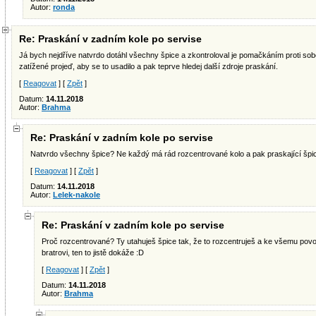
Autor:
ronda
Re: Praskání v zadním kole po servise
Já bych nejdříve natvrdo dotáhl všechny špice a zkontroloval je pomačkáním proti sob
zatížené projeď, aby se to usadilo a pak teprve hledej další zdroje praskání.
[
Reagovat
] [
Zpět
]
Datum:
14.11.2018
Autor:
Brahma
Re: Praskání v zadním kole po servise
Natvrdo všechny špice? Ne každý má rád rozcentrované kolo a pak praskající špic
[
Reagovat
] [
Zpět
]
Datum:
14.11.2018
Autor:
Lelek-nakole
Re: Praskání v zadním kole po servise
Proč rozcentrované? Ty utahuješ špice tak, že to rozcentruješ a ke všemu povolíš
bratrovi, ten to jistě dokáže :D
[
Reagovat
] [
Zpět
]
Datum:
14.11.2018
Autor:
Brahma