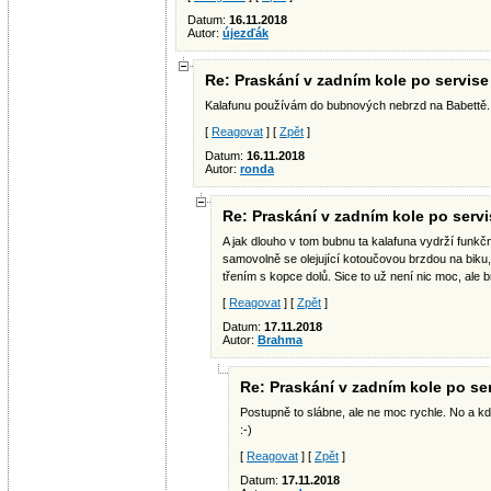
Datum:
16.11.2018
Autor:
újezďák
Re: Praskání v zadním kole po servise
Kalafunu používám do bubnových nebrzd na Babettě. 
[
Reagovat
] [
Zpět
]
Datum:
16.11.2018
Autor:
ronda
Re: Praskání v zadním kole po servi
A jak dlouho v tom bubnu ta kalafuna vydrží funkč
samovolně se olejující kotoučovou brzdou na biku, 
třením s kopce dolů. Sice to už není nic moc, ale b
[
Reagovat
] [
Zpět
]
Datum:
17.11.2018
Autor:
Brahma
Re: Praskání v zadním kole po se
Postupně to slábne, ale ne moc rychle. No a kd
:-)
[
Reagovat
] [
Zpět
]
Datum:
17.11.2018