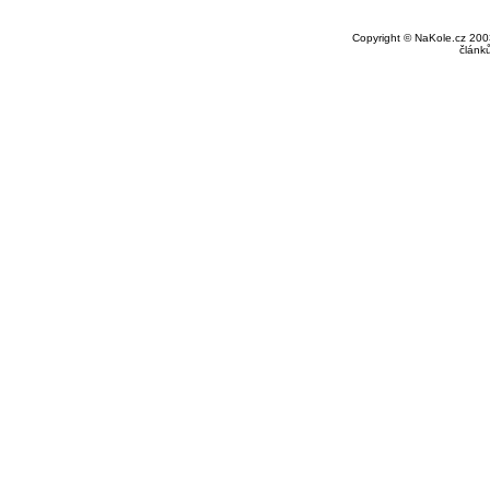
Copyright © NaKole.cz 2003
článk