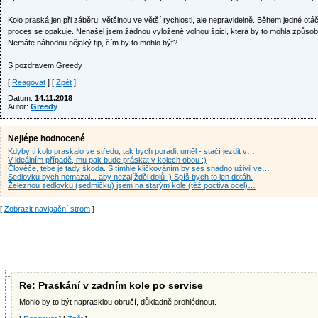
Kolo praská jen při záběru, většinou ve větší rychlosti, ale nepravidelně. Během jedné otáčk
proces se opakuje. Nenašel jsem žádnou vyloženě volnou špici, která by to mohla způsob
Nemáte náhodou nějaký tip, čím by to mohlo být?
S pozdravem Greedy
[
Reagovat
] [
Zpět
]
Datum:
14.11.2018
Autor:
Greedy
Nejlépe hodnocené
Kdyby ti kolo praskalo ve středu, tak bych poradit uměl - stačí jezdit v…
V ideálním případě, mu pak bude práskat v kolech obou :)
Člověče, tebe je tady škoda. S tímhle kličkováním by ses snadno uživil ve…
Sedlovku bych nemazal... aby nezajížděl dolů :) Spíš bych to jen dotáh.
Železnou sedlovku (sedmičku) jsem na starým kole (též poctivá ocel)…
[
Zobrazit navigační strom
]
Re: Praskání v zadním kole po servise
Mohlo by to být naprasklou obručí, důkladně prohlédnout.