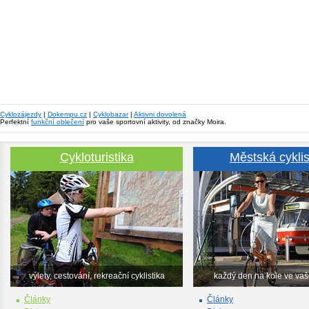
Cyklozájezdy
|
Dokempu.cz
|
Cyklobazar
|
Aktivni dovolená
Perfektní
funkční oblečení
pro vaše sportovní aktivity, od značky Moira.
Cykloturistika
Městská cyklis
výlety, cestování, rekreační cyklistika
každý den na kole ve va
Články
Články