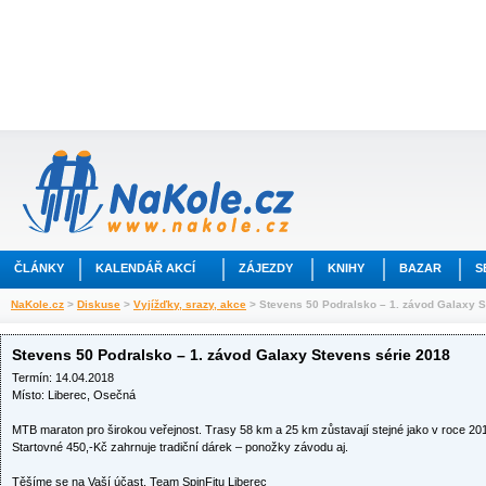
ČLÁNKY
KALENDÁŘ AKCÍ
ZÁJEZDY
KNIHY
BAZAR
S
NaKole.cz
>
Diskuse
>
Vyjížďky, srazy, akce
> Stevens 50 Podralsko – 1. závod Galaxy S
Stevens 50 Podralsko – 1. závod Galaxy Stevens série 2018
Termín: 14.04.2018
Místo: Liberec, Osečná
MTB maraton pro širokou veřejnost. Trasy 58 km a 25 km zůstavají stejné jako v roce 20
Startovné 450,-Kč zahrnuje tradiční dárek – ponožky závodu aj.
Těšíme se na Vaší účast. Team SpinFitu Liberec