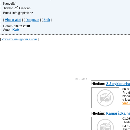
Kancelář:
Jídelna ZŠ Osečná
Email:
info@spinfit.cz
[
Více o akci
] [
Reagovat
] [
Zpět
]
Datum:
18.02.2018
Autor:
Kub
[
Zobrazit navigační strom
]
Hledám:
2-3 cykloturis
06.0
Pro d
hledá
v kra
více 
Hledám:
Kamarádka na
01.0
Hled
na ko
Jsem 