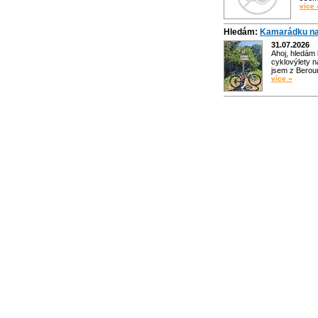
více 
Hledám:
Kamarádku na
31.07.2026
Ahoj, hledám
cyklovýlety n
jsem z Bero
více »