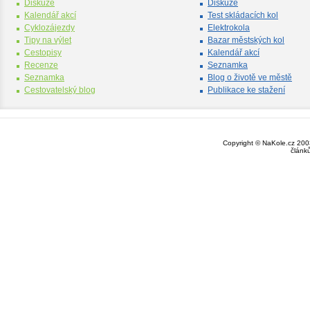
Diskuze
Diskuze
Kalendář akcí
Test skládacích kol
Cyklozájezdy
Elektrokola
Tipy na výlet
Bazar městských kol
Cestopisy
Kalendář akcí
Recenze
Seznamka
Seznamka
Blog o životě ve městě
Cestovatelský blog
Publikace ke stažení
Copyright © NaKole.cz 2003
článk