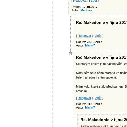
[
Reagovat
] [
Zpět
]
Datum:
17.10.2017
Autor:
Meduza
Re: Makedonie v říjnu 201
.
[
Reagovat
] [
Zpět
]
Datum:
23.10.2017
Autor:
Marin7
Re: Makedonie v říjnu 201
Se starým kolem je to daleko větší 
Nemusím se o něho starat a ve finál
balení a radosti s tím spojené.
Mám kolo, které stálo před pár lety 30
nevidím.
[
Reagovat
] [
Zpět
]
Datum:
31.10.2017
Autor:
Marin7
Re: Makedonie v říjnu 2
A jako vedlejší efekt tím navíc i