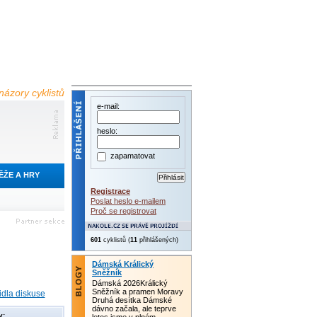
názory cyklistů
e-mail:
heslo:
zapamatovat
ĚŽE A HRY
Registrace
Poslat heslo e-mailem
Proč se registrovat
601
cyklistů (
11
přihlášených)
Dámská Králický
Sněžník
Dámská 2026Králický
Sněžník a pramen Moravy
idla diskuse
Druhá desítka Dámské
dávno začala, ale teprve
y: