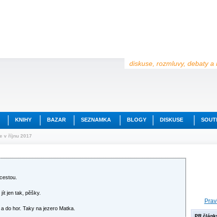
diskuse, rozmluvy, debaty a 
KNIHY
BAZAR
SEZNAMKA
BLOGY
DISKUSE
SOUT
 v říjnu 2017
cestou.
ít jen tak, pěšky.
Prav
a do hor. Taky na jezero Matka.
PR článk