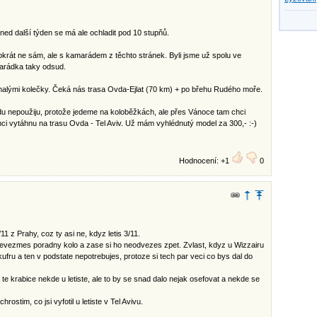
ned další týden se má ale ochladit pod 10 stupňů.
tokrát ne sám, ale s kamarádem z těchto stránek. Byli jsme už spolu ve
arádka taky odsud.
 malými kolečky. Čeká nás trasa Ovda-Ejlat (70 km) + po břehu Rudého moře.
adu nepoužiju, protože jedeme na koloběžkách, ale přes Vánoce tam chci
i vytáhnu na trasu Ovda - Tel Aviv. Už mám vyhlédnutý model za 300,- :-)
Hodnocení: +1
0
1 z Prahy, coz ty asi ne, kdyz letis 3/11.
nevezmes poradny kolo a zase si ho neodvezes zpet. Zvlast, kdyz u Wizzairu
kufru a ten v podstate nepotrebujes, protoze si tech par veci co bys dal do
te krabice nekde u letiste, ale to by se snad dalo nejak osefovat a nekde se
ostim, co jsi vyfotil u letiste v Tel Avivu.