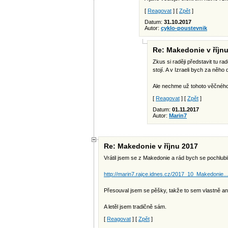
[
Reagovat
] [
Zpět
]
Datum:
31.10.2017
Autor:
cyklo-poustevnik
Re: Makedonie v říjn
Zkus si raději představit tu r
stojí. A v Izraeli bych za něho
Ale nechme už tohoto věčného
[
Reagovat
] [
Zpět
]
Datum:
01.11.2017
Autor:
Marin7
Re: Makedonie v říjnu 2017
Vrátil jsem se z Makedonie a rád bych se pochlubil
http://marin7.rajce.idnes.cz/2017_10_Makedonie...
Přesouval jsem se pěšky, takže to sem vlastně ani
A letěl jsem tradičně sám.
[
Reagovat
] [
Zpět
]