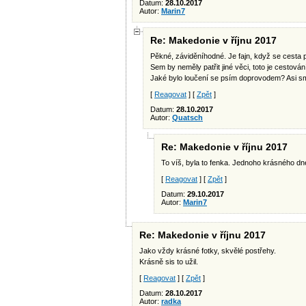
Datum:
28.10.2017
Autor:
Marin7
Re: Makedonie v říjnu 2017
Pěkné, záviděníhodné. Je fajn, když se cesta 
Sem by neměly patřit jiné věci, toto je cestování
Jaké bylo loučení se psím doprovodem? Asi s
[
Reagovat
] [
Zpět
]
Datum:
28.10.2017
Autor:
Quatsch
Re: Makedonie v říjnu 2017
To víš, byla to fenka. Jednoho krásného dne
[
Reagovat
] [
Zpět
]
Datum:
29.10.2017
Autor:
Marin7
Re: Makedonie v říjnu 2017
Jako vždy krásné fotky, skvělé postřehy.
Krásně sis to užil.
[
Reagovat
] [
Zpět
]
Datum:
28.10.2017
Autor:
radka