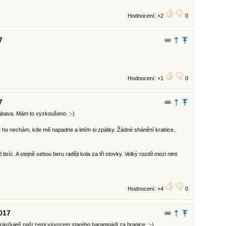
Hodnocení: +2
0
7
Hodnocení: +1
0
7
zábava. Mám to vyzkoušeno. :-)
e ho nechám, kde mě napadne a letím si zpátky. Žádné shánění krabice,
 tisíc. A stejně sebou beru raději kola za tři stovky. Velký rozdíl mezi nimi
Hodnocení: +4
0
017
 zkrásňuješ naši zemi vývozem starého harampádí za hranice. :-)