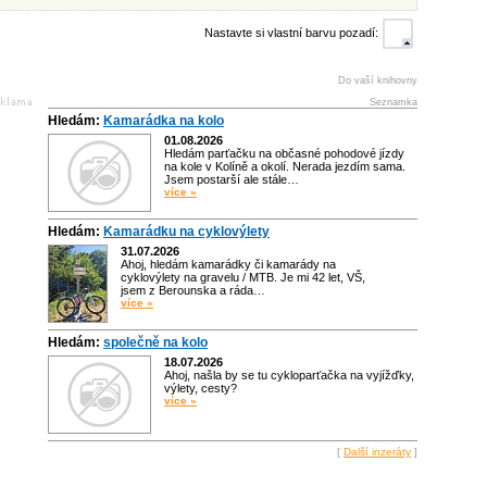
Nastavte si vlastní barvu pozadí:
Do vaší knihovny
Seznamka
Hledám:
Kamarádka na kolo
01.08.2026
Hledám parťačku na občasné pohodové jízdy
na kole v Kolíně a okolí. Nerada jezdím sama.
Jsem postarší ale stále…
více »
Hledám:
Kamarádku na cyklovýlety
31.07.2026
Ahoj, hledám kamarádky či kamarády na
cyklovýlety na gravelu / MTB. Je mi 42 let, VŠ,
jsem z Berounska a ráda…
více »
Hledám:
společně na kolo
18.07.2026
Ahoj, našla by se tu cykloparťačka na vyjížďky,
výlety, cesty?
více »
[
Další inzeráty
]