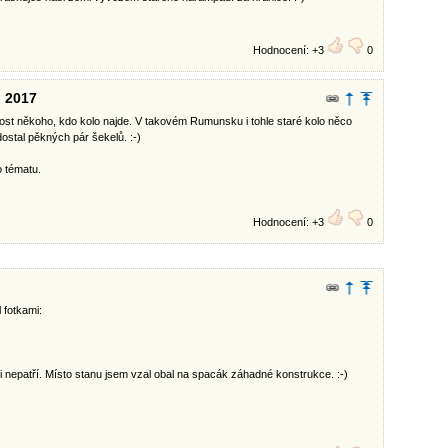
Hodnocení: +3
0
u 2017
adost někoho, kdo kolo najde. V takovém Rumunsku i tohle staré kolo něco
 dostal pěkných pár šekelů. :-)
 tématu.
Hodnocení: +3
0
 fotkami:
 nepatří. Místo stanu jsem vzal obal na spacák záhadné konstrukce. :-)