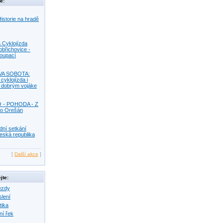
e:
istorie na hradě
 Cyklojízda
obřichovice -
Koupací
VA SOBOTA:
 cyklojízda i
s dobrým vojáke
O - POHODA - Z
o Orešán
dní setkání
eská republika
[
Další akce
]
jte:
ezdy
slení
tika
ní řek