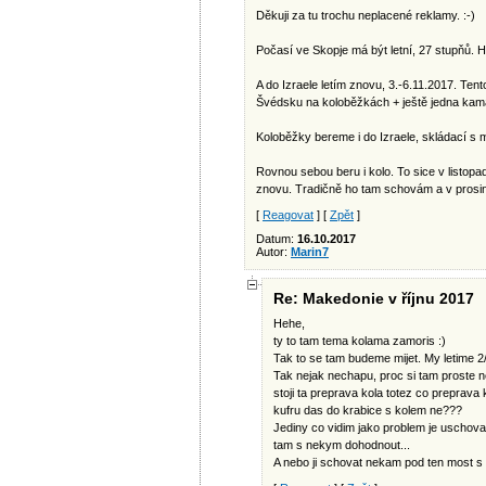
Děkuji za tu trochu neplacené reklamy. :-)
Počasí ve Skopje má být letní, 27 stupňů. H
A do Izraele letím znovu, 3.-6.11.2017. Ten
Švédsku na koloběžkách + ještě jedna kam
Koloběžky bereme i do Izraele, skládací s
Rovnou sebou beru i kolo. To sice v listop
znovu. Tradičně ho tam schovám a v prosinc
[
Reagovat
] [
Zpět
]
Datum:
16.10.2017
Autor:
Marin7
Re: Makedonie v říjnu 2017
Hehe,
ty to tam tema kolama zamoris :)
Tak to se tam budeme mijet. My letime 2/1
Tak nejak nechapu, proc si tam proste 
stoji ta preprava kola totez co preprava 
kufru das do krabice s kolem ne???
Jediny co vidim jako problem je uschova 
tam s nekym dohodnout...
A nebo ji schovat nekam pod ten most s chr