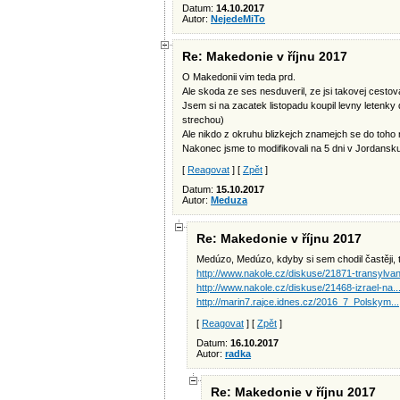
Datum:
14.10.2017
Autor:
NejedeMiTo
Re: Makedonie v říjnu 2017
O Makedonii vim teda prd.
Ale skoda ze ses nesduveril, ze jsi takovej cestov
Jsem si na zacatek listopadu koupil levny letenky 
strechou)
Ale nikdo z okruhu blizkejch znamejch se do toho n
Nakonec jsme to modifikovali na 5 dni v Jordans
[
Reagovat
] [
Zpět
]
Datum:
15.10.2017
Autor:
Meduza
Re: Makedonie v říjnu 2017
Medúzo, Medúzo, kdyby si sem chodil častěji, 
http://www.nakole.cz/diskuse/21871-transylvani
http://www.nakole.cz/diskuse/21468-izrael-na..
http://marin7.rajce.idnes.cz/2016_7_Polskym...
[
Reagovat
] [
Zpět
]
Datum:
16.10.2017
Autor:
radka
Re: Makedonie v říjnu 2017