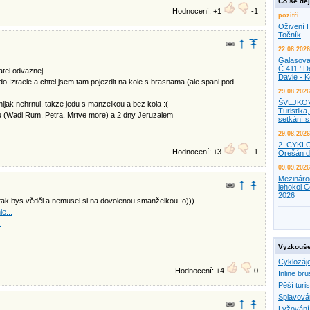
Co se děj
Hodnocení: +1
-1
pozítří
Oživení H
Točník
22.08.2026
Galasova
Č.411 ' D
atel odvaznej.
Davle - 
do Izraele a chtel jsem tam pojezdit na kole s brasnama (ale spani pod
29.08.2026
ŠVEJKO
ijak nehrnul, takze jedu s manzelkou a bez kola :(
Turistika,
ku (Wadi Rum, Petra, Mrtve more) a 2 dny Jeruzalem
setkání 
29.08.2026
2. CYKL
Hodnocení: +3
-1
Orešán d
09.09.2026
Mezináro
lehokol Č
2026
tak bys věděl a nemusel si na dovolenou smanželkou :o)))
e...
.
Vyzkouše
Cyklozáj
Hodnocení: +4
0
Inline bru
Pěší turis
Splavová
Lyžování