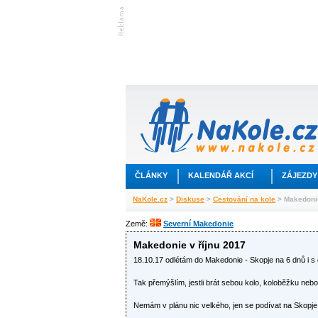
ČLÁNKY
KALENDÁŘ AKCÍ
ZÁJEZDY
NaKole.cz
>
Diskuse
>
Cestování na kole
> Makedonie
Země:
Severní Makedonie
Makedonie v říjnu 2017
18.10.17 odlétám do Makedonie - Skopje na 6 dnů i s 
Tak přemýšlím, jestli brát sebou kolo, koloběžku nebo j
Nemám v plánu nic velkého, jen se podívat na Skopje 