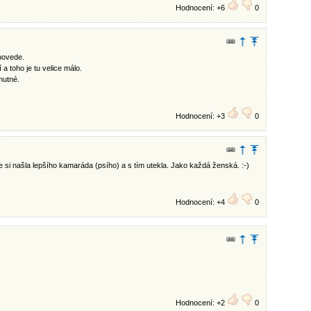
Hodnocení: +6
0
povede.
 a toho je tu velice málo.
mutné.
Hodnocení: +3
0
 si našla lepšího kamaráda (psího) a s tím utekla. Jako každá ženská. :-)
Hodnocení: +4
0
Hodnocení: +2
0