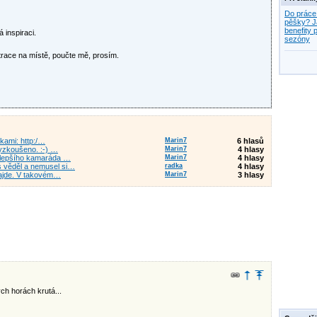
Do práce
pěšky? J
benefity p
 inspiraci.
sezóny
strace na místě, poučte mě, prosím.
tkami: http:/…
Marin7
6 hlasů
vyzkoušeno. :-) …
Marin7
4 hlasy
a lepšího kamaráda …
Marin7
4 hlasy
s věděl a nemusel si…
radka
4 hlasy
 najde. V takovém…
Marin7
3 hlasy
ých horách krutá...