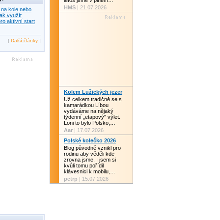
letos jsme v plném…
HMS
| 21.07.2026
 na kole nebo
ak využít
ro aktivní start
[
Další články
]
Kolem Lužických jezer
Už celkem tradičně se s
kamarádkou Líbou
vydáváme na nějaký
týdenní „etapový" výlet.
Loni to bylo Polsko,…
Aar
| 17.07.2026
Polské kolečko 2026
Blog původně vznikl pro
rodinu aby věděli kde
zrovna jsme. I jsem si
kvůli tomu pořídil
klávesnici k mobilu,…
petrp
| 15.07.2026