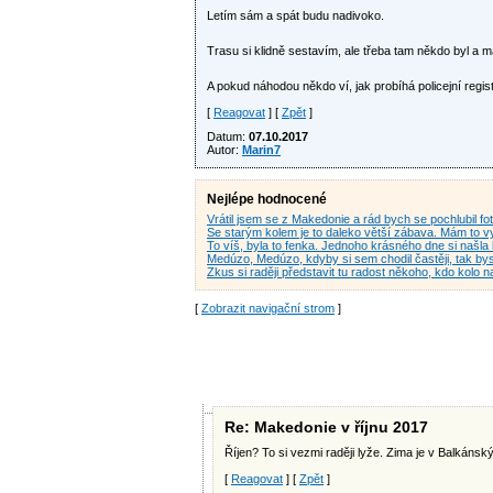
Letím sám a spát budu nadivoko.
Trasu si klidně sestavím, ale třeba tam někdo byl a má
A pokud náhodou někdo ví, jak probíhá policejní regi
[
Reagovat
] [
Zpět
]
Datum:
07.10.2017
Autor:
Marin7
Nejlépe hodnocené
Vrátil jsem se z Makedonie a rád bych se pochlubil fo
Se starým kolem je to daleko větší zábava. Mám to 
To víš, byla to fenka. Jednoho krásného dne si našl
Medúzo, Medúzo, kdyby si sem chodil častěji, tak by
Zkus si raději představit tu radost někoho, kdo kolo
[
Zobrazit navigační strom
]
Re: Makedonie v říjnu 2017
Říjen? To si vezmi raději lyže. Zima je v Balkánsk
[
Reagovat
] [
Zpět
]