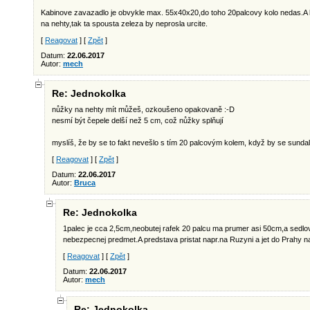
Kabinove zavazadlo je obvykle max. 55x40x20,do toho 20palcovy kolo nedas.A 
na nehty,tak ta spousta zeleza by neprosla urcite.
[
Reagovat
] [
Zpět
]
Datum:
22.06.2017
Autor:
mech
Re: Jednokolka
nůžky na nehty mít můžeš, ozkoušeno opakovaně :-D
nesmí být čepele delší než 5 cm, což nůžky splňují
myslíš, že by se to fakt nevešlo s tím 20 palcovým kolem, když by se sundal
[
Reagovat
] [
Zpět
]
Datum:
22.06.2017
Autor:
Bruca
Re: Jednokolka
1palec je cca 2,5cm,neobutej rafek 20 palcu ma prumer asi 50cm,a sedlov
nebezpecnej predmet.A predstava pristat napr.na Ruzyni a jet do Prahy na
[
Reagovat
] [
Zpět
]
Datum:
22.06.2017
Autor:
mech
Re: Jednokolka