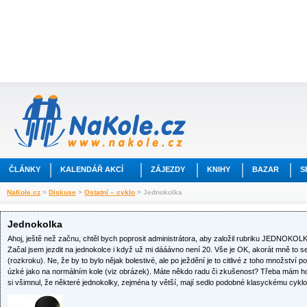
ČLÁNKY
KALENDÁŘ AKCÍ
ZÁJEZDY
KNIHY
BAZAR
S
NaKole.cz
>
Diskuse
>
Ostatní – cyklo
> Jednokolka
Jednokolka
Ahoj, ještě než začnu, chtěl bych poprosit administrátora, aby založil rubriku JEDNOKOLKY
Začal jsem jezdit na jednokolce i když už mi dááávno není 20. Vše je OK, akorát mně to sed
(rozkroku). Ne, že by to bylo nějak bolestivé, ale po ježdění je to citlivé z toho množství 
úzké jako na normálním kole (viz obrázek). Máte někdo radu či zkušenost? Třeba mám ho
si všimnul, že některé jednokolky, zejména ty větší, mají sedlo podobné klasyckému cyklo