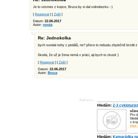
Je to vesmes z kopce, Bruca by si dal volnobezku :-)
[
Reagovat
] [
Zpět
]
Datum:
22.06.2017
Autor:
ronda
Re: Jednokolka
bych sundal nohy z pedálů, ne? přece to nebudu zbytečně brzdit z
škoda, že už je žena nemá v práci, aji bych to zkusil :)
[
Reagovat
] [
Zpět
]
Datum:
22.06.2017
Autor:
Bruca
Hledám:
2-3 cykloturis
včer
Pro d
hledá
v kra
více 
Hledám:
Kamarádka na