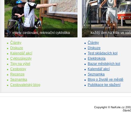
výlety, cestování, rekreační cyklistika
každý den na kole ve va
Články
Články
Diskuze
Diskuze
Kalendář akcí
Test skládacích kol
Cyklozájezdy
Elektrokola
Tipy na výlet
Bazar městských kol
Cestopisy
Kalendář akcí
Recenze
Seznamka
Seznamka
Blog o životě ve městě
Cestovatelský blog
Publikace ke stažení
Copyright © NaKole.cz 2003
článk