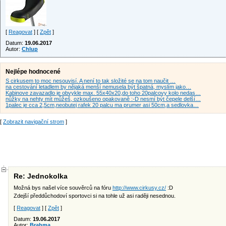
[
Reagovat
] [
Zpět
]
Datum:
19.06.2017
Autor:
Chlup
Nejlépe hodnocené
S cirkusem to moc nesouvisí. A není to tak složité se na tom naučit …
na cestování letadlem by nějaká menší nemusela být špatná, myslím jako…
Kabinove zavazadlo je obvykle max. 55x40x20,do toho 20palcovy kolo nedas…
nůžky na nehty mít můžeš, ozkoušeno opakovaně :-D nesmí být čepele delší…
1palec je cca 2,5cm,neobutej rafek 20 palcu ma prumer asi 50cm,a sedlovka…
[
Zobrazit navigační strom
]
Re: Jednokolka
Možná bys našel více souvěrců na fóru
http://www.cirkusy.cz/
:D
Zdejší předdůchodoví sportovci si na tohle už asi raději nesednou.
[
Reagovat
] [
Zpět
]
Datum:
19.06.2017
Autor:
Brahma