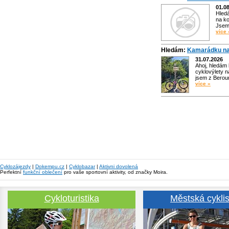
01.0
Hled
na ko
Jsem 
více 
Hledám:
Kamarádku na
31.07.2026
Ahoj, hledám
cyklovýlety n
jsem z Bero
více »
Cyklozájezdy
|
Dokempu.cz
|
Cyklobazar
|
Aktivni dovolená
Perfektní
funkční oblečení
pro vaše sportovní aktivity, od značky Moira.
Cykloturistika
Městská cyklis