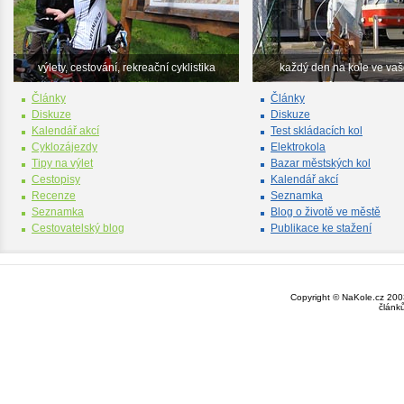
výlety, cestování, rekreační cyklistika
každý den na kole ve va
Články
Články
Diskuze
Diskuze
Kalendář akcí
Test skládacích kol
Cyklozájezdy
Elektrokola
Tipy na výlet
Bazar městských kol
Cestopisy
Kalendář akcí
Recenze
Seznamka
Seznamka
Blog o životě ve městě
Cestovatelský blog
Publikace ke stažení
Copyright © NaKole.cz 2003
článk