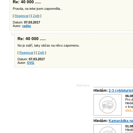
Re: 40 000 .....
Pravda, na tebe jsem zapomněla...
[
Reagovat
] [
Zpět
]
Datum:
07.03.2017
Autor:
radka
Re: 40 000 .....
No jo stáří, taky občas na něco zapomenu.
[
Reagovat
] [
Zpět
]
Datum:
07.03.2017
Autor:
OVG
Hledám:
2-3 cykloturis
06.0
Pro d
hledá
v kra
více 
Hledám:
Kamarádka na
01.0
Hled