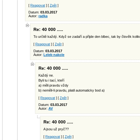
[
Reagovat
] [
Zpět
]
Datum:
03.03.2017
Autor:
radka
Re: 40 000 .....
To určitě každý. Když se zadaří a přijde den blbec, tak by člověk kolikr
[
Reagovat
] [
Zpět
]
Datum:
03.03.2017
Autor:
Lelek-nakole
Re: 40 000 .....
Každý ne.
Byli tu i tací, kteří
a) měli pravdu vždy
b) neměli-li pravdu, platil automaticky bod a)
[
Reagovat
] [
Zpět
]
Datum:
03.03.2017
Autor:
AV
Re: 40 000 .....
A jsou už pryč??
[
Reagovat
] [
Zpět
]