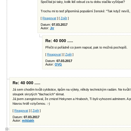
Spočítal jsi taky, kolik lidí odsud za tu dobu stačila vyštípat?
Trochu mi to teď připomíná populární ženské: "Tak když nevíš, já 
[
Reagovat
] [
Zpět
]
Datum:
07.03.2017
Autor:
Jrr
Re: 40 000 .....
Přečti si pořádně co jsem napsal, pak to možná pochopíš.
[
Reagovat
] [
Zpět
]
Datum:
07.03.2017
Autor:
OVG
Re: 40 000 .....
Já sem chodím kvůli cyklistice, tipům na výlety, někdy technickým radám. Ne kvůli 
sloupek skrytých "tlachacích" témat.
Já jsem zaregistroval, že zmizel Hekynen a Hrabosh, Ti byli vyhozeni adminem. A p
hlavou hrdě vztyčenou. :-)
[
Reagovat
] [
Zpět
]
Datum:
07.03.2017
Autor:
mildakh