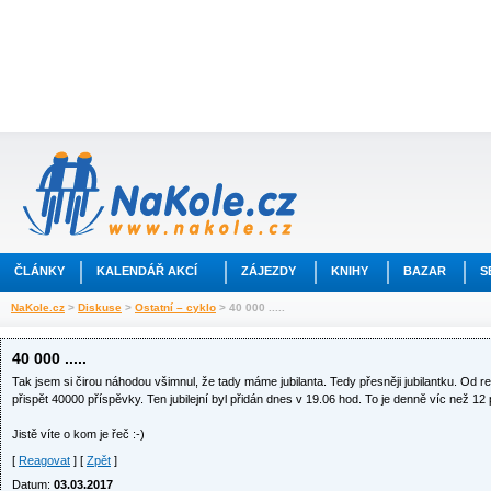
ČLÁNKY
KALENDÁŘ AKCÍ
ZÁJEZDY
KNIHY
BAZAR
S
NaKole.cz
>
Diskuse
>
Ostatní – cyklo
> 40 000 .....
40 000 .....
Tak jsem si čirou náhodou všimnul, že tady máme jubilanta. Tedy přesněji jubilantku. Od reg
přispět 40000 příspěvky. Ten jubilejní byl přidán dnes v 19.06 hod. To je denně víc než 12
Jistě víte o kom je řeč :-)
[
Reagovat
] [
Zpět
]
Datum:
03.03.2017