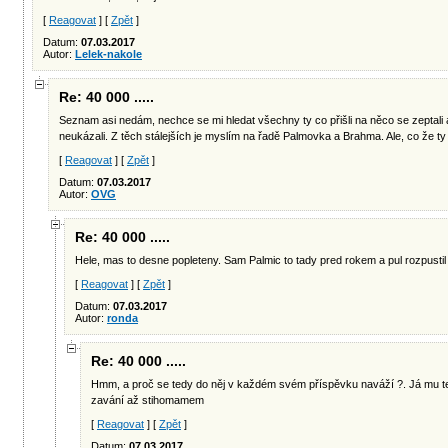
[
Reagovat
] [
Zpět
]
Datum:
07.03.2017
Autor:
Lelek-nakole
Re: 40 000 .....
Seznam asi nedám, nechce se mi hledat všechny ty co přišli na něco se zeptali 
neukázali. Z těch stálejších je myslím na řadě Palmovka a Brahma. Ale, co že ty
[
Reagovat
] [
Zpět
]
Datum:
07.03.2017
Autor:
OVG
Re: 40 000 .....
Hele, mas to desne popleteny. Sam Palmic to tady pred rokem a pul rozpustil a
[
Reagovat
] [
Zpět
]
Datum:
07.03.2017
Autor:
ronda
Re: 40 000 .....
Hmm, a proč se tedy do něj v každém svém příspěvku naváží ?. Já mu te
zavání až stihomamem
[
Reagovat
] [
Zpět
]
Datum:
07.03.2017