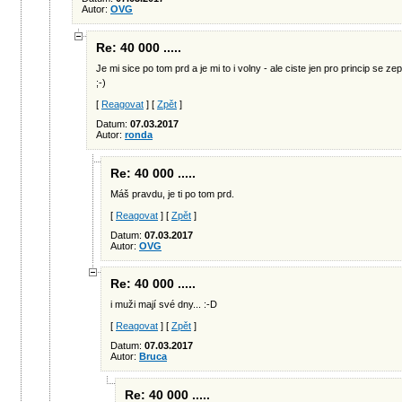
Autor:
OVG
Re: 40 000 .....
Je mi sice po tom prd a je mi to i volny - ale ciste jen pro princip se z
;-)
[
Reagovat
] [
Zpět
]
Datum:
07.03.2017
Autor:
ronda
Re: 40 000 .....
Máš pravdu, je ti po tom prd.
[
Reagovat
] [
Zpět
]
Datum:
07.03.2017
Autor:
OVG
Re: 40 000 .....
i muži mají své dny... :-D
[
Reagovat
] [
Zpět
]
Datum:
07.03.2017
Autor:
Bruca
Re: 40 000 .....