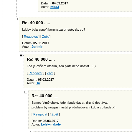
Datum:
04.03.2017
Autor:
mira.l
Re: 40 000 .....
kdyby byla aspoň koruna za příspěvek, co?
[
Reagovat
] [
Zpět
]
Datum:
05.03.2017
Autor:
Jurimír
Re: 40 000 .....
Teď je ovšem otázka, zda platit nebo dostat... ;-)
[
Reagovat
] [
Zpět
]
Datum:
05.03.2017
Autor:
Jrr
Re: 40 000 .....
Samozřejmě oboje, jeden bude dávat, druhý dostávat.
problém by nejspíš nastal při dohadování kdo a co bude :-)
[
Reagovat
] [
Zpět
]
Datum:
05.03.2017
Autor:
Lelek-nakole