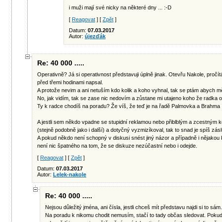
i muži mají své nicky na některé dny ... :-D
[
Reagovat
] [
Zpět
]
Datum:
07.03.2017
Autor:
újezďák
Re: 40 000 .....
Operativně? Já si operativnost představuji úplně jinak. Otevřu Nakole, pročít
před třemi hodinami napsal.
A protože nevim a ani netuším kdo kolik a koho vyhnal, tak se ptám abych m
No, jak vidím, tak se zase nic nedovím a zůstane mi utajeno koho že radka 
Ty k radce chodíš na poradu? Že víš, že teď je na řadě Palmovka a Brahma :
A jestli sem někdo vpadne se stupidní reklamou nebo přiblblým a zcestným
(stejně podobně jako i další) a dotyčný vyzmizíkoval, tak to snad je spíš zá
A pokud někdo není schopný v diskusi snést jiný názor a případně i nějakou 
není nic špatného na tom, že se diskuze nezúčastní nebo i odejde.
[
Reagovat
] [
Zpět
]
Datum:
07.03.2017
Autor:
Lelek-nakole
Re: 40 000 .....
Nejsou důležitý jména, ani čísla, jestli chceš mít představu najdi si to sám.
Na poradu k nikomu chodit nemusím, stačí to tady občas sledovat. Poku