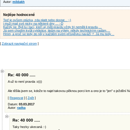
Autor:
mildakh
Nejlépe hodnocené
Teď je ovšem otázka, zda platit nebo dostat... ;-)
i muži mají své nicky na některé dny ... :-D
Každý ne. Byli tu i tací, kteří a) měli pravdu vždy b) neměli-li pravdu,…
Já sem chodím kvůli cyklistice, tipům na výlety, někdy technickým radám.…
Hmm, a proč se tedy do něj v každém svém příspěvku naváží ?. Já mu tedy…
[
Zobrazit navigační strom
]
Re: 40 000 .....
A už to není pravda :o)))
Ale těšila jsem se, kdože to najel takovou pěknou porci km a ono je to "jen" o ježdění N
[
Reagovat
] [
Zpět
]
Datum:
03.03.2017
Autor:
radka
Re: 40 000 .....
Taky hezky ukecaná :-)