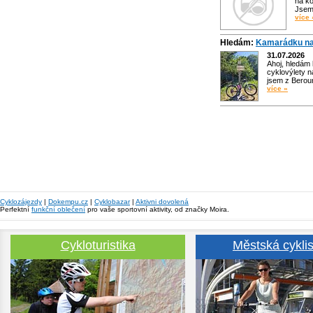
na ko
Jsem 
více 
Hledám:
Kamarádku na
31.07.2026
Ahoj, hledám
cyklovýlety n
jsem z Bero
více »
Cyklozájezdy
|
Dokempu.cz
|
Cyklobazar
|
Aktivni dovolená
Perfektní
funkční oblečení
pro vaše sportovní aktivity, od značky Moira.
Cykloturistika
Městská cyklis