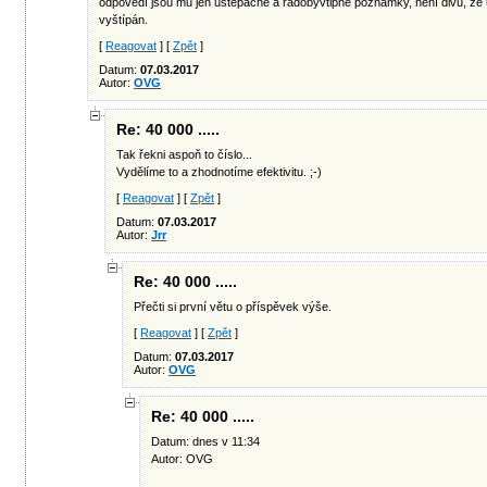
odpovědí jsou mu jen uštěpačné a rádobyvtipné poznámky, není divu, že už 
vyštípán.
[
Reagovat
] [
Zpět
]
Datum:
07.03.2017
Autor:
OVG
Re: 40 000 .....
Tak řekni aspoň to číslo...
Vydělíme to a zhodnotíme efektivitu. ;-)
[
Reagovat
] [
Zpět
]
Datum:
07.03.2017
Autor:
Jrr
Re: 40 000 .....
Přečti si první větu o příspěvek výše.
[
Reagovat
] [
Zpět
]
Datum:
07.03.2017
Autor:
OVG
Re: 40 000 .....
Datum: dnes v 11:34
Autor: OVG