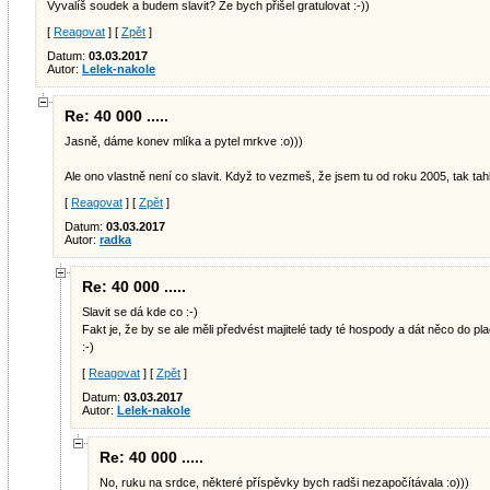
Vyvalíš soudek a budem slavit? Že bych přišel gratulovat :-))
[
Reagovat
] [
Zpět
]
Datum:
03.03.2017
Autor:
Lelek-nakole
Re: 40 000 .....
Jasně, dáme konev mlíka a pytel mrkve :o)))
Ale ono vlastně není co slavit. Když to vezmeš, že jsem tu od roku 2005, tak tah
[
Reagovat
] [
Zpět
]
Datum:
03.03.2017
Autor:
radka
Re: 40 000 .....
Slavit se dá kde co :-)
Fakt je, že by se ale měli předvést majitelé tady té hospody a dát něco do pl
:-)
[
Reagovat
] [
Zpět
]
Datum:
03.03.2017
Autor:
Lelek-nakole
Re: 40 000 .....
No, ruku na srdce, některé příspěvky bych radši nezapočítávala :o)))