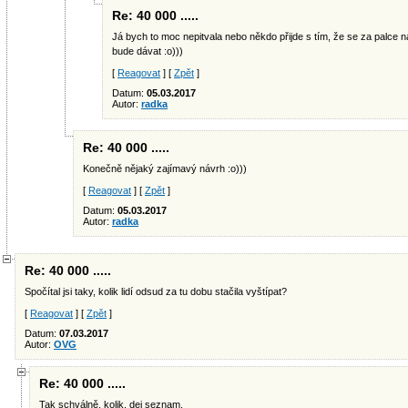
Re: 40 000 .....
Já bych to moc nepitvala nebo někdo přijde s tím, že se za palce 
bude dávat :o)))
[
Reagovat
] [
Zpět
]
Datum:
05.03.2017
Autor:
radka
Re: 40 000 .....
Konečně nějaký zajímavý návrh :o)))
[
Reagovat
] [
Zpět
]
Datum:
05.03.2017
Autor:
radka
Re: 40 000 .....
Spočítal jsi taky, kolik lidí odsud za tu dobu stačila vyštípat?
[
Reagovat
] [
Zpět
]
Datum:
07.03.2017
Autor:
OVG
Re: 40 000 .....
Tak schválně, kolik, dej seznam.