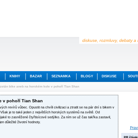
diskuse, rozmluvy, debaty a 
KNIHY
BAZAR
SEZNAMKA
BLOGY
DISKUSE
SOUT
zstán bike aneb na horském kole v pohoří Tian Shan
e v pohoří Tian Shan
ch revírů vůbec. Opustit na chvíli civilizaci a ztratit se na pár dní s bikem v
 Však je to také jeden z největších horských systémů na světě. Od
jaké to zasněžené čtyřtisícové sedýlko. Za ním se už čas takřka zastavil,
en důležité životní hodnoty.
Prav
PR článk