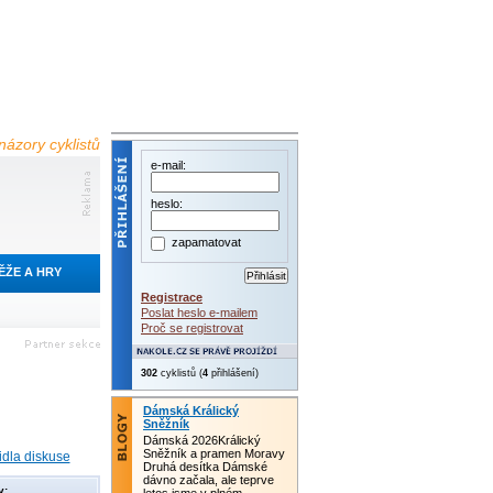
názory cyklistů
e-mail:
heslo:
zapamatovat
ĚŽE A HRY
Registrace
Poslat heslo e-mailem
Proč se registrovat
302
cyklistů (
4
přihlášení)
Dámská Králický
Sněžník
Dámská 2026Králický
Sněžník a pramen Moravy
idla diskuse
Druhá desítka Dámské
dávno začala, ale teprve
y: