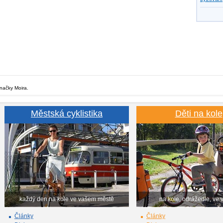
značky Moira.
Městská cyklistika
Děti na kole
každý den na kole ve vašem městě
na kole, odrážedle, ve 
Články
Články