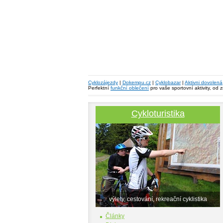
Cyklozájezdy
|
Dokempu.cz
|
Cyklobazar
|
Aktivni dovolená
Perfektní
funkční oblečení
pro vaše sportovní aktivity, od 
Cykloturistika
výlety, cestování, rekreační cyklistika
Články