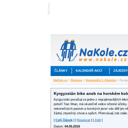
ČLÁNKY
KALENDÁŘ AKCÍ
ZÁJEZDY
NaKole.cz
>
Diskuse
>
Komentáře k článkům
> Kyrgy
Kyrgyzstán bike aneb na horském kol
Kyrgyzstán považuji za jedno z nejzajímavějších bikový
pohoří Tian Shan, má skutečně velice očistné účinky.
nekonečných pastvin a horských jezer vás dělí jen ně
žádný zbytečný chvat a spěch. Přetrvávají zde stále j
[
Celý článek
] [
Reagovat
] [
Zpět
]
Datum:
04.05.2016