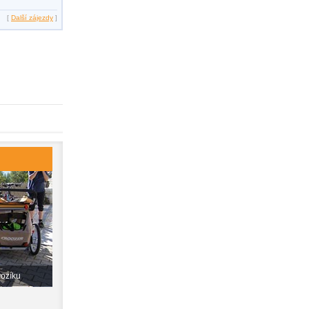
[
Další zájezdy
]
vozíku