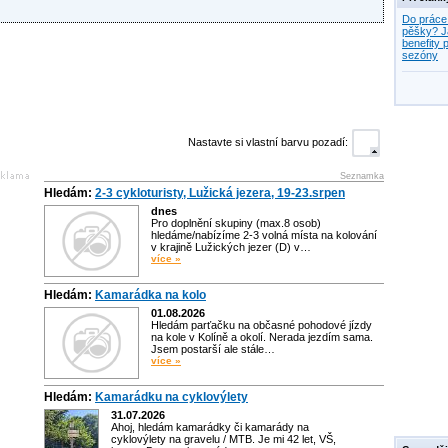
Do práce
pěšky? J
benefity p
sezóny
Nastavte si vlastní barvu pozadí:
Seznamka
Hledám:
2-3 cykloturisty, Lužická jezera, 19-23.srpen
dnes
Pro doplnění skupiny (max.8 osob)
hledáme/nabízíme 2-3 volná místa na kolování
v krajině Lužických jezer (D) v…
více »
Hledám:
Kamarádka na kolo
01.08.2026
Hledám parťačku na občasné pohodové jízdy
na kole v Kolíně a okolí. Nerada jezdím sama.
Jsem postarší ale stále…
více »
Hledám:
Kamarádku na cyklovýlety
31.07.2026
Ahoj, hledám kamarádky či kamarády na
cyklovýlety na gravelu / MTB. Je mi 42 let, VŠ,