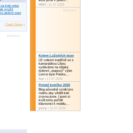
letos jsme v plném…
HMS
| 21.07.2026
 na kole nebo
ak využít
ro aktivní start
[
Další články
]
Kolem Lužických jezer
Už celkem tradičně se s
kamarádkou Líbou
vydáváme na nějaký
týdenní „etapový" výlet.
Loni to bylo Polsko,…
Aar
| 17.07.2026
Polské kolečko 2026
Blog původně vznikl pro
rodinu aby věděli kde
zrovna jsme. I jsem si
kvůli tomu pořídil
klávesnici k mobilu,…
petrp
| 15.07.2026