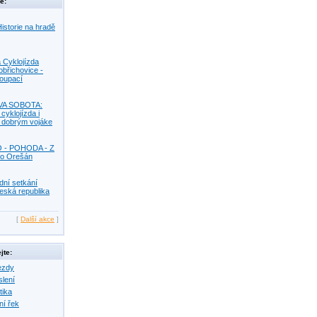
e:
istorie na hradě
 Cyklojízda
obřichovice -
Koupací
VA SOBOTA:
 cyklojízda i
s dobrým vojáke
O - POHODA - Z
o Orešán
dní setkání
eská republika
[
Další akce
]
jte:
ezdy
slení
tika
ní řek