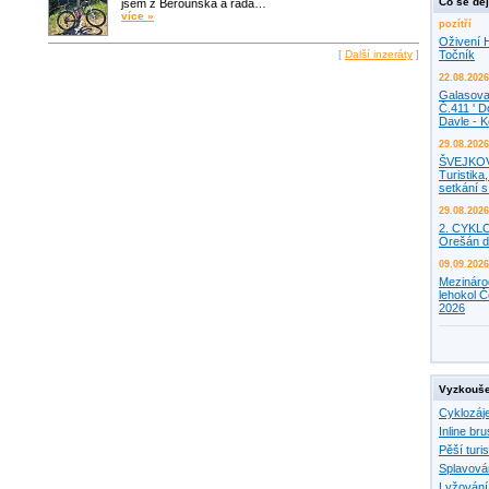
Co se děj
jsem z Berounska a ráda…
více »
pozítří
Oživení H
[
Další inzeráty
]
Točník
22.08.2026
Galasova
Č.411 ' D
Davle - 
29.08.2026
ŠVEJKO
Turistika,
setkání 
29.08.2026
2. CYKL
Orešán d
09.09.2026
Mezináro
lehokol Č
2026
Vyzkouše
Cyklozáj
Inline bru
Pěší turis
Splavová
Lyžování