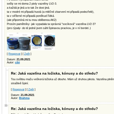
sešly se mi doma 2 pixly vazelíny LV2-3.
a každá je jiná a to tak že dost jiná.
ta v modré mi připadá hustá (a mléčné zbarvení mi připadá podezřelé),
ta v stříbrné mi připadá poněkud řídká.
(ale připomíná mi tu mou oblíbenou AK2)
Prosím pamětníky- jak vypadala ta správná "socíková" vazelína LV2-3?
(pro rýpaly- do té jedné jsem sáhl špinavou prackou, je v ní bordel..)
[
Reagovat
] [
Zpět
]
Datum:
21.09.2021
Autor:
cibi
Re: Jaká vazelína na ložiska, kónusy a do středu?
Tou světlou mažu veškerá ložiska už dlouho. Mám už druhou pikslu. Vazelína plněn
strašlivě špiní.
[
Reagovat
] [
Zpět
]
Datum:
21.09.2021
Autor:
Brahma
Re: Jaká vazelína na ložiska, kónusy a do středu?