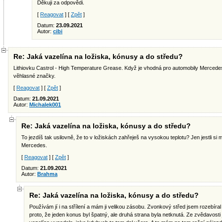
Děkuji za odpovědi.
[
Reagovat
] [
Zpět
]
Datum:
23.09.2021
Autor:
cibi
Re: Jaká vazelína na ložiska, kónusy a do středu?
Lithiovku Castrol - High Temperature Grease. Když je vhodná pro automobily Mercedes
věhlasné značky.
[
Reagovat
] [
Zpět
]
Datum:
21.09.2021
Autor:
Michalek001
Re: Jaká vazelína na ložiska, kónusy a do středu?
To jezdíš tak usilovně, že to v ložiskách zahřeješ na vysokou teplotu? Jen jestli si
Mercedes.
[
Reagovat
] [
Zpět
]
Datum:
21.09.2021
Autor:
Brahma
Re: Jaká vazelína na ložiska, kónusy a do středu?
Používám jí i na střílení a mám ji velikou zásobu. Zvonkový střed jsem rozebíral p
proto, že jeden konus byl špatný, ale druhá strana byla netknutá. Ze zvědavosti 