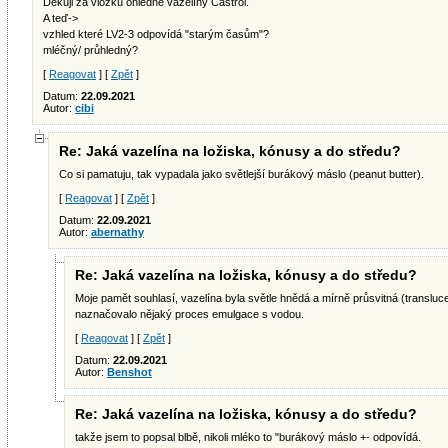
Děkuji za vložku ohledně vazelíny Castrol.
A teď->
vzhled které LV2-3 odpovídá "starým časům"?
mléčný/ průhledný?
[
Reagovat
] [
Zpět
]
Datum:
22.09.2021
Autor:
cibi
Re: Jaká vazelína na ložiska, kónusy a do středu?
Co si pamatuju, tak vypadala jako světlejší burákový máslo (peanut butter).
[
Reagovat
] [
Zpět
]
Datum:
22.09.2021
Autor:
abernathy
Re: Jaká vazelína na ložiska, kónusy a do středu?
Moje pamět souhlasí, vazelína byla světle hnědá a mírně průsvitná (transluc
naznačovalo nějaký proces emulgace s vodou.
[
Reagovat
] [
Zpět
]
Datum:
22.09.2021
Autor:
Benshot
Re: Jaká vazelína na ložiska, kónusy a do středu?
takže jsem to popsal blbě, nikoli mléko to "burákový máslo +- odpovídá.