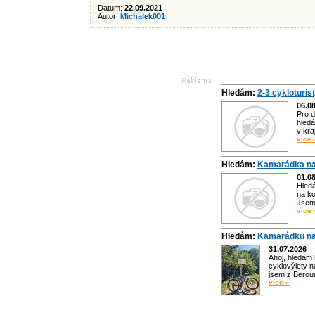
Datum:
22.09.2021
Autor:
Michalek001
Hledám:
2-3 cykloturis
06.0
Pro d
hledá
v kra
více 
Hledám:
Kamarádka na
01.0
Hled
na ko
Jsem 
více 
Hledám:
Kamarádku na
31.07.2026
Ahoj, hledám
cyklovýlety n
jsem z Bero
více »