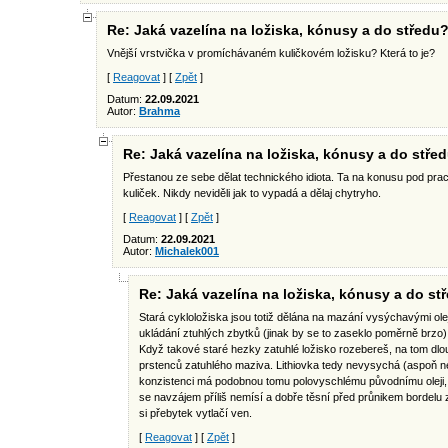
Re: Jaká vazelína na ložiska, kónusy a do středu
Vnější vrstvička v promíchávaném kuličkovém ložisku? Která to je?
[
Reagovat
] [
Zpět
]
Datum:
22.09.2021
Autor:
Brahma
Re: Jaká vazelína na ložiska, kónusy a do stře
Přestanou ze sebe dělat technického idiota. Ta na konusu pod p
kuliček. Nikdy neviděli jak to vypadá a dělaj chytryho.
[
Reagovat
] [
Zpět
]
Datum:
22.09.2021
Autor:
Michalek001
Re: Jaká vazelína na ložiska, kónusy a do st
Stará cykloložiska jsou totiž dělána na mazání vysýchavými olej
ukládání ztuhlých zbytků (jinak by se to zaseklo poměrně brzo),
Když takové staré hezky zatuhlé ložisko rozebereš, na tom dl
prstenců zatuhlého maziva. Lithiovka tedy nevysychá (aspoň ne t
konzistenci má podobnou tomu polovyschlému původnímu oleji, 
se navzájem příliš nemísí a dobře těsní před průnikem bordelu zve
si přebytek vytlačí ven.
[
Reagovat
] [
Zpět
]