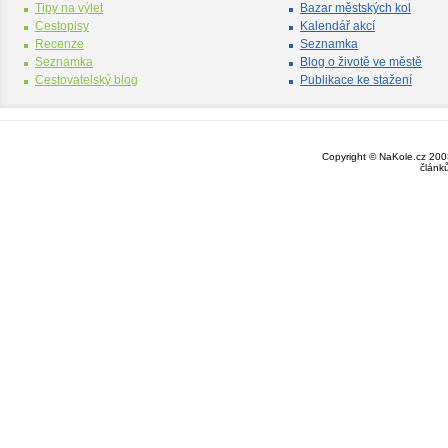
Tipy na výlet
Bazar městských kol
Cestopisy
Kalendář akcí
Recenze
Seznamka
Seznamka
Blog o životě ve městě
Cestovatelský blog
Publikace ke stažení
Copyright © NaKole.cz 2003
článk