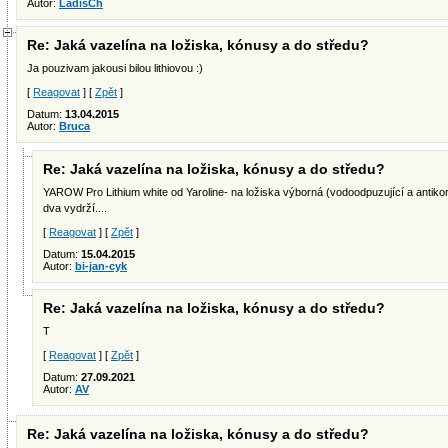
Autor:
LadisCh
Re: Jaká vazelína na ložiska, kónusy a do středu?
Ja pouzivam jakousi bilou lithiovou :)
[
Reagovat
] [
Zpět
]
Datum:
13.04.2015
Autor:
Bruca
Re: Jaká vazelína na ložiska, kónusy a do středu?
YAROW Pro Lithium white od Yaroline- na ložiska výborná (vodoodpuzující a antikoro
dva vydrží....
[
Reagovat
] [
Zpět
]
Datum:
15.04.2015
Autor:
bi-jan-cyk
Re: Jaká vazelína na ložiska, kónusy a do středu?
T
[
Reagovat
] [
Zpět
]
Datum:
27.09.2021
Autor:
AV
Re: Jaká vazelína na ložiska, kónusy a do středu?