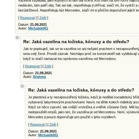
vazelína vypadala, jako kdybych to tam dal včera. A to mám na tom roční nájez
nedávám, tam patří olej. Tak asi tak, nepotřebuju ji ohřívat, stačí mi, že vydrží a
bezúdržbové. Nepotřebuju být Mercedes, stačí mi si přečíst doporučení jejich te
[
Reagovat
] [
Zpět
]
Datum:
21.09.2021
Autor:
Michalek001
Re: Jaká vazelína na ložiska, kónusy a do středu?
Jak to popisuješ, tak se ta vazelína se ani nešpiní prachem v nezapouzdřen
tona celý život. Prostě zázrak. Nechápu proč se konstruktéři tak vyblbávají v
když to stačí namazat tou správnou vazelínou od Mercedesu.
[
Reagovat
] [
Zpět
]
Datum:
21.09.2021
Autor:
Brahma
Re: Jaká vazelína na ložiska, kónusy a do středu?
Je plastická a ty nezapouzdřený ložiska, když je nedělal socialistický bří
vybavený labyrintovými prachovkami. Navíc na těhle kolech málokdy jezdíš
Když se něco zasviní, tak vnější vrstvička a vnitřek zůstane čistý. Měl by
nedopouštěl omylů, jako ten, že vazelína je od Mercedesu. Není, výslovně
Mercedes ji pouze doporučuje pro použití v jeho vozidlech.
[
Reagovat
] [
Zpět
]
Datum:
21.09.2021
Autor:
Michalek001