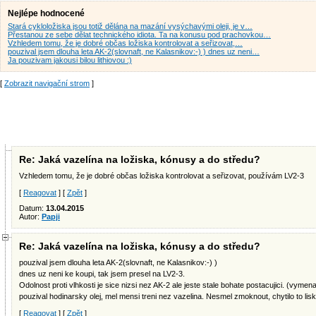
Nejlépe hodnocené
Stará cykloložiska jsou totiž dělána na mazání vysýchavými oleji, je v…
Přestanou ze sebe dělat technického idiota. Ta na konusu pod prachovkou…
Vzhledem tomu, že je dobré občas ložiska kontrolovat a seřizovat,…
pouzival jsem dlouha leta AK-2(slovnaft, ne Kalasnikov:-) ) dnes uz neni…
Ja pouzivam jakousi bilou lithiovou :)
[
Zobrazit navigační strom
]
Re: Jaká vazelína na ložiska, kónusy a do středu?
Vzhledem tomu, že je dobré občas ložiska kontrolovat a seřizovat, používám LV2-3
[
Reagovat
] [
Zpět
]
Datum:
13.04.2015
Autor:
Papji
Re: Jaká vazelína na ložiska, kónusy a do středu?
pouzival jsem dlouha leta AK-2(slovnaft, ne Kalasnikov:-) )
dnes uz neni ke koupi, tak jsem presel na LV2-3.
Odolnost proti vlhkosti je sice nizsi nez AK-2 ale jeste stale bohate postacujici. (vym
pouzival hodinarsky olej, mel mensi treni nez vazelina. Nesmel zmoknout, chytilo to lisku
[
Reagovat
] [
Zpět
]