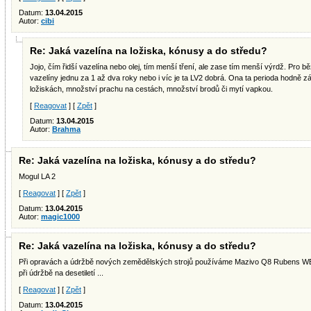
Datum:
13.04.2015
Autor:
cibi
Re: Jaká vazelína na ložiska, kónusy a do středu?
Jojo, čím řidší vazelína nebo olej, tím menší tření, ale zase tím menší výrdž. Pro b
vazelíny jednu za 1 až dva roky nebo i víc je ta LV2 dobrá. Ona ta perioda hodně z
ložiskách, množství prachu na cestách, množství brodů či mytí vapkou.
[
Reagovat
] [
Zpět
]
Datum:
13.04.2015
Autor:
Brahma
Re: Jaká vazelína na ložiska, kónusy a do středu?
Mogul LA 2
[
Reagovat
] [
Zpět
]
Datum:
13.04.2015
Autor:
magic1000
Re: Jaká vazelína na ložiska, kónusy a do středu?
Při opravách a údržbě nových zemědělských strojů používáme Mazivo Q8 Rubens WB bla
při údržbě na desetiletí ...
[
Reagovat
] [
Zpět
]
Datum:
13.04.2015