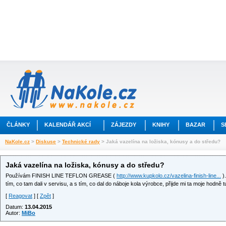
ČLÁNKY
KALENDÁŘ AKCÍ
ZÁJEZDY
KNIHY
BAZAR
S
NaKole.cz
>
Diskuse
>
Technické rady
> Jaká vazelína na ložiska, kónusy a do středu?
Jaká vazelína na ložiska, kónusy a do středu?
Používám FINISH LINE TEFLON GREASE (
http://www.kupkolo.cz/vazelina-finish-line...
)
tím, co tam dali v servisu, a s tím, co dal do náboje kola výrobce, přijde mi ta moje hodně
[
Reagovat
] [
Zpět
]
Datum:
13.04.2015
Autor:
MiBo