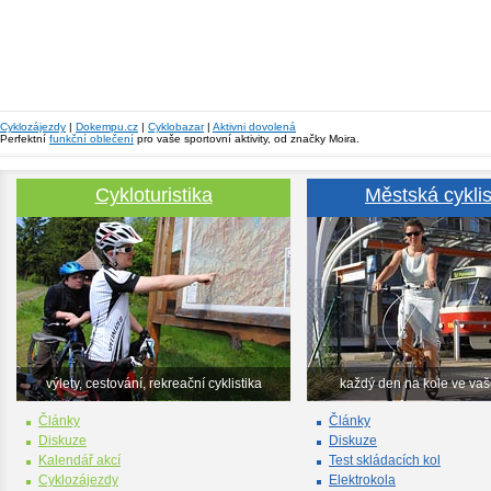
Cyklozájezdy
|
Dokempu.cz
|
Cyklobazar
|
Aktivni dovolená
Perfektní
funkční oblečení
pro vaše sportovní aktivity, od značky Moira.
Cykloturistika
Městská cyklis
výlety, cestování, rekreační cyklistika
každý den na kole ve va
Články
Články
Diskuze
Diskuze
Kalendář akcí
Test skládacích kol
Cyklozájezdy
Elektrokola