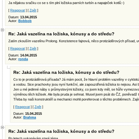
Ja nějakou sračku co se s tím plní ložiska parních turbín a napaječek kotlů:-)
[
Reagovat
] [
Zpět
]
Datum:
13.04.2015
Autor:
Bobbob
Re: Jaká vazelína na ložiska, kónusy a do středu?
Zatím zkouším vazelínu Prolong. Konzistence fajnová, něco protizáděrových přísad, uvi
[
Reagovat
] [
Zpět
]
Datum:
14.04.2015
Autor:
ronda
Re: Jaká vazelína na ložiska, kónusy a do středu?
Co to je protizáděrová přísada? Já mám pocit, že hlavní problém vazelíny v cyklolo
a vodou. Sice prachovky jsou nyní funkční, ale zapouzdřená ložiska to nejsou. Asi 
Jen u mé jedinné náby s průmyslovými ložisky, co jsem kdy měl, se hůře vymezoval
výměnou těch ložisek. Ale byla pruda je sehnat. Musel jsem psát do ČZ, poněvadž t
Třeba by naši konstruktéři a mechanici mohli poreferovat o těchto problémech. Zají
[
Reagovat
] [
Zpět
]
Datum:
15.04.2015
Autor:
Brahma
Re: Jaká vazelína na ložiska, kónusy a do středu?
Po letech vykopávám staré téma.