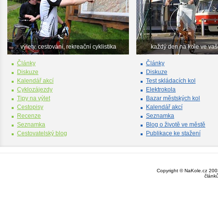
výlety, cestování, rekreační cyklistika
každý den na kole ve va
Články
Články
Diskuze
Diskuze
Kalendář akcí
Test skládacích kol
Cyklozájezdy
Elektrokola
Tipy na výlet
Bazar městských kol
Cestopisy
Kalendář akcí
Recenze
Seznamka
Seznamka
Blog o životě ve městě
Cestovatelský blog
Publikace ke stažení
Copyright © NaKole.cz 2003
článk