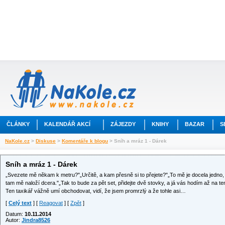
ČLÁNKY
KALENDÁŘ AKCÍ
ZÁJEZDY
KNIHY
BAZAR
S
NaKole.cz
>
Diskuse
>
Komentáře k blogu
> Sníh a mráz 1 - Dárek
Sníh a mráz 1 - Dárek
„Svezete mě někam k metru?"„Určitě, a kam přesně si to přejete?"„To mě je docela jedno,
tam mě naloží dcera."„Tak to bude za pět set, přidejte dvě stovky, a já vás hodím až na t
Ten taxikář vážně umí obchodovat, vidí, že jsem promrzlý a že tohle asi…
[
Celý text
] [
Reagovat
] [
Zpět
]
Datum:
10.11.2014
Autor:
Jindra8526