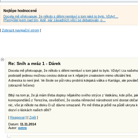
Nejlépe hodnocené
Docela mě překvapuje, že někdo s dětmi nemluví o tom jaké to bylo. Vždyť…
Přemýšlel jsem nad tím, jistě, pár zásadních věcí se debatovalo, o…
[
Zobrazit navigační strom
]
Re: Sníh a mráz 1 - Dárek
Docela mě překvapuje, že někdo s dětmi nemluví o tom jaké to bylo. Vždyť i za našeho dě
podstatě jedinou možnou cestou dobrat se k nějakým znalostem mimo oficiální linii.
A dneska to není jiné. Ve škole se půl roku probírá kdejaká válka o Kartágo, ale povále
(obrazně řečeno)
Blbý na tom je, že já mám třeba dopisy nějakého svého strýce z Vatikánu, kde píše, jak
koresponďáků z Terezína, osvědčení, že osoba německé národnosti smí dostat občan
nic, vše je někde na disku či už dávno smazané. Po mě třeba je ještě na půdě ukryta k
dozví o láskách našich dětí?
[
Reagovat
] [
Zpět
]
Datum:
11.11.2014
Autor:
petrp