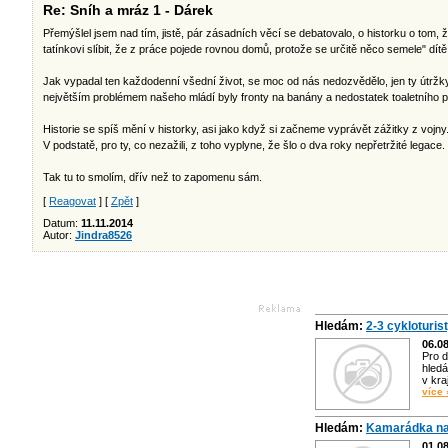
Re: Sníh a mráz 1 - Dárek
Přemýšlel jsem nad tím, jistě, pár zásadních věcí se debatovalo, o historku o tom
tatínkovi slíbit, že z práce pojede rovnou domů, protože se určitě něco semele" dít
Jak vypadal ten každodenní všední život, se moc od nás nedozvědělo, jen ty útržky
největším problémem našeho mládí byly fronty na banány a nedostatek toaletního p
Historie se spíš mění v historky, asi jako když si začneme vyprávět zážitky z vojny
V podstatě, pro ty, co nezažili, z toho vyplyne, že šlo o dva roky nepřetržité legace.
Tak tu to smolím, dřív než to zapomenu sám.
[
Reagovat
] [
Zpět
]
Datum:
11.11.2014
Autor:
Jindra8526
Hledám:
2-3 cykloturis
06.0
Pro d
hledá
v kra
více 
Hledám:
Kamarádka na
01.0