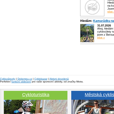
Hled
na ko
Jsem 
více 
Hledám:
Kamarádku na
31.07.2026
Ahoj, hledám
cyklovýlety n
jsem z Bero
více »
Cyklozájezdy
|
Dokempu.cz
|
Cyklobazar
|
Aktivni dovolená
Perfektní
funkční oblečení
pro vaše sportovní aktivity, od značky Moira.
Cykloturistika
Městská cyklis