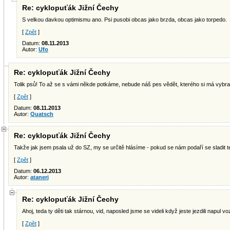
Re: cyklopuťák Jižní Čechy
S velkou davkou optimismu ano. Psi pusobi obcas jako brzda, obcas jako torpedo.
[
Zpět
]
Datum:
08.11.2013
Autor:
Ufo
Re: cyklopuťák Jižní Čechy
Tolik psů! To až se s vámi někde potkáme, nebude náš pes vědět, kterého si má vybrat
[
Zpět
]
Datum:
08.11.2013
Autor:
Quatsch
Re: cyklopuťák Jižní Čechy
Takže jak jsem psala už do SZ, my se určitě hlásíme - pokud se nám podaří se sladit ter
[
Zpět
]
Datum:
06.12.2013
Autor:
atanerj
Re: cyklopuťák Jižní Čechy
Ahoj, teda ty děti tak stárnou, vid, naposled jsme se videli když jeste jezdili napul 
[
Zpět
]