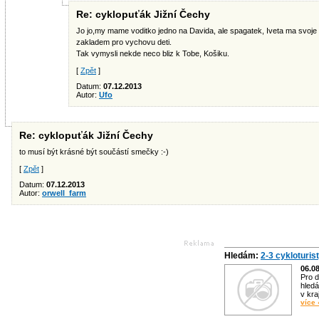
Re: cyklopuťák Jižní Čechy
Jo jo,my mame voditko jedno na Davida, ale spagatek, Iveta ma svoje na
zakladem pro vychovu deti.
Tak vymysli nekde neco bliz k Tobe, Košiku.
[
Zpět
]
Datum:
07.12.2013
Autor:
Ufo
Re: cyklopuťák Jižní Čechy
to musí být krásné být součástí smečky :-)
[
Zpět
]
Datum:
07.12.2013
Autor:
orwell_farm
Hledám:
2-3 cykloturis
06.0
Pro d
hledá
v kra
více 