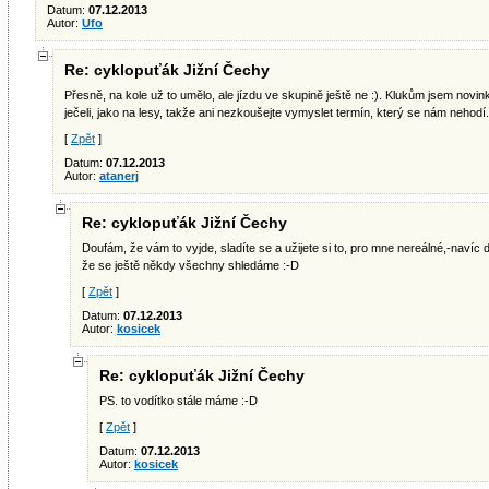
Datum:
07.12.2013
Autor:
Ufo
Re: cyklopuťák Jižní Čechy
Přesně, na kole už to umělo, ale jízdu ve skupině ještě ne :). Klukům jsem novi
ječeli, jako na lesy, takže ani nezkoušejte vymyslet termín, který se nám nehod
[
Zpět
]
Datum:
07.12.2013
Autor:
atanerj
Re: cyklopuťák Jižní Čechy
Doufám, že vám to vyjde, sladíte se a užijete si to, pro mne nereálné,-naví
že se ještě někdy všechny shledáme :-D
[
Zpět
]
Datum:
07.12.2013
Autor:
kosicek
Re: cyklopuťák Jižní Čechy
PS. to vodítko stále máme :-D
[
Zpět
]
Datum:
07.12.2013
Autor:
kosicek