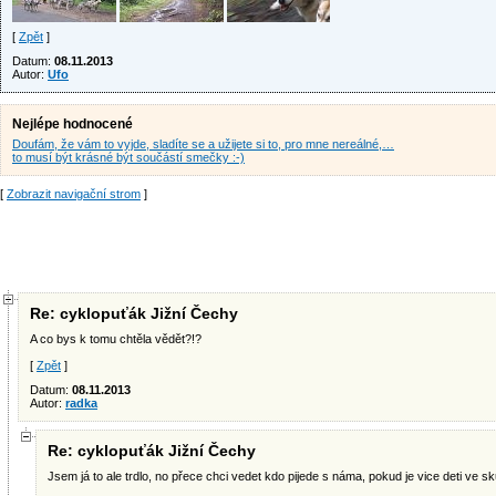
[
Zpět
]
Datum:
08.11.2013
Autor:
Ufo
Nejlépe hodnocené
Doufám, že vám to vyjde, sladíte se a užijete si to, pro mne nereálné,…
to musí být krásné být součástí smečky :-)
[
Zobrazit navigační strom
]
Re: cyklopuťák Jižní Čechy
A co bys k tomu chtěla vědět?!?
[
Zpět
]
Datum:
08.11.2013
Autor:
radka
Re: cyklopuťák Jižní Čechy
Jsem já to ale trdlo, no přece chci vedet kdo pijede s náma, pokud je vice deti ve sku