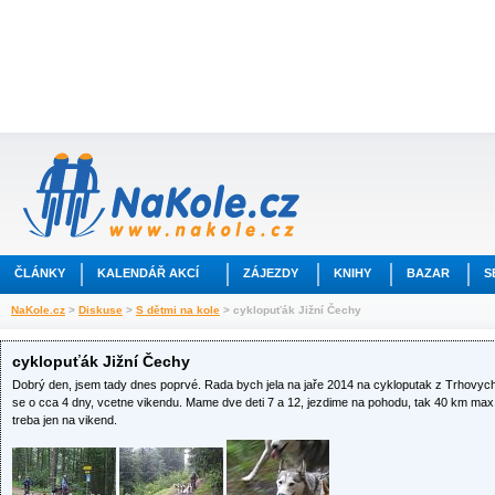
ČLÁNKY
KALENDÁŘ AKCÍ
ZÁJEZDY
KNIHY
BAZAR
S
NaKole.cz
>
Diskuse
>
S dětmi na kole
> cyklopuťák Jižní Čechy
cyklopuťák Jižní Čechy
Dobrý den, jsem tady dnes poprvé. Rada bych jela na jaře 2014 na cykloputak z Trhovyc
se o cca 4 dny, vcetne vikendu. Mame dve deti 7 a 12, jezdime na pohodu, tak 40 km max, 
treba jen na vikend.