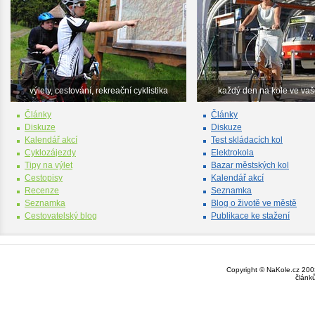
výlety, cestování, rekreační cyklistika
každý den na kole ve va
Články
Články
Diskuze
Diskuze
Kalendář akcí
Test skládacích kol
Cyklozájezdy
Elektrokola
Tipy na výlet
Bazar městských kol
Cestopisy
Kalendář akcí
Recenze
Seznamka
Seznamka
Blog o životě ve městě
Cestovatelský blog
Publikace ke stažení
Copyright © NaKole.cz 2003
článk