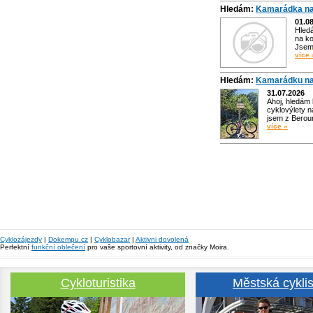
Hledám:
Kamarádka na
01.0
Hled
na ko
Jsem 
více 
Hledám:
Kamarádku na
31.07.2026
Ahoj, hledám
cyklovýlety n
jsem z Bero
více »
Cyklozájezdy
|
Dokempu.cz
|
Cyklobazar
|
Aktivni dovolená
Perfektní
funkční oblečení
pro vaše sportovní aktivity, od značky Moira.
Cykloturistika
Městská cyklis