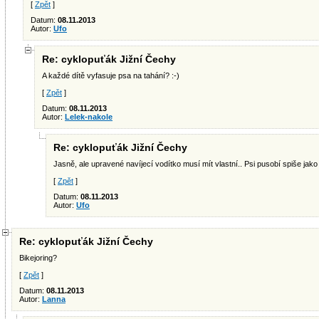
[
Zpět
]
Datum:
08.11.2013
Autor:
Ufo
Re: cyklopuťák Jižní Čechy
A každé dítě vyfasuje psa na tahání? :-)
[
Zpět
]
Datum:
08.11.2013
Autor:
Lelek-nakole
Re: cyklopuťák Jižní Čechy
Jasně, ale upravené navíjecí vodítko musí mít vlastní.. Psi pusobí spiše jak
[
Zpět
]
Datum:
08.11.2013
Autor:
Ufo
Re: cyklopuťák Jižní Čechy
Bikejoring?
[
Zpět
]
Datum:
08.11.2013
Autor:
Lanna