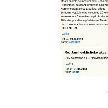
Město na kole se městem baví. Jeho city 
Prezentace, povídání, projížďka a pikni
Harmonogram akce: 1. května, středa
16 hodin- vyjíždíme na kolech do Žižkový
zůstaneme v Centralbaru a piknik si udě
18 hodin- povídání a představení Města 
Poté- povídání, tanec a volná zábava na 
BIOCENTRAL
[
Zpět
]
Datum:
19.04.2013
Autor:
Netopirat
Re: Jarní cyklistické akc
Díky za překlad z FB. Nebyl tam něja
[
Zpět
]
Datum:
21.04.2013
Autor:
cobic