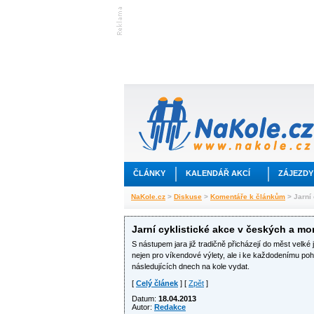
ČLÁNKY
KALENDÁŘ AKCÍ
ZÁJEZDY
NaKole.cz
>
Diskuse
>
Komentáře k článkům
> Jarní
Jarní cyklistické akce v českých a m
S nástupem jara již tradičně přicházejí do měst velké j
nejen pro víkendové výlety, ale i ke každodenímu poh
následujících dnech na kole vydat.
[
Celý článek
] [
Zpět
]
Datum:
18.04.2013
Autor:
Redakce