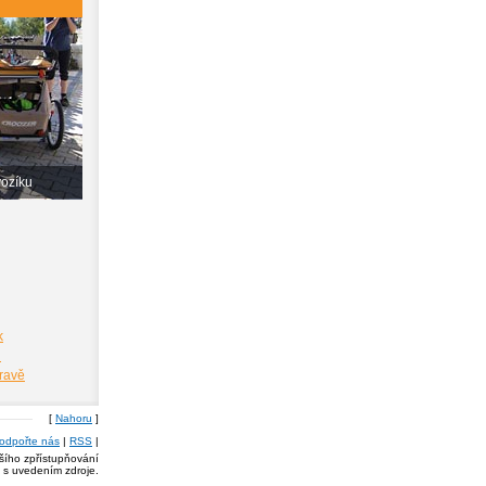
vozíku
k
i
pravě
[
Nahoru
]
odpořte nás
|
RSS
|
lšího zpřístupňování
a s uvedením zdroje.