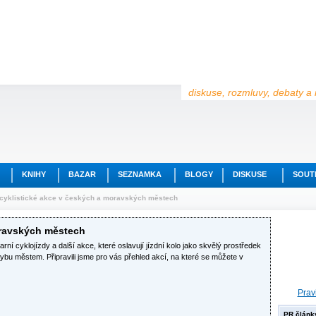
diskuse, rozmluvy, debaty a 
KNIHY
BAZAR
SEZNAMKA
BLOGY
DISKUSE
SOUT
 cyklistické akce v českých a moravských městech
oravských městech
arní cyklojízdy a další akce, které oslavují jízdní kolo jako skvělý prostředek
ybu městem. Připravili jsme pro vás přehled akcí, na které se můžete v
Prav
PR článk