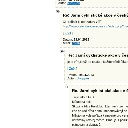
Autor:
chopper
Re: Jarní cyklistické akce v če
XII. ročník je opravdu v září
http://www.calendariumregina.cz/index.php?use
[
Zpět
]
Datum:
19.04.2013
Autor:
radka
Re: Jarní cyklistické akce v 
jo to vím,když se té akce každoročně účast
[
Zpět
]
Datum:
19.04.2013
Autor:
chopper
Re: Jarní cyklistické akce 
Tu je info z FcB:
Město na kole
Skupina lidí z Pardubic, kteří věří, že mě
kde se lidé před sebou neschovávají do 
Město na kole pořádá kampaně pro veřejn
udržitelný rozvoj města. Pracuje s polit
plánování a dopravě.