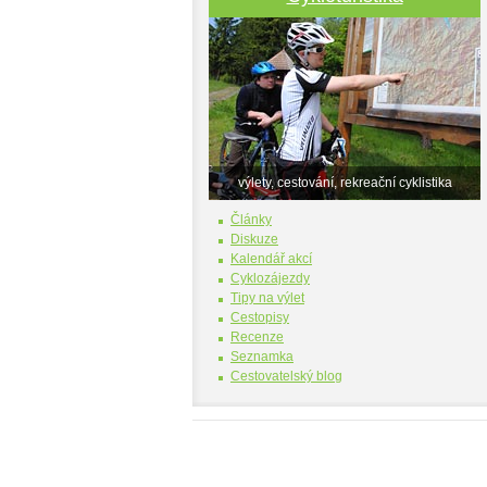
výlety, cestování, rekreační cyklistika
Články
Diskuze
Kalendář akcí
Cyklozájezdy
Tipy na výlet
Cestopisy
Recenze
Seznamka
Cestovatelský blog