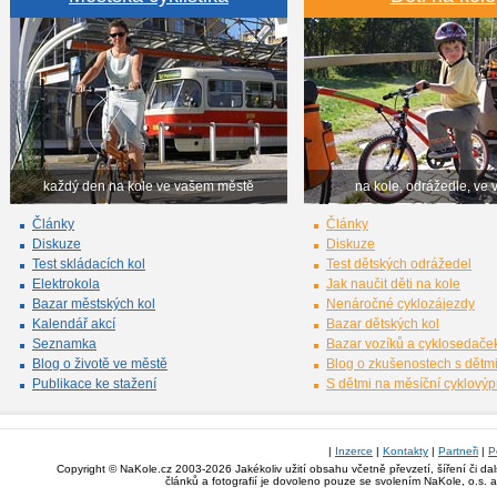
každý den na kole ve vašem městě
na kole, odrážedle, ve 
Články
Články
Diskuze
Diskuze
Test skládacích kol
Test dětských odrážedel
Elektrokola
Jak naučit děti na kole
Bazar městských kol
Nenáročné cyklozájezdy
Kalendář akcí
Bazar dětských kol
Seznamka
Bazar vozíků a cyklosedače
Blog o životě ve městě
Blog o zkušenostech s dětm
Publikace ke stažení
S dětmi na měsíční cyklový
|
Inzerce
|
Kontakty
|
Partneři
|
P
Copyright © NaKole.cz 2003-2026 Jakékoliv užití obsahu včetně převzetí, šíření či da
článků a fotografií je dovoleno pouze se svolením NaKole, o.s. 