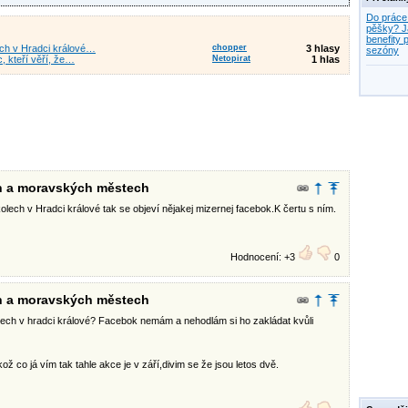
Do práce
pěšky? J
benefity p
ech v Hradci králové…
chopper
3 hlasy
sezóny
c, kteří věří, že…
Netopirat
1 hlas
ch a moravských městech
lech v Hradci králové tak se objeví nějakej mizernej facebok.K čertu s ním.
Hodnocení: +3
0
ch a moravských městech
lech v hradci králové? Facebok nemám a nehodlám si ho zakládat kvůli
ož co já vím tak tahle akce je v září,divim se že jsou letos dvě.