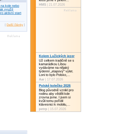
letos jsme v plném…
HMS
| 21.07.2026
 na kole nebo
ak využít
ro aktivní start
[
Další články
]
Kolem Lužických jezer
Už celkem tradičně se s
kamarádkou Líbou
vydáváme na nějaký
týdenní „etapový" výlet.
Loni to bylo Polsko,…
Aar
| 17.07.2026
Polské kolečko 2026
Blog původně vznikl pro
rodinu aby věděli kde
zrovna jsme. I jsem si
kvůli tomu pořídil
klávesnici k mobilu,…
petrp
| 15.07.2026