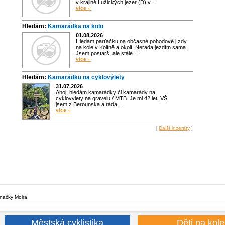
v krajině Lužických jezer (D) v…
více »
Hledám:
Kamarádka na kolo
01.08.2026
Hledám parťačku na občasné pohodové jízdy
na kole v Kolíně a okolí. Nerada jezdím sama.
Jsem postarší ale stále…
více »
Hledám:
Kamarádku na cyklovýlety
31.07.2026
Ahoj, hledám kamarádky či kamarády na
cyklovýlety na gravelu / MTB. Je mi 42 let, VŠ,
jsem z Berounska a ráda…
více »
[
Další inzeráty
]
značky Moira.
Městská cyklistika
Děti na kole