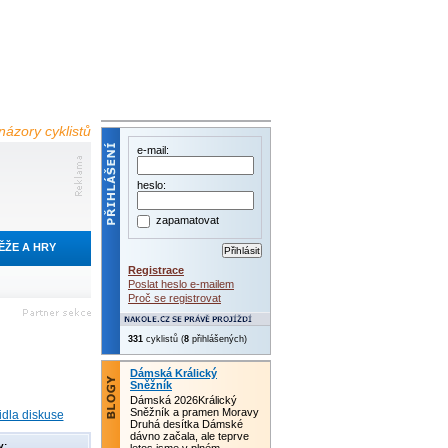
názory cyklistů
e-mail:
heslo:
zapamatovat
ĚŽE A HRY
Registrace
Poslat heslo e-mailem
Proč se registrovat
331
cyklistů (
8
přihlášených)
Dámská Králický
Sněžník
Dámská 2026Králický
Sněžník a pramen Moravy
idla diskuse
Druhá desítka Dámské
dávno začala, ale teprve
y: