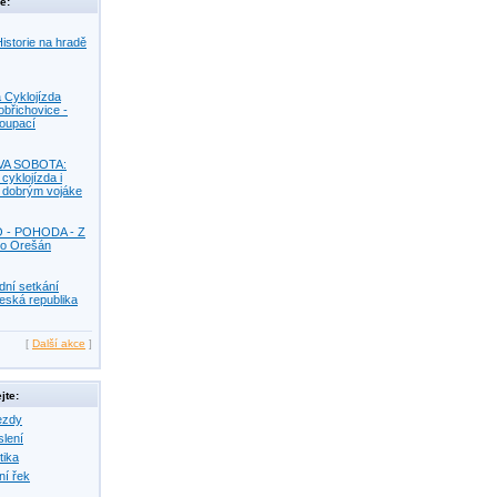
e:
istorie na hradě
 Cyklojízda
obřichovice -
Koupací
VA SOBOTA:
 cyklojízda i
s dobrým vojáke
O - POHODA - Z
o Orešán
dní setkání
eská republika
[
Další akce
]
jte:
ezdy
slení
tika
ní řek