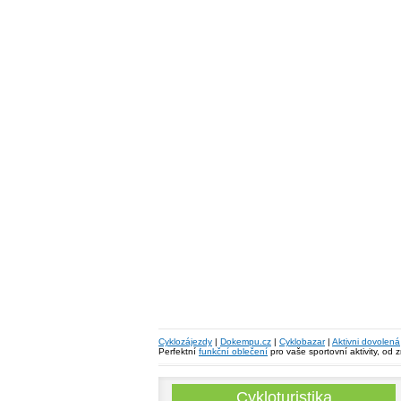
Cyklozájezdy
|
Dokempu.cz
|
Cyklobazar
|
Aktivni dovolená
Perfektní
funkční oblečení
pro vaše sportovní aktivity, od 
Cykloturistika