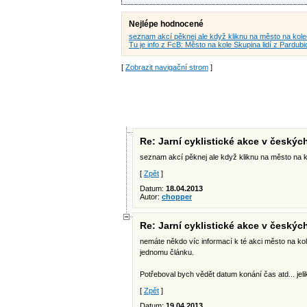
Nejlépe hodnocené
seznam akcí pěknej ale když kliknu na město na kol
Tu je info z FcB: Město na kole Skupina lidí z Pardubi
[
Zobrazit navigační strom
]
Re: Jarní cyklistické akce v český
seznam akcí pěknej ale když kliknu na město na ko
[
Zpět
]
Datum:
18.04.2013
Autor:
chopper
Re: Jarní cyklistické akce v český
nemáte někdo víc informací k té akci město na ko
jednomu článku.
Potřeboval bych vědět datum konání čas atd... jelik
[
Zpět
]
Datum:
19.04.2013