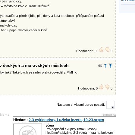
patří jeho city.
k = Město na kole v Hradci Králové
ch sadů na piknik (jídlo, pití, deky a kola s sebou)- při špatném počasí
láme taky!
na kole o.s.
baru, popř. filmový večer v kině
Hodnocení: +1
0
e v českých a moravských městech
ký link? Také bych se raději o akci dověděl z MMHK...
Hodnocení: 0
0
Nastavte si vlastní barvu pozadí:
Seznamka
Hledám:
2-3 cykloturisty, Lužická jezera, 19-23.srpen
včera
Pro doplnění skupiny (max.8 osob)
hledáme/nabízíme 2-3 volná místa na kolování