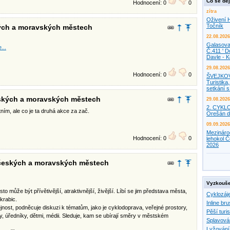
Co se děj
Hodnocení: 0
0
zítra
Oživení H
Točník
ských a moravských městech
22.08.2026
Galasova
...
Č.411 ' D
Davle - 
29.08.2026
Hodnocení: 0
0
ŠVEJKO
Turistika,
setkání 
českých a moravských městech
29.08.2026
2. CYKL
ním, ale co je ta druhá akce za zač.
Orešán d
09.09.2026
Mezináro
Hodnocení: 0
0
lehokol Č
2026
v českých a moravských městech
Vyzkouše
sto může být přívětivější, atraktivnější, živější. Líbí se jim představa města,
Cyklozáj
krabic.
Inline bru
ost, podněcuje diskuzi k tématům, jako je cyklodoprava, veřejné prostory,
Pěší turis
iky, úředníky, dětmi, médii. Sleduje, kam se ubírají směry v městském
Splavová
Lyžování