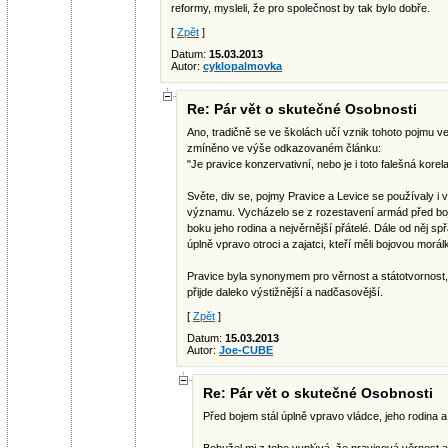
reformy, mysleli, že pro společnost by tak bylo dobře.
[
Zpět
]
Datum:
15.03.2013
Autor:
cyklopalmovka
Re: Pár vět o skutečné Osobnosti
Ano, tradičně se ve školách učí vznik tohoto pojmu ve
zmíněno ve výše odkazovaném článku:
"Je pravice konzervativní, nebo je i toto falešná korel
Světe, div se, pojmy Pravice a Levice se používaly i
významu. Vycházelo se z rozestavení armád před boje
boku jeho rodina a nejvěrnější přátelé. Dále od něj spř
úplně vpravo otroci a zajatci, kteří měli bojovou morá
Pravice byla synonymem pro věrnost a státotvornost,
přijde daleko výstižnější a nadčasovější.
[
Zpět
]
Datum:
15.03.2013
Autor:
Joe-CUBE
Re: Pár vět o skutečné Osobnosti
Před bojem stál úplně vpravo vládce, jeho rodina a p