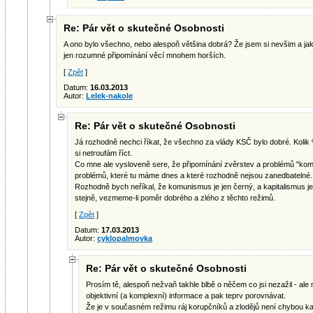
Re: Pár vět o skutečné Osobnosti
A ono bylo všechno, nebo alespoň většina dobrá? Že jsem si nevšim a ja
jen rozumné připomínání věcí mnohem horších.
[
Zpět
]
Datum:
16.03.2013
Autor:
Lelek-nakole
Re: Pár vět o skutečné Osobnosti
Já rozhodně nechci říkat, že všechno za vlády KSČ bylo dobré. Kolik 
si netroufám říct.
Co mne ale vysloveně sere, že připomínání zvěrstev a problémů "ko
problémů, které tu máme dnes a které rozhodně nejsou zanedbatelné.
Rozhodně bych neříkal, že komunismus je jen černý, a kapitalismus je
stejně, vezmeme-li poměr dobrého a zlého z těchto režimů.
[
Zpět
]
Datum:
17.03.2013
Autor:
cyklopalmovka
Re: Pár vět o skutečné Osobnosti
Prosím tě, alespoň nežvaň takhle blbě o něčem co jsi nezažil - ale m
objektivní (a komplexní) informace a pak teprv porovnávat.
Že je v současném režimu ráj korupčníků a zlodějů není chybou kap