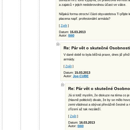
Bohužel mi z toho vyplývá, že pravicová věrnost a
a zajatců + jejich nedobrovolnou účast ve válce.
Nějaká forma otroctví části obyvatelstva Ti přijde 
placena např. profesionální armáda?
[
Zpět
]
Datum:
15.03.2013
Autor:
0iIi0
Re: Pár vět o skutečné Osobnost
V dané době to byla běžná praxe, dnes již pře
armády.
[
Zpět
]
Datum:
15.03.2013
Autor:
Joe-CUBE
Re: Pár vět o skutečné Osobno
Já si totiž myslím, že diskuze na téma co je 
(hlavně politické) divalo, že by se mělo hov
zemi vládnout a obývat převážně čestné a 
zřízení až tak nezáleží.
[
Zpět
]
Datum:
16.03.2013
Autor:
0iIi0