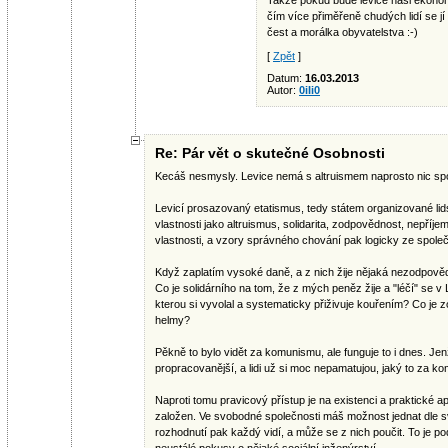
Takže pokud bude levice naši ekono
čím více přiměřeně chudých lidí se jí
čest a morálka obyvatelstva :-)
[
Zpět
]
Datum:
16.03.2013
Autor:
0iIi0
Re: Pár vět o skutečné Osobnosti
Kecáš nesmysly. Levice nemá s altruismem naprosto nic sp
Levicí prosazovaný etatismus, tedy státem organizované lid
vlastnosti jako altruismus, solidarita, zodpovědnost, nepří
vlastnosti, a vzory správného chování pak logicky ze společ
Když zaplatím vysoké daně, a z nich žije nějaká nezodpovědn
Co je solidárního na tom, že z mých peněz žije a "léčí" se 
kterou si vyvolal a systematicky přiživuje kouřením? Co j
helmy?
Pěkně to bylo vidět za komunismu, ale funguje to i dnes. Je
propracovanější, a lidi už si moc nepamatujou, jaký to za k
Naproti tomu pravicový přístup je na existenci a praktické ap
založen. Ve svobodné společnosti máš možnost jednat dle 
rozhodnutí pak každý vidí, a může se z nich poučit. To je p