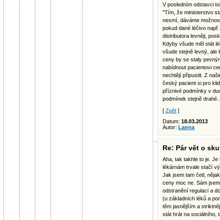
V posledním odstavci t
"Tím, že ministerstvo st
nesmí, dáváme možnost
pokud dané léčivo např.
distributora levněji, pos
Kdyby všude měl stát lé
všude stejně levný, ale
ceny by se staly pevný
nabídnout pacientovi cen
nechtějí připustit. Z na
český pacient si pro kl
příznivé podmínky v duch
podmínek stejně drahé
[
Zpět
]
Datum:
18.03.2013
Autor:
Lanna
Re: Pár vět o sk
Aha, tak takhle to je. J
lékárnám trvale stačí v
Jak jsem tam četl, nějak
ceny moc ne. Sám jsem 
odstranění regulací a d
(u základních léků a p
těm jasnějším a striktně
stát hrát na sociálního, ta