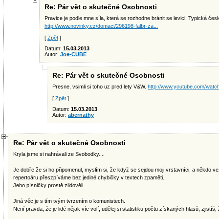
Re: Pár vět o skutečné Osobnosti
Pravice je podle mne síla, která se rozhodne bránit se levici. Typická česká
http://www.novinky.cz/domaci/296198-falbr-za...
[
Zpět
]
Datum:
15.03.2013
Autor:
Joe-CUBE
Re: Pár vět o skutečné Osobnosti
Presne, vsimli si toho uz pred lety V&W.
http://www.youtube.com/wa
[
Zpět
]
Datum:
15.03.2013
Autor:
abernathy
Re: Pár vět o skutečné Osobnosti
Kryla jsme si nahrávali ze Svobodky....
Je dobře že si ho připomenul, myslím si, že když se sejdou moji vrstavníci, a někdo v
repertoáru přeszpíváme bez jediné chybičky v textech zpaměti.
Jeho písničky prostě zlidověli.
Jiná věc je s tím tvým tvrzením o komunistech.
Není pravda, že je lidé nějak víc volí, udělej si statistiku počtu získaných hlasů, zjistí