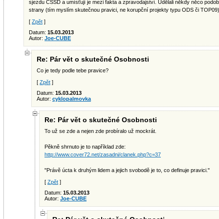
sjezdu ČSSD a umísťují je mezi fakta a zpravodajství. Udělali někdy něco pod
strany (tím myslím skutečnou pravici, ne korupční projekty typu ODS či TOP09
[
Zpět
]
Datum:
15.03.2013
Autor:
Joe-CUBE
Re: Pár vět o skutečné Osobnosti
Co je tedy podle tebe pravice?
[
Zpět
]
Datum:
15.03.2013
Autor:
cyklopalmovka
Re: Pár vět o skutečné Osobnosti
To už se zde a nejen zde probíralo už mockrát.
Pěkně shrnuto je to například zde:
http://www.cover72.net/zasadni/clanek.php?c=37
"Právě úcta k druhým lidem a jejich svobodě je to, co definuje pravici."
[
Zpět
]
Datum:
15.03.2013
Autor:
Joe-CUBE