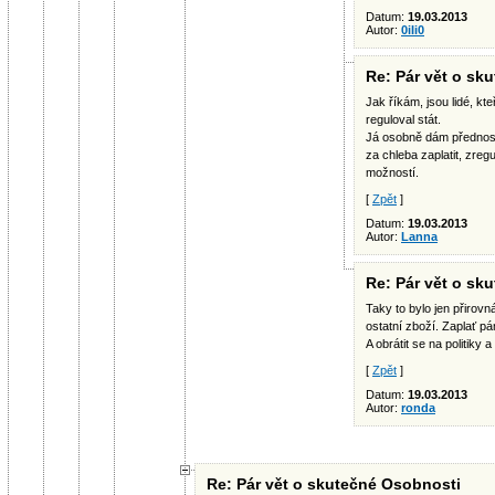
Datum:
19.03.2013
Autor:
0iIi0
Re: Pár vět o sk
Jak říkám, jsou lidé, kt
reguloval stát.
Já osobně dám přednost
za chleba zaplatit, zreg
možností.
[
Zpět
]
Datum:
19.03.2013
Autor:
Lanna
Re: Pár vět o sk
Taky to bylo jen přirovn
ostatní zboží. Zaplať p
A obrátit se na politiky a
[
Zpět
]
Datum:
19.03.2013
Autor:
ronda
Re: Pár vět o skutečné Osobnosti