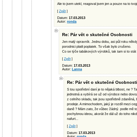
Ale to jsem utekl, reagoval jsem jen a pouze na to tv
[
Zpět
]
Datum:
17.03.2013
Autor:
ronda
Re: Pár vět o skutečné Osobnosti
Jen malý opravník. Jednu dobu, asi půl roku někd
porodnici platil poplatek. To však bylo zrušeno.
Co se týče tabákových výrobků, tak tam si to stát 
[
Zpět
]
Datum:
17.03.2013
Autor:
Lanna
Re: Pár vět o skutečné Osobnost
S tou spotřební daní je to nějaká blbost, ne ? Ta
jednotná a vybírá se už od výrobce nebo dovoz
z celního skladu, tak jsou spotřebně zdaněná, 
prodeje. A mimochodem, jaký je rozdíl mezi ce
daně ? Mám zato, že vůbec žádný. podle mě t
pochybnou ideou, akorát že dál už do toho nikd
nafurt...
[
Zpět
]
Datum:
17.03.2013
Autor:
ronda