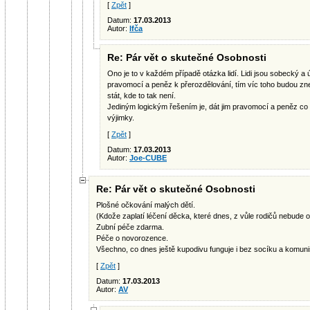
[
Zpět
]
Datum:
17.03.2013
Autor:
Ifča
Re: Pár vět o skutečné Osobnosti
Ono je to v každém případě otázka lidí. Lidi jsou sobecký a úp
pravomocí a peněz k přerozdělování, tím víc toho budou zne
stát, kde to tak není.
Jediným logickým řešením je, dát jim pravomocí a peněz co 
výjimky.
[
Zpět
]
Datum:
17.03.2013
Autor:
Joe-CUBE
Re: Pár vět o skutečné Osobnosti
Plošné očkování malých dětí.
(Kdože zaplatí léčení děcka, které dnes, z vůle rodičů nebude
Zubní péče zdarma.
Péče o novorozence.
Všechno, co dnes ještě kupodivu funguje i bez socíku a komun
[
Zpět
]
Datum:
17.03.2013
Autor:
AV