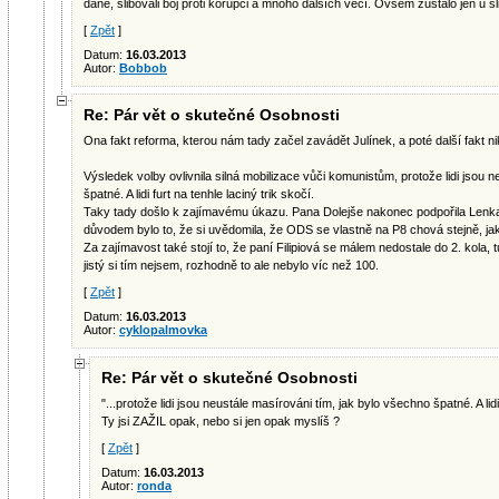
daně, slibovali boj proti korupci a mnoho dalších věcí. Ovšem zůstalo jen u sl
[
Zpět
]
Datum:
16.03.2013
Autor:
Bobbob
Re: Pár vět o skutečné Osobnosti
Ona fakt reforma, kterou nám tady začel zavádět Julínek, a poté další fakt ni
Výsledek volby ovlivnila silná mobilizace vůči komunistům, protože lidi jsou 
špatné. A lidi furt na tenhle laciný trik skočí.
Taky tady došlo k zajímavému úkazu. Pana Dolejše nakonec podpořila Lenka
důvodem bylo to, že si uvědomila, že ODS se vlastně na P8 chová stejně, 
Za zajímavost také stojí to, že paní Filipiová se málem nedostale do 2. kola, 
jistý si tím nejsem, rozhodně to ale nebylo víc než 100.
[
Zpět
]
Datum:
16.03.2013
Autor:
cyklopalmovka
Re: Pár vět o skutečné Osobnosti
"...protože lidi jsou neustále masírováni tím, jak bylo všechno špatné. A lidi 
Ty jsi ZAŽIL opak, nebo si jen opak myslíš ?
[
Zpět
]
Datum:
16.03.2013
Autor:
ronda