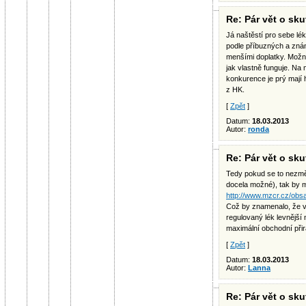
Re: Pár vět o sk
Já naštěstí pro sebe lé
podle příbuzných a znám
menšími doplatky. Možná
jak vlastně funguje. Na
konkurence je prý mají 
z HK.
[
Zpět
]
Datum:
18.03.2013
Autor:
ronda
Re: Pár vět o sk
Tedy pokud se to nezmě
docela možné), tak by mě
http://www.mzcr.cz/obsah
Což by znamenalo, že v
regulovaný lék levnější 
maximální obchodní při
[
Zpět
]
Datum:
18.03.2013
Autor:
Lanna
Re: Pár vět o sk