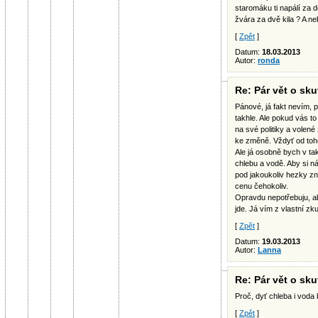
staromáku ti napálí za d
žvára za dvě kila ? A 
[
Zpět
]
Datum:
18.03.2013
Autor:
ronda
Re: Pár vět o sk
Pánové, já fakt nevím, 
takhle. Ale pokud vás to
na své politiky a volené
ke změně. Vždyť od toh
Ale já osobně bych v t
chlebu a vodě. Aby si 
pod jakoukoliv hezky zn
cenu čehokoliv.
Opravdu nepotřebuju, a
jde. Já vím z vlastní zku
[
Zpět
]
Datum:
19.03.2013
Autor:
Lanna
Re: Pár vět o sk
Proč, dyť chleba i voda
[
Zpět
]