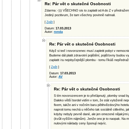
Re: Pár vět o skutečné Osobnosti
Zdarma :-))) VŠECHNO sis to zaplatil od A do Z v předraže
Jediný pozitivum, že tam všechny povinně nahnali.
[
Zpět
]
Datum:
17.03.2013
Autor:
ronda
Re: Pár vět o skutečné Osobnosti
Když si teď i novorozenec musí zapletit pobyt v nemocni
Budeme dál platit zdravotní pojištění, pojišťovny budou v
zaplatit i tu nejobyčejnější plombu - tomu říkáš nepředra
[
Zpět
]
Datum:
17.03.2013
Autor:
AV
Re: Pár vět o skutečné Osobnosti
S tím novorozencem je to přeťápnutý, plomby snad byl
Daleko větší bordel vidím v tom, že stát vyloženě n
fixem, takže ani v nočním baru pětihvězdovýho hotelu 
naproti tomu nechá u něčeho tak sociálně citlivého, jak
kdyby nebyly pevně dané, ale jen omezené nějakými 
(kvůli vyšším nájmům). Jenže ono je to naopak. Na ma
nulovými náklady ceny šponují nejvíc.