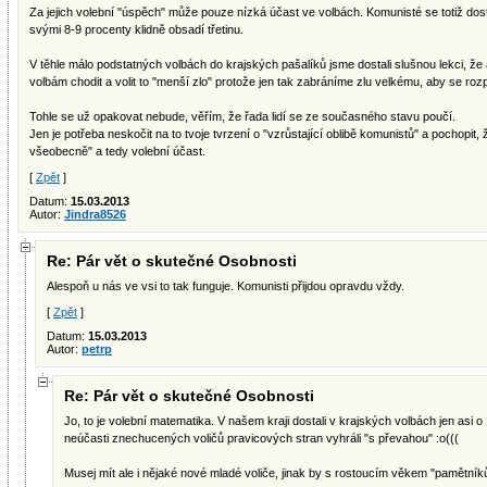
Za jejich volební "úspěch" může pouze nízká účast ve volbách. Komunisté se totiž dosta
svými 8-9 procenty klidně obsadí třetinu.
V těhle málo podstatných volbách do krajských pašalíků jsme dostali slušnou lekci, že
volbám chodit a volit to "menší zlo" protože jen tak zabráníme zlu velkému, aby se rozpr
Tohle se už opakovat nebude, věřím, že řada lidí se ze současného stavu poučí.
Jen je potřeba neskočit na to tvoje tvrzení o "vzrůstající oblibě komunistů" a pochopit, 
všeobecně" a tedy volební účast.
[
Zpět
]
Datum:
15.03.2013
Autor:
Jindra8526
Re: Pár vět o skutečné Osobnosti
Alespoň u nás ve vsi to tak funguje. Komunisti přijdou opravdu vždy.
[
Zpět
]
Datum:
15.03.2013
Autor:
petrp
Re: Pár vět o skutečné Osobnosti
Jo, to je volební matematika. V našem kraji dostali v krajských volbách jen asi o 
neúčasti znechucených voličů pravicových stran vyhráli "s převahou" :o(((
Musej mít ale i nějaké nové mladé voliče, jinak by s rostoucím věkem "pamětníků