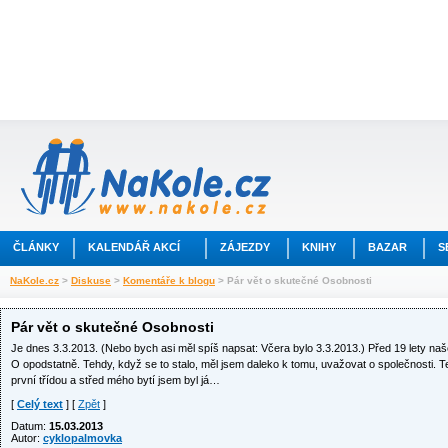
ČLÁNKY
KALENDÁŘ AKCÍ
ZÁJEZDY
KNIHY
BAZAR
S
NaKole.cz
>
Diskuse
>
Komentáře k blogu
> Pár vět o skutečné Osobnosti
Pár vět o skutečné Osobnosti
Je dnes 3.3.2013. (Nebo bych asi měl spíš napsat: Včera bylo 3.3.2013.) Před 19 lety naš
O opodstatně. Tehdy, když se to stalo, měl jsem daleko k tomu, uvažovat o společnosti. 
první třídou a střed mého bytí jsem byl já…
[
Celý text
] [
Zpět
]
Datum:
15.03.2013
Autor:
cyklopalmovka