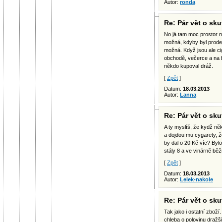
Autor:
ronda
Re: Pár vět o sk
No já tam moc prostor n
možná, kdyby byl prodej
možná. Když jsou ale cig
obchodě, večerce a na b
někdo kupoval dráž.
[
Zpět
]
Datum:
18.03.2013
Autor:
Lanna
Re: Pár vět o sk
A ty myslíš, že kydž ně
a dojdou mu cygarety, ž
by dal o 20 Kč víc? Bylo
stály 8 a ve vinárně běž
[
Zpět
]
Datum:
18.03.2013
Autor:
Lelek-nakole
Re: Pár vět o sk
Tak jako i ostatní zbož
chleba o polovinu dražš