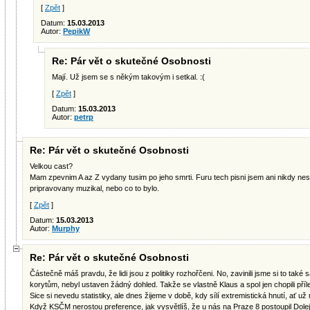
[
Zpět
]
Datum:
15.03.2013
Autor:
PepikW
Re: Pár vět o skutečné Osobnosti
Mají. Už jsem se s někým takovým i setkal. :(
[
Zpět
]
Datum:
15.03.2013
Autor:
petrp
Re: Pár vět o skutečné Osobnosti
Velkou cast?
Mam zpevnim A az Z vydany tusim po jeho smrti. Furu tech pisni jsem ani nikdy nesly
pripravovany muzikal, nebo co to bylo.
[
Zpět
]
Datum:
15.03.2013
Autor:
Murphy
Re: Pár vět o skutečné Osobnosti
Částečně máš pravdu, že lidi jsou z politiky rozhořčeni. No, zavinili jsme si to také 
korytům, nebyl ustaven žádný dohled. Takže se vlastně Klaus a spol jen chopili přílež
Sice si nevedu statistiky, ale dnes žijeme v době, kdy sílí extremistická hnutí, ať u
Když KSČM nerostou preference, jak vysvětlíš, že u nás na Praze 8 postoupil Dolej