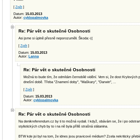
[
Zpět
]
Datum:
15.03.2013
Autor:
cyklopalmovka
Re: Pár vět o skutečné Osobnosti
Asi jsme si úplně přesně neporozuměli. Škoda:-((
[
Zpět
]
Datum:
15.03.2013
Autor:
Lanna
Re: Pár vět o skutečné Osobnosti
Možná to bude tím, že odmítám černobílé vidění. Vem si, že dost Krylových p
dnešní době. Třeba "Znamení doby", "Maškary", "Darwin", ...
[
Zpět
]
Datum:
15.03.2013
Autor:
cyklopalmovka
Re: Pár vět o skutečné Osobnosti
Na denikreferendum.cz by ti to možná vydali. I když, obávám se, že i po odstra
stylistických chyb by to i na ně byla příliš strašná slátanina.
BTW kde jsi byl na tom, že idnes jsou pravicové médium? Zcela nekriticky přebí