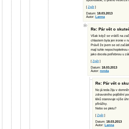
spotřebitele, či jiného veskrze
[
Zpět
]
Datum:
18.03.2013
Autor:
Lanna
Re: Pár vět o skut
Však když se vrátíš na začá
chlastem byla jen ironie v
Právě že jsem se od začátk
mají tuhle nepochopitelnou 
jako docela potřebnou u zá
[
Zpět
]
Datum:
18.03.2013
Autor:
ronda
Re: Pár vět o sk
No já teda žiju v domně
zdravotního pojištění p
léků stanovuje výše úh
přirážky.
Nebo se pletu?
[
Zpět
]
Datum:
18.03.2013
Autor:
Lanna