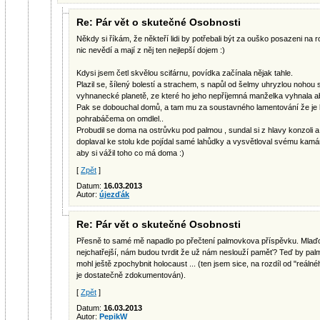
Re: Pár vět o skutečné Osobnosti
Někdy si říkám, že někteří lidi by potřebali být za ouško posazeni n
nic nevědí a mají z něj ten nejlepší dojem :)
Kdysi jsem četl skvělou scifárnu, povídka začínala nějak tahle.
Plazil se, šílený bolestí a strachem, s napůl od šelmy uhryzlou noho
vyhnanecké planetě, ze které ho jeho nepříjemná manželka vyhnala aby
Pak se dobouchal domů, a tam mu za soustavného lamentování že je 
pohrabáčema on omdlel..
Probudil se doma na ostrůvku pod palmou , sundal si z hlavy konzoli
doplaval ke stolu kde pojídal samé lahůdky a vysvětloval svému kamár
aby si vážil toho co má doma :)
[
Zpět
]
Datum:
16.03.2013
Autor:
újezďák
Re: Pár vět o skutečné Osobnosti
Přesně to samé mě napadlo po přečtení palmovkova příspěvku. Mlaďoši,
nejchatřejší, nám budou tvrdit že už nám neslouží paměť? Teď by pal
mohl ještě zpochybnit holocaust ... (ten jsem sice, na rozdíl od "reáln
je dostatečně zdokumentován).
[
Zpět
]
Datum:
16.03.2013
Autor:
PepikW