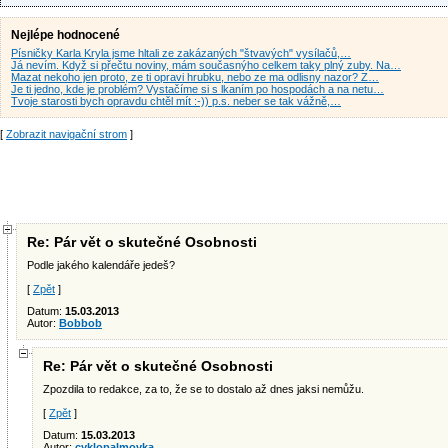
Nejlépe hodnocené
Písničky Karla Kryla jsme hltali ze zakázaných "štvavých" vysílačů,…
Já nevím. Když si přečtu noviny, mám současnýho celkem taky plný zuby. Na…
Mazat nekoho jen proto, ze ti opravi hrubku, nebo ze ma odlisny nazor? Z…
Je ti jedno, kde je problém? Vystačíme si s lkaním po hospodách a na netu…
Tvoje starosti bych opravdu chtěl mít :-)) p.s. neber se tak vážně,…
[
Zobrazit navigační strom
]
Re: Pár vět o skutečné Osobnosti
Podle jakého kalendáře jedeš?
[
Zpět
]
Datum:
15.03.2013
Autor:
Bobbob
Re: Pár vět o skutečné Osobnosti
Zpozdila to redakce, za to, že se to dostalo až dnes jaksi nemůžu.
[
Zpět
]
Datum:
15.03.2013
Autor:
cyklopalmovka