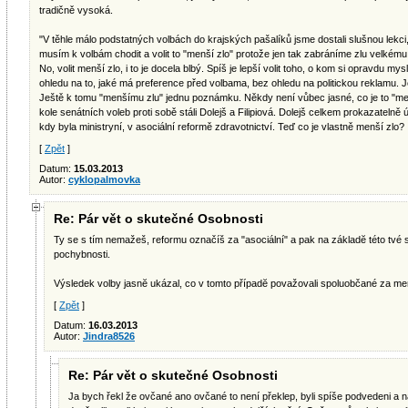
tradičně vysoká.
"V těhle málo podstatných volbách do krajských pašalíků jsme dostali slušnou lekci
musím k volbám chodit a volit to "menší zlo" protože jen tak zabráníme zlu velkému, 
No, volit menší zlo, i to je docela blbý. Spíš je lepší volit toho, o kom si opravdu my
ohledu na to, jaké má preference před volbama, bez ohledu na politickou reklamu. Jed
Ještě k tomu "menšímu zlu" jednu poznámku. Někdy není vůbec jasné, co je to "men
kole senátních voleb proti sobě stáli Dolejš a Filipiová. Dolejš celkem prokazatelně 
kdy byla ministryní, v asociální reformě zdravotnictví. Teď co je vlastně menší zlo?
[
Zpět
]
Datum:
15.03.2013
Autor:
cyklopalmovka
Re: Pár vět o skutečné Osobnosti
Ty se s tím nemažeš, reformu označíš za "asociální" a pak na základĕ této tvé s
pochybnosti.
Výsledek volby jasnĕ ukázal, co v tomto případĕ považovali spoluobčané za men
[
Zpět
]
Datum:
16.03.2013
Autor:
Jindra8526
Re: Pár vět o skutečné Osobnosti
Ja bych řekl že ovčané ano ovčané to není překlep, byli spíše podvedeni a nal