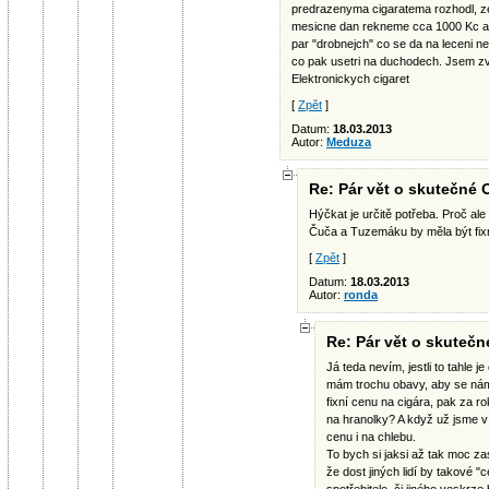
predrazenyma cigaratema rozhodl, ze 
mesicne dan rekneme cca 1000 Kc a 
par "drobnejch" co se da na leceni ne
co pak usetri na duchodech. Jsem zv
Elektronickych cigaret
[
Zpět
]
Datum:
18.03.2013
Autor:
Meduza
Re: Pár vět o skutečné
Hýčkat je určitě potřeba. Proč ale
Čuča a Tuzemáku by měla být fixn
[
Zpět
]
Datum:
18.03.2013
Autor:
ronda
Re: Pár vět o skuteč
Já teda nevím, jestli to tahle
mám trochu obavy, aby se nám
fixní cenu na cigára, pak za r
na hranolky? A když už jsme v
cenu i na chlebu.
To bych si jaksi až tak moc za
že dost jiných lidí by takové 