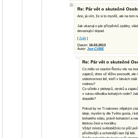
Re: Pár vět o skutečné Osob
Ano, já vím, že si to myslíš, ale na tom n
Jak ukazuji o pár přízpěvků zpátky, vlá
devastující dopad.
[
Zpět
]
Datum:
16.03.2013
Autor:
Joe-CUBE
Re: Pár vět o skutečné Os
Co mělo ve starém Řecku vliv na morá
zajatců, dnes už těžko posoudit, ale
státotvornost lidí, kteří v bitvách stá
rodinou?
Co učinilo z plebejců, otroků a zajatc
v rukou několika bohatých rodin? Ja
dopadlo?
Pokud by se Ti nakonec nějakým zázr
ideje, myslím ty dle Tvého gusta, i 
bohatého státu, právě bohatství a nad
lidskou čest a morálku.
Vždyť místní světoběžníci to píší poř
přívětivější a ochotnější tam žijí lidé.