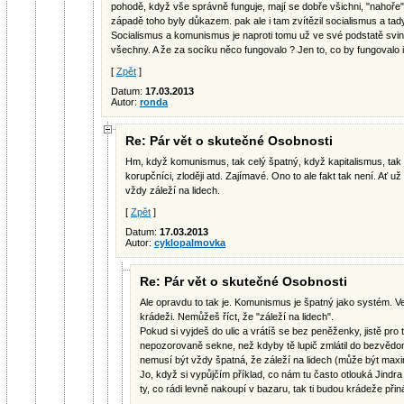
pohodě, když vše správně funguje, mají se dobře všichni, "nahoře
západě toho byly důkazem. pak ale i tam zvítězil socialismus a tady
Socialismus a komunismus je naproti tomu už ve své podstatě svi
všechny. A že za socíku něco fungovalo ? Jen to, co by fungovalo i
[
Zpět
]
Datum:
17.03.2013
Autor:
ronda
Re: Pár vět o skutečné Osobnosti
Hm, když komunismus, tak celý špatný, když kapitalismus, tak j
korupčníci, zloději atd. Zajímavé. Ono to ale fakt tak není. Ať už
vždy záleží na lidech.
[
Zpět
]
Datum:
17.03.2013
Autor:
cyklopalmovka
Re: Pár vět o skutečné Osobnosti
Ale opravdu to tak je. Komunismus je špatný jako systém. Ve
krádeži. Nemůžeš říct, že "záleží na lidech".
Pokud si vyjdeš do ulic a vrátíš se bez peněženky, jistě pro t
nepozorovaně sekne, než kdyby tě lupič zmlátil do bezvědo
nemusí být vždy špatná, že záleží na lidech (může být maxi
Jo, když si vypůjčím příklad, co nám tu často otlouká Jindra
ty, co rádi levně nakoupí v bazaru, tak ti budou krádeže přináš