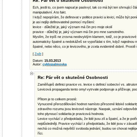
Re: Pár vět o skutečné Osobnosti
Ech, jestli to, co jsem napsal je paskvyl, tak co má být ten shrnující č
manipulativní. A to fakt.
I když nepopírám, že definovat v politice pravici a levici, může být poně
je asi nejlíp definovatelné pomocí myšlení:
levice - důležité je, jaký význam má čin pro moje okolí
pravice - důležitý je, jaký význam má čin pro mne samotného.
Myslím, že trpíš ne zrovna neobvyklým klamem, totiž, co je pravicové j
automaticky špatné a nedokážeš se vypořádat s tím, když najednou n
špatné, nebo něco, co je levicového, je zcela evidentně dobré. Prostě 
[
Zpět
]
Datum:
15.03.2013
Autor:
cyklopalmovka
Re: Pár vět o skutečné Osobnosti
Zaměňuješ definici pravice vs. levice s definicí sobectví vs. altruis
Levicová propaganda tento omyl vytrvale podporuje a přiživuje, pod
Přitom je to celkem prosté:
Vynucené přerozdělování hodnot namísto přirozené lidské solidarit
zdravého rozumu jsou levicové nástroje. Naopak, uznání odpovědno
toho plynoucí solidarita je pravicová hodnota.
Levice vychází z předpokladu, že lidé jsou zlí a špatní, a že je potř
nejdůsledněji. Pravice vychází z předpokladu, že lidé jsou v zásad
nechá co možná největší svoboda jednání, budou se chovat nejlépe
říci.