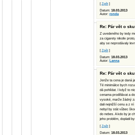
[
Zpět
]
Datum:
18.03.2013
Autor:
ronda
Re: Pár vět o sk
Z uvedeného by tedy měl
za cigarety nikoliv prot
aby se neprodávaly levn
[
Zpět
]
Datum:
18.03.2013
Autor:
Lanna
Re: Pár vět o sk
Jenže ta cena je daná ja
Té minimálce bych rozumn
dá pohlídat. I když to n
cenama prodělávat a do
vysoké, marže žádný zá
dali nejnižší cenu a z n
nebyl by stát vůbec ško
do nebes. A kdo by je ch
jeho problém, doplatil b
[
Zpět
]
Datum:
18.03.2013