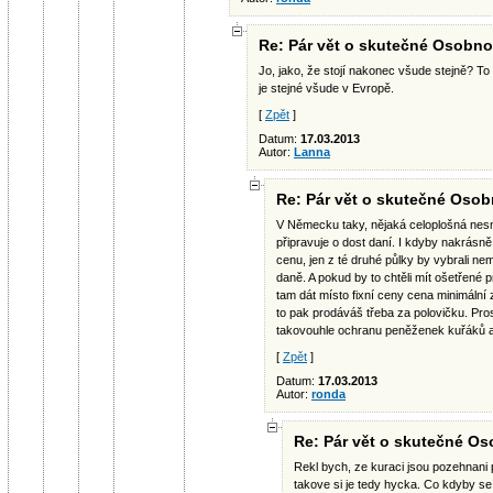
Re: Pár vět o skutečné Osobno
Jo, jako, že stojí nakonec všude stejně? To 
je stejné všude v Evropě.
[
Zpět
]
Datum:
17.03.2013
Autor:
Lanna
Re: Pár vět o skutečné Osob
V Německu taky, nějaká celoplošná nesm
připravuje o dost daní. I kdyby nakrásně u
cenu, jen z té druhé půlky by vybrali n
daně. A pokud by to chtěli mít ošetřené
tam dát místo fixní ceny cena minimální z
to pak prodáváš třeba za polovičku. Prost
takovouhle ochranu peněženek kuřáků a pa
[
Zpět
]
Datum:
17.03.2013
Autor:
ronda
Re: Pár vět o skutečné Os
Rekl bych, ze kuraci jsou pozehnani 
takove si je tedy hycka. Co kdyby se