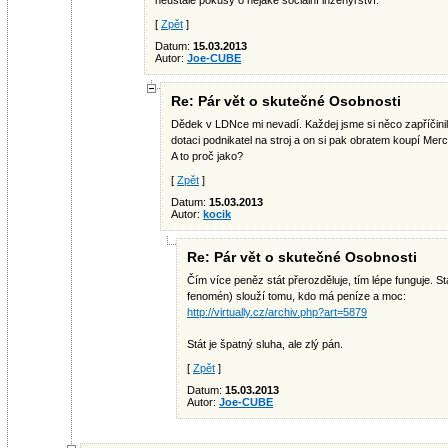
neustálé pokusy o nějaké sociální inženýrství.
[
Zpět
]
Datum:
15.03.2013
Autor:
Joe-CUBE
Re: Pár vět o skutečné Osobnosti
Dědek v LDNce mi nevadí. Každej jsme si něco zapříčinil
dotaci podnikatel na stroj a on si pak obratem koupí Mer
A to proč jako?
[
Zpět
]
Datum:
15.03.2013
Autor:
kocik
Re: Pár vět o skutečné Osobnosti
Čím více peněz stát přerozděluje, tím lépe funguje. S
fenomén) slouží tomu, kdo má peníze a moc:
http://virtually.cz/archiv.php?art=5879
Stát je špatný sluha, ale zlý pán.
[
Zpět
]
Datum:
15.03.2013
Autor:
Joe-CUBE