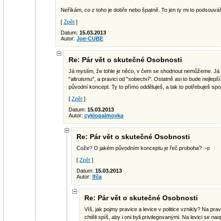
Neříkám, co z toho je dobře nebo špatně. To jen ty mi to podsouvá
[
Zpět
]
Datum:
15.03.2013
Autor:
Joe-CUBE
Re: Pár vět o skutečné Osobnosti
Já myslím, že tohle je něco, v čem se shodnout nemůžeme. Já b
"altruismu", a pravici od "sobectví". Ostatně asi to bude nejlepš
původní koncept. Ty to přímo odděluješ, a tak to potřebuješ spoj
[
Zpět
]
Datum:
15.03.2013
Autor:
cyklopalmovka
Re: Pár vět o skutečné Osobnosti
Cože? O jakém původním konceptu je řeč proboha? :-o
[
Zpět
]
Datum:
15.03.2013
Autor:
Ifča
Re: Pár vět o skutečné Osobnosti
Víš, jak pojmy pravice a levice v politice vznikly? Na pravi
chtěli spíš, aby i oni byli privilegovanými. Na levici se naop