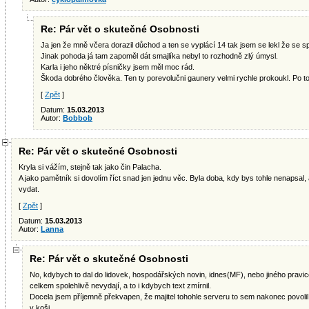
Re: Pár vět o skutečné Osobnosti
Ja jen že mně včera dorazil důchod a ten se vyplácí 14 tak jsem se lekl že se sple
Jinak pohoda já tam zapoměl dát smajlíka nebyl to rozhodně zlý úmysl.
Karla i jeho něktré písničky jsem měl moc rád.
Škoda dobrého člověka. Ten ty porevolučni gaunery velmi rychle prokoukl. Po t
[
Zpět
]
Datum:
15.03.2013
Autor:
Bobbob
Re: Pár vět o skutečné Osobnosti
Kryla si vážím, stejně tak jako čin Palacha.
A jako pamětník si dovolím říct snad jen jednu věc. Byla doba, kdy bys tohle nenapsal,
vydat.
[
Zpět
]
Datum:
15.03.2013
Autor:
Lanna
Re: Pár vět o skutečné Osobnosti
No, kdybych to dal do lidovek, hospodářských novin, idnes(MF), nebo jiného pravic
celkem spolehlivě nevydají, a to i kdybych text zmírnil.
Docela jsem příjemně překvapen, že majitel tohohle serveru to sem nakonec povolil.
v koši.