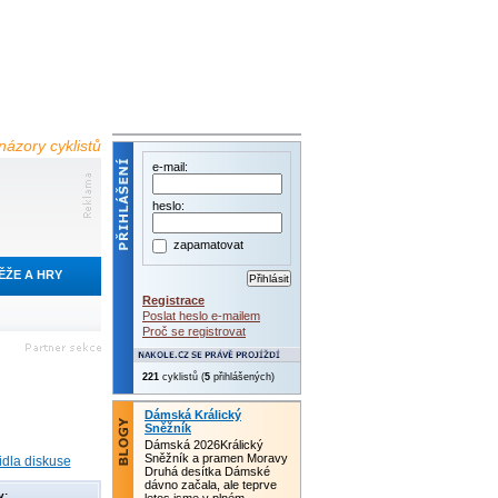
názory cyklistů
e-mail:
heslo:
zapamatovat
ĚŽE A HRY
Registrace
Poslat heslo e-mailem
Proč se registrovat
221
cyklistů (
5
přihlášených)
Dámská Králický
Sněžník
Dámská 2026Králický
Sněžník a pramen Moravy
idla diskuse
Druhá desítka Dámské
dávno začala, ale teprve
y: