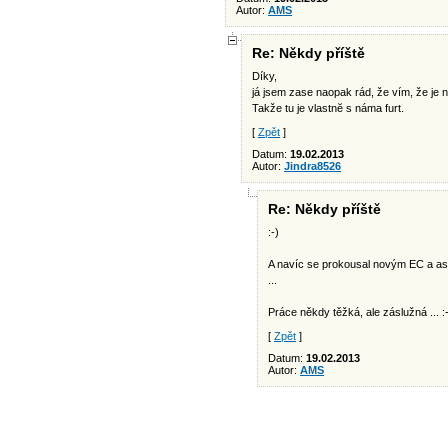
Autor:
AMS
Re: Někdy příště
Díky,
já jsem zase naopak rád, že vím, že je 
Takže tu je vlastnĕ s náma furt.
[
Zpět
]
Datum:
19.02.2013
Autor:
Jindra8526
Re: Někdy příště
:-)
A navíc se prokousal novým EC a asi 
...
Práce někdy těžká, ale záslužná ... :
[
Zpět
]
Datum:
19.02.2013
Autor:
AMS