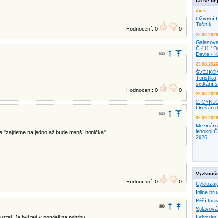
Co se děj
dnes
Oživení H
Točník
Hodnocení: 0
0
22.08.2026
Galasova
Č.411 ' D
Davle - 
29.08.2026
ŠVEJKO
Turistika,
setkání 
Hodnocení: 0
0
29.08.2026
2. CYKL
Orešán d
09.09.2026
Mezináro
lehokol Č
, že "zajdeme na jedno až bude menší honička"
2026
Vyzkouše
Hodnocení: 0
0
Cyklozáj
Inline bru
Pěší turis
Splavová
ustal. Ja byl ted v pondeli na pohrbu.
Lyžování