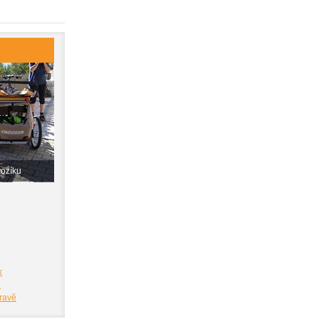
vozíku
k
i
pravě