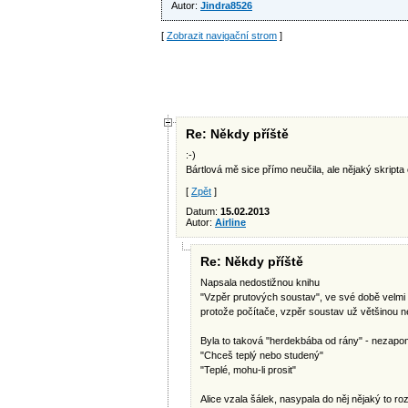
Autor:
Jindra8526
[
Zobrazit navigační strom
]
Re: Někdy příště
:-)
Bártlová mě sice přímo neučila, ale nějaký skripta
[
Zpět
]
Datum:
15.02.2013
Autor:
Airline
Re: Někdy příště
Napsala nedostižnou knihu
"Vzpěr prutových soustav", ve své době velmi 
protože počítače, vzpěr soustav už většinou ne
Byla to taková "herdekbába od rány" - nezapom
"Chceš teplý nebo studený"
"Teplé, mohu-li prosit"
Alice vzala šálek, nasypala do něj nějaký to ro