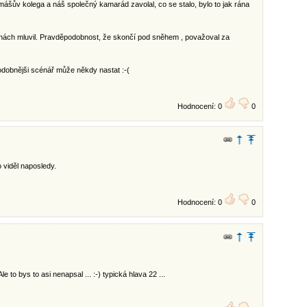
omášův kolega a náš společný kamarád zavolal, co se stalo, bylo to jak rána
vinách mluvil. Pravděpodobnost, že skončí pod sněhem , považoval za
podobnějši scénář může někdy nastat :-(
Hodnocení: 0
0
 viděl naposledy.
Hodnocení: 0
0
e to bys to asi nenapsal ... :-) typická hlava 22 ...