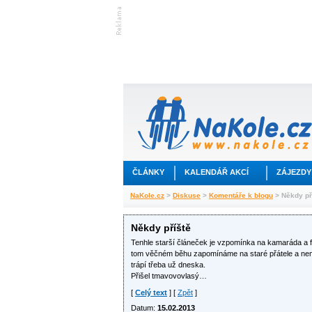
ČLÁNKY
KALENDÁŘ AKCÍ
ZÁJEZDY
NaKole.cz
>
Diskuse
>
Komentáře k blogu
> Někdy př
Někdy příště
Tenhle starší článeček je vzpomínka na kamaráda a fé
tom věčném běhu zapomínáme na staré přátele a neměl
trápí třeba už dneska.
Přišel tmavovovlasý…
[
Celý text
] [
Zpět
]
Datum:
15.02.2013