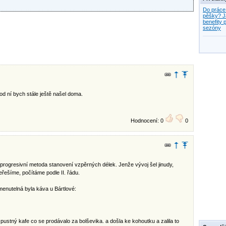
Do práce
pěšky? J
benefity p
sezóny
 od ní bych stále ještě našel doma.
Hodnocení: 0
0
progresivní metoda stanovení vzpěrných délek. Jenže vývoj šel jinudy,
řešíme, počítáme podle II. řádu.
enutelná byla káva u Bártlové:
zpustný kafe co se prodávalo za bolševika. a došla ke kohoutku a zalila to