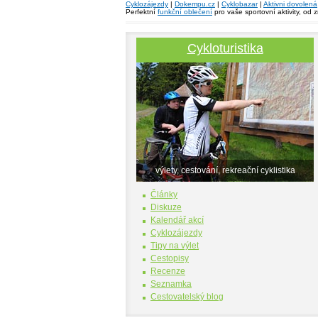
Cyklozájezdy
|
Dokempu.cz
|
Cyklobazar
|
Aktivni dovolená
Perfektní
funkční oblečení
pro vaše sportovní aktivity, od 
Cykloturistika
výlety, cestování, rekreační cyklistika
Články
Diskuze
Kalendář akcí
Cyklozájezdy
Tipy na výlet
Cestopisy
Recenze
Seznamka
Cestovatelský blog