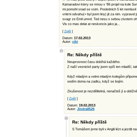
Kamaradovi ktery se mnou v '86 projel na kole Sum
mi pomohl snad se vsim. Poslednich 5 let nemluvi
vnitrni odvahu(= byl jsem liny) jit za nim. vypravel
svagr ze Emil umrel. Ted nesu s sebou zivotem ohl
Vis co mas delat at neskoncis jako ja...
[
Zpět
]
Datum:
17.02.2013
Autor:
cibi
Re: Někdy příště
Neuprosnost času dobíhá každého.
Z naší vesnické party jsem spíš ten mladší, tak 
Když mladým a velmi mladým kolegům připomenu 
sedím doma na zadku, když se bojím.
Zkušenost je nezdĕlitelná, nenačteš jí a obtížnĕ
[
Zpět
]
Datum:
19.02.2013
Autor:
Jindra8526
Re: Někdy příště
S Tomášem jsme byli v Anglii lézt a jezdit na