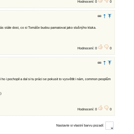
Hodnocení: 0
0
nás stále dost, co si Tomáše budou pamatovat jako slušnýho kluka.
Hodnocení: 0
0
ho i pochopil a dal si tu práci se pokusit to vysvětlit i nám, common peoplům
-)
Hodnocení: 0
0
Nastavte si vlastní barvu pozadí: