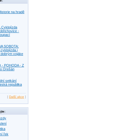
e:
istorie na hradě
 Cyklojízda
obřichovice -
Koupací
VA SOBOTA:
 cyklojízda i
s dobrým vojáke
O - POHODA - Z
o Orešán
dní setkání
eská republika
[
Další akce
]
jte:
ezdy
slení
tika
ní řek