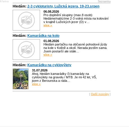
Seznamka
Hledám:
2-3 cykloturisty, Lužická jezera, 19-23.srpen
06.08.2026
Pro doplnění skupiny (max.8 osob)
hledáme/nabízíme 2-3 volná místa na kolování
v krajině Lužických jezer (D) v…
více »
Hledám:
Kamarádka na kolo
01.08.2026
Hledám parťačku na občasné pohodové jízdy
na kole v Kolíně a okolí. Nerada jezdím sama.
Jsem postarší ale stále…
více »
Hledám:
Kamarádku na cyklovýlety
31.07.2026
Ahoj, hledám kamarádky či kamarády na
cyklovýlety na gravelu / MTB. Je mi 42 let, VŠ,
jsem z Berounska a ráda…
více »
[
Další inzeráty
]