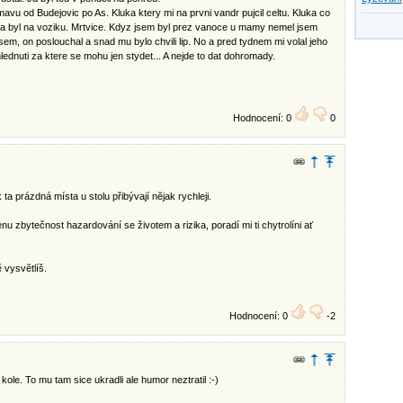
avu od Budejovic po As. Kluka ktery mi na prvni vandr pujcil celtu. Kluka co
l a byl na voziku. Mrtvice. Kdyz jsem byl prez vanoce u mamy nemel jsem
 jsem, on poslouchal a snad mu bylo chvili lip. No a pred tydnem mi volal jeho
ednuti za ktere se mohu jen stydet... A nejde to dat dohromady.
Hodnocení: 0
0
ta prázdná místa u stolu přibývají nĕjak rychleji.
zbytečnost hazardování se životem a rizika, poradí mi ti chytrolíni ať
 vysvĕtlíš.
Hodnocení: 0
-2
 kole. To mu tam sice ukradli ale humor neztratil :-)