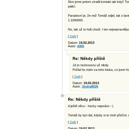
Sice jsme potom ztratili kontakt ale když T
palicí.
Paradoxní je, že než Tomáš odjel, tak o la
1:1000000.
No, tak už to holt chodí. I ten nejnepravdě
[
Zpět
]
Datum:
19.02.2013
Autor:
AMS
Re: Někdy příště
Já to nezkousnu už nikdy.
Pořád ho mám za toho kluka, co jsem ho
[
Zpět
]
Datum:
19.02.2013
Autor:
Jindra8526
Re: Někdy příště
A ještě něco - hezky napsáno :-)
Tomáš by byl rád, kdyby si to moh přečíst. Al
[
Zpět
]
Datum:
19.02.2013