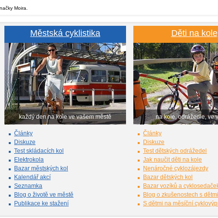
značky Moira.
Městská cyklistika
Děti na kole
každý den na kole ve vašem městě
na kole, odrážedle, ve 
Články
Články
Diskuze
Diskuze
Test skládacích kol
Test dětských odrážedel
Elektrokola
Jak naučit děti na kole
Bazar městských kol
Nenáročné cyklozájezdy
Kalendář akcí
Bazar dětských kol
Seznamka
Bazar vozíků a cyklosedače
Blog o životě ve městě
Blog o zkušenostech s dětm
Publikace ke stažení
S dětmi na měsíční cyklový