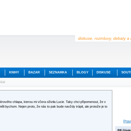
diskuse, rozmluvy, debaty a 
KNIHY
BAZAR
SEZNAMKA
BLOGY
DISKUSE
SOUT
íště
rového chlapa, kterou mi včera oživila Lucie. Taky chci připomenout, že v
i bychom. Nejen proto, že nás to pak bude navždy trápit, ale protože je to
Prav
PR článk