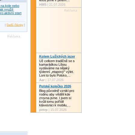
letos jsme v plném…
HMS
| 21.07.2026
 na kole nebo
ak využít
ro aktivní start
[
Další články
]
Kolem Lužických jezer
Už celkem tradičně se s
kamarádkou Líbou
vydáváme na nějaký
týdenní „etapový" výlet.
Loni to bylo Polsko,…
Aar
| 17.07.2026
Polské kolečko 2026
Blog původně vznikl pro
rodinu aby věděli kde
zrovna jsme. I jsem si
kvůli tomu pořídil
klávesnici k mobilu,…
petrp
| 15.07.2026