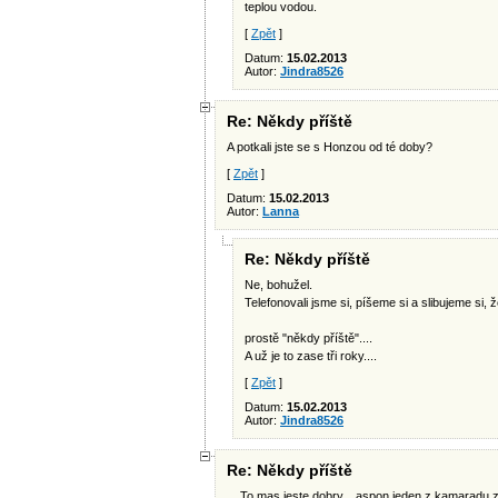
teplou vodou.
[
Zpět
]
Datum:
15.02.2013
Autor:
Jindra8526
Re: Někdy příště
A potkali jste se s Honzou od té doby?
[
Zpět
]
Datum:
15.02.2013
Autor:
Lanna
Re: Někdy příště
Ne, bohužel.
Telefonovali jsme si, píšeme si a slibujeme si
prostě "někdy příště"....
A už je to zase tři roky....
[
Zpět
]
Datum:
15.02.2013
Autor:
Jindra8526
Re: Někdy příště
... To mas jeste dobry... aspon jeden z kamaradu z