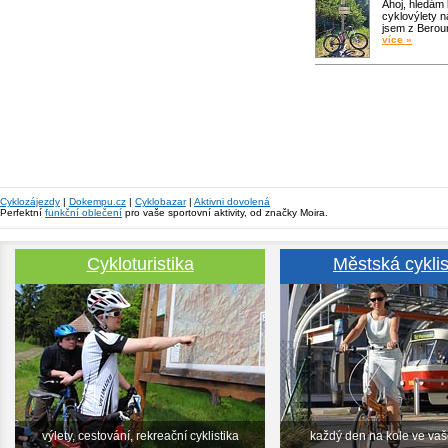
Ahoj, hledám
cyklovýlety n
jsem z Bero
více »
Cyklozájezdy
|
Dokempu.cz
|
Cyklobazar
|
Aktivni dovolená
Perfektní
funkční oblečení
pro vaše sportovní aktivity, od značky Moira.
Cykloturistika
Městská cyklis
výlety, cestování, rekreační cyklistika
každý den na kole ve va