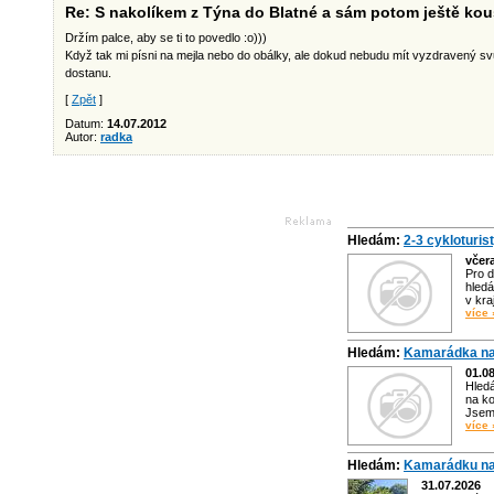
Re: S nakolíkem z Týna do Blatné a sám potom ještě ko
Držím palce, aby se ti to povedlo :o)))
Když tak mi písni na mejla nebo do obálky, ale dokud nebudu mít vyzdravený s
dostanu.
[
Zpět
]
Datum:
14.07.2012
Autor:
radka
Hledám:
2-3 cykloturis
včer
Pro d
hledá
v kra
více 
Hledám:
Kamarádka na
01.0
Hled
na ko
Jsem 
více 
Hledám:
Kamarádku na
31.07.2026