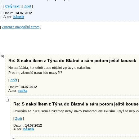
[
Celý text
] [
Zpět
]
Datum:
14.07.2012
Autor:
básník
[
Zobrazit navigační strom
]
Re: S nakolíkem z Týna do Blatné a sám potom ještě kousek
No paráááda, konečně zase nějaké zprávy o nakolíku.
Prosím, zkreslíš trasu i do mapy?!?
[
Zpět
]
Datum:
14.07.2012
Autor:
radka
Re: S nakolíkem z Týna do Blatné a sám potom ještě kouse
Pokusím se. Sice jsem s bikemap nebyl nikdy kamarád, ale zkusím. Když to nepud
[
Zpět
]
Datum:
14.07.2012
Autor:
básník