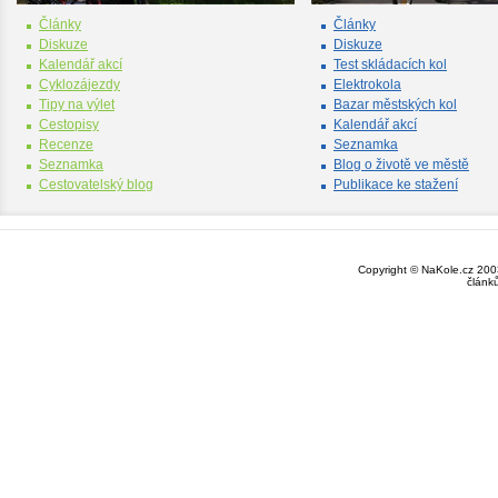
Články
Články
Diskuze
Diskuze
Kalendář akcí
Test skládacích kol
Cyklozájezdy
Elektrokola
Tipy na výlet
Bazar městských kol
Cestopisy
Kalendář akcí
Recenze
Seznamka
Seznamka
Blog o životě ve městě
Cestovatelský blog
Publikace ke stažení
Copyright © NaKole.cz 2003
článk