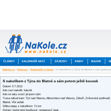
ČLÁNKY
KALENDÁŘ AKCÍ
ZÁJEZDY
KNIHY
BAZAR
S
NaKole.cz
>
Diskuse
>
Komentáře k blogu
> S nakolíkem z Týna do Blatné a sám potom j
S nakolíkem z Týna do Blatné a sám potom ještě kousek
Datum: 5.7.2012
Kdo vezl nakolík: básník
Kdo se taky svezl: jel jsem sám
Trasa odkud kam: Týn nad Vltavou, Albrechtice nad Vltavou, Záhoří, Zvíkovské podhradí, 
Blatná. Vše asfalt.
Délka etapy s nakolíkem: 71 km
Počasí: horké letní bouřkové, rentgenový úpal…