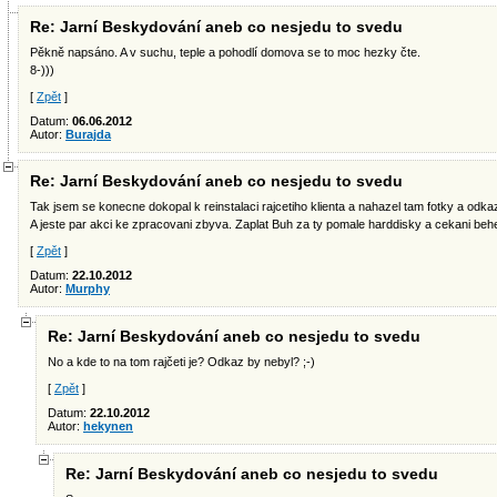
Re: Jarní Beskydování aneb co nesjedu to svedu
Pěkně napsáno. A v suchu, teple a pohodlí domova se to moc hezky čte.
8-)))
[
Zpět
]
Datum:
06.06.2012
Autor:
Burajda
Re: Jarní Beskydování aneb co nesjedu to svedu
Tak jsem se konecne dokopal k reinstalaci rajcetiho klienta a nahazel tam fotky a odka
A jeste par akci ke zpracovani zbyva. Zaplat Buh za ty pomale harddisky a cekani behe
[
Zpět
]
Datum:
22.10.2012
Autor:
Murphy
Re: Jarní Beskydování aneb co nesjedu to svedu
No a kde to na tom rajčeti je? Odkaz by nebyl? ;-)
[
Zpět
]
Datum:
22.10.2012
Autor:
hekynen
Re: Jarní Beskydování aneb co nesjedu to svedu