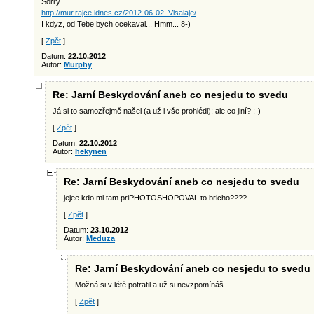
Sorry.
http://mur.rajce.idnes.cz/2012-06-02_Visalaje/
I kdyz, od Tebe bych ocekaval... Hmm... 8-)
[
Zpět
]
Datum:
22.10.2012
Autor:
Murphy
Re: Jarní Beskydování aneb co nesjedu to svedu
Já si to samozřejmě našel (a už i vše prohlédl); ale co jiní? ;-)
[
Zpět
]
Datum:
22.10.2012
Autor:
hekynen
Re: Jarní Beskydování aneb co nesjedu to svedu
jejee kdo mi tam priPHOTOSHOPOVAL to bricho????
[
Zpět
]
Datum:
23.10.2012
Autor:
Meduza
Re: Jarní Beskydování aneb co nesjedu to svedu
Možná si v létě potratil a už si nevzpomínáš.
[
Zpět
]