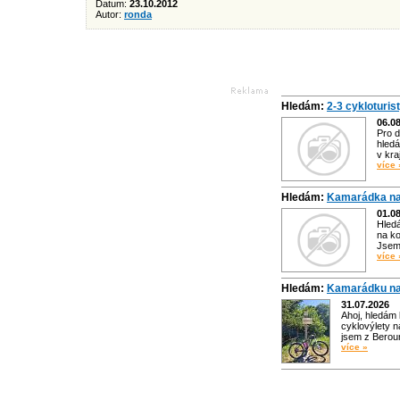
Datum:
23.10.2012
Autor:
ronda
Hledám:
2-3 cykloturis
06.0
Pro d
hledá
v kra
více 
Hledám:
Kamarádka na
01.0
Hled
na ko
Jsem 
více 
Hledám:
Kamarádku na
31.07.2026
Ahoj, hledám
cyklovýlety n
jsem z Bero
více »