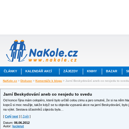
ČLÁNKY
KALENDÁŘ AKCÍ
ZÁJEZDY
KNIHY
BAZAR
S
NaKole.cz
>
Diskuse
>
Komentáře k blogu
> Jarní Beskydování aneb co nesjedu to svedu
Jarní Beskydování aneb co nesjedu to svedu
Od konce října mám celopéro, které bylo určitě celou zimu a jaro smutné, že si na něm hlav
kopců si moc neužije, takže když se tu objevila vypsaná akce na jarní Beskydování, bylo 
na výlet. Sestava účastníků zájezdu byla…
[
Celý text
] [
Zpět
]
Datum:
06.06.2012
Autor:
lucierut