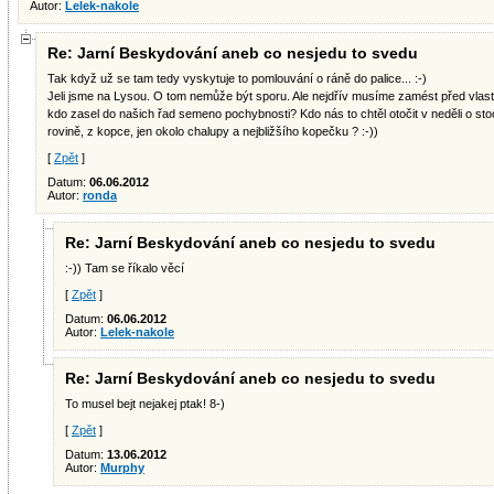
Autor:
Lelek-nakole
Re: Jarní Beskydování aneb co nesjedu to svedu
Tak když už se tam tedy vyskytuje to pomlouvání o ráně do palice... :-)
Jeli jsme na Lysou. O tom nemůže být sporu. Ale nejdřív musíme zamést před vlast
kdo zasel do našich řad semeno pochybnosti? Kdo nás to chtěl otočit v neděli o st
rovině, z kopce, jen okolo chalupy a nejbližšího kopečku ? :-))
[
Zpět
]
Datum:
06.06.2012
Autor:
ronda
Re: Jarní Beskydování aneb co nesjedu to svedu
:-)) Tam se říkalo věcí
[
Zpět
]
Datum:
06.06.2012
Autor:
Lelek-nakole
Re: Jarní Beskydování aneb co nesjedu to svedu
To musel bejt nejakej ptak! 8-)
[
Zpět
]
Datum:
13.06.2012
Autor:
Murphy