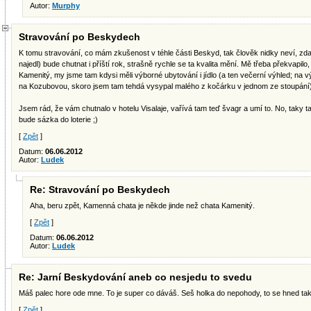
Autor:
Murphy
Stravování po Beskydech
K tomu stravování, co mám zkušenost v téhle části Beskyd, tak člověk nidky neví, zd
najedl) bude chutnat i příští rok, strašně rychle se ta kvalita mění. Mě třeba překvapilo,
Kamenitý, my jsme tam kdysi měli výborné ubytování i jídlo (a ten večerní výhled; na 
na Kozubovou, skoro jsem tam tehdá vysypal malého z kočárku v jednom ze stoupání)
Jsem rád, že vám chutnalo v hotelu Visalaje, vařívá tam teď švagr a umí to. No, taky 
bude sázka do loterie ;)
[
Zpět
]
Datum:
06.06.2012
Autor:
Ludek
Re: Stravování po Beskydech
Aha, beru zpět, Kamenná chata je někde jinde než chata Kamenitý.
[
Zpět
]
Datum:
06.06.2012
Autor:
Ludek
Re: Jarní Beskydování aneb co nesjedu to svedu
Máš palec hore ode mne. To je super co dáváš. Seš holka do nepohody, to se hned tak 
[
Zpět
]