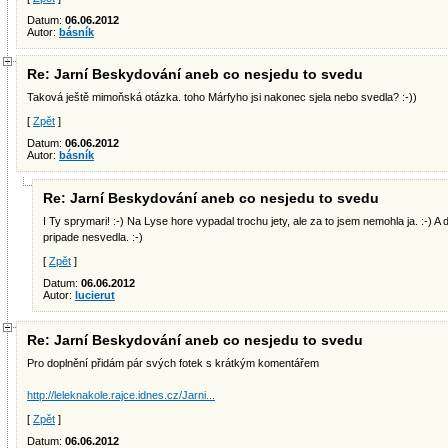
Datum:
06.06.2012
Autor:
básník
Re: Jarní Beskydování aneb co nesjedu to svedu
Taková ještě mimoňská otázka. toho Márfyho jsi nakonec sjela nebo svedla? :-))
[
Zpět
]
Datum:
06.06.2012
Autor:
básník
Re: Jarní Beskydování aneb co nesjedu to svedu
I Ty sprymari! :-) Na Lyse hore vypadal trochu jety, ale za to jsem nemohla ja. :-) A
pripade nesvedla. :-)
[
Zpět
]
Datum:
06.06.2012
Autor:
lucierut
Re: Jarní Beskydování aneb co nesjedu to svedu
Pro doplnění přidám pár svých fotek s krátkým komentářem
http://leleknakole.rajce.idnes.cz/Jarni...
[
Zpět
]
Datum:
06.06.2012