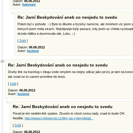
Datum:
06.06.2012
Autor:
hekynen
Re: Jarní Beskydování aneb co nesjedu to svedu
Polom byl v pohode. :-) Bylo to dlouhe a fyzicky narocne, ale mnohem vic jsem 
kterych jsem mela strach. Nejvtipnejsi byly pasaze, kdy jsem uz chtela vystoupit,
drzela riditka a duverovala sile, Luku. ;-)
[
Zpět
]
Datum:
06.06.2012
Autor:
lucierut
Re: Jarní Beskydování aneb co nesjedu to svedu
Druhy link na tracklog v blogu vede omylem na stejny odkaz jako prvni, je tam na konci 
tak snad se to casem promitne do textu.
[
Zpět
]
Datum:
06.06.2012
Autor:
lucierut
Re: Jarní Beskydování aneb co nesjedu to svedu
Porad je ten nedelni link spatne. Zkusim to vlozit znovu tady, snad to bude OK.
Neděle:
http://www.cykloserver.cz/tipy-na-vylety/detail...
[
Zpět
]
Datum:
06.06.2012