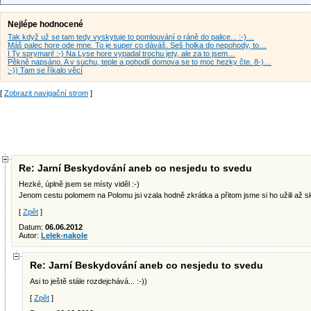
Nejlépe hodnocené
Tak když už se tam tedy vyskytuje to pomlouvání o ráně do palice... :-)…
Máš palec hore ode mne. To je super co dáváš. Seš holka do nepohody, to…
I Ty sprymari! :-) Na Lyse hore vypadal trochu jety, ale za to jsem…
Pěkně napsáno. A v suchu, teple a pohodlí domova se to moc hezky čte. 8-)…
:-)) Tam se říkalo věcí
[
Zobrazit navigační strom
]
Re: Jarní Beskydování aneb co nesjedu to svedu
Hezké, úplně jsem se místy viděl :-)
Jenom cestu polomem na Polomu jsi vzala hodně zkrátka a přitom jsme si ho užili až sk
[
Zpět
]
Datum:
06.06.2012
Autor:
Lelek-nakole
Re: Jarní Beskydování aneb co nesjedu to svedu
Asi to ještě stále rozdejchává... :-))
[
Zpět
]