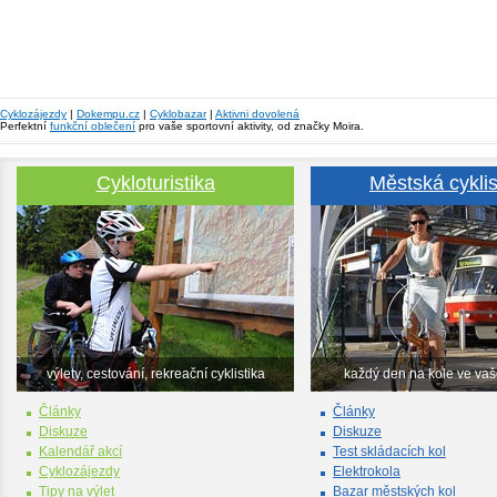
Cyklozájezdy
|
Dokempu.cz
|
Cyklobazar
|
Aktivni dovolená
Perfektní
funkční oblečení
pro vaše sportovní aktivity, od značky Moira.
Cykloturistika
Městská cyklis
výlety, cestování, rekreační cyklistika
každý den na kole ve va
Články
Články
Diskuze
Diskuze
Kalendář akcí
Test skládacích kol
Cyklozájezdy
Elektrokola
Tipy na výlet
Bazar městských kol