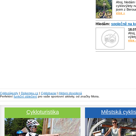
Ahoj, hledám
cyklovýlety n
jsem z Bero
více »
Hledám:
společně na k
18.0
Ahoj,
výlet
více 
Cyklozájezdy
|
Dokempu.cz
|
Cyklobazar
|
Aktivni dovolená
Perfektní
funkční oblečení
pro vaše sportovní aktivity, od značky Moira.
Cykloturistika
Městská cyklis