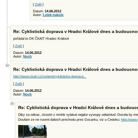
[
Zpět
]
Datum:
14.06.2012
Autor:
Lelek-nakole
Re: Cyklistická doprava v Hradci Králové dnes a budoucno
pořádal to OK ČKAIT Hradec Králové
[
Zpět
]
Datum:
14.06.2012
Autor:
Noch
Re: Cyklistická doprava v Hradci Králové dnes a budoucno
http://www.ckait.cz/content/cyklisticka-doprava...
[
Zpět
]
Datum:
14.06.2012
Autor:
Noch
Re: Cyklistická doprava v Hradci Králové dnes a budouc
Diky za odkaz, zkusim z mmhk vylakat nejake vystupy odtamtud. Docela by me z
Doufam ze ne ruseni dalsich prechodu pres Gocarku, viz u Cedoku:
http://ww