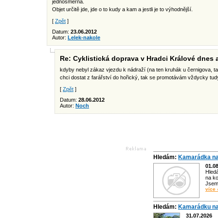
jednosměrná.
Objet určitě jde, jde o to kudy a kam a jestli je to výhodnější.
[
Zpět
]
Datum:
23.06.2012
Autor:
Lelek-nakole
Re: Cyklistická doprava v Hradci Králové dnes
kdyby nebyl zákaz vjezdu k nádraží (na ten kruhák u černigova, t
chci dostat z farářství do hořický, tak se promotávám vždycky tud
[
Zpět
]
Datum:
28.06.2012
Autor:
Noch
Hledám:
Kamarádka na
01.0
Hled
na ko
Jsem 
více 
Hledám:
Kamarádku na
31.07.2026