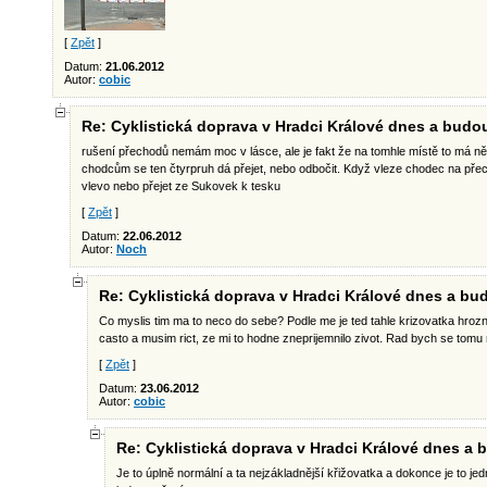
[
Zpět
]
Datum:
21.06.2012
Autor:
cobic
Re: Cyklistická doprava v Hradci Králové dnes a budo
rušení přechodů nemám moc v lásce, ale je fakt že na tomhle místě to má n
chodcům se ten čtyrpruh dá přejet, nebo odbočit. Když vleze chodec na pře
vlevo nebo přejet ze Sukovek k tesku
[
Zpět
]
Datum:
22.06.2012
Autor:
Noch
Re: Cyklistická doprava v Hradci Králové dnes a b
Co myslis tim ma to neco do sebe? Podle me je ted tahle krizovatka hroz
casto a musim rict, ze mi to hodne zneprijemnilo zivot. Rad bych se tomu
[
Zpět
]
Datum:
23.06.2012
Autor:
cobic
Re: Cyklistická doprava v Hradci Králové dnes a
Je to úplně normální a ta nejzákladnější křižovatka a dokonce je to je