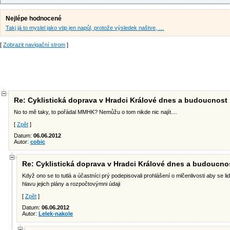
Nejlépe hodnocené
Takj já to myslel jako vtip jen napůl, protože výsledek naštve, …
[
Zobrazit navigační strom
]
Re: Cyklistická doprava v Hradci Králové dnes a budoucnost
No to mě taky, to pořádal MMHK? Nemůžu o tom nikde nic najít....
[
Zpět
]
Datum:
06.06.2012
Autor:
cobic
Re: Cyklistická doprava v Hradci Králové dnes a budoucno
Když ono se to tutlá a účastníci prý podepisovali prohlášení o mlčenlivosti aby se li
hlavu jejich plány a rozpočtovýmni údaji
[
Zpět
]
Datum:
06.06.2012
Autor:
Lelek-nakole