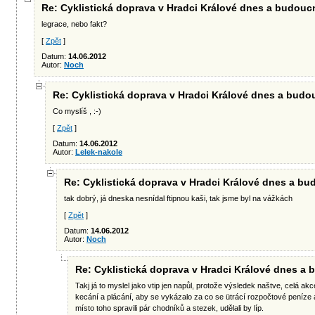
Re: Cyklistická doprava v Hradci Králové dnes a budouc
legrace, nebo fakt?
[
Zpět
]
Datum:
14.06.2012
Autor:
Noch
Re: Cyklistická doprava v Hradci Králové dnes a budo
Co myslíš , :-)
[
Zpět
]
Datum:
14.06.2012
Autor:
Lelek-nakole
Re: Cyklistická doprava v Hradci Králové dnes a b
tak dobrý, já dneska nesnídal ftipnou kaši, tak jsme byl na vážkách
[
Zpět
]
Datum:
14.06.2012
Autor:
Noch
Re: Cyklistická doprava v Hradci Králové dnes a
Takj já to myslel jako vtip jen napůl, protože výsledek naštve, celá akc
kecání a plácání, aby se vykázalo za co se ütrácí rozpočtové peníze 
místo toho spravili pár chodníků a stezek, udělali by líp.