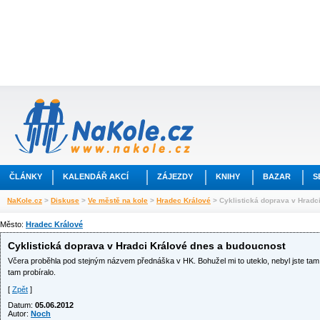
ČLÁNKY
KALENDÁŘ AKCÍ
ZÁJEZDY
KNIHY
BAZAR
S
NaKole.cz
>
Diskuse
>
Ve městě na kole
>
Hradec Králové
> Cyklistická doprava v Hradc
Město:
Hradec Králové
Cyklistická doprava v Hradci Králové dnes a budoucnost
Včera proběhla pod stejným názvem přednáška v HK. Bohužel mi to uteklo, nebyl jste ta
tam probíralo.
[
Zpět
]
Datum:
05.06.2012
Autor:
Noch