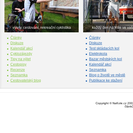
výlety, cestování, rekreační cyklistika
každý den na kole ve va
Články
Články
Diskuze
Diskuze
Kalendář akcí
Test skládacích kol
Cyklozájezdy
Elektrokola
Tipy na výlet
Bazar městských kol
Cestopisy
Kalendář akcí
Recenze
Seznamka
Seznamka
Blog o životě ve městě
Cestovatelský blog
Publikace ke stažení
Copyright © NaKole.cz 2003
článk