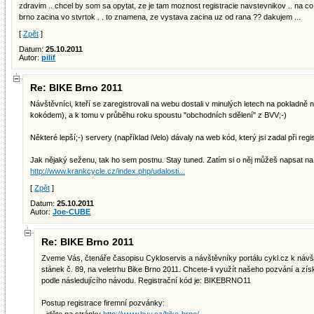
zdravim .. chcel by som sa opytat, ze je tam moznost registracie navstevnikov .. na co j
brno zacina vo stvrtok . . to znamena, ze vystava zacina uz od rana ?? dakujem ...
[
Zpět
]
Datum:
25.10.2011
Autor:
pilif
Re: BIKE Brno 2011
Návštěvníci, kteří se zaregistrovali na webu dostali v minulých letech na pokladně 
kokódem), a k tomu v průběhu roku spoustu "obchodních sdělení" z BVV;-)
Některé lepší;-) servery (například iVelo) dávaly na web kód, který jsi zadal při regi
Jak nějaký seženu, tak ho sem postnu. Stay tuned. Zatím si o něj můžeš napsat na
http://www.krankcycle.cz/index.php/udalosti...
[
Zpět
]
Datum:
25.10.2011
Autor:
Joe-CUBE
Re: BIKE Brno 2011
Zveme Vás, čtenáře časopisu Cykloservis a návštěvníky portálu cykl.cz k návš
stánek č. 89, na veletrhu Bike Brno 2011. Chcete-li využít našeho pozvání a získ
podle následujícího návodu. Registrační kód je: BIKEBRNO11
Postup registrace firemní pozvánky: