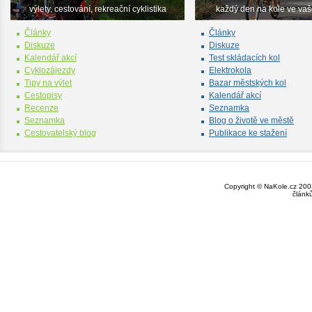
výlety, cestování, rekreační cyklistika
každý den na kole ve va
Články
Články
Diskuze
Diskuze
Kalendář akcí
Test skládacích kol
Cyklozájezdy
Elektrokola
Tipy na výlet
Bazar městských kol
Cestopisy
Kalendář akcí
Recenze
Seznamka
Seznamka
Blog o životě ve městě
Cestovatelský blog
Publikace ke stažení
Copyright © NaKole.cz 2003
článk