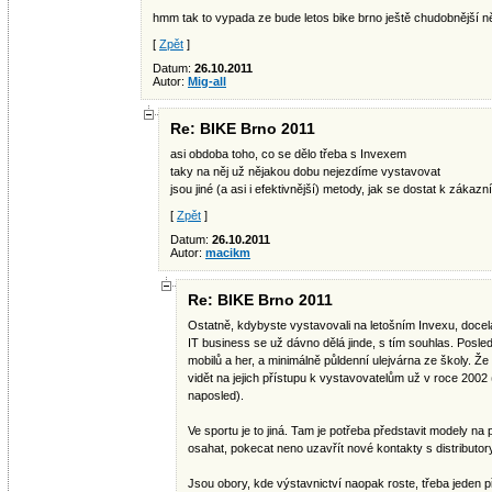
hmm tak to vypada ze bude letos bike brno ještě chudobnější něž 
[
Zpět
]
Datum:
26.10.2011
Autor:
Mig-all
Re: BIKE Brno 2011
asi obdoba toho, co se dělo třeba s Invexem
taky na něj už nějakou dobu nejezdíme vystavovat
jsou jiné (a asi i efektivnější) metody, jak se dostat k zákazní
[
Zpět
]
Datum:
26.10.2011
Autor:
macikm
Re: BIKE Brno 2011
Ostatně, kdybyste vystavovali na letošním Invexu, docela
IT business se už dávno dělá jinde, s tím souhlas. Posled
mobilů a her, a minimálně půldenní ulejvárna ze školy. Že I
vidět na jejich přístupu k vystavovatelům už v roce 2002 
naposled).
Ve sportu je to jiná. Tam je potřeba představit modely na
osahat, pokecat neno uzavřít nové kontakty s distributory
Jsou obory, kde výstavnictví naopak roste, třeba jeden 