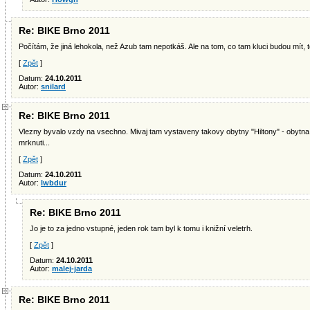
Re: BIKE Brno 2011
Počítám, že jiná lehokola, než Azub tam nepotkáš. Ale na tom, co tam kluci budou mít, tě
[
Zpět
]
Datum:
24.10.2011
Autor:
snilard
Re: BIKE Brno 2011
Vlezny byvalo vzdy na vsechno. Mivaj tam vystaveny takovy obytny "Hiltony" - obytna au
mrknuti...
[
Zpět
]
Datum:
24.10.2011
Autor:
lwbdur
Re: BIKE Brno 2011
Jo je to za jedno vstupné, jeden rok tam byl k tomu i knižní veletrh.
[
Zpět
]
Datum:
24.10.2011
Autor:
malej-jarda
Re: BIKE Brno 2011