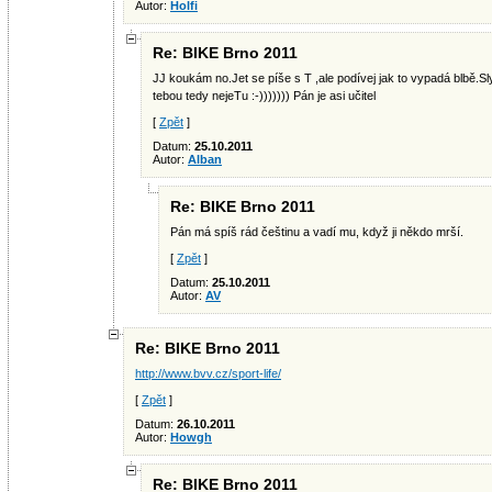
Autor:
Holfi
Re: BIKE Brno 2011
JJ koukám no.Jet se píše s T ,ale podívej jak to vypadá blbě.S
tebou tedy nejeTu :-))))))) Pán je asi učitel
[
Zpět
]
Datum:
25.10.2011
Autor:
Alban
Re: BIKE Brno 2011
Pán má spíš rád češtinu a vadí mu, když ji někdo mrší.
[
Zpět
]
Datum:
25.10.2011
Autor:
AV
Re: BIKE Brno 2011
http://www.bvv.cz/sport-life/
[
Zpět
]
Datum:
26.10.2011
Autor:
Howgh
Re: BIKE Brno 2011