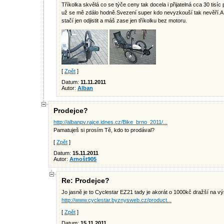
Tříkolka skvělá co se týče ceny tak docela i přijatelná cca 30 tisíc 
už se mě zdálo hodně.Svezení super kdo nevyzkouší tak nevěří.A 
stačí jen odjistit a máš zase jen tříkolku bez motoru.
[
Zpět
]
Datum:
11.11.2011
Autor:
Alban
Prodejce?
http://albanpv.rajce.idnes.cz/Bike_brno_2011/...
Pamatuješ si prosím Tě, kdo to prodával?
[
Zpět
]
Datum:
15.11.2011
Autor:
Arnošt905
Re: Prodejce?
Jo jasně je to Cyclestar EZ21 tady je akorát o 1000kč dražší na vý
http://www.cyclestar.byznysweb.cz/product...
[
Zpět
]
Datum:
15.11.2011