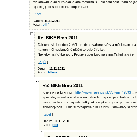
ten snowbike do duratecu je ako motorka :) .. ale cital som knihu od 
aljaske, je to super kniha, odporucam ...
[
Zpět
]
Datum:
11.11.2011
Autor:
pilif
Re: BIKE Brno 2011
Tak ten byl dost dobrý.Měl tam dva svařené ráfky a měl je tam i n
na tom měl neskutečné pláště to bylo šíře jak ....
Návleky na řídítka atd... Prostě super kolo na zimu.Ta kniha o č
[
Zpět
]
Datum:
11.11.2011
Autor:
Alban
Re: BIKE Brno 2011
tu je link na tu knihu ..
http://www.martinus.sk/?uItem=49593
.. 
specialny snowbike, ako je na fotkach ... aj ked jeho bajk uz bol 
zimu .. niekde som aj videl fotky, ako kopka organizuje take za
snowbajkoch .. ludia si to zaplatia a idu s nim .. snowbiky si pre
[
Zpět
]
Datum:
11.11.2011
Autor:
pilif