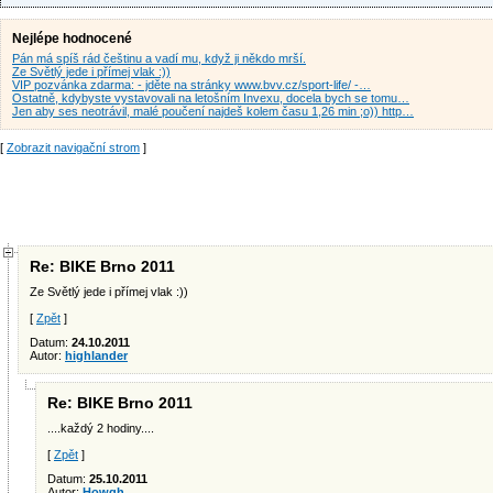
Nejlépe hodnocené
Pán má spíš rád češtinu a vadí mu, když ji někdo mrší.
Ze Světlý jede i přímej vlak :))
VIP pozvánka zdarma: - jděte na stránky www.bvv.cz/sport-life/ -…
Ostatně, kdybyste vystavovali na letošním Invexu, docela bych se tomu…
Jen aby ses neotrávil, malé poučení najdeš kolem času 1,26 min ;o)) http…
[
Zobrazit navigační strom
]
Re: BIKE Brno 2011
Ze Světlý jede i přímej vlak :))
[
Zpět
]
Datum:
24.10.2011
Autor:
highlander
Re: BIKE Brno 2011
....každý 2 hodiny....
[
Zpět
]
Datum:
25.10.2011
Autor:
Howgh