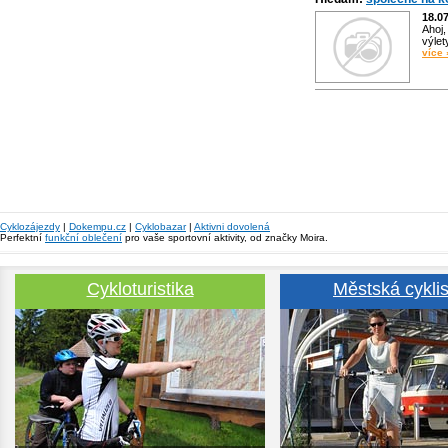
18.0
Ahoj,
výlet
více 
Cyklozájezdy
|
Dokempu.cz
|
Cyklobazar
|
Aktivni dovolená
Perfektní
funkční oblečení
pro vaše sportovní aktivity, od značky Moira.
Cykloturistika
Městská cyklis