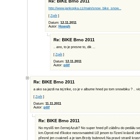
Re: BIKE Brno 2011
http://www.jankopka.cz/main/snow_bike_snow...
[
Zpět
]
Datum:
12.11.2011
Autor:
Howgh
Re: BIKE Brno 2011
.. ano, to je presne to, dik ...
[
Zpět
]
Datum:
12.11.2011
Autor:
pilif
Re: BIKE Brno 2011
a ako sa jazdi na tej trike, co je v albume hned po tom snowbiku ? .. vidi
[
Zpět
]
Datum:
11.11.2011
Autor:
pilif
Re: BIKE Brno 2011
No myslíš ten černej Azub? No super hned při záběru do pedálu se 
km.Oproti mé tříkolce nesrovnatelné.Už jenom to řízení krásně zle
přesné jen cvakneš a je tam.Brzdy bubnové.Na pravé straně krasn