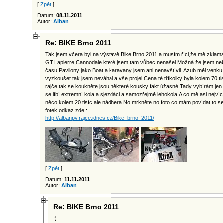
[
Zpět
]
Datum:
08.11.2011
Autor:
Alban
Re: BIKE Brno 2011
Tak jsem včera byl na výstavě Bike Brno 2011 a musím říci,že mě zklamal
GT.Lapierre,Cannodale které jsem tam vůbec nenašel.Možná že jsem ne
času.Pavilony jako Boat a karavany jsem ani nenavštívil. Azub měl venku
vyzkoušet tak jsem neváhal a vše projel.Cena té tříkolky byla kolem 70 ti
rajče tak se koukněte jsou některé kousky fakt úžasné.Tady vybírám jen
se líbí extremní kola a sjezdáci a samozřejmě lehokola.A co mě asi nejvíc
něco kolem 20 tisíc ale nádhera.No mrkněte no foto co mám povídat to s
fotek.odkaz zde :
http://albanpv.rajce.idnes.cz/Bike_brno_2011/
[
Zpět
]
Datum:
11.11.2011
Autor:
Alban
Re: BIKE Brno 2011
:)