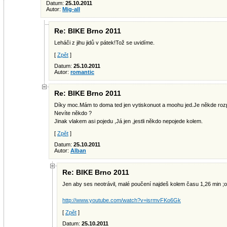
Datum:
25.10.2011
Autor:
Mig-all
Re: BIKE Brno 2011
Leháči z jihu jidů v pátek!Tož se uvidíme.
[
Zpět
]
Datum:
25.10.2011
Autor:
romantic
Re: BIKE Brno 2011
Díky moc.Mám to doma ted jen vytiskonuot a moohu jed.Je někde roz
Nevíte někdo ?
Jinak vlakem asi pojedu ,Já jen ,jestli někdo nepojede kolem.
[
Zpět
]
Datum:
25.10.2011
Autor:
Alban
Re: BIKE Brno 2011
Jen aby ses neotrávil, malé poučení najdeš kolem času 1,26 min ;o
http://www.youtube.com/watch?v=isrmvFKo6Gk
[
Zpět
]
Datum:
25.10.2011