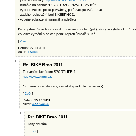
- jděte na stránky
http://www.bvv.cz/bike-brno/
- klikněte na banner "REGISTRACE NÁVŠTĚVNÍKŮ"
- vyberte veletrh podle pozvánky, poté zadejte Váš e-mail
- zadejte registrační kód BIKEBRNO11
- vyplňte zobrazený formulář a odešlete
Po registraci Vám bude emailem zaslán voucher (pdf), který si vytiskněte. Při v
voucher vyměněn za vstupenku oproti úhradě 80 Kč.
[
Zpět
]
Datum:
25.10.2011
Autor:
dracze
Re: BIKE Brno 2011
To samé s kokódem SPORTLIFE11:
http://www.pingu.cz/
Nicméně pořád doufám, že někdo pustí vlez zdarma;-)
[
Zpět
]
Datum:
25.10.2011
Autor:
Joe-CUBE
Re: BIKE Brno 2011
Taky doufám...
[
Zpět
]