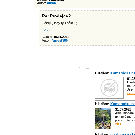
Autor:
Alban
Re: Prodejce?
Děkuju, tady ty znám :-)
[
Zpět
]
Datum:
15.11.2011
Autor:
Arnošt905
Hledám:
Kamarádka na
01.0
Hled
na ko
Jsem 
více 
Hledám:
Kamarádku na
31.07.2026
Ahoj, hledám
cyklovýlety n
jsem z Bero
více »
Hledám:
společně na k