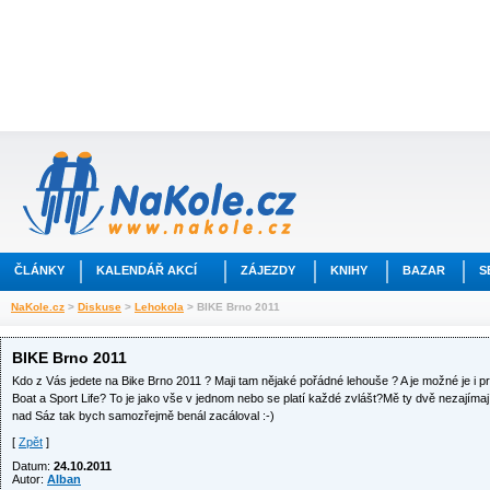
ČLÁNKY
KALENDÁŘ AKCÍ
ZÁJEZDY
KNIHY
BAZAR
S
NaKole.cz
>
Diskuse
>
Lehokola
> BIKE Brno 2011
BIKE Brno 2011
Kdo z Vás jedete na Bike Brno 2011 ? Maji tam nějaké pořádné lehouše ? A je možné je i proj
Boat a Sport Life? To je jako vše v jednom nebo se platí každé zvlášt?Mě ty dvě nezajímají
nad Sáz tak bych samozřejmě benál zacáloval :-)
[
Zpět
]
Datum:
24.10.2011
Autor:
Alban