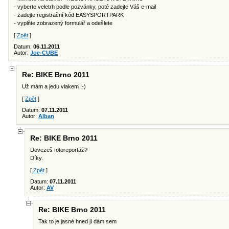
- vyberte veletrh podle pozvánky, poté zadejte Váš e-mail
- zadejte registrační kód EASYSPORTPARK
- vyplňte zobrazený formulář a odešlete
[
Zpět
]
Datum:
06.11.2011
Autor:
Joe-CUBE
Re: BIKE Brno 2011
Už mám a jedu vlakem :-)
[
Zpět
]
Datum:
07.11.2011
Autor:
Alban
Re: BIKE Brno 2011
Dovezeš fotoreportáž?
Díky.
[
Zpět
]
Datum:
07.11.2011
Autor:
AV
Re: BIKE Brno 2011
Tak to je jasné hned jí dám sem