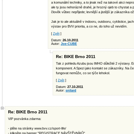
a komunální techniky, a to jinak než na takové akci nepr
ale ty jsou nehorázně drahé, je hrozný ojeb to chystat a p
člověk vůbec nepřijede; levnější a jistější je zákazníka ož
Jak je to ale aktuálně v indooru, outdooru, cyklistice, jac
výstav pro BVV priorita, a co ne, do toho už nevidím.
[
Zpět
]
Datum:
26.10.2011
Autor:
Joe-CUBE
Re: BIKE Brno 2011
Tak z pohledu Azubu jsou IMHO důležité 2 výstavy. E
komponent. A Spezi jako kontakt se zákazníky. Na če
fungovat nemůže, co se týče lehokol.
[
Zpět
]
Datum:
27.10.2011
Autor:
snilard
Re: BIKE Brno 2011
VIP pozvánka zdarma:
- jděte na stránky www.bvv.cz/sport-life/
- klikněte na banner "REGISTRACE NÁVŠTĚVNÍKŮ"