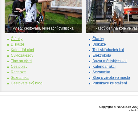
výlety, cestování, rekreační cyklistika
každý den na kole ve va
Články
Články
Diskuze
Diskuze
Kalendář akcí
Test skládacích kol
Cyklozájezdy
Elektrokola
Tipy na výlet
Bazar městských kol
Cestopisy
Kalendář akcí
Recenze
Seznamka
Seznamka
Blog o životě ve městě
Cestovatelský blog
Publikace ke stažení
Copyright © NaKole.cz 2003
článk