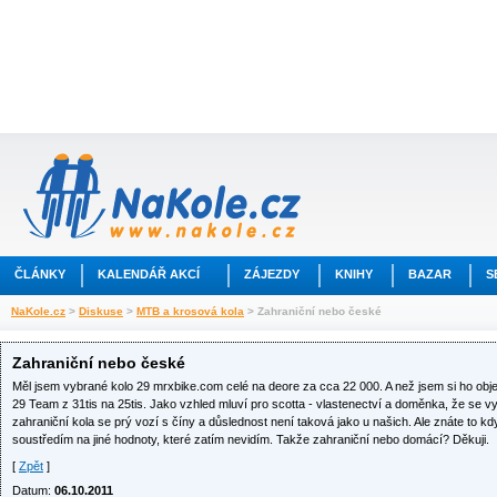
ČLÁNKY
KALENDÁŘ AKCÍ
ZÁJEZDY
KNIHY
BAZAR
S
NaKole.cz
>
Diskuse
>
MTB a krosová kola
> Zahraniční nebo české
Zahraniční nebo české
Měl jsem vybrané kolo 29 mrxbike.com celé na deore za cca 22 000. A než jsem si ho obj
29 Team z 31tis na 25tis. Jako vzhled mluví pro scotta - vlastenectví a doměnka, že se v
zahraniční kola se prý vozí s číny a důslednost není taková jako u našich. Ale znáte to k
soustředím na jiné hodnoty, které zatím nevidím. Takže zahraniční nebo domácí? Děkuji.
[
Zpět
]
Datum:
06.10.2011