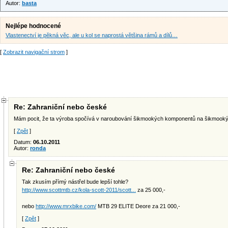
Autor:
basta
Nejlépe hodnocené
Vlastenectví je pěkná věc, ale u kol se naprostá většina rámů a dílů…
[
Zobrazit navigační strom
]
Re: Zahraniční nebo české
Mám pocit, že ta výroba spočívá v naroubování šikmookých komponentů na šikmooký 
[
Zpět
]
Datum:
06.10.2011
Autor:
ronda
Re: Zahraniční nebo české
Tak zkusím přímý nástřel bude lepší tohle?
http://www.scottmtb.cz/kola-scott-2011/scott...
za 25 000,-
nebo
http://www.mrxbike.com/
MTB 29 ELITE Deore za 21 000,-
[
Zpět
]