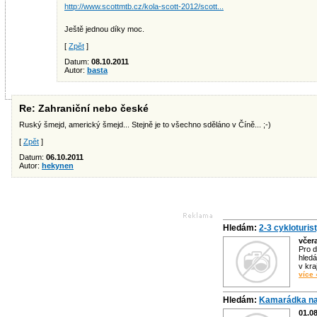
http://www.scottmtb.cz/kola-scott-2012/scott...
Ještě jednou díky moc.
[
Zpět
]
Datum:
08.10.2011
Autor:
basta
Re: Zahraniční nebo české
Ruský šmejd, americký šmejd... Stejně je to všechno sděláno v Číně... ;-)
[
Zpět
]
Datum:
06.10.2011
Autor:
hekynen
Hledám:
2-3 cykloturis
včer
Pro d
hledá
v kra
více 
Hledám:
Kamarádka na
01.0