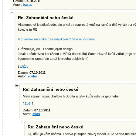
Datum:
07.10.2011
Autor:
basta
Re: Zahraniční nebo české
Vlastenectví je pěkná věc, ale u kol se naprostá většina rámů a dílů vyrábí n
kolo, je tu RB:
http://www.racebike.cz/ramy-kola/71/78/crr-29-base
Otázkou je, jak Ti sedne jejich design.
Jinak z těch dvou kol (Scott x MRX) doporučuji Scott, hlavně kvůli vidlici (to je 
i geometrie rámu (ale to už je trochu subjektivní).
[
Zpět
]
Datum:
07.10.2011
Autor:
scalar
Re: Zahraniční nebo české
Mám stejný názor. Bral bych Scotta a taky kvůli vidlici a geometrii.
[
Zpět
]
Datum:
07.10.2011
Autor:
Mlok
Re: Zahraniční nebo české
JJ, děkuju vám oběma. I barva je super. Novej model 2012 Scotta má sice s