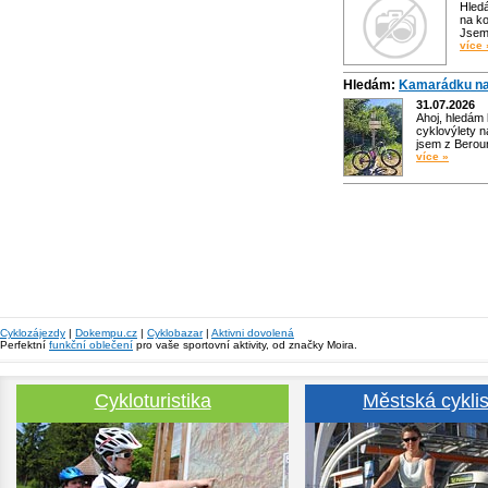
Hled
na ko
Jsem 
více 
Hledám:
Kamarádku na
31.07.2026
Ahoj, hledám
cyklovýlety n
jsem z Bero
více »
Cyklozájezdy
|
Dokempu.cz
|
Cyklobazar
|
Aktivni dovolená
Perfektní
funkční oblečení
pro vaše sportovní aktivity, od značky Moira.
Cykloturistika
Městská cyklis