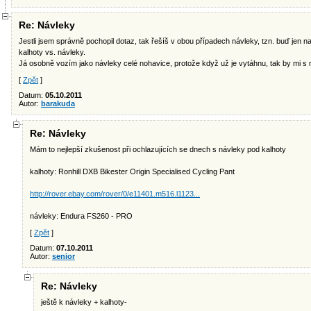
Re: Návleky
Jestli jsem správně pochopil dotaz, tak řešíš v obou případech návleky, tzn. buď jen n
kalhoty vs. návleky.
Já osobně vozím jako návleky celé nohavice, protože když už je vytáhnu, tak by mi s n
[
Zpět
]
Datum:
05.10.2011
Autor:
barakuda
Re: Návleky
Mám to nejlepší zkušenost při ochlazujících se dnech s návleky pod kalhoty
kalhoty: Ronhill DXB Bikester Origin Specialised Cycling Pant
http://rover.ebay.com/rover/0/e11401.m516.l1123...
návleky: Endura FS260 - PRO
[
Zpět
]
Datum:
07.10.2011
Autor:
senior
Re: Návleky
ještě k návleky + kalhoty-