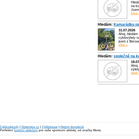
Hled
na ko
Jsem 
více 
Hledám:
Kamarádku na
31.07.2026
Ahoj, hledám
cyklovýlety n
jsem z Bero
více »
Hledám:
společně na k
18.0
Ahoj,
výlet
více 
Cyklozájezdy
|
Dokempu.cz
|
Cyklobazar
|
Aktivni dovolená
Perfektní
funkční oblečení
pro vaše sportovní aktivity, od značky Moira.