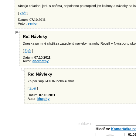
ráno je chladno, jedu s oběma, odpoledne po oteplení jen kalhoty a návleky na 
[
Zpět
]
Datum:
07.10.2011
Autor:
senior
Re: Návleky
Dneska po mně chtěli za zateplený návleky na nohy Rogelli v Nyčsportu skoro p
[
Zpět
]
Datum:
07.10.2011
Autor:
abernathy
Re: Návleky
Za par supu AXON nebo Author.
[
Zpět
]
Datum:
07.10.2011
Autor:
Murphy
Hledám:
Kamarádka na
01.0