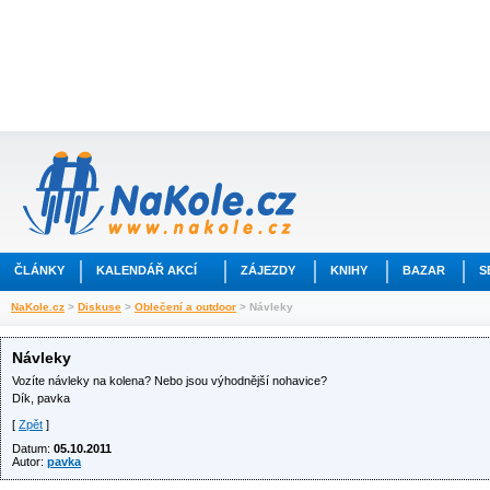
ČLÁNKY
KALENDÁŘ AKCÍ
ZÁJEZDY
KNIHY
BAZAR
S
NaKole.cz
>
Diskuse
>
Oblečení a outdoor
> Návleky
Návleky
Vozíte návleky na kolena? Nebo jsou výhodnější nohavice?
Dík, pavka
[
Zpět
]
Datum:
05.10.2011
Autor:
pavka