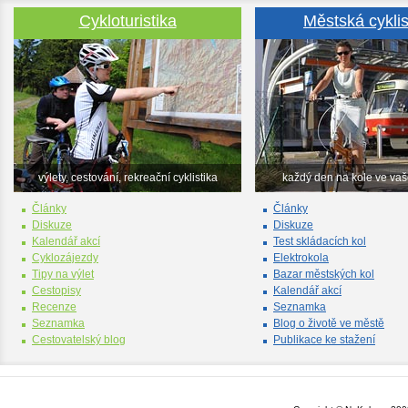
Cykloturistika
Městská cyklis
výlety, cestování, rekreační cyklistika
každý den na kole ve va
Články
Články
Diskuze
Diskuze
Kalendář akcí
Test skládacích kol
Cyklozájezdy
Elektrokola
Tipy na výlet
Bazar městských kol
Cestopisy
Kalendář akcí
Recenze
Seznamka
Seznamka
Blog o životě ve městě
Cestovatelský blog
Publikace ke stažení