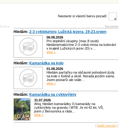
Nastavte si vlastní barvu pozadí:
Seznamka
Hledám:
2-3 cykloturisty, Lužická jezera, 19-23.srpen
06.08.2026
Pro doplnění skupiny (max.8 osob)
hledáme/nabízíme 2-3 volná místa na kolování
v krajině Lužických jezer (D) v…
více »
Hledám:
Kamarádka na kolo
01.08.2026
Hledám parťačku na občasné pohodové jízdy
na kole v Kolíně a okolí. Nerada jezdím sama.
Jsem postarší ale stále…
více »
Hledám:
Kamarádku na cyklovýlety
31.07.2026
Ahoj, hledám kamarádky či kamarády na
cyklovýlety na gravelu / MTB. Je mi 42 let, VŠ,
jsem z Berounska a ráda…
více »
[
Další inzeráty
]