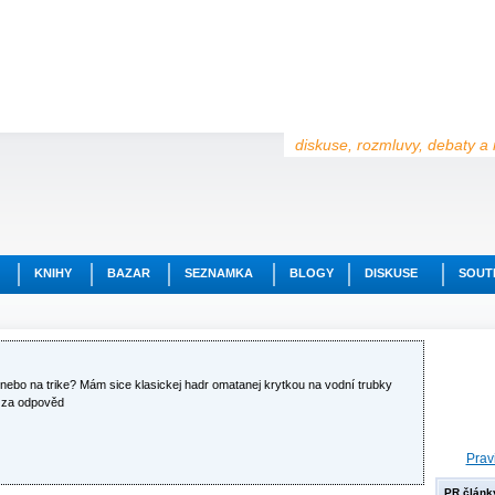
diskuse, rozmluvy, debaty a 
KNIHY
BAZAR
SEZNAMKA
BLOGY
DISKUSE
SOUT
ebo na trike? Mám sice klasickej hadr omatanej krytkou na vodní trubky
y za odpověd
Prav
PR článk