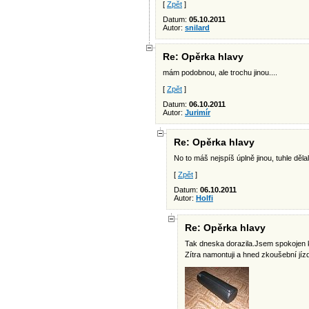
[
Zpět
]
Datum:
05.10.2011
Autor:
snilard
Re: Opěrka hlavy
mám podobnou, ale trochu jinou....
[
Zpět
]
Datum:
06.10.2011
Autor:
Jurimír
Re: Opěrka hlavy
No to máš nejspíš úplně jinou, tuhle děla
[
Zpět
]
Datum:
06.10.2011
Autor:
Holfi
Re: Opěrka hlavy
Tak dneska dorazila.Jsem spokojen kr
Zítra namontuji a hned zkoušební jíz