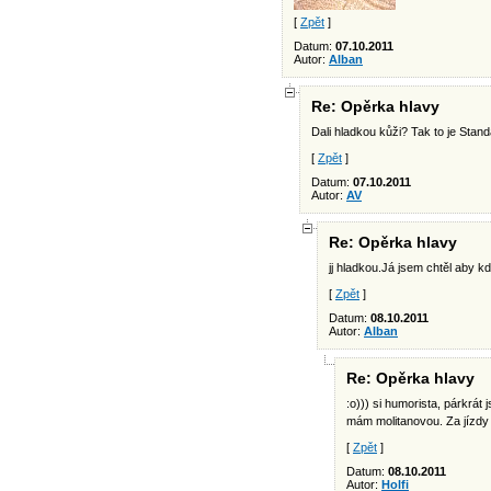
[
Zpět
]
Datum:
07.10.2011
Autor:
Alban
Re: Opěrka hlavy
Dali hladkou kůži? Tak to je Stan
[
Zpět
]
Datum:
07.10.2011
Autor:
AV
Re: Opěrka hlavy
jj hladkou.Já jsem chtěl aby k
[
Zpět
]
Datum:
08.10.2011
Autor:
Alban
Re: Opěrka hlavy
:o))) si humorista, párkrát 
mám molitanovou. Za jízdy s
[
Zpět
]
Datum:
08.10.2011
Autor:
Holfi