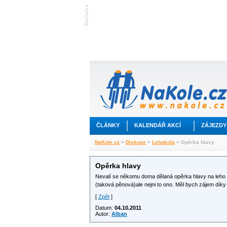
ČLÁNKY
KALENDÁŘ AKCÍ
ZÁJEZDY
NaKole.cz
>
Diskuse
>
Lehokola
> Opěrka hlavy
Opěrka hlavy
Nevalí se někomu doma dělaná opěrka hlavy na leho n
(taková pěnová)ale nejni to ono. Měl bych zájem dík
[
Zpět
]
Datum:
04.10.2011
Autor:
Alban