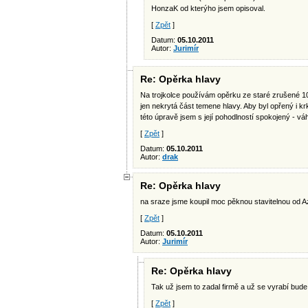
HonzaK od kterýho jsem opisoval.
[
Zpět
]
Datum:
05.10.2011
Autor:
Jurimír
Re: Opěrka hlavy
Na trojkolce používám opěrku ze staré zrušené 10
jen nekrytá část temene hlavy. Aby byl opřený i kr
této úpravě jsem s její pohodlností spokojený - vá
[
Zpět
]
Datum:
05.10.2011
Autor:
drak
Re: Opěrka hlavy
na sraze jsme koupil moc pěknou stavitelnou od Azub
[
Zpět
]
Datum:
05.10.2011
Autor:
Jurimír
Re: Opěrka hlavy
Tak už jsem to zadal firmě a už se vyrabí bude 
[
Zpět
]