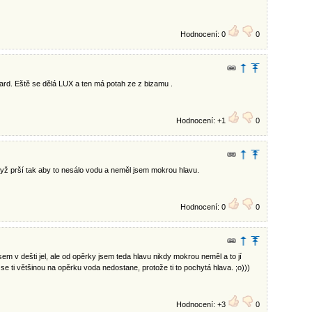
Hodnocení: 0
0
dard. Eště se dělá LUX a ten má potah ze z bizamu .
Hodnocení: +1
0
dyž prší tak aby to nesálo vodu a neměl jsem mokrou hlavu.
Hodnocení: 0
0
jsem v dešti jel, ale od opěrky jsem teda hlavu nikdy mokrou neměl a to jí
e ti většinou na opěrku voda nedostane, protože ti to pochytá hlava. ;o)))
Hodnocení: +3
0