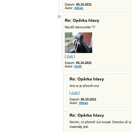
Datum:
05.10.2011
Autor:
Alban
Re: Opěrka hlavy
Myslíš takovouhle ??
[
Zpět
]
Datum:
05.10.2011
Autor:
Holfi
Re: Opěrka hlavy
Ano to je přesně ono
[
Zpět
]
Datum:
05.10.2011
Autor:
Alban
Re: Opěrka hlavy
Nevím, co přesně Juri koupil. Dneska už ty
materiály jiné.