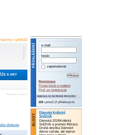
názory cyklistů
e-mail:
heslo:
zapamatovat
ĚŽE A HRY
Registrace
Poslat heslo e-mailem
Proč se registrovat
228
cyklistů (
7
přihlášených)
Dámská Králický
Sněžník
Dámská 2026Králický
Sněžník a pramen Moravy
idla diskuse
Druhá desítka Dámské
dávno začala, ale teprve
y: