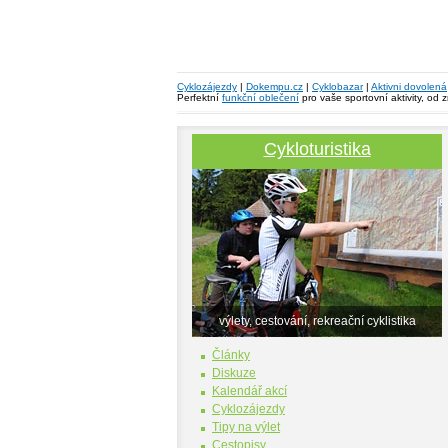
Cyklozájezdy
|
Dokempu.cz
|
Cyklobazar
|
Aktivni dovolená
Perfektní
funkční oblečení
pro vaše sportovní aktivity, od 
Cykloturistika
výlety, cestování, rekreační cyklistika
Články
Diskuze
Kalendář akcí
Cyklozájezdy
Tipy na výlet
Cestopisy