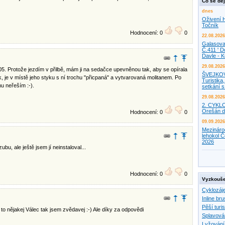
Co se děj
dnes
Oživení H
Točník
Hodnocení: 0
0
22.08.2026
Galasova
Č.411 ' D
Davle - 
29.08.2026
5. Protože jezdím v přilbě, mám ji na sedačce upevněnou tak, aby se opírala
ŠVEJKO
k, je v místě jeho styku s ní trochu "přicpaná" a vytvarovaná molitanem. Po
Turistika,
hu neřeším :-).
setkání 
29.08.2026
2. CYKL
Orešán d
Hodnocení: 0
0
09.09.2026
Mezináro
lehokol Č
2026
u, ale ještě jsem jí neinstaloval...
Hodnocení: 0
0
Vyzkouše
Cyklozáj
Inline bru
Pěší turis
to nějakej Válec tak jsem zvědavej :-) Ale díky za odpovědi
Splavová
Lyžování