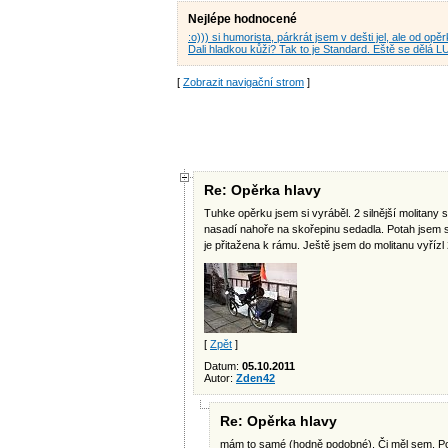
Nejlépe hodnocené
:o))) si humorista, párkrát jsem v dešti jel, ale od o
Dali hladkou kůži? Tak to je Standard. Eště se dělá 
[
Zobrazit navigační strom
]
Re: Opěrka hlavy
Tuhke opěrku jsem si vyráběl. 2 silnější molitan
nasadí nahoře na skořepinu sedadla. Potah jsem si 
je přitažena k rámu. Ještě jsem do molitanu vyřízl
[
Zpět
]
Datum:
05.10.2011
Autor:
Zden42
Re: Opěrka hlavy
mám to samé (hodně podobné). Či měl sem. Po let