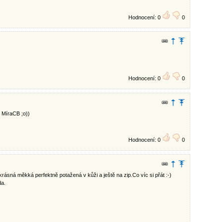
Hodnocení: 0
0
Hodnocení: 0
0
l MíraCB ;o))
Hodnocení: 0
0
ásná měkká perfektně potažená v kůži a ještě na zip.Co víc si přát :-)
da.