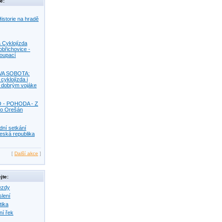
e:
istorie na hradě
 Cyklojízda
obřichovice -
Koupací
VA SOBOTA:
 cyklojízda i
s dobrým vojáke
O - POHODA - Z
o Orešán
dní setkání
eská republika
[
Další akce
]
jte:
ezdy
slení
tika
ní řek