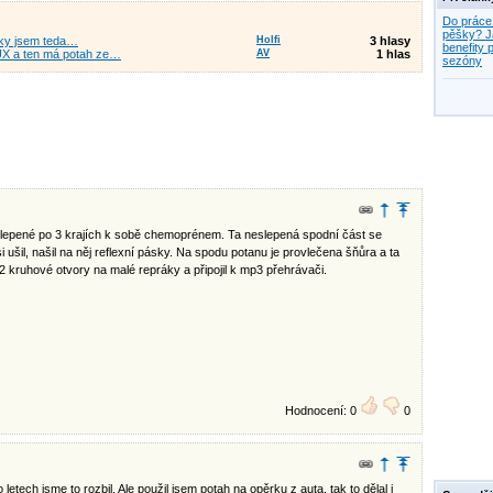
Do práce
pěšky? J
pěrky jsem teda…
Holfi
3 hlasy
benefity p
LUX a ten má potah ze…
AV
1 hlas
sezóny
y slepené po 3 krajích k sobě chemoprénem. Ta neslepená spodní část se
ušil, našil na něj reflexní pásky. Na spodu potanu je provlečena šňůra a ta
 2 kruhové otvory na malé repráky a připojil k mp3 přehrávači.
Hodnocení: 0
0
ech jsme to rozbil. Ale použil jsem potah na opěrku z auta, tak to dělal i