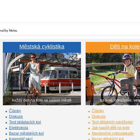
značky Moira.
Městská cyklistika
Děti na kole
každý den na kole ve vašem městě
na kole, odrážedle, ve 
Články
Články
Diskuze
Diskuze
Test skládacích kol
Test dětských odrážedel
Elektrokola
Jak naučit děti na kole
Bazar městských kol
Nenáročné cyklozájezdy
Kalendář akcí
Bazar dětských kol