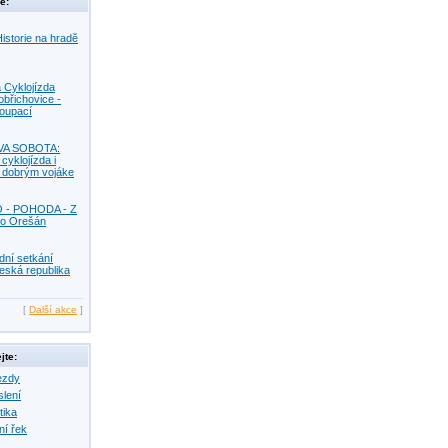
e:
istorie na hradě
 Cyklojízda
obřichovice -
Koupací
VA SOBOTA:
 cyklojízda i
s dobrým vojáke
O - POHODA - Z
o Orešán
dní setkání
eská republika
[
Další akce
]
jte:
ezdy
slení
tika
ní řek