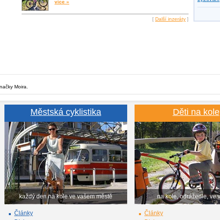
více »
[
Další inzeráty
]
značky Moira.
Městská cyklistika
Děti na kole
každý den na kole ve vašem městě
na kole, odrážedle, ve 
Články
Články