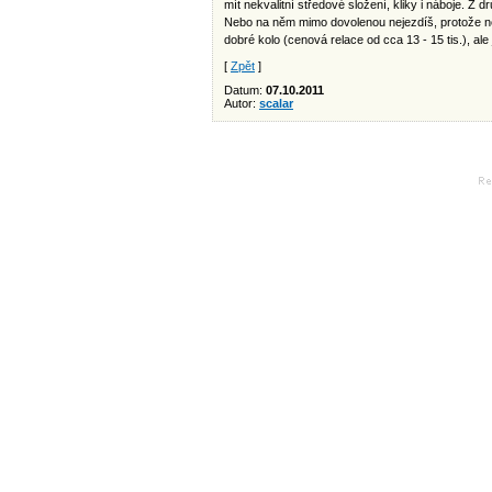
mít nekvalitní středové složení, kliky i náboje. Z 
Nebo na něm mimo dovolenou nejezdíš, protože ne
dobré kolo (cenová relace od cca 13 - 15 tis.), ale 
[
Zpět
]
Datum:
07.10.2011
Autor:
scalar