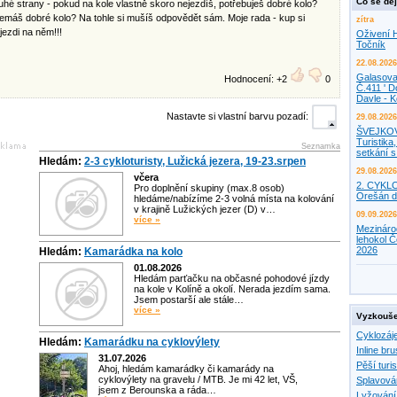
Co se děj
druhé strany - pokud na kole vlastně skoro nejezdíš, potřebuješ dobré kolo?
máš dobré kolo? Na tohle si mušíš odpovědět sám. Moje rada - kup si
zítra
jezdi na něm!!!
Oživení H
Točník
22.08.2026
Galasova
Hodnocení: +2
0
Č.411 ' D
Davle - 
Nastavte si vlastní barvu pozadí:
29.08.2026
ŠVEJKO
Turistika,
Seznamka
setkání 
Hledám:
2-3 cykloturisty, Lužická jezera, 19-23.srpen
29.08.2026
včera
2. CYKL
Pro doplnění skupiny (max.8 osob)
Orešán d
hledáme/nabízíme 2-3 volná místa na kolování
v krajině Lužických jezer (D) v…
09.09.2026
více »
Mezináro
lehokol Č
2026
Hledám:
Kamarádka na kolo
01.08.2026
Hledám parťačku na občasné pohodové jízdy
na kole v Kolíně a okolí. Nerada jezdím sama.
Jsem postarší ale stále…
více »
Vyzkouše
Cyklozáj
Hledám:
Kamarádku na cyklovýlety
Inline bru
31.07.2026
Pěší turis
Ahoj, hledám kamarádky či kamarády na
cyklovýlety na gravelu / MTB. Je mi 42 let, VŠ,
Splavová
jsem z Berounska a ráda…
Lyžování