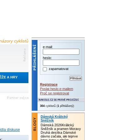
názory cyklistů
e-mail:
heslo:
zapamatovat
ĚŽE A HRY
Registrace
Poslat heslo e-mailem
Proč se registrovat
304
cyklistů (
1
přihlášený)
Dámská Králický
Sněžník
Dámská 2026Králický
Sněžník a pramen Moravy
idla diskuse
Druhá desítka Dámské
dávno začala, ale teprve
y: