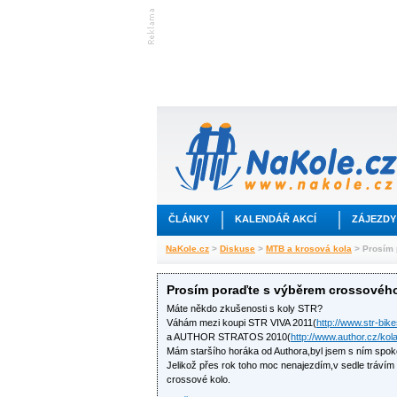
ČLÁNKY
KALENDÁŘ AKCÍ
ZÁJEZDY
NaKole.cz
>
Diskuse
>
MTB a krosová kola
> Prosím 
Prosím poraďte s výběrem crossového
Máte někdo zkušenosti s koly STR?
Váhám mezi koupi STR VIVA 2011(
http://www.str-bik
a AUTHOR STRATOS 2010(
http://www.author.cz/kol
Mám staršího horáka od Authora,byl jsem s ním spok
Jelikož přes rok toho moc nenajezdím,v sedle tráví
crossové kolo.