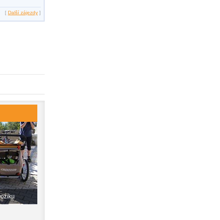
[
Další zájezdy
]
vozíku