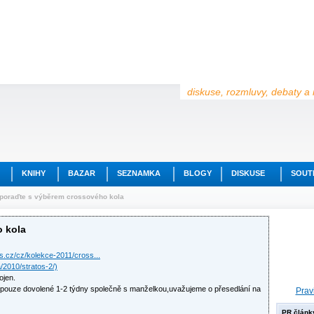
diskuse, rozmluvy, debaty a 
KNIHY
BAZAR
SEZNAMKA
BLOGY
DISKUSE
SOUT
poraďte s výběrem crossového kola
 kola
es.cz/cz/kolekce-2011/cross...
a/2010/stratos-2/)
ojen.
m pouze dovolené 1-2 týdny společně s manželkou,uvažujeme o přesedlání na
Prav
PR článk