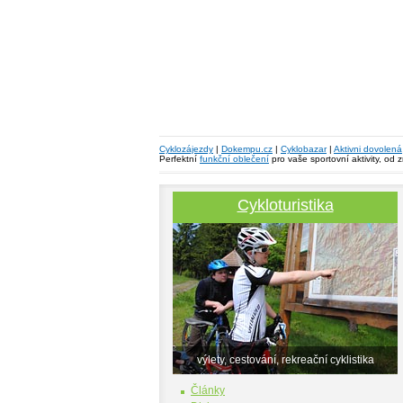
Cyklozájezdy
|
Dokempu.cz
|
Cyklobazar
|
Aktivni dovolená
Perfektní
funkční oblečení
pro vaše sportovní aktivity, od 
Cykloturistika
výlety, cestování, rekreační cyklistika
Články