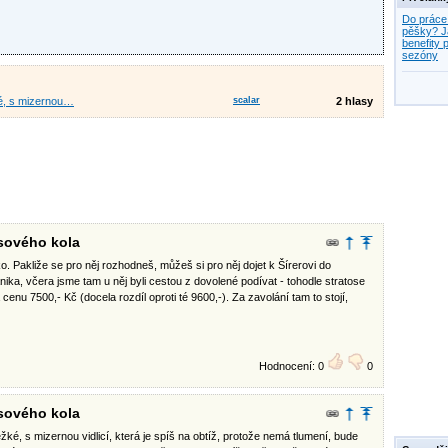
Do práce
pěšky? J
benefity p
sezóny
ké, s mizernou…
scalar
2 hlasy
sového kola
. Pakliže se pro něj rozhodneš, můžeš si pro něj dojet k Šírerovi do
a, včera jsme tam u něj byli cestou z dovolené podívat - tohodle stratose
enu 7500,- Kč (docela rozdíl oproti té 9600,-). Za zavolání tam to stojí,
Hodnocení: 0
0
sového kola
žké, s mizernou vidlicí, která je spíš na obtíž, protože nemá tlumení, bude