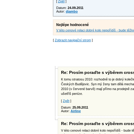
[
Zpět
]
Datum:
24.09.2011
Autor:
djambo
Nejlépe hodnocené
V této cenové relaci dobré kolo nepořídíš - bude těž
[
Zobrazit navigační strom
]
Re: Prosím poraďte s výběrem cros
K tomu stratosu 2010: rozhodně to je dobrý kolečko
Českých Budějovic. Syn mý ženy tam dělá mechanik
2010 (v červené barvě) mají přímo na prodejně za c
ušetříš peníze.
[
Zpět
]
Datum:
25.09.2011
Autor:
Airline
Re: Prosím poraďte s výběrem cros
V této cenové relaci dobré kolo nepořídíš - bude tě