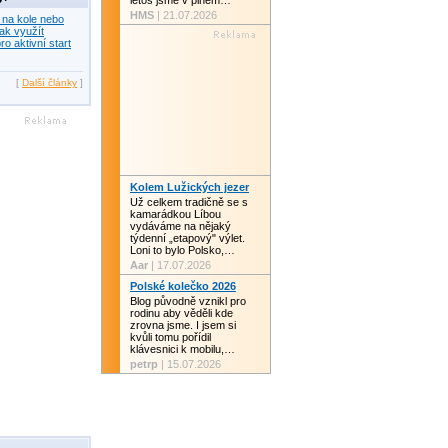
letos jsme v plném…
HMS
| 21.07.2026
 na kole nebo
ak využít
ro aktivní start
[
Další články
]
Kolem Lužických jezer
Už celkem tradičně se s
kamarádkou Líbou
vydáváme na nějaký
týdenní „etapový" výlet.
Loni to bylo Polsko,…
Aar
| 17.07.2026
Polské kolečko 2026
Blog původně vznikl pro
rodinu aby věděli kde
zrovna jsme. I jsem si
kvůli tomu pořídil
klávesnici k mobilu,…
petrp
| 15.07.2026