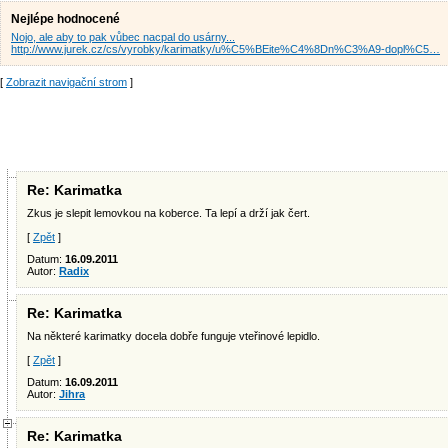
Nejlépe hodnocené
Nojo, ale aby to pak vůbec nacpal do usárny...
http://www.jurek.cz/cs/vyrobky/karimatky/u%C5%BEite%C4%8Dn%C3%A9-dopl%C5…
[
Zobrazit navigační strom
]
Re: Karimatka
Zkus je slepit lemovkou na koberce. Ta lepí a drží jak čert.
[
Zpět
]
Datum:
16.09.2011
Autor:
Radix
Re: Karimatka
Na některé karimatky docela dobře funguje vteřinové lepidlo.
[
Zpět
]
Datum:
16.09.2011
Autor:
Jihra
Re: Karimatka