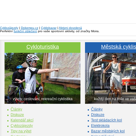
Cyklozájezdy
|
Dokempu.cz
|
Cyklobazar
|
Aktivni dovolená
Perfektní
funkční oblečení
pro vaše sportovní aktivity, od značky Moira.
Cykloturistika
Městská cyklis
výlety, cestování, rekreační cyklistika
každý den na kole ve va
Články
Články
Diskuze
Diskuze
Kalendář akcí
Test skládacích kol
Cyklozájezdy
Elektrokola
Tipy na výlet
Bazar městských kol