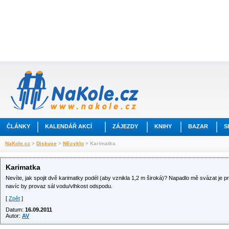
ČLÁNKY
KALENDÁŘ AKCÍ
ZÁJEZDY
KNIHY
BAZAR
S
NaKole.cz
>
Diskuse
>
NEcyklo
> Karimatka
Karimatka
Nevíte, jak spojit dvě karimatky podél (aby vznikla 1,2 m široká)? Napadlo mě svázat je pr
navíc by provaz sál vodu/vlhkost odspodu.
[
Zpět
]
Datum:
16.09.2011
Autor:
AV