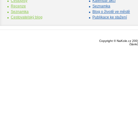
Cestopisy
Kalendář akcí
Recenze
Seznamka
Seznamka
Blog o životě ve městě
Cestovatelský blog
Publikace ke stažení
Copyright © NaKole.cz 2003
článk