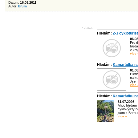
Datum:
16.09.2011
Autor:
brum
Hledám:
2-3 cykloturis
06.0
Pro d
hledá
v kra
více 
Hledám:
Kamarádka na
01.0
Hled
na ko
Jsem 
více 
Hledám:
Kamarádku na
31.07.2026
Ahoj, hledám
cyklovýlety n
jsem z Bero
více »