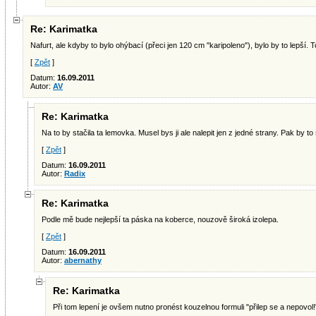
Re: Karimatka
Nafurt, ale kdyby to bylo ohýbací (přeci jen 120 cm "karipoleno"), bylo by to lepší. T
[
Zpět
]
Datum:
16.09.2011
Autor:
AV
Re: Karimatka
Na to by stačila ta lemovka. Musel bys ji ale nalepit jen z jedné strany. Pak by to
[
Zpět
]
Datum:
16.09.2011
Autor:
Radix
Re: Karimatka
Podle mě bude nejlepší ta páska na koberce, nouzově široká izolepa.
[
Zpět
]
Datum:
16.09.2011
Autor:
abernathy
Re: Karimatka
Při tom lepení je ovšem nutno pronést kouzelnou formuli "přilep se a nepovol!