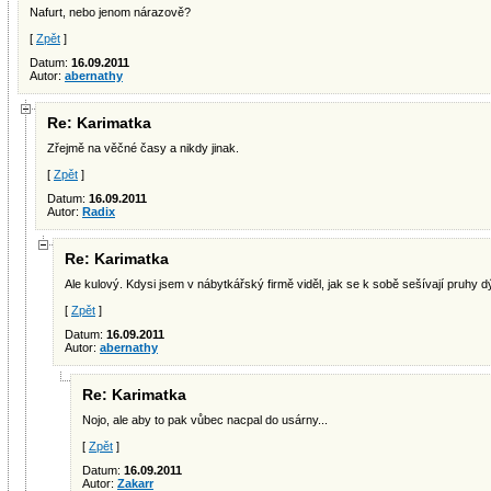
Nafurt, nebo jenom nárazově?
[
Zpět
]
Datum:
16.09.2011
Autor:
abernathy
Re: Karimatka
Zřejmě na věčné časy a nikdy jinak.
[
Zpět
]
Datum:
16.09.2011
Autor:
Radix
Re: Karimatka
Ale kulový. Kdysi jsem v nábytkářský firmě viděl, jak se k sobě sešívají pruhy d
[
Zpět
]
Datum:
16.09.2011
Autor:
abernathy
Re: Karimatka
Nojo, ale aby to pak vůbec nacpal do usárny...
[
Zpět
]
Datum:
16.09.2011
Autor:
Zakarr