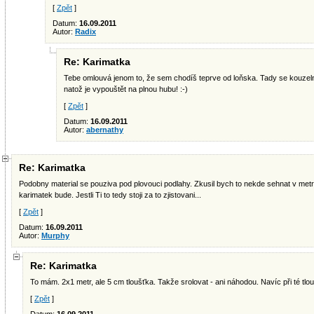
[
Zpět
]
Datum:
16.09.2011
Autor:
Radix
Re: Karimatka
Tebe omlouvá jenom to, že sem chodíš teprve od loňska. Tady se kouzel
natož je vypouštět na plnou hubu! :-)
[
Zpět
]
Datum:
16.09.2011
Autor:
abernathy
Re: Karimatka
Podobny material se pouziva pod plovouci podlahy. Zkusil bych to nekde sehnat v met
karimatek bude. Jestli Ti to tedy stoji za to zjistovani...
[
Zpět
]
Datum:
16.09.2011
Autor:
Murphy
Re: Karimatka
To mám. 2x1 metr, ale 5 cm tloušťka. Takže srolovat - ani náhodou. Navíc při té tlouš
[
Zpět
]