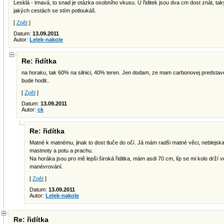
Lesklá - tmavá, to snad je otázka osobního vkusu. U řiditek jsou dva cm dost znát, tak
jakých cestách se stím potloukáš.
[
Zpět
]
Datum:
13.09.2011
Autor:
Lelek-nakole
Re: řidítka
na horaku, tak 60% na silnici, 40% teren. Jen dodam, ze mam carbonovej predstave
bude hodit..
[
Zpět
]
Datum:
13.09.2011
Autor:
ck
Re: řidítka
Matné k matnému, jinak to dost tluče do očí. Já mám radši matné věci, neblejskaj
mastnoty a potu a prachu.
Na horáka jsou pro mě lepši široká řiditka, mám asdi 70 cm, líp se mi kolo drží ve
manévrování.
[
Zpět
]
Datum:
13.09.2011
Autor:
Lelek-nakole
Re: řidítka