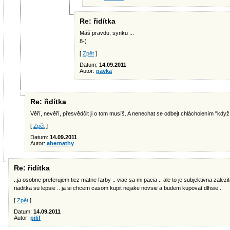
Re: řidítka
Máš pravdu, synku ...
8-)
[
Zpět
]
Datum:
14.09.2011
Autor:
pavka
Re: řidítka
Věří, nevěří, přesvědčit ji o tom musíš. A nenechat se odbejt chlácholením "když t
[
Zpět
]
Datum:
14.09.2011
Autor:
abernathy
Re: řidítka
..ja osobne preferujem tiez matne farby .. viac sa mi pacia .. ale to je subjektivna zalezi
riaditka su lepsie .. ja si chcem casom kupit nejake novsie a budem kupovat dlhsie ..
[
Zpět
]
Datum:
14.09.2011
Autor:
pilif