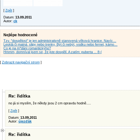
[
Zpět
]
Datum:
13.09.2011
Autor:
ck
Nejlépe hodnocené
Tzv. "dospělost" je jen administrativně stanovená věková hranice. Navíc…
Lesklá či matná, slipy nebo trenky, Být či nebýt, vodku nebo fernet, kámo…
Co je na m*dání romantickýho?
Hmmm, domníval jsem se, že jste dospělí. A zatím: puberta ... 8-(
[
Zobrazit navigační strom
]
Re: řidítka
no já si myslím, že někdy jsou 2 cm opravdu hodně.....
[
Zpět
]
Datum:
13.09.2011
Autor:
újezďák
Re: řidítka