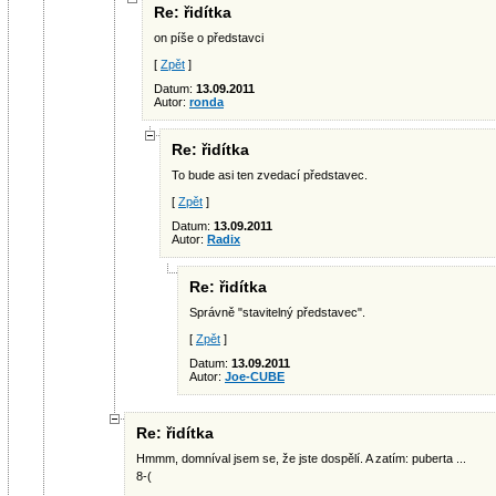
Re: řidítka
on píše o představci
[
Zpět
]
Datum:
13.09.2011
Autor:
ronda
Re: řidítka
To bude asi ten zvedací představec.
[
Zpět
]
Datum:
13.09.2011
Autor:
Radix
Re: řidítka
Správně "stavitelný představec".
[
Zpět
]
Datum:
13.09.2011
Autor:
Joe-CUBE
Re: řidítka
Hmmm, domníval jsem se, že jste dospělí. A zatím: puberta ...
8-(