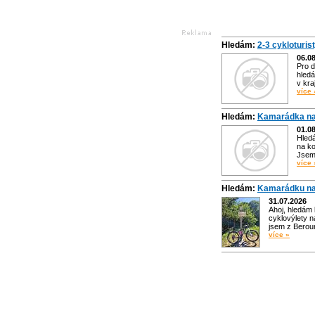
Hledám:
2-3 cykloturis
06.0
Pro d
hledá
v kra
více 
Hledám:
Kamarádka na
01.0
Hled
na ko
Jsem 
více 
Hledám:
Kamarádku na
31.07.2026
Ahoj, hledám
cyklovýlety n
jsem z Bero
více »