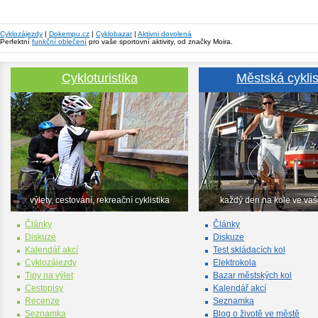
Cyklozájezdy
|
Dokempu.cz
|
Cyklobazar
|
Aktivni dovolená
Perfektní
funkční oblečení
pro vaše sportovní aktivity, od značky Moira.
Cykloturistika
Městská cyklis
výlety, cestování, rekreační cyklistika
každý den na kole ve va
Články
Články
Diskuze
Diskuze
Kalendář akcí
Test skládacích kol
Cyklozájezdy
Elektrokola
Tipy na výlet
Bazar městských kol
Cestopisy
Kalendář akcí
Recenze
Seznamka
Seznamka
Blog o životě ve městě