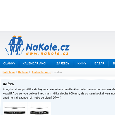
ČLÁNKY
KALENDÁŘ AKCÍ
ZÁJEZDY
KNIHY
BAZAR
S
NaKole.cz
>
Diskuse
>
Technické rady
> řidítka
řidítka
Ahoj,chci si koupit riditka ritchey wcs, ale vaham mezi lesklou nebo matnou cernou, nevidel
koupili? A co se tyce velikosti, ted mam riditka dlouhe 600 mm, ale co jsem koukal, vetsin
snad nehraji zadnou roli, nebo se pletu? Díky ;)