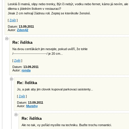
Lesklá či matná, slipy nebo trenky, Být či nebýt, vodku nebo fernet, kámo já nevím, ale
dilema s jídelním lístkem v restauraci?
Jinak 2 cm nehrají žádnou roli. Zeptej se kterékoliv ženské.
[
Zpět
]
Datum:
13.09.2011
Autor:
Zden42
Re: řidítka
Na dvou cenťákách jim nesejde, pokud uvěří, že tohle
/-----------------------------/ je 20 cm...
[
Zpět
]
Datum:
13.09.2011
Autor:
ronda
Re: řidítka
Jo, a pak aby jim clovek kupoval parkovaci asistenty...
[
Zpět
]
Datum:
13.09.2011
Autor:
Murphy
Re: řidítka
Ale no tak, vy pořád myslíte na techniku. Buďte trochu romantici.