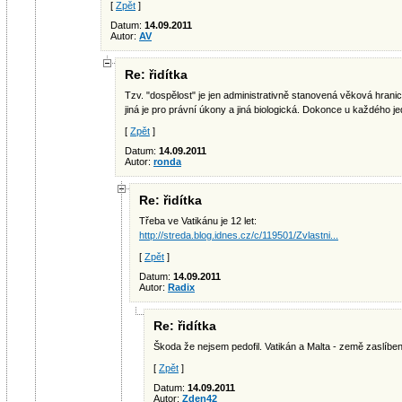
[
Zpět
]
Datum:
14.09.2011
Autor:
AV
Re: řidítka
Tzv. "dospělost" je jen administrativně stanovená věková hranic
jiná je pro právní úkony a jiná biologická. Dokonce u každého jedi
[
Zpět
]
Datum:
14.09.2011
Autor:
ronda
Re: řidítka
Třeba ve Vatikánu je 12 let:
http://streda.blog.idnes.cz/c/119501/Zvlastni...
[
Zpět
]
Datum:
14.09.2011
Autor:
Radix
Re: řidítka
Škoda že nejsem pedofil. Vatikán a Malta - země zaslíbe
[
Zpět
]
Datum:
14.09.2011
Autor:
Zden42