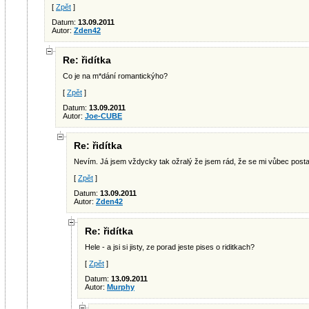
[
Zpět
]
Datum:
13.09.2011
Autor:
Zden42
Re: řidítka
Co je na m*dání romantickýho?
[
Zpět
]
Datum:
13.09.2011
Autor:
Joe-CUBE
Re: řidítka
Nevím. Já jsem vždycky tak ožralý že jsem rád, že se mi vůbec posta
[
Zpět
]
Datum:
13.09.2011
Autor:
Zden42
Re: řidítka
Hele - a jsi si jisty, ze porad jeste pises o riditkach?
[
Zpět
]
Datum:
13.09.2011
Autor:
Murphy