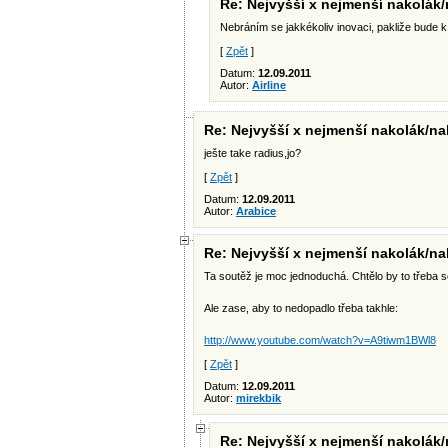
Re: Nejvyšší x nejmenší nakolák/
Nebráním se jakkékoliv inovaci, pakliže bude k 
[
Zpět
]
Datum:
12.09.2011
Autor:
Airline
Re: Nejvyšší x nejmenší nakolák/na
ješte take radius,jo?
[
Zpět
]
Datum:
12.09.2011
Autor:
Arabice
Re: Nejvyšší x nejmenší nakolák/na
Ta soutěž je moc jednoduchá. Chtělo by to třeba 
Ale zase, aby to nedopadlo třeba takhle:
http://www.youtube.com/watch?v=A9tiwm1BWl8
[
Zpět
]
Datum:
12.09.2011
Autor:
mirekbik
Re: Nejvyšší x nejmenší nakolák/