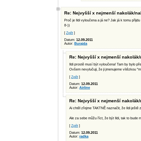
Re: Nejvyšší x nejmenší nakolák/na
Proč je Ildi vyloučena a já ne? Jak já k tomu přij
8-))
[
Zpět
]
Datum:
12.09.2011
Autor:
Burajda
Re: Nejvyšší x nejmenší nakolák/
Ildi prostě musí být vyloučena! Tam by bylo př
Ovšem nevylučuji, že ji jmenujeme vítězkou "m
[
Zpět
]
Datum:
12.09.2011
Autor:
Airline
Re: Nejvyšší x nejmenší nakolák/
Ai chtěl zřejme TAKTNĚ naznačit, že Ildi ještě 
Ale za sebe můžu říct, že být Ildi, tak to bude m
[
Zpět
]
Datum:
12.09.2011
Autor:
radka