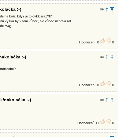
kolačka :-)
edě na kole, když je to cyklosraz?!?
á výška by v tom vůbec, ale vůbec nehrála roli.
li :o)))
Hodnocení: 0
0
nakolačka :-)
proti sobe?
Hodnocení: 0
0
k/nakolačka :-)
Hodnocení: +1
0