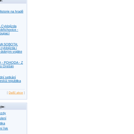
e:
istorie na hradě
 Cyklojízda
obřichovice -
Koupací
VA SOBOTA:
 cyklojízda i
s dobrým vojáke
O - POHODA - Z
o Orešán
dní setkání
eská republika
[
Další akce
]
jte:
ezdy
slení
tika
ní řek