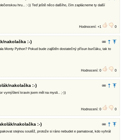
ečenskou hru... :-)) Teď ještě něco dalšího, čím zaplácneme ty další
Hodnocení: +1
0
k/nakolačka :-)
la Monty Python? Pokud bude zajištěn dostatečný přísun burčáku, tak to
Hodnocení: 0
0
lák/nakolačka :-)
r vymýšlení kravin jsem měl na mysli... ;-))
Hodnocení: 0
0
akolák/nakolačka :-)
akovat stejnou soutěž, protože si ráno nebudet e pamatovat, kdo vyhrál