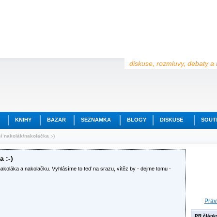
diskuse, rozmluvy, debaty a 
KNIHY
BAZAR
SEZNAMKA
BLOGY
DISKUSE
SOUT
í nakolák/nakolačka :-)
 :-)
nakoláka a nakolačku. Vyhlásíme to teď na srazu, vítěz by - dejme tomu -
Prav
PR článk