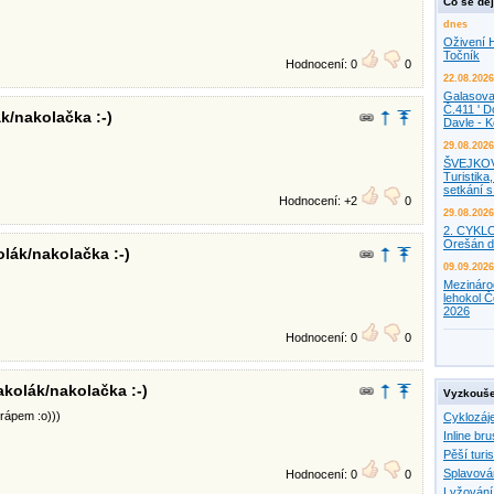
Co se děj
dnes
Oživení H
Točník
Hodnocení: 0
0
22.08.2026
Galasova
Č.411 ' D
k/nakolačka :-)
Davle - 
29.08.2026
ŠVEJKO
Turistika,
setkání 
Hodnocení: +2
0
29.08.2026
2. CYKL
Orešán d
lák/nakolačka :-)
09.09.2026
Mezináro
lehokol Č
2026
Hodnocení: 0
0
akolák/nakolačka :-)
Vyzkouše
drápem :o)))
Cyklozáj
Inline bru
Pěší turis
Splavová
Hodnocení: 0
0
Lyžování