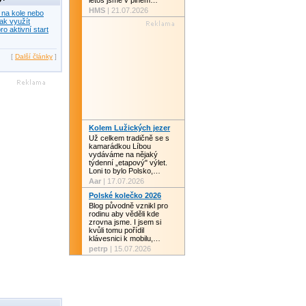
letos jsme v plném…
HMS
| 21.07.2026
 na kole nebo
ak využít
ro aktivní start
[
Další články
]
Kolem Lužických jezer
Už celkem tradičně se s
kamarádkou Líbou
vydáváme na nějaký
týdenní „etapový" výlet.
Loni to bylo Polsko,…
Aar
| 17.07.2026
Polské kolečko 2026
Blog původně vznikl pro
rodinu aby věděli kde
zrovna jsme. I jsem si
kvůli tomu pořídil
klávesnici k mobilu,…
petrp
| 15.07.2026