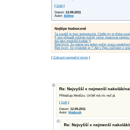
[
Zpět
]
Datum:
12.09.2011
Autor:
Airline
Nejlépe hodnocené
Ta soutěž je moc jednoduchá. Chtělo by to třeba sou
F tom případě můžete každý večer opakovat stejnou 
Asi jako medvěd kodiak:))
Řekl bych, že máme pro jeden večer srazu společens
Řek bych, že výsledek je 7. Ale v říjnu začínám v uni
[
Zobrazit navigační strom
]
Re: Nejvyšší x nejmenší nakolák/na
Přihlašuju Medůzu. Určitě má víc než já.
[
Zpět
]
Datum:
12.09.2011
Autor:
Hrabosh
Re: Nejvyšší x nejmenší nakolák/