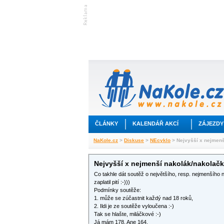
ČLÁNKY
KALENDÁŘ AKCÍ
ZÁJEZDY
NaKole.cz
>
Diskuse
>
NEcyklo
> Nejvyšší x nejmenš
Nejvyšší x nejmenší nakolák/nakolačka
Co takhle dát soutěž o největšího, resp. nejmenšího 
zaplatil pití :-)))
Podmínky soutěže:
1. může se zúčastnit každý nad 18 roků,
2. Ildi je ze soutěže vyloučena :-)
Tak se hlašte, miláčkové :-)
Já mám 178, Ane 164.