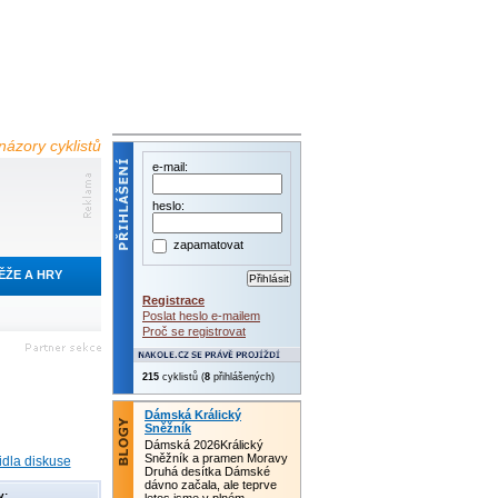
názory cyklistů
e-mail:
heslo:
zapamatovat
ĚŽE A HRY
Registrace
Poslat heslo e-mailem
Proč se registrovat
215
cyklistů (
8
přihlášených)
Dámská Králický
Sněžník
Dámská 2026Králický
Sněžník a pramen Moravy
idla diskuse
Druhá desítka Dámské
dávno začala, ale teprve
y: