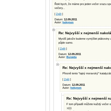
Řekl bych, že máme pro jeden večer srazu spol
večery...
[
Zpět
]
Datum:
12.09.2011
Autor:
hekynen
Re: Nejvyšší x nejmenší nakolá
Myslíš jakože budeme vymýšlet ptákoviny a
půjde samo.
[
Zpět
]
Datum:
12.09.2011
Autor:
Burajda
Re: Nejvyšší x nejmenší nako
Přesně tento "tajný moravský" katalyzáto
[
Zpět
]
Datum:
12.09.2011
Autor:
hekynen
Re: Nejvyšší x nejmenší n
F tom případě můžete každý večer op
:o)))