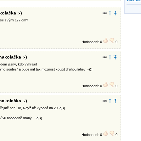
kolačka :-)
du se svými 177 cm?
Hodnocení: 0
0
nakolačka :-)
edem jasný, kdo vyhraje!
imo soutěž" a bude mít tak možnost koupit druhou láhev :-)))
Hodnocení: 0
0
nakolačka :-)
zřejmě není 18, ikdyž už vypadá na 20 :o)))
ít Ai hóooodně drahý... :o)))
Hodnocení: 0
0