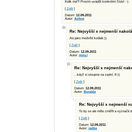
Kolik má?! Prosím uvádět konkrétní číslo! :-)
[
Zpět
]
Datum:
12.09.2011
Autor:
Airline
Re: Nejvyšší x nejmenší nakolá
Asi jako medvěd kodiak:))
[
Zpět
]
Datum:
12.09.2011
Autor:
mira.l
Re: Nejvyšší x nejmenší nako
...když si stoupne na zadní. 8-))
[
Zpět
]
Datum:
12.09.2011
Autor:
Burajda
Re: Nejvyšší x nejmenší n
To by se ale mělo změřit a vyznačit 
[
Zpět
]
Datum:
12.09.2011
Autor:
radka