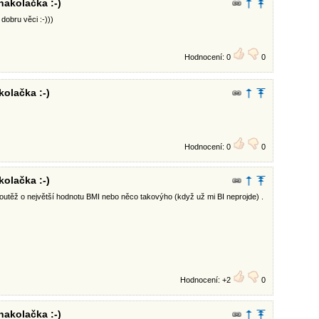
nakolačka :-)
dobru věci :-)))
Hodnocení: 0
0
kolačka :-)
Hodnocení: 0
0
kolačka :-)
soutěž o největší hodnotu BMI nebo něco takovýho (když už mi BI neprojde) .
Hodnocení: +2
0
nakolačka :-)