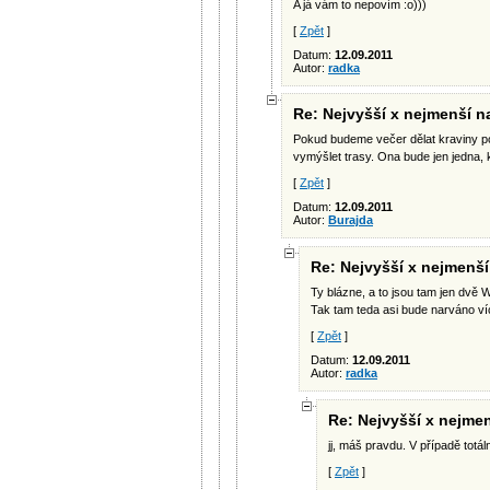
A já vám to nepovím :o)))
[
Zpět
]
Datum:
12.09.2011
Autor:
radka
Re: Nejvyšší x nejmenší n
Pokud budeme večer dělat kraviny po
vymýšlet trasy. Ona bude jen jedna, k
[
Zpět
]
Datum:
12.09.2011
Autor:
Burajda
Re: Nejvyšší x nejmenší
Ty blázne, a to jsou tam jen dvě W
Tak tam teda asi bude narváno víc
[
Zpět
]
Datum:
12.09.2011
Autor:
radka
Re: Nejvyšší x nejmen
jj, máš pravdu. V případě totáln
[
Zpět
]