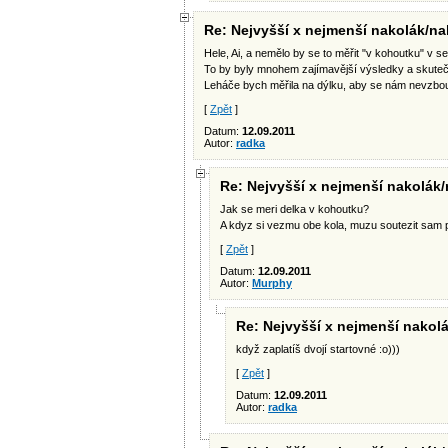
Re: Nejvyšší x nejmenší nakolák/na
Hele, Ai, a nemělo by se to měřit "v kohoutku" v s
To by byly mnohem zajímavější výsledky a skutečn
Leháče bych měřila na dýlku, aby se nám nevzbouři
[
Zpět
]
Datum:
12.09.2011
Autor:
radka
Re: Nejvyšší x nejmenší nakolák/
Jak se meri delka v kohoutku?
A kdyz si vezmu obe kola, muzu soutezit sam 
[
Zpět
]
Datum:
12.09.2011
Autor:
Murphy
Re: Nejvyšší x nejmenší nakolá
když zaplatíš dvojí startovné :o)))
[
Zpět
]
Datum:
12.09.2011
Autor:
radka