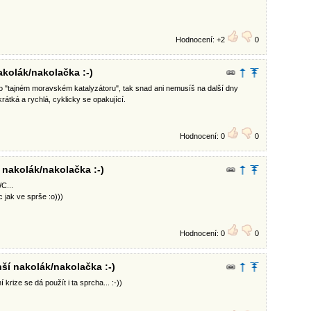
Hodnocení: +2
0
akolák/nakolačka :-)
 "tajném moravském katalyzátoru", tak snad ani nemusíš na další dny
rátká a rychlá, cyklicky se opakující.
Hodnocení: 0
0
 nakolák/nakolačka :-)
C...
 jak ve sprše :o)))
Hodnocení: 0
0
ší nakolák/nakolačka :-)
í krize se dá použít i ta sprcha... :-))