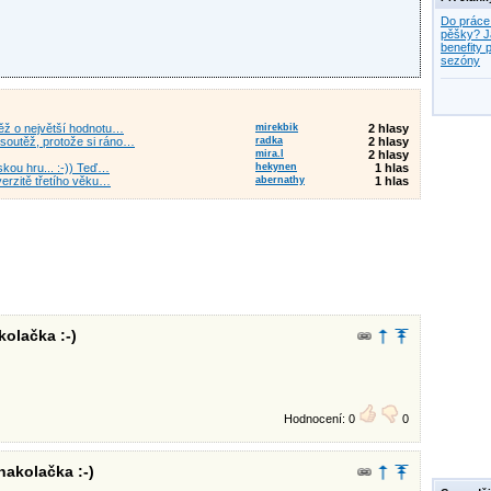
Do práce
pěšky? J
benefity p
sezóny
těž o největší hodnotu…
mirekbik
2 hlasy
soutěž, protože si ráno…
radka
2 hlasy
mira.l
2 hlasy
kou hru... :-)) Teď…
hekynen
1 hlas
verzitě třetího věku…
abernathy
1 hlas
kolačka :-)
Hodnocení: 0
0
nakolačka :-)