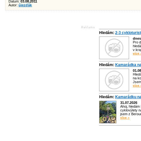
Datum:
03.08.2011
Autor:
újezďák
Hledám:
2-3 cykloturis
dnes
Pro d
hledá
v kra
více 
Hledám:
Kamarádka na
01.0
Hled
na ko
Jsem 
více 
Hledám:
Kamarádku na
31.07.2026
Ahoj, hledám
cyklovýlety n
jsem z Bero
více »