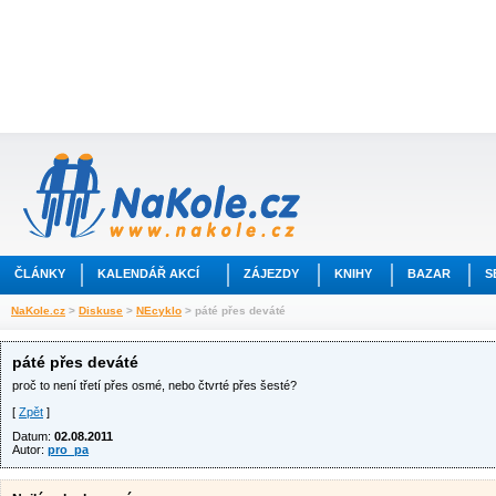
ČLÁNKY
KALENDÁŘ AKCÍ
ZÁJEZDY
KNIHY
BAZAR
S
NaKole.cz
>
Diskuse
>
NEcyklo
> páté přes deváté
páté přes deváté
proč to není třetí přes osmé, nebo čtvrté přes šesté?
[
Zpět
]
Datum:
02.08.2011
Autor:
pro_pa