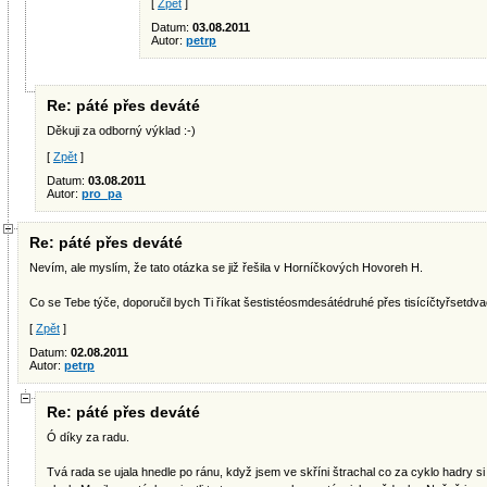
[
Zpět
]
Datum:
03.08.2011
Autor:
petrp
Re: páté přes deváté
Děkuji za odborný výklad :-)
[
Zpět
]
Datum:
03.08.2011
Autor:
pro_pa
Re: páté přes deváté
Nevím, ale myslím, že tato otázka se již řešila v Horníčkových Hovoreh H.
Co se Tebe týče, doporučil bych Ti říkat šestistéosmdesátédruhé přes tisícíčtyřsetdva
[
Zpět
]
Datum:
02.08.2011
Autor:
petrp
Re: páté přes deváté
Ó díky za radu.
Tvá rada se ujala hnedle po ránu, když jsem ve skříni štrachal co za cyklo hadry s