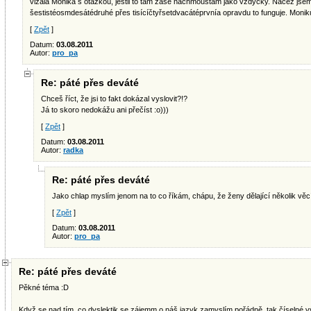
vlzala Monika s otázkou, jestli to tam zase nachmoustám jako vždycky. Načež jsem
šestistéosmdesátédruhé přes tisícíčtyřsetdvacátéprvnía opravdu to funguje. Moniku 
[
Zpět
]
Datum:
03.08.2011
Autor:
pro_pa
Re: páté přes deváté
Chceš říct, že jsi to fakt dokázal vyslovit?!?
Já to skoro nedokážu ani přečíst :o)))
[
Zpět
]
Datum:
03.08.2011
Autor:
radka
Re: páté přes deváté
Jako chlap myslím jenom na to co říkám, chápu, že ženy dělající několik věc
[
Zpět
]
Datum:
03.08.2011
Autor:
pro_pa
Re: páté přes deváté
Pěkné téma :D
Když se nad tím, co dyslektik se zájemm o náš jazyk zamyslím pořádně, tak číselné výr