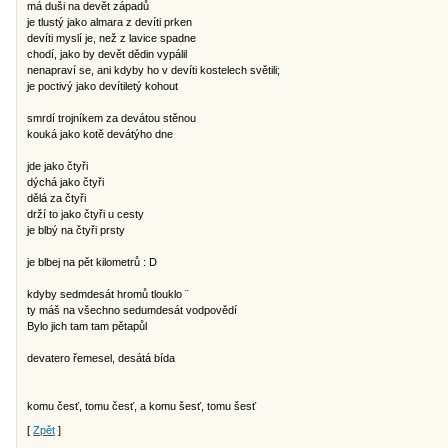
má duši na devět západů
je tlustý jako almara z devíti prken
devíti myslí je, než z lavice spadne
chodí, jako by devět dědin vypálil
nenapraví se, ani kdyby ho v devíti kostelech světili;
je poctivý jako devítiletý kohout
smrdí trojníkem za devátou stěnou
kouká jako kotě devátýho dne
jde jako čtyři
dýchá jako čtyři
dělá za čtyři
drží to jako čtyři u cesty
je blbý na čtyři prsty
je blbej na pět kilometrů : D
kdyby sedmdesát hromů tlouklo ¨
ty máš na všechno sedumdesát vodpovědí
Bylo jich tam tam pětapůl
devatero řemesel, desátá bída
komu česť, tomu česť, a komu šesť, tomu šesť
[
Zpět
]