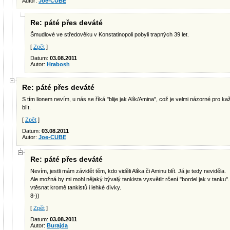
Autor:
Joe-CUBE
Re: páté přes deváté
Šmudlové ve středověku v Konstatinopoli pobyli trapných 39 let.
[
Zpět
]
Datum:
03.08.2011
Autor:
Hrabosh
Re: páté přes deváté
S tím lionem nevím, u nás se říká "blije jak Alík/Amina", což je velmi názorné pro 
blít.
[
Zpět
]
Datum:
03.08.2011
Autor:
Joe-CUBE
Re: páté přes deváté
Nevím, jestli mám závidět těm, kdo viděli Alíka či Aminu blít. Já je tedy neviděla.
Ale možná by mi mohl nějaký bývalý tankista vysvětlit rčení "bordel jak v tanku"
vtěsnat kromě tankistů i lehké dívky.
8-))
[
Zpět
]
Datum:
03.08.2011
Autor:
Burajda