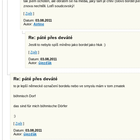
tak jsem ochoten, ale obrátím se na média, jaký tam je chlív (slovo bordel js
znova nechtěli. Lotři soudcovský!
[
Zpět
]
Datum:
03.08.2011
Autor:
Airline
Re: páté přes deváté
Jestli to nebylo spíš míněno jako bordel jako hluk :)
[
Zpět
]
Datum:
03.08.2011
Autor:
újezďák
Re: páté přes deváté
to je lepší německé označení bordelu nebo ve smyslu mám v tom zmatek
böhmisch Dorf
das sind für mich böhmische Dörfer
:)
[
Zpět
]
Datum:
03.08.2011
Autor:
újezďák