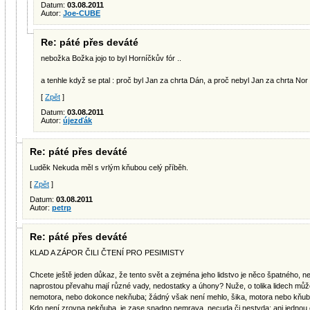
Datum:
03.08.2011
Autor:
Joe-CUBE
Re: páté přes deváté
nebožka Božka jojo to byl Horníčkův fór ..
a tenhle když se ptal : proč byl Jan za chrta Dán, a proč nebyl Jan za chrta Nor
[
Zpět
]
Datum:
03.08.2011
Autor:
újezďák
Re: páté přes deváté
Luděk Nekuda měl s vrlým kňubou celý příběh.
[
Zpět
]
Datum:
03.08.2011
Autor:
petrp
Re: páté přes deváté
KLAD A ZÁPOR ČILI ČTENÍ PRO PESIMISTY
Chcete ještě jeden důkaz, že tento svět a zejména jeho lidstvo je něco špatného,
naprostou převahu mají různé vady, nedostatky a úhony? Nuže, o tolika lidech můžet
nemotora, nebo dokonce nekňuba; žádný však není mehlo, šika, motora nebo kňuba
Kdo není zrovna nekňuba, je zase snadno nemrava, necuda či nestyda; ani jednou 