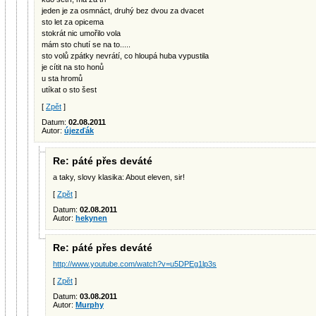
jeden je za osmnáct, druhý bez dvou za dvacet
sto let za opicema
stokrát nic umořilo vola
mám sto chutí se na to.....
sto volů zpátky nevrátí, co hloupá huba vypustila
je cítit na sto honů
u sta hromů
utíkat o sto šest
[
Zpět
]
Datum:
02.08.2011
Autor:
újezďák
Re: páté přes deváté
a taky, slovy klasika: About eleven, sir!
[
Zpět
]
Datum:
02.08.2011
Autor:
hekynen
Re: páté přes deváté
http://www.youtube.com/watch?v=u5DPEg1lp3s
[
Zpět
]
Datum:
03.08.2011
Autor:
Murphy