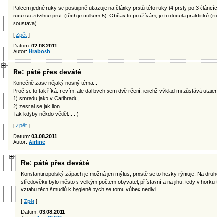
Palcem jedné ruky se postupně ukazuje na články prstů této ruky (4 prsty po 3 článcí
ruce se zdvihne prst. (těch je celkem 5). Občas to používám, je to docela praktické (r
soustava).
[
Zpět
]
Datum:
02.08.2011
Autor:
Hrabosh
Re: páté přes deváté
Konečně zase nějaký nosný téma...
Proč se to tak říká, nevím, ale dal bych sem dvě rčení, jejichž výklad mi zůstává utaj
1) smradu jako v Cařihradu,
2) zesr.al se jak lion.
Tak kdyby někdo věděl... :-)
[
Zpět
]
Datum:
03.08.2011
Autor:
Airline
Re: páté přes deváté
Konstantinopolský zápach je možná jen mýtus, prostě se to hezky rýmuje. Na druho
středověku bylo město s velkým počtem obyvatel, přístavní a na jihu, tedy v horku tam
vztahu těch šmudlů k hygieně bych se tomu vůbec nedivil.
[
Zpět
]
Datum:
03.08.2011