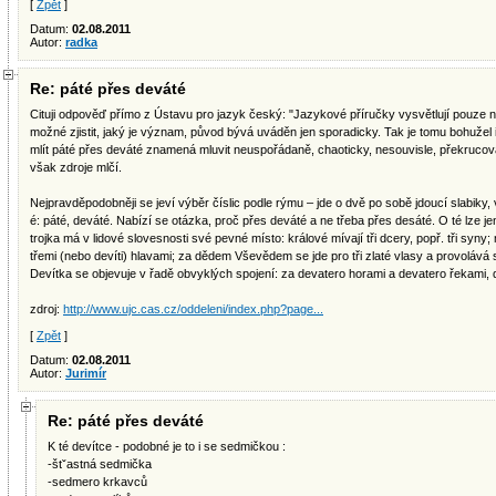
[
Zpět
]
Datum:
02.08.2011
Autor:
radka
Re: páté přes deváté
Cituji odpověď přímo z Ústavu pro jazyk český: "Jazykové příručky vysvětlují pouze ně
možné zjistit, jaký je význam, původ bývá uváděn jen sporadicky. Tak je tomu bohužel i 
mlít páté přes deváté znamená mluvit neuspořádaně, chaoticky, nesouvisle, překrucov
však zdroje mlčí.
Nejpravděpodobněji se jeví výběr číslic podle rýmu – jde o dvě po sobě jdoucí slabiky,
é: páté, deváté. Nabízí se otázka, proč přes deváté a ne třeba přes desáté. O té lze je
trojka má v lidové slovesnosti své pevné místo: králové mívají tři dcery, popř. tři syny; m
třemi (nebo devíti) hlavami; za dědem Vševědem se jde pro tři zlaté vlasy a provolává se
Devítka se objevuje v řadě obvyklých spojení: za devatero horami a devatero řekami, d
zdroj:
http://www.ujc.cas.cz/oddeleni/index.php?page...
[
Zpět
]
Datum:
02.08.2011
Autor:
Jurimír
Re: páté přes deváté
K té devítce - podobné je to i se sedmičkou :
-štˇastná sedmička
-sedmero krkavců