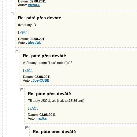
Datum:
02.08.2011
Autor:
ViktorA
Re: páté přes deváté
dva tucty :D
[
Zpět
]
Datum:
02.08.2011
Autor:
újezďák
Re: páté přes deváté
A tři tucty potom "jsou" nebo "je"?
[
Zpět
]
Datum:
03.08.2011
Autor:
Joe-CUBE
Re: páté přes deváté
Tři tucty JSOU, ale jinak to JE 36 :o)))
[
Zpět
]
Datum:
03.08.2011
Autor:
radka
Re: páté přes deváté