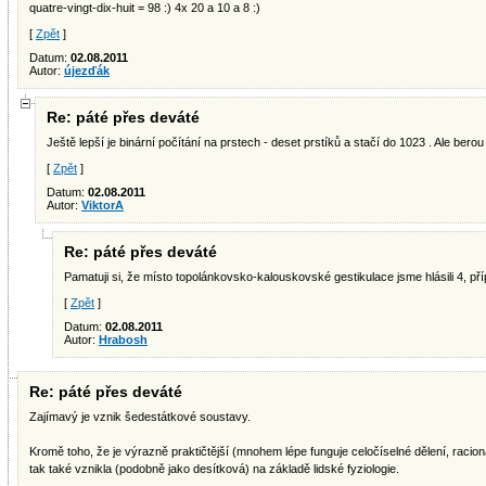
quatre-vingt-dix-huit = 98 :) 4x 20 a 10 a 8 :)
[
Zpět
]
Datum:
02.08.2011
Autor:
újezďák
Re: páté přes deváté
Ještě lepší je binární počítání na prstech - deset prstíků a stačí do 1023 . Ale bero
[
Zpět
]
Datum:
02.08.2011
Autor:
ViktorA
Re: páté přes deváté
Pamatuji si, že místo topolánkovsko-kalouskovské gestikulace jsme hlásili 4, př
[
Zpět
]
Datum:
02.08.2011
Autor:
Hrabosh
Re: páté přes deváté
Zajímavý je vznik šedestátkové soustavy.
Kromě toho, že je výrazně praktičtější (mnohem lépe funguje celočíselné dělení, racion
tak také vznikla (podobně jako desítková) na základě lidské fyziologie.