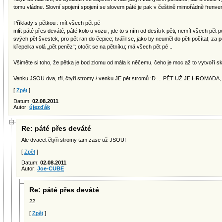
tomu vládne. Slovní spojení spojení se slovem páté je pak v češtině mimořádně frenve
Příklady s pětkou : mít všech pět pé
mlít páté přes deváté, páté kolo u vozu , jde to s ním od desíti k pěti, nemít všech pět 
svých pět švestek, pro pět ran do čepice; tvářil se, jako by neuměl do pěti počítat; za p
křepelka volá „pět peněz“; otočit se na pětníku; má všech pět pé ..
Všiměte si toho, že pětka je bod zlomu od mála k něčemu, čeho je moc až to vytvoří 
Venku JSOU dva, tři, čtyři stromy / venku JE pět stromů :D ... PĚT UŽ JE HROMADA,
[
Zpět
]
Datum:
02.08.2011
Autor:
újezďák
Re: páté přes deváté
Ale dvacet čtyři stromy tam zase už JSOU!
[
Zpět
]
Datum:
02.08.2011
Autor:
Joe-CUBE
Re: páté přes deváté
22
[
Zpět
]