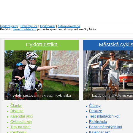
Cyklozájezdy
|
Dokempu.cz
|
Cyklobazar
|
Aktivni dovolená
Perfektní
funkční oblečení
pro vaše sportovní aktivity, od značky Moira.
Cykloturistika
Městská cyklis
výlety, cestování, rekreační cyklistika
každý den na kole ve va
Články
Články
Diskuze
Diskuze
Kalendář akcí
Test skládacích kol
Cyklozájezdy
Elektrokola
Tipy na výlet
Bazar městských kol
Cestopisy
Kalendář akcí