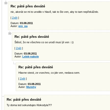
Re: páté přes deváté
nic, akorát se mi to urodilo v hlavě, tak to šlo ven, aby to tam nepřekáželo.
[
Zpět
]
Datum:
03.08.2011
Autor:
pro_pa
Re: páté přes deváté
Štěstí, že ne všechno co se urodí musí jít ven :-))
[
Zpět
]
Datum:
03.08.2011
Autor:
Lelek-nakole
Re: páté přes deváté
Hlavne stesti, ze vsechno, co jde ven, nedava sem.
[
Zpět
]
Datum:
03.08.2011
Autor:
Murphy
Re: páté přes deváté
Ty doma ted sekundujes Klokodyla?!?