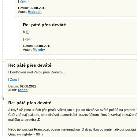
[
Zpět
]
Datum:
02.08.2011
Autor:
Hrabosh
Re: páté přes deváté
8-)))
[
Zpět
]
Datum:
03.08.2011
Autor:
Murphy
Re: páté přes deváté
I Beethoven mlel Pátou přes Devátou...
[
Zpět
]
Datum:
02.08.2011
Autor:
ronda
Re: páté přes deváté
A když už jsme u těch pěti prstů, všimli jste si jak se různě ve světě počítá na prstech 
Češi začínají palcem, skandinávci a amerikáni ukazováčkem, finové zavírají roztažen
malíčku a rozevíra :D
Nebo jak počítají Francouzi, bosou matematikou :D dvacítkovou matematikou( počítají 
Quatre-vingt-dix = 90 :)