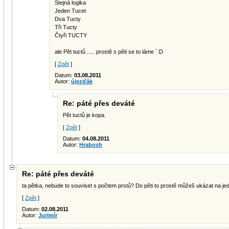
Stejná logika
Jeden Tucet
Dva Tucty
Tři Tucty
Čtyři TUCTY
ale Pět tuctů ..... prostě s pěti se to láme ´:D
[
Zpět
]
Datum:
03.08.2011
Autor:
újezďák
Re: páté přes deváté
Pět tuctů je kopa.
[
Zpět
]
Datum:
04.08.2011
Autor:
Hrabosh
Re: páté přes deváté
ta pětka, nebude to souviset s počtem prstů? Do pěti to prostě můžeš ukázat na jed
[
Zpět
]
Datum:
02.08.2011
Autor:
Jurimír