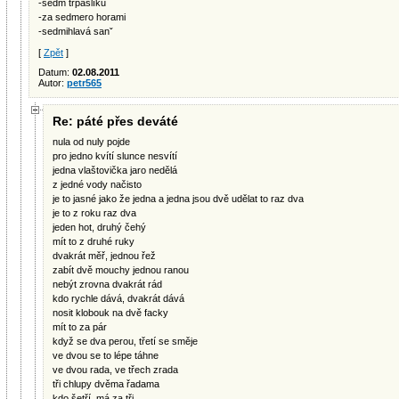
-sedm trpaslíků
-za sedmero horami
-sedmihlavá sanˇ
[
Zpět
]
Datum:
02.08.2011
Autor:
petr565
Re: páté přes deváté
nula od nuly pojde
pro jedno kvítí slunce nesvítí
jedna vlaštovička jaro nedělá
z jedné vody načisto
je to jasné jako že jedna a jedna jsou dvě udělat to raz dva
je to z roku raz dva
jeden hot, druhý čehý
mít to z druhé ruky
dvakrát měř, jednou řež
zabít dvě mouchy jednou ranou
nebýt zrovna dvakrát rád
kdo rychle dává, dvakrát dává
nosit klobouk na dvě facky
mít to za pár
když se dva perou, třetí se směje
ve dvou se to lépe táhne
ve dvou rada, ve třech zrada
tři chlupy dvěma řadama
kdo šetří, má za tři