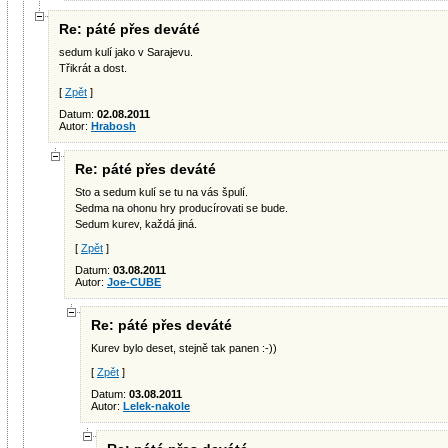
Re: páté přes deváté
sedum kulí jako v Sarajevu.
Třikrát a dost.
[
Zpět
]
Datum:
02.08.2011
Autor:
Hrabosh
Re: páté přes deváté
Sto a sedum kulí se tu na vás špulí.
Sedma na ohonu hry producírovati se bude.
Sedum kurev, každá jiná.
[
Zpět
]
Datum:
03.08.2011
Autor:
Joe-CUBE
Re: páté přes deváté
Kurev bylo deset, stejně tak panen :-))
[
Zpět
]
Datum:
03.08.2011
Autor:
Lelek-nakole