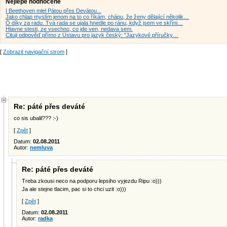
Nejlépe hodnocené
I Beethoven mlel Pátou přes Devátou...
Jako chlap myslím jenom na to co říkám, chápu, že ženy dělající několik…
Ó díky za radu. Tvá rada se ujala hnedle po ránu, když jsem ve skříni…
Hlavne stesti, ze vsechno, co jde ven, nedava sem.
Cituji odpověď přímo z Ústavu pro jazyk český: "Jazykové příručky…
[
Zobrazit navigační strom
]
Re: páté přes deváté
co sis ubalil??? :-)
[
Zpět
]
Datum:
02.08.2011
Autor:
nemluva
Re: páté přes deváté
Treba zkousi neco na podporu lepsiho vyjezdu Ripu :o)))
Ja ale stejne tlacim, pac si to chci uzit :o)))
[
Zpět
]
Datum:
02.08.2011
Autor:
radka