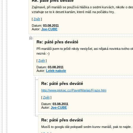
Re: páté přes deváté
Zajímavé, při mariáši se používá hláška o sedmi kurvách, nikoliv o des
vztahuje se to k deseti kartám, které máš na počátku hry.
[
Zpět
]
Datum:
03.08.2011
Autor:
Joe-CUBE
Re: páté přes deváté
Při mariáši jsem to ještě nikdy neslyšel, asi nějaká novinka tvého o
nezná :-)
[
Zpět
]
Datum:
03.08.2011
Autor:
Lelek-nakole
Re: páté přes deváté
http://www.piskac.cz/Pavel/Marias/Fraze.htm
[
Zpět
]
Datum:
03.08.2011
Autor:
Joe-CUBE
Re: páté přes deváté
Musíš to googlu dát polopatě sedm kurev mariáš, pak to najde.