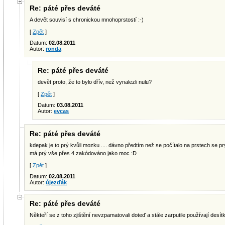
Re: páté přes deváté
A devět souvisí s chronickou mnohoprstostí :-)
[
Zpět
]
Datum:
02.08.2011
Autor:
ronda
Re: páté přes deváté
devět proto, že to bylo dřív, než vynalezli nulu?
[
Zpět
]
Datum:
03.08.2011
Autor:
evcas
Re: páté přes deváté
kdepak je to prý kvůli mozku .... dávno předtím než se počítalo na prstech se p
má prý vše přes 4 zakódováno jako moc :D
[
Zpět
]
Datum:
02.08.2011
Autor:
újezďák
Re: páté přes deváté
Někteří se z toho zjištění nevzpamatovali doteď a stále zarputile používají desít