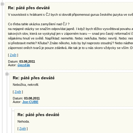
Re: páté přes deváté
V souvislosti s hrátkami s ČJ bych si dovolil připomenout gurua českého jazyka ve s
Co třeba tahle ukázka zamyšlení nad ČJ ?
na nejapné otázky se snažím odpovídat japně. I když bych těžko vysvětloval povahu a
takových slov, která se vyskytují jen v záporném tvaru — snad pro častý reformační či
nějakému hnutí ve světě. Například: nemehlo. Nebo: nekňuba. Nebo: nevrlý. Nebo: ne
si představit mehlo? Kňuba? Znáte někoho, kdo by byl naprosto stoudný? Nebo nádhern
zápornost oněch tvarů je pouze zdánlivá. Ale tak je to u nás skoro vždycky se vším :D
[
Zpět
]
Datum:
03.08.2011
Autor:
újezďák
Re: páté přes deváté
Nebožka, nekrofil.
[
Zpět
]
Datum:
03.08.2011
Autor:
Joe-CUBE
Re: páté přes deváté
Nehoda.
[
Zpět
]