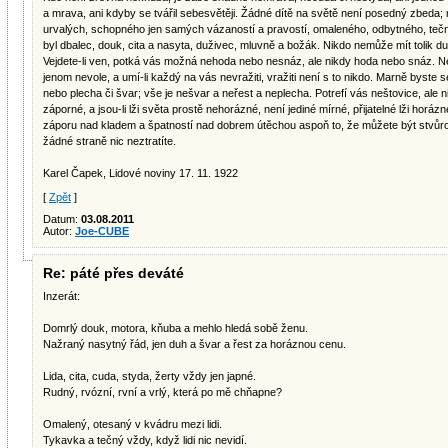
a mrava, ani kdyby se tvářil sebesvětěji. Žádné dítě na světě není posedný zbeda;
urvalých, schopného jen samých vázaností a pravostí, omaleného, odbytného, tečn
byl dbalec, douk, cita a nasyta, duživec, mluvně a božák. Nikdo nemůže mít tolik 
Vejdete-li ven, potká vás možná nehoda nebo nesnáz, ale nikdy hoda nebo snáz. Ne
jenom nevole, a umí-li každý na vás nevražiti, vražiti není s to nikdo. Marně byste se
nebo plecha či švar; vše je nešvar a neřest a neplecha. Potrefí vás neštovice, ale n
záporné, a jsou-li lži světa prostě nehorázné, není jediné mírné, přijatelné lži horá
záporu nad kladem a špatností nad dobrem útěchou aspoň to, že můžete být stvůr
žádné straně nic neztratíte.
Karel Čapek, Lidové noviny 17. 11. 1922
[
Zpět
]
Datum:
03.08.2011
Autor:
Joe-CUBE
Re: páté přes deváté
Inzerát:
Domrlý douk, motora, kňuba a mehlo hledá sobě ženu.
Nažraný nasytný řád, jen duh a švar a řest za horáznou cenu.
Lida, cita, cuda, styda, žerty vždy jen japné.
Rudný, rvózní, rvní a vrlý, která po mě chňapne?
Omalený, otesaný v kvádru mezi lidi.
Tykavka a tečný vždy, když lidi nic nevidí.