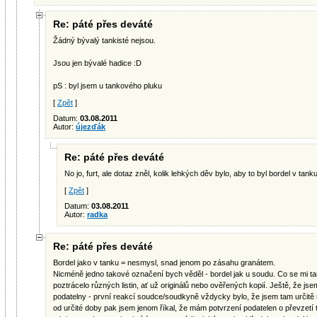
Re: páté přes deváté
Žádný bývalý tankisté nejsou.
Jsou jen bývalé hadice :D
pS : byl jsem u tankového pluku
[
Zpět
]
Datum:
03.08.2011
Autor:
újezďák
Re: páté přes deváté
No jo, furt, ale dotaz zněl, kolik lehkých děv bylo, aby to byl bordel v tanku
[
Zpět
]
Datum:
03.08.2011
Autor:
radka
Re: páté přes deváté
Bordel jako v tanku = nesmysl, snad jenom po zásahu granátem.
Nicméně jedno takové označení bych věděl - bordel jak u soudu. Co se mi 
poztrácelo různých listin, ať už originálů nebo ověřených kopií. Ještě, že j
podatelny - první reakcí soudce/soudkyně vždycky bylo, že jsem tam určitě ni
od určité doby pak jsem jenom říkal, že mám potvrzení podatelen o převzetí té k