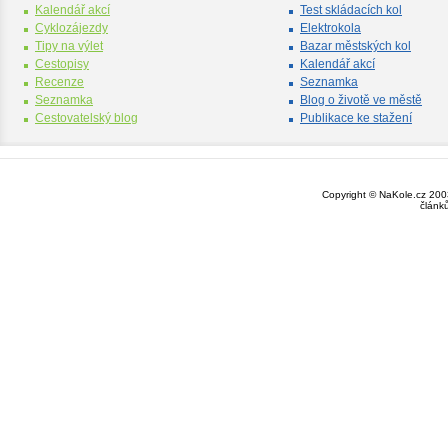
Kalendář akcí
Test skládacích kol
Cyklozájezdy
Elektrokola
Tipy na výlet
Bazar městských kol
Cestopisy
Kalendář akcí
Recenze
Seznamka
Seznamka
Blog o životě ve městě
Cestovatelský blog
Publikace ke stažení
Copyright © NaKole.cz 2003
článk