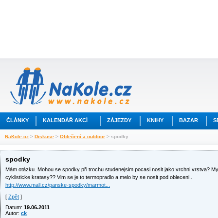
ČLÁNKY
KALENDÁŘ AKCÍ
ZÁJEZDY
KNIHY
BAZAR
S
NaKole.cz
>
Diskuse
>
Oblečení a outdoor
> spodky
spodky
Mám otázku. Mohou se spodky při trochu studenejsim pocasi nosit jako vrchni vrstva? My
cyklisticke kratasy?? Vim se je to termopradlo a melo by se nosit pod obleceni..
http://www.mall.cz/panske-spodky/marmot...
[
Zpět
]
Datum:
19.06.2011
Autor:
ck