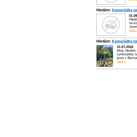
Hledám:
Kamarádka na
01.0
Hled
na ko
Jsem 
více 
Hledám:
Kamarádku na
31.07.2026
Ahoj, hledám
cyklovýlety n
jsem z Bero
více »