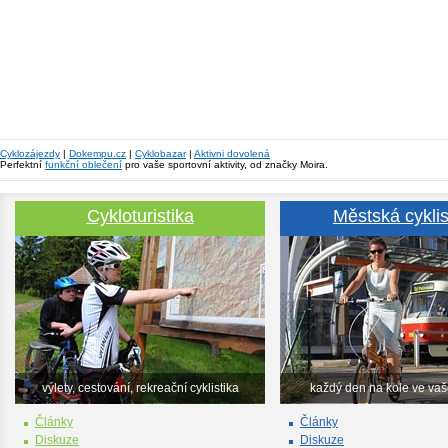
Cyklozájezdy
|
Dokempu.cz
|
Cyklobazar
|
Aktivni dovolená
Perfektní
funkční oblečení
pro vaše sportovní aktivity, od značky Moira.
Cykloturistika
Městská cyklis
výlety, cestování, rekreační cyklistika
každý den na kole ve va
Články
Články
Diskuze
Diskuze