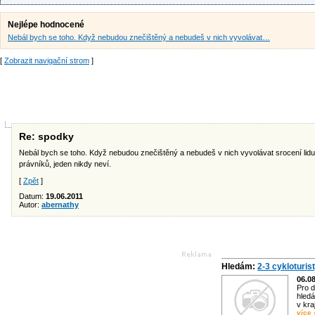
Nejlépe hodnocené
Nebál bych se toho. Když nebudou znečištěný a nebudeš v nich vyvolávat…
[
Zobrazit navigační strom
]
Re: spodky
Nebál bych se toho. Když nebudou znečištěný a nebudeš v nich vyvolávat srocení lidu, p
právníků, jeden nikdy neví.
[
Zpět
]
Datum:
19.06.2011
Autor:
abernathy
Hledám:
2-3 cykloturis
06.0
Pro d
hledá
v kra
více 