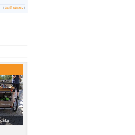
[
Další zájezdy
]
vozíku