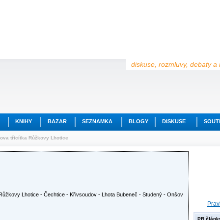
diskuse, rozmluvy, debaty a 
KNIHY
BAZAR
SEZNAMKA
BLOGY
DISKUSE
SOUT
ova třicítka Růžkovy Lhotice
 Růžkovy Lhotice - Čechtice - Křivsoudov - Lhota Bubeneč - Studený - Onšov
Prav
PR článk