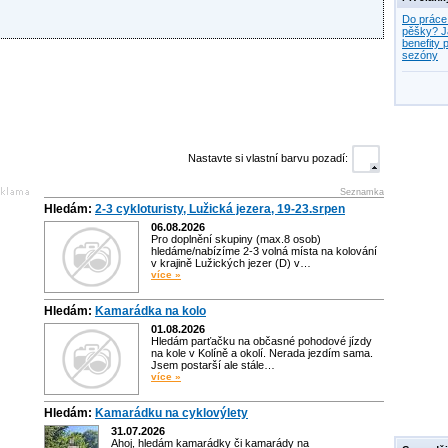
Do práce
pěšky? J
benefity p
sezóny
Nastavte si vlastní barvu pozadí:
Seznamka
Hledám:
2-3 cykloturisty, Lužická jezera, 19-23.srpen
06.08.2026
Pro doplnění skupiny (max.8 osob)
hledáme/nabízíme 2-3 volná místa na kolování
v krajině Lužických jezer (D) v…
více »
Hledám:
Kamarádka na kolo
01.08.2026
Hledám parťačku na občasné pohodové jízdy
na kole v Kolíně a okolí. Nerada jezdím sama.
Jsem postarší ale stále…
více »
Hledám:
Kamarádku na cyklovýlety
31.07.2026
Ahoj, hledám kamarádky či kamarády na