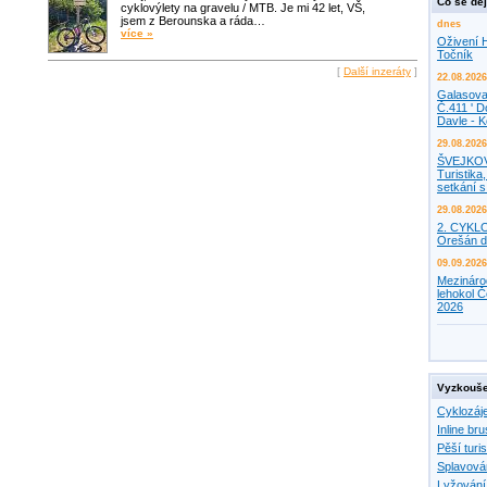
Co se děj
cyklovýlety na gravelu / MTB. Je mi 42 let, VŠ,
jsem z Berounska a ráda…
dnes
více »
Oživení H
Točník
[
Další inzeráty
]
22.08.2026
Galasova
Č.411 ' D
Davle - 
29.08.2026
ŠVEJKO
Turistika,
setkání 
29.08.2026
2. CYKL
Orešán d
09.09.2026
Mezináro
lehokol Č
2026
Vyzkouše
Cyklozáj
Inline bru
Pěší turis
Splavová
Lyžování