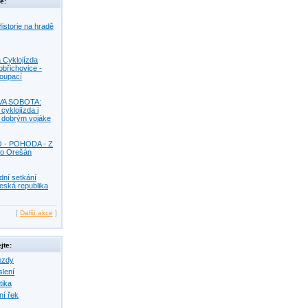
e:
istorie na hradě
 Cyklojízda
obřichovice -
Koupací
VA SOBOTA:
 cyklojízda i
s dobrým vojáke
O - POHODA - Z
o Orešán
dní setkání
eská republika
[
Další akce
]
jte:
ezdy
slení
tika
ní řek