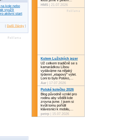
letos jsme v plném…
HMS
| 21.07.2026
 na kole nebo
ak využít
ro aktivní start
[
Další články
]
Kolem Lužických jezer
Už celkem tradičně se s
kamarádkou Líbou
vydáváme na nějaký
týdenní „etapový" výlet.
Loni to bylo Polsko,…
Aar
| 17.07.2026
Polské kolečko 2026
Blog původně vznikl pro
rodinu aby věděli kde
zrovna jsme. I jsem si
kvůli tomu pořídil
klávesnici k mobilu,…
petrp
| 15.07.2026