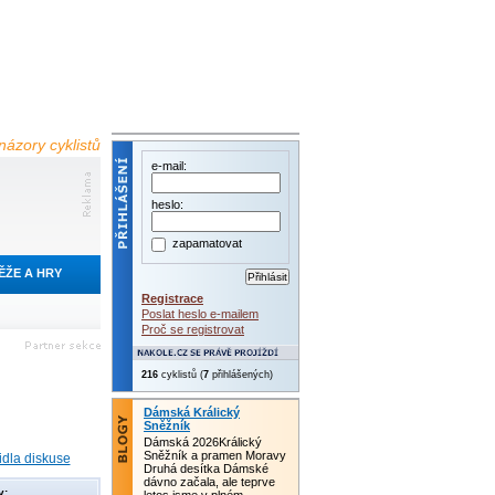
názory cyklistů
e-mail:
heslo:
zapamatovat
ĚŽE A HRY
Registrace
Poslat heslo e-mailem
Proč se registrovat
216
cyklistů (
7
přihlášených)
Dámská Králický
Sněžník
Dámská 2026Králický
Sněžník a pramen Moravy
idla diskuse
Druhá desítka Dámské
dávno začala, ale teprve
y: