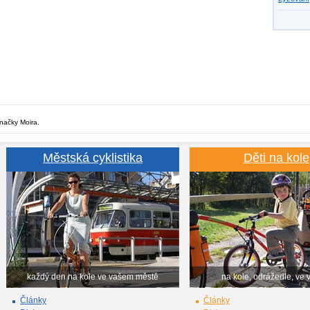
značky Moira.
Městská cyklistika
Děti na kole
každý den na kole ve vašem městě
na kole, odrážedle, ve 
Články
Články