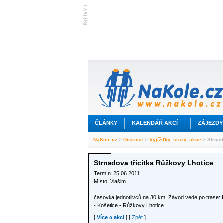
ČLÁNKY
KALENDÁŘ AKCÍ
ZÁJEZDY
NaKole.cz
>
Diskuse
>
Vyjížďky, srazy, akce
> Strnad
Strnadova třicítka Růžkovy Lhotice
Termín: 25.06.2011
Místo: Vlašim
časovka jednotlivců na 30 km. Závod vede po trase:
- Košetice - Růžkovy Lhotice.
[
Více o akci
] [
Zpět
]