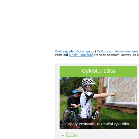
Cyklozájezdy
|
Dokempu.cz
|
Cyklobazar
|
Aktivni dovolená
Perfektní
funkční oblečení
pro vaše sportovní aktivity, od 
Cykloturistika
výlety, cestování, rekreační cyklistika
Články