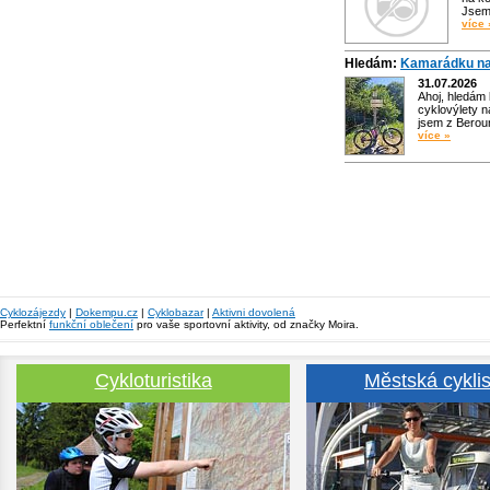
Jsem 
více 
Hledám:
Kamarádku na
31.07.2026
Ahoj, hledám
cyklovýlety n
jsem z Bero
více »
Cyklozájezdy
|
Dokempu.cz
|
Cyklobazar
|
Aktivni dovolená
Perfektní
funkční oblečení
pro vaše sportovní aktivity, od značky Moira.
Cykloturistika
Městská cyklis