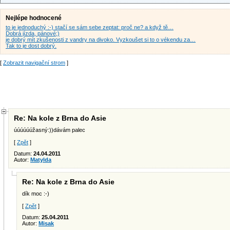
Nejlépe hodnocené
to je jednoduchý :-) stačí se sám sebe zeptat: proč ne? a když tě…
Dobrá jízda, pánové;)
je dobrý mít zkušenosti z vandry na divoko. Vyzkoušet si to o vékendu za…
Tak to je dost dobrý.
[
Zobrazit navigační strom
]
Re: Na kole z Brna do Asie
úúúúúúžasný:))dávám palec
[
Zpět
]
Datum:
24.04.2011
Autor:
Matylda
Re: Na kole z Brna do Asie
dík moc :-)
[
Zpět
]
Datum:
25.04.2011
Autor:
Misak