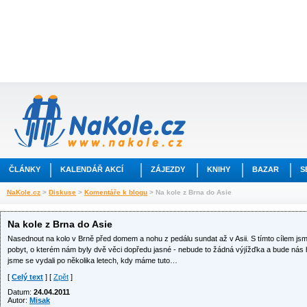
ČLÁNKY
KALENDÁŘ AKCÍ
ZÁJEZDY
KNIHY
BAZAR
S
NaKole.cz
>
Diskuse
>
Komentáře k blogu
> Na kole z Brna do Asie
Na kole z Brna do Asie
Nasednout na kolo v Brně před domem a nohu z pedálu sundat až v Asii. S tímto cílem jsme
pobyt, o kterém nám byly dvě věci dopředu jasné - nebude to žádná výjížďka a bude nás
jsme se vydali po několika letech, kdy máme tuto…
[
Celý text
] [
Zpět
]
Datum:
24.04.2011
Autor:
Misak