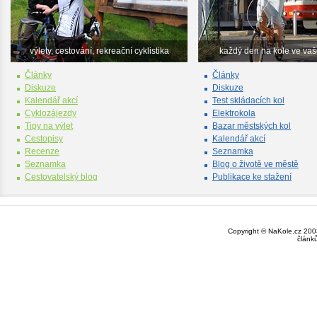
výlety, cestování, rekreační cyklistika
každý den na kole ve va
Články
Články
Diskuze
Diskuze
Kalendář akcí
Test skládacích kol
Cyklozájezdy
Elektrokola
Tipy na výlet
Bazar městských kol
Cestopisy
Kalendář akcí
Recenze
Seznamka
Seznamka
Blog o životě ve městě
Cestovatelský blog
Publikace ke stažení
Copyright © NaKole.cz 2003
článk