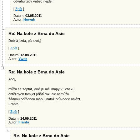
odvahu tady vůbec nejde...
[
Zpět
]
Datum:
03.05.2011
Autor:
Howgh
Re: Na kole z Brna do Asie
Dobrá jízda, pánové;)
[
Zpět
]
Datum:
12.08.2011
Autor:
Ywec
Re: Na kole z Brna do Asie
Ahoj,
můžu se zeptat, jaké jsi měl mapy v Srbsku,
chtěl bych tam jet příští rok, ale nemůžu
žádnou pořádnou mapu, natož průvodce nalézt.
Franta
[
Zpět
]
Datum:
14.09.2011
Autor:
Franta
Re: Na kole z Brna do Asie