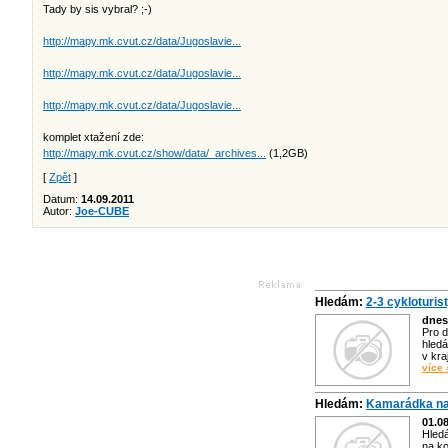
Tady by sis vybral? ;-)
http://mapy.mk.cvut.cz/data/Jugoslavie...
http://mapy.mk.cvut.cz/data/Jugoslavie...
http://mapy.mk.cvut.cz/data/Jugoslavie...
komplet xtažení zde:
http://mapy.mk.cvut.cz/show/data/_archives...
(1,2GB)
[
Zpět
]
Datum:
14.09.2011
Autor:
Joe-CUBE
Hledám:
2-3 cykloturis
dnes
Pro d
hledá
v kra
více 
Hledám:
Kamarádka na
01.0
Hled
na ko