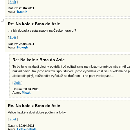
[
Zpět
]
Datum:
26.04.2011
Autor:
básník
Re: Na kole z Brna do Asie
...a jak dopadla cesta zpátky na Českomoravu ?
[
Zpět
]
Datum:
28.04.2011
Autor:
Howgh
Re: Na kole z Brna do Asie
To by bylo na další dlouhý povídání :-) odlítali jsme na třikrát - prvně po nás chtěli z
náklad navíc, tak jsme neletěli, spoustu věcí jsme vyhodili a vešli se i s kolama do p
ale letadlo plný, takže odlet vyšel až na třetí den :-) no past vedle pasti...
[
Zpět
]
Datum:
30.04.2011
Autor:
Misak
Re: Na kole z Brna do Asie
Velice hezké a dost dobré počtení a fotky.
[
Zpět
]
Datum:
30.04.2011
Autor:
Lelek-nakole