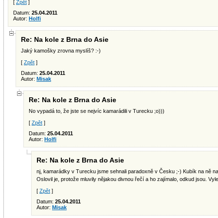
[
Zpět
]
Datum:
25.04.2011
Autor:
Holfi
Re: Na kole z Brna do Asie
Jaký kamošky zrovna myslíš? :-)
[
Zpět
]
Datum:
25.04.2011
Autor:
Misak
Re: Na kole z Brna do Asie
No vypadá to, že jste se nejvíc kamarádili v Turecku ;o)))
[
Zpět
]
Datum:
25.04.2011
Autor:
Holfi
Re: Na kole z Brna do Asie
nj, kamarádky v Turecku jsme sehnali paradoxně v Česku ;-) Kubík na ně na
Oslovil je, protože mluvily nějakou divnou řečí a ho zajímalo, odkud jsou. Vylez
[
Zpět
]
Datum:
25.04.2011
Autor:
Misak