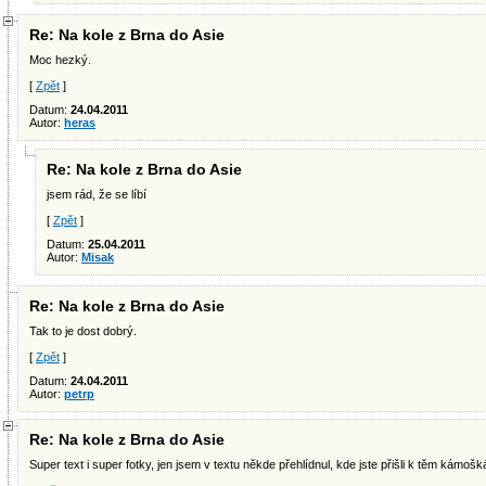
Re: Na kole z Brna do Asie
Moc hezký.
[
Zpět
]
Datum:
24.04.2011
Autor:
heras
Re: Na kole z Brna do Asie
jsem rád, že se líbí
[
Zpět
]
Datum:
25.04.2011
Autor:
Misak
Re: Na kole z Brna do Asie
Tak to je dost dobrý.
[
Zpět
]
Datum:
24.04.2011
Autor:
petrp
Re: Na kole z Brna do Asie
Super text i super fotky, jen jsem v textu někde přehlídnul, kde jste přišli k těm kámošk