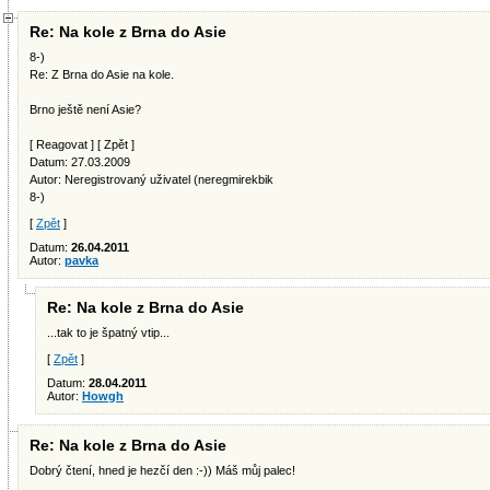
Re: Na kole z Brna do Asie
8-)
Re: Z Brna do Asie na kole.
Brno ještě není Asie?
[ Reagovat ] [ Zpět ]
Datum: 27.03.2009
Autor: Neregistrovaný uživatel (neregmirekbik
8-)
[
Zpět
]
Datum:
26.04.2011
Autor:
pavka
Re: Na kole z Brna do Asie
...tak to je špatný vtip...
[
Zpět
]
Datum:
28.04.2011
Autor:
Howgh
Re: Na kole z Brna do Asie
Dobrý čtení, hned je hezčí den :-)) Máš můj palec!