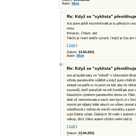
Autor:
Mlok
Re: Když se "cyklista" přestěhuje 
A to jsem ještě nezmínil kolik je tu pěkných ce
nosu.
Krkavec, Chlum, atd.
Takže je i kam dobře vyrazit, i když je čas jen n
[
Zpět
]
Datum:
13.04.2011
Autor:
Mlok
Re: Když se "cyklista" přestěhuje 
ono já bydlel taky ve "městě" v Uherském Brodě a
středu panelového sídliště a když jsem chtěl jí
sklepě na patře-a i to jsem se bál, aby ho něk
sousedů, kteří pokaždé na mě čuměli jak puci a
klasickým výtahem panelového domu ze 70let ji
dole už neexistovala a navíc tam bych si v živ
musím jet nějaký kilák abych se vůbec dostal z
odstěhoval z města do menší vesničky a jsem 
a jet-žádný výtah, žádných 30 rodin v jednom d
nákup, těch 10km autem oželím velmi rád:o)
[
Zpět
]
Datum:
13.04.2011