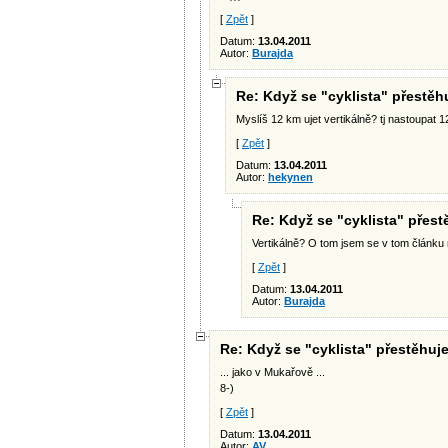
[
Zpět
]
Datum:
13.04.2011
Autor:
Burajda
Re: Když se "cyklista" přestěhuj
Myslíš 12 km ujet vertikálně? tj nastoupat 
[
Zpět
]
Datum:
13.04.2011
Autor:
hekynen
Re: Když se "cyklista" přestě
Vertikálně? O tom jsem se v tom článku n
[
Zpět
]
Datum:
13.04.2011
Autor:
Burajda
Re: Když se "cyklista" přestěhuje 
... jako v Mukařově ...
8-)
[
Zpět
]
Datum:
13.04.2011
Autor:
AV