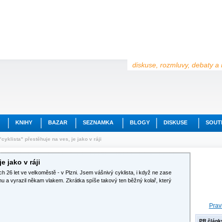
diskuse, rozmluvy, debaty a 
KNIHY
BAZAR
SEZNAMKA
BLOGY
DISKUSE
SOUT
cyklista" přestěhuje na ves, je jako v ráji
e jako v ráji
ch 26 let ve velkoměstě - v Plzni. Jsem vášnivý cyklista, i když ne zase
ohu a vyrazil někam vlakem. Zkrátka spíše takový ten běžný kolař, který
Prav
PR článk