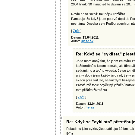
2004 trvalo 30 minut teď to dávám za 20.... 
Navíc se to "okolí" tak nějak rozšířilo.
Pamatuju, že když jsem poprvé dojel do Pod
neznáma. Dneska se v Poděbradech při návr
[
Zpět
]
Datum:
13.04.2011
Autor:
újezďák
Re: Když se "cyklista" přestě
Já to mám daný tím, že jsem ke stáru 
každoročně s kolem pomálu, ale čím dál 
setkání, no a teď to vypadá, že se to n
určitý doby jsem každý jaro rád, že ty p
skáču přes kaluže, na každým bezejmen
Prostě mě tohle obyčejný ježdění natolik
tom příštím životě :o)
[
Zpět
]
Datum:
13.04.2011
Autor:
heras
Re: Když se "cyklista" přestěhuje 
Pokud mu jako cyklovýlet stačí ujet 12 km, tak 
8-)))