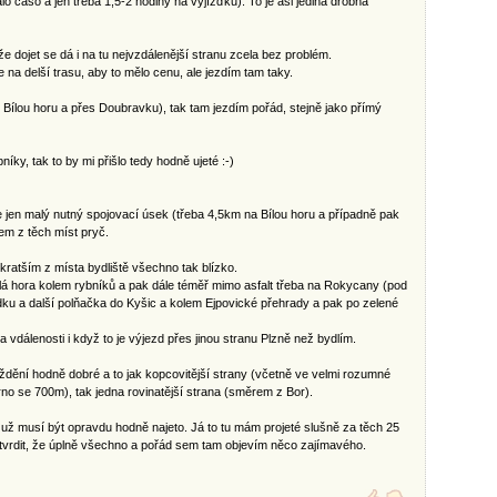
lo časo a jen třeba 1,5-2 hodiny na vyjížďku). To je asi jediná drobná
kže dojet se dá i na tu nejvzdálenější stranu zcela bez problém.
 na delší trasu, aby to mělo cenu, ale jezdím tam taky.
, Bílou horu a přes Doubravku), tak tam jezdím pořád, stejně jako přímý
ky, tak to by mi přišlo tedy hodně ujeté :-)
e jen malý nutný spojovací úsek (třeba 4,5km na Bílou horu a případně pak
em z těch míst pryč.
jkratším z místa bydliště všechno tak blízko.
lá hora kolem rybníků a pak dále téměř mimo asfalt třeba na Rokycany (pod
u a další polňačka do Kyšic a kolem Ejpovické přehrady a pak po zelené
vdálenosti i když to je výjezd přes jinou stranu Plzně než bydlím.
ždění hodně dobré a to jak kopcovitější strany (včetně ve velmi rozumné
no se 700m), tak jedna rovinatější strana (směrem z Bor).
 už musí být opravdu hodně najeto. Já to tu mám projeté slušně za těch 25
u tvrdit, že úplně všechno a pořád sem tam objevím něco zajímavého.