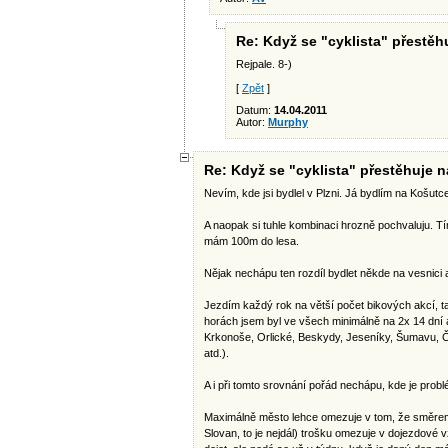
Re: Když se "cyklista" přestěhuj
Rejpale. 8-)
[
Zpět
]
Datum:
14.04.2011
Autor:
Murphy
Re: Když se "cyklista" přestěhuje na 
Nevím, kde jsi bydlel v Plzni. Já bydlím na Košutc
A naopak si tuhle kombinaci hrozně pochvaluju. T
mám 100m do lesa.
Nějak nechápu ten rozdíl bydlet někde na vesnici 
Jezdím každý rok na větší počet bikových akcí, 
horách jsem byl ve všech minimálně na 2x 14 dní a
Krkonoše, Orlické, Beskydy, Jeseníky, Šumavu, Če
atd.).
A i při tomto srovnání pořád nechápu, kde je probl
Maximálně město lehce omezuje v tom, že směrem
Slovan, to je nejdál) trošku omezuje v dojezdové 