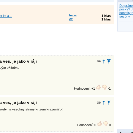
Do práce
pěšky? J
benefity p
et let a…
heras
1 hlas
sezóny
AV
1 hlas
ves, je jako v ráji
 svým vášním?
Hodnocení: +1
-1
ves, je jako v ráji
projetý na všechny strany křížem krážem? ;-)
Hodnocení: 0
0