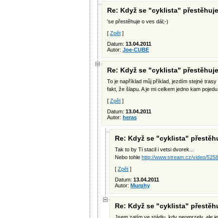
Re: Když se "cyklista" přestěhuje 
'se přestěhuje o ves dál;-)
[
Zpět
]
Datum:
13.04.2011
Autor:
Joe-CUBE
Re: Když se "cyklista" přestěhuje 
To je například můj příklad, jezdím stejné trasy
fakt, že šlapu. A je mi celkem jedno kam pojedu
[
Zpět
]
Datum:
13.04.2011
Autor:
heras
Re: Když se "cyklista" přestěhuj
Tak to by Ti stacil i vetsi dvorek...
Nebo tohle
http://www.stream.cz/video/5258
[
Zpět
]
Datum:
13.04.2011
Autor:
Murphy
Re: Když se "cyklista" přestěhuj
Jsem zatím ve stádiu, kdy neomrzely, ale je