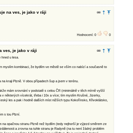
e na ves, je jako v ráji
Hodnocení: 0
0
ves, je jako v ráji
e hned u lesa.
ím myslím kombinaci, že bydlím ve městě se vším co nabízí a současně to
a na kraji Plzně. V obou případech šup a jsem v terénu.
takže mám srovnání v podstatě s celou ČR (minimálně v těch mírně vyšší
 v některých vícekrát, třeba i 10x a více; tím myslím Krušné, Jizerky,
ský les a pak i hodně dalších míst nižších typu Kokořínsko, Křivoklátsko,
ém s tou Plzní.
 na opačnou stranu Plzně než bydlím (tedy nejhorší je výjezd směrem ze
vzdálenosti a zrovna na tuhle stranu je Radyně (na tu není žádný problém