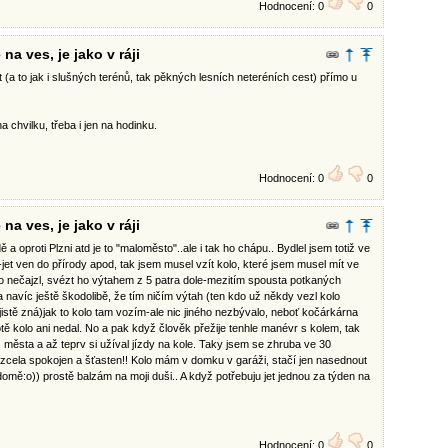
Hodnocení: 0
0
na ves, je jako v ráji
st (a to jak i slušných terénů, tak pěkných lesních neteréních cest) přímo u
a chvilku, třeba i jen na hodinku.
Hodnocení: 0
0
na ves, je jako v ráji
 oproti Plzni atd je to "maloměsto"..ale i tak ho chápu.. Bydlel jsem totiž ve
t-jet ven do přírody apod, tak jsem musel vzít kolo, které jsem musel mít ve
do nečajzl, svézt ho výtahem z 5 patra dole-mezitím spousta potkaných
 navíc ještě škodolibě, že tím ničím výtah (ten kdo už někdy vezl kolo
stě zná)jak to kolo tam vozím-ale nic jiného nezbývalo, neboť kočárkárna
otě kolo ani nedal. No a pak když člověk přežije tenhle manévr s kolem, tak
 města a až teprv si užíval jízdy na kole. Taky jsem se zhruba ve 30
zcela spokojen a šťasten!! Kolo mám v domku v garáži, stačí jen nasednout
omě:o)) prostě balzám na moji duši.. A když potřebuju jet jednou za týden na
Hodnocení: 0
0