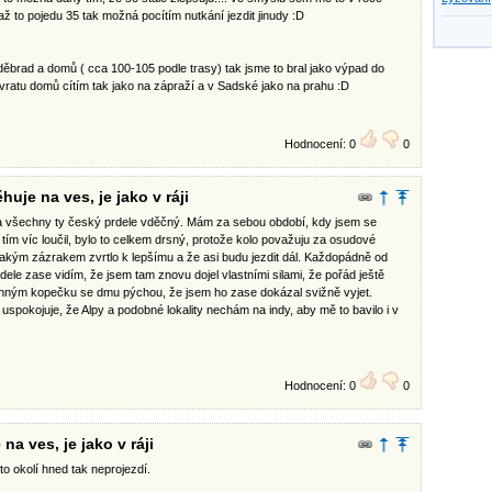
až to pojedu 35 tak možná pocítím nutkání jezdit jinudy :D
ěbrad a domů ( cca 100-105 podle trasy) tak jsme to bral jako výpad do
atu domů cítím tak jako na zápraží a v Sadské jako na prahu :D
Hodnocení: 0
0
huje na ves, je jako v ráji
za všechny ty český prdele vděčný. Mám za sebou období, kdy jsem se
tím víc loučil, bylo to celkem drsný, protože kolo považuju za osudové
ějakým zázrakem zvrtlo k lepšímu a že asi budu jezdit dál. Každopádně od
rdele zase vidím, že jsem tam znovu dojel vlastními silami, že pořád ještě
ným kopečku se dmu pýchou, že jsem ho zase dokázal svižně vyjet.
 uspokojuje, že Alpy a podobné lokality nechám na indy, aby mě to bavilo i v
Hodnocení: 0
0
na ves, je jako v ráji
to okolí hned tak neprojezdí.