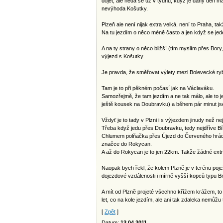
dojet, ale nedá se už v týdnu, když je daný den má
nevýhoda Košutky.
Plzeň ale není nijak extra velká, není to Praha, ta
Na tu jezdím o něco méně často a jen když se jede
A na ty strany o něco bližší (tím myslím přes Bory
výjezd s Košutky.
Je pravda, že směřovat výlety mezi Bolevecké rybní
Tam je to při pěkném počasí jak na Václaváku.
Samozřejmě, že tam jezdím a ne tak málo, ale to j
ještě kousek na Doubravku) a během pár minut js
Vždyť je to tady v Plzni i s výjezdem jinudy než ne
Třeba když jedu přes Doubravku, tedy nejdříve Bí
Chlumem polňačka přes Újezd do Červeného hrádk
značce do Rokycan.
A až do Rokycan je to jen 22km. Takže žádné extra 
Naopak bych řekl, že kolem Plzně je v terénu poje
dojezdové vzdálenosti i mírně vyšší kopců typu Br
A mít od Plzně projeté všechno křížem krážem, to
let, co na kole jezdím, ale ani tak zdaleka nemůž
[
Zpět
]
Datum:
13.04.2011