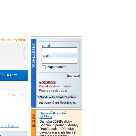
názory cyklistů
e-mail:
heslo:
zapamatovat
ĚŽE A HRY
Registrace
Poslat heslo e-mailem
Proč se registrovat
401
cyklistů (
10
přihlášených)
Dámská Králický
Sněžník
Dámská 2026Králický
Sněžník a pramen Moravy
idla diskuse
Druhá desítka Dámské
dávno začala, ale teprve
y: