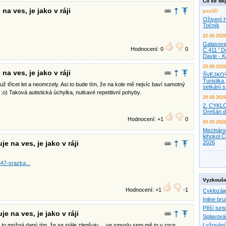
Co se děj
na ves, je jako v ráji
pozítří
Oživení H
Točník
22.08.2026
Galasova
Hodnocení: 0
0
Č.411 ' D
Davle - 
29.08.2026
na ves, je jako v ráji
ŠVEJKO
Turistika,
 už třicet let a neomrzely. Asi to bude tím, že na kole mě nejvíc baví samotný
setkání 
 :o) Taková autistická úchylka, nutkavé repetitivní pohyby.
29.08.2026
2. CYKL
Orešán d
Hodnocení: +1
0
09.09.2026
Mezináro
lehokol Č
e na ves, je jako v ráji
2026
47-srazka...
Vyzkouše
Hodnocení: +1
-1
Cyklozáj
Inline bru
Pěší turis
e na ves, je jako v ráji
Splavová
 to možná daný tím, že se stále zlepšuju.... ve smyslu sem mě to v roce
Lyžování