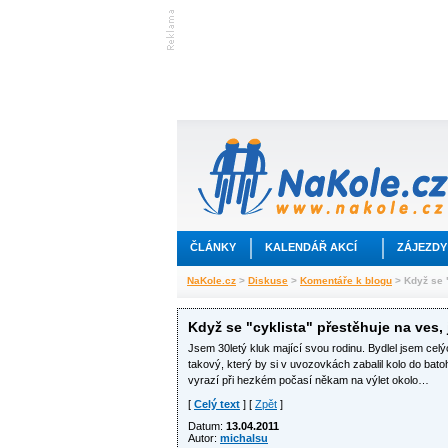
ČLÁNKY
KALENDÁŘ AKCÍ
ZÁJEZDY
NaKole.cz
>
Diskuse
>
Komentáře k blogu
> Když se "
Když se "cyklista" přestěhuje na ves, j
Jsem 30letý kluk mající svou rodinu. Bydlel jsem celý
takový, který by si v uvozovkách zabalil kolo do bat
vyrazí při hezkém počasí někam na výlet okolo…
[
Celý text
] [
Zpět
]
Datum:
13.04.2011
Autor:
michalsu