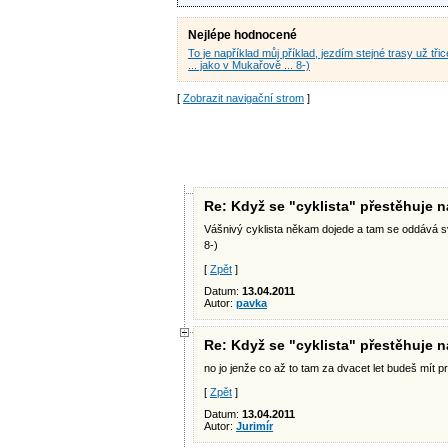
Nejlépe hodnocené
To je například můj příklad, jezdím stejné trasy už třic
... jako v Mukařově ... 8-)
[
Zobrazit navigační strom
]
Re: Když se "cyklista" přestěhuje na 
Vášnivý cyklista někam dojede a tam se oddává
8-)
[
Zpět
]
Datum:
13.04.2011
Autor:
pavka
Re: Když se "cyklista" přestěhuje na 
no jo jenže co až to tam za dvacet let budeš mít 
[
Zpět
]
Datum:
13.04.2011
Autor:
Jurimír