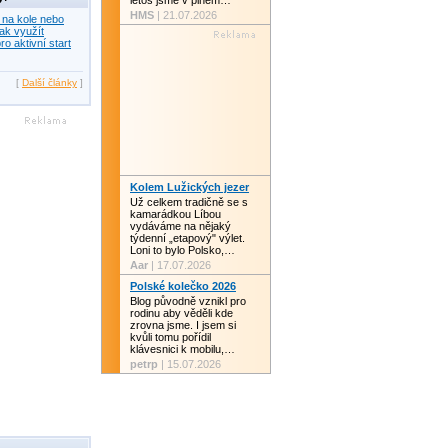
letos jsme v plném…
HMS
| 21.07.2026
 na kole nebo
ak využít
ro aktivní start
[
Další články
]
Kolem Lužických jezer
Už celkem tradičně se s
kamarádkou Líbou
vydáváme na nějaký
týdenní „etapový" výlet.
Loni to bylo Polsko,…
Aar
| 17.07.2026
Polské kolečko 2026
Blog původně vznikl pro
rodinu aby věděli kde
zrovna jsme. I jsem si
kvůli tomu pořídil
klávesnici k mobilu,…
petrp
| 15.07.2026