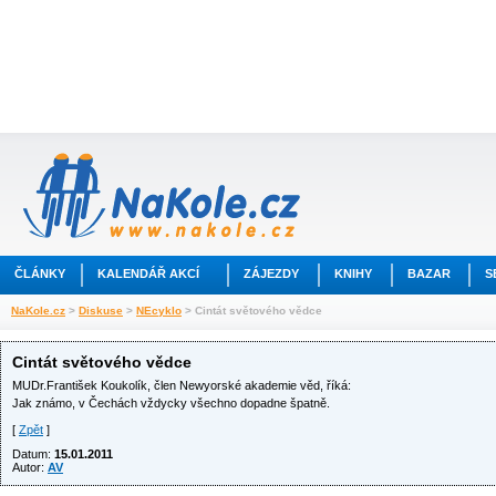
ČLÁNKY
KALENDÁŘ AKCÍ
ZÁJEZDY
KNIHY
BAZAR
S
NaKole.cz
>
Diskuse
>
NEcyklo
> Cintát světového vědce
Cintát světového vědce
MUDr.František Koukolík, člen Newyorské akademie věd, říká:
Jak známo, v Čechách vždycky všechno dopadne špatně.
[
Zpět
]
Datum:
15.01.2011
Autor:
AV