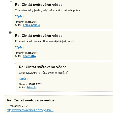
Re: Cintát světového vědce
Co s nima taky jinýho, když už si s tím dali tolik práce
[
Zpět
]
Datum:
15.01.2011
Autor:
Lelek-nakole
Re: Cintát světového vědce
Proto mi ta krkovička připadala nějaká jiná, lepší.
[
Zpět
]
Datum:
15.01.2011
Autor:
abernathy
Re: Cintát světového vědce
Chemickej Aby. V Iráku byl chemický Alí.
[
Zpět
]
Datum:
15.01.2011
Autor:
básník
Re: Cintát světového vědce
....má seriál v TV
http://www.ceskatelevize.cz/ivysilani...