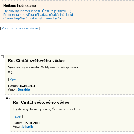
Nejlépe hodnocené
I ty dioxiny. Němci je našli, Češi už je snědli. :-(
Proto mi ta krkovička připadala nějaká jiná, lepší.
Chemickej Aby. V Iráku byl chemický Alí.
[
Zobrazit navigační strom
]
Re: Cintát světového vědce
Sympatický optimista. Mohl použít i ostřejší výraz.
8-)))
[
Zpět
]
Datum:
15.01.2011
Autor:
Burajda
Re: Cintát světového vědce
I ty dioxiny. Němci je našli, Češi už je snědli. :-(
[
Zpět
]
Datum:
15.01.2011
Autor:
básník