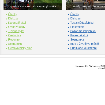
výlety, cestování, rekreační cyklistika
každý den na kole ve va
Články
Články
Diskuze
Diskuze
Kalendář akcí
Test skládacích kol
Cyklozájezdy
Elektrokola
Tipy na výlet
Bazar městských kol
Cestopisy
Kalendář akcí
Recenze
Seznamka
Seznamka
Blog o životě ve městě
Cestovatelský blog
Publikace ke stažení
Copyright © NaKole.cz 2003
článk