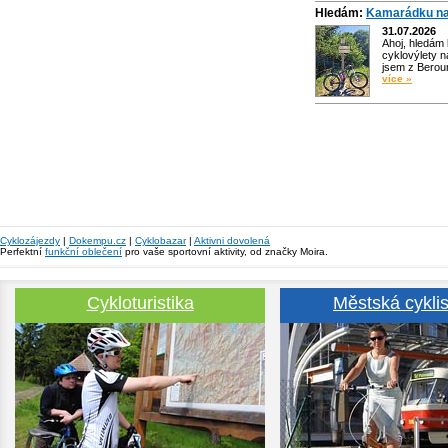
Hledám:
Kamarádku na
31.07.2026
Ahoj, hledám
cyklovýlety n
jsem z Bero
více »
Cyklozájezdy
|
Dokempu.cz
|
Cyklobazar
|
Aktivni dovolená
Perfektní
funkční oblečení
pro vaše sportovní aktivity, od značky Moira.
Cykloturistika
Městská cyklis