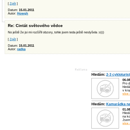
[
Zpět
]
Datum:
15.01.2011
Autor:
Howgh
Re: Cintát světového vědce
No ještě že jsi mi rozšířil obzory, tohle jsem teda ještě neslyšela :o)))
[
Zpět
]
Datum:
15.01.2011
Autor:
radka
Hledám:
2-3 cykloturis
06.0
Pro d
hledá
v kra
více 
Hledám:
Kamarádka na
01.0
Hled
na ko
Jsem 
více 