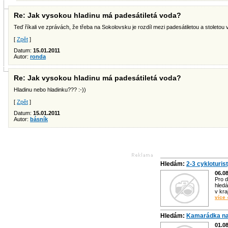
Re: Jak vysokou hladinu má padesátiletá voda?
Teď říkali ve zprávách, že třeba na Sokolovsku je rozdíl mezi padesátiletou a stoletou
[
Zpět
]
Datum:
15.01.2011
Autor:
ronda
Re: Jak vysokou hladinu má padesátiletá voda?
Hladinu nebo hladinku??? :-))
[
Zpět
]
Datum:
15.01.2011
Autor:
básník
Hledám:
2-3 cykloturis
06.0
Pro d
hledá
v kra
více 
Hledám:
Kamarádka na
01.0