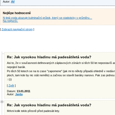
Autor:
AV
Nejlépe hodnocené
N-letá voda ukazuje kulminační průtok, který se statisticky v průměru…
Na nejhorší.
[
Zobrazit navigační strom
]
Re: Jak vysokou hladinu má padesátiletá voda?
Asi to, že v současnosti definovaných záplavových zónách si těch 50 let nepostavíš ani
nepojistí barák.
Po těch 50 letech se na to zase "zapomene" (jak mi to někdy připadá ohledně v nedá
ploch, tam kde by nic stát nemělo) a začnou se stavět baráky nanovo. Pak zas jednou p
:-)))
[
Zpět
]
Datum:
13.01.2011
Autor:
Jarda
Re: Jak vysokou hladinu má padesátiletá voda?
Mrkni kolik teklo přesně před padesáti lety.