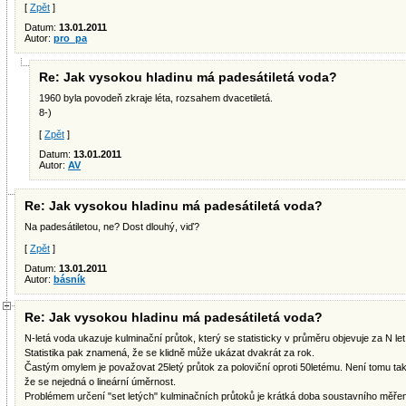
[
Zpět
]
Datum:
13.01.2011
Autor:
pro_pa
Re: Jak vysokou hladinu má padesátiletá voda?
1960 byla povodeň zkraje léta, rozsahem dvacetiletá.
8-)
[
Zpět
]
Datum:
13.01.2011
Autor:
AV
Re: Jak vysokou hladinu má padesátiletá voda?
Na padesátiletou, ne? Dost dlouhý, viď?
[
Zpět
]
Datum:
13.01.2011
Autor:
básník
Re: Jak vysokou hladinu má padesátiletá voda?
N-letá voda ukazuje kulminační průtok, který se statisticky v průměru objevuje za N let
Statistika pak znamená, že se klidně může ukázat dvakrát za rok.
Častým omylem je považovat 25letý průtok za poloviční oproti 50letému. Není tomu tak
že se nejedná o lineární úměrnost.
Problémem určení "set letých" kulminačních průtoků je krátká doba soustavního měření,