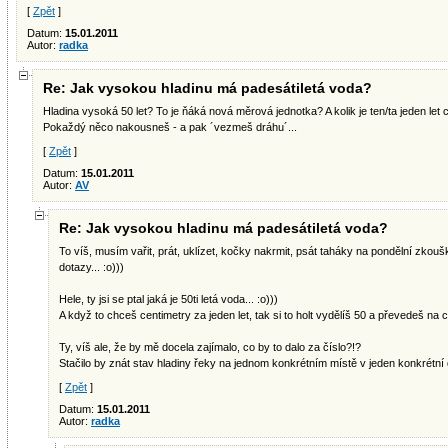
[
Zpět
]
Datum:
15.01.2011
Autor:
radka
Re: Jak vysokou hladinu má padesátiletá voda?
Hladina vysoká 50 let? To je ňáká nová měrová jednotka? A kolik je ten/ta jeden let 
Pokaždý něco nakousneš - a pak ´vezmeš dráhu´...
[
Zpět
]
Datum:
15.01.2011
Autor:
AV
Re: Jak vysokou hladinu má padesátiletá voda?
To víš, musím vařit, prát, uklízet, kočky nakrmit, psát taháky na pondělní zkoušk
dotazy... :o)))
Hele, ty jsi se ptal jaká je 50ti letá voda... :o)))
A když to chceš centimetry za jeden let, tak si to holt vydělíš 50 a převedeš na c
Ty, víš ale, že by mě docela zajímalo, co by to dalo za číslo?!?
Stačilo by znát stav hladiny řeky na jednom konkrétním místě v jeden konkrétní d
[
Zpět
]
Datum:
15.01.2011
Autor:
radka