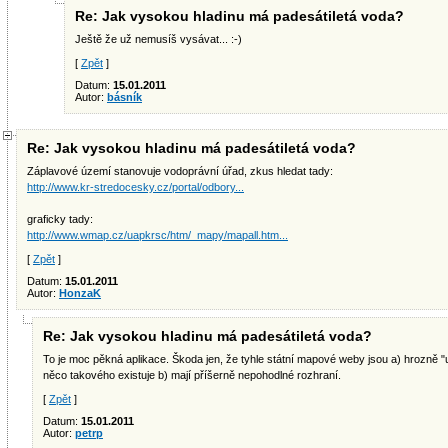
Re: Jak vysokou hladinu má padesátiletá voda?
Ještě že už nemusíš vysávat... :-)
[
Zpět
]
Datum:
15.01.2011
Autor:
básník
Re: Jak vysokou hladinu má padesátiletá voda?
Záplavové území stanovuje vodoprávní úřad, zkus hledat tady:
http://www.kr-stredocesky.cz/portal/odbory...
graficky tady:
http://www.wmap.cz/uapkrsc/htm/_mapy/mapall.htm...
[
Zpět
]
Datum:
15.01.2011
Autor:
HonzaK
Re: Jak vysokou hladinu má padesátiletá voda?
To je moc pěkná aplikace. Škoda jen, že tyhle státní mapové weby jsou a) hrozně "
něco takového existuje b) mají příšerně nepohodlné rozhraní.
[
Zpět
]
Datum:
15.01.2011
Autor:
petrp