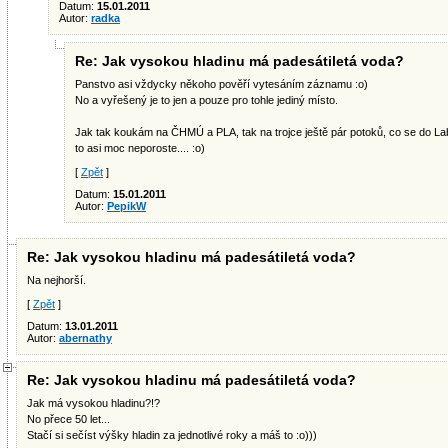
Datum:
15.01.2011
Autor:
radka
Re: Jak vysokou hladinu má padesátiletá voda?
Panstvo asi vždycky někoho pověří vytesáním záznamu :o)
No a vyřešený je to jen a pouze pro tohle jediný místo.
Jak tak koukám na ČHMÚ a PLA, tak na trojce ještě pár potoků, co se do Labe 
to asi moc neporoste.... :o)
[
Zpět
]
Datum:
15.01.2011
Autor:
PepikW
Re: Jak vysokou hladinu má padesátiletá voda?
Na nejhorší.
[
Zpět
]
Datum:
13.01.2011
Autor:
abernathy
Re: Jak vysokou hladinu má padesátiletá voda?
Jak má vysokou hladinu?!?
No přece 50 let...
Stačí si sečíst výšky hladin za jednotlivé roky a máš to :o)))