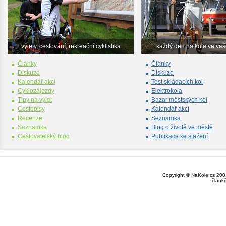
výlety, cestování, rekreační cyklistika
každý den na kole ve va
Články
Články
Diskuze
Diskuze
Kalendář akcí
Test skládacích kol
Cyklozájezdy
Elektrokola
Tipy na výlet
Bazar městských kol
Cestopisy
Kalendář akcí
Recenze
Seznamka
Seznamka
Blog o životě ve městě
Cestovatelský blog
Publikace ke stažení
Copyright © NaKole.cz 2003
článk