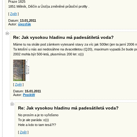
Praze 1825
1851 Mělník, Děčín a Ústí)a změněné průtoční profily .
[
Zpět
]
Datum:
13.01.2011
Autor:
újezďák
Re: Jak vysokou hladinu má padesátiletá voda?
Máme tu na skále pod zámkem vytesané stavy za víc jak 500let (jen ta jarní 2006 n
Ta letošní u nás asi nedosáhne na dvacetiletou (Q20), maximum vypadá že bude p
2002 mohla být 500-letá, plusmínus 200 let :o)))
[
Zpět
]
Datum:
15.01.2011
Autor:
PepikW
Re: Jak vysokou hladinu má padesátiletá voda?
No prosím a je to vyřešeno
To je ale paráda :o)))
Hele a kdo to tam tesá?!?
[
Zpět
]