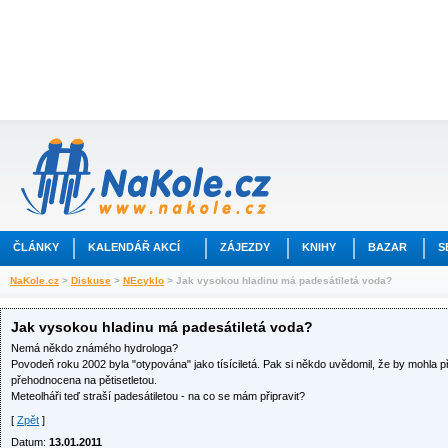
ČLÁNKY
KALENDÁŘ AKCÍ
ZÁJEZDY
KNIHY
BAZAR
S
NaKole.cz
>
Diskuse
>
NEcyklo
> Jak vysokou hladinu má padesátiletá voda?
Jak vysokou hladinu má padesátiletá voda?
Nemá někdo známého hydrologa?
Povodeň roku 2002 byla "otypována" jako tísíciletá. Pak si někdo uvědomil, že by mohla při
přehodnocena na pětisetletou.
Meteolháři teď straší padesátiletou - na co se mám připravit?
[
Zpět
]
Datum:
13.01.2011