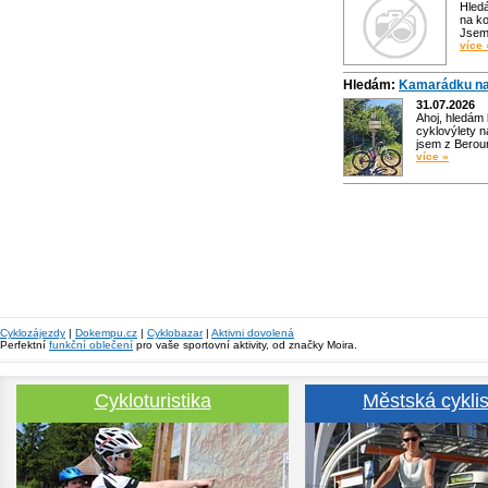
Hled
na ko
Jsem 
více 
Hledám:
Kamarádku na
31.07.2026
Ahoj, hledám
cyklovýlety n
jsem z Bero
více »
Cyklozájezdy
|
Dokempu.cz
|
Cyklobazar
|
Aktivni dovolená
Perfektní
funkční oblečení
pro vaše sportovní aktivity, od značky Moira.
Cykloturistika
Městská cyklis