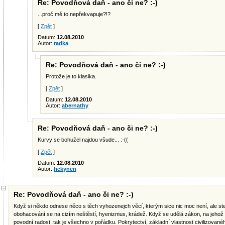
Re: Povodňová daň - ano či ne? :-)
...proč mě to nepřekvapuje?!?
[
Zpět
]
Datum:
12.08.2010
Autor:
radka
Re: Povodňová daň - ano či ne? :-)
Protože je to klasika.
[
Zpět
]
Datum:
12.08.2010
Autor:
abernathy
Re: Povodňová daň - ano či ne? :-)
Kurvy se bohužel najdou všude... :-((
[
Zpět
]
Datum:
12.08.2010
Autor:
hekynen
Re: Povodňová daň - ano či ne? :-)
Když si někdo odnese něco s těch vyhozenejch věcí, kterým sice nic moc není, ale stejn
obohacování se na cizím neštěstí, hyenizmus, krádež. Když se udělá zákon, na jehož k
povodní radost, tak je všechno v pořádku. Pokrytectví, základní vlastnost civilizované