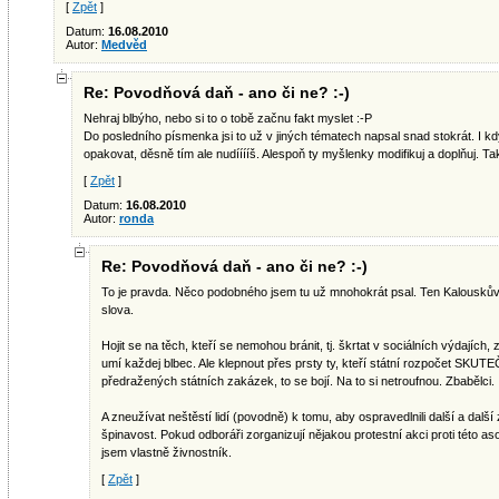
[
Zpět
]
Datum:
16.08.2010
Autor:
Medvěd
Re: Povodňová daň - ano či ne? :-)
Nehraj blbýho, nebo si to o tobě začnu fakt myslet :-P
Do posledního písmenka jsi to už v jiných tématech napsal snad stokrát. I když
opakovat, děsně tím ale nudííííš. Alespoň ty myšlenky modifikuj a doplňuj. Ta
[
Zpět
]
Datum:
16.08.2010
Autor:
ronda
Re: Povodňová daň - ano či ne? :-)
To je pravda. Něco podobného jsem tu už mnohokrát psal. Ten Kalouskův 
slova.
Hojit se na těch, kteří se nemohou bránit, tj. škrtat v sociálních výdajích,
umí každej blbec. Ale klepnout přes prsty ty, kteří státní rozpočet SKU
předražených státních zakázek, to se bojí. Na to si netroufnou. Zbabělci.
A zneužívat neštěstí lidí (povodně) k tomu, aby ospravedlnili další a další
špinavost. Pokud odboráři zorganizují nějakou protestní akci proti této asoc
jsem vlastně živnostník.
[
Zpět
]