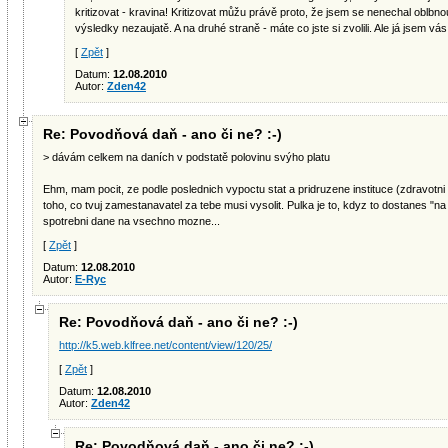
kritizovat - kravina! Kritizovat můžu právě proto, že jsem se nenechal oblbno
výsledky nezaujatě. A na druhé straně - máte co jste si zvolili. Ale já jsem vás 
[
Zpět
]
Datum:
12.08.2010
Autor:
Zden42
Re: Povodňová daň - ano či ne? :-)
> dávám celkem na daních v podstatě polovinu svýho platu
Ehm, mam pocit, ze podle poslednich vypoctu stat a pridruzene instituce (zdravotn
toho, co tvuj zamestanavatel za tebe musi vysolit. Pulka je to, kdyz to dostanes "
spotrebni dane na vsechno mozne...
[
Zpět
]
Datum:
12.08.2010
Autor:
E-Ryc
Re: Povodňová daň - ano či ne? :-)
http://k5.web.klfree.net/content/view/120/25/
[
Zpět
]
Datum:
12.08.2010
Autor:
Zden42
Re: Povodňová daň - ano či ne? :-)