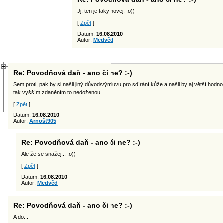
Jj, ten je taky novej. :o))
[
Zpět
]
Datum:
16.08.2010
Autor:
Medvěd
Re: Povodňová daň - ano či ne? :-)
Sem proti, pak by si našli jiný důvod/výmluvu pro sdírání kůže a našli by aj větší ho
tak vyšším zdaněním to nedoženou.
[
Zpět
]
Datum:
16.08.2010
Autor:
Arnošt905
Re: Povodňová daň - ano či ne? :-)
Ale že se snažej... :o))
[
Zpět
]
Datum:
16.08.2010
Autor:
Medvěd
Re: Povodňová daň - ano či ne? :-)
A do...