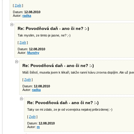
[
Zpět
]
Datum:
12.08.2010
Autor:
radka
Re: Povodňová daň - ano či ne? :-)
Tak myslim, ze timto je jasne, ne? ;-)
[
Zpět
]
Datum:
12.08.2010
Autor:
Murphy
Re: Povodňová daň - ano či ne? :-)
Máš štěstí, musela jsem k lékaři, takže ranní kávu zrovna dopíjím. Ale už jsem
[
Zpět
]
Datum:
12.08.2010
Autor:
radka
Re: Povodňová daň - ano či ne? :-)
Taky se mi zdalo, ze je od vcerejska nejakej pribrzdenej :-)
[
Zpět
]
Datum:
12.08.2010
Autor:
m