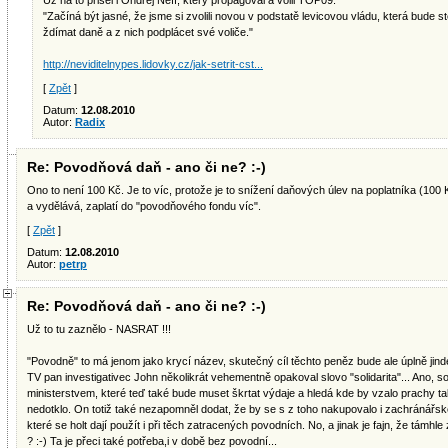
Už na to přišel i Ondřej Neff, který propagoval a volil TOP09:
"Začíná být jasné, že jsme si zvolili novou v podstatě levicovou vládu, která bude s
ždímat daně a z nich podplácet své voliče."
http://neviditelnypes.lidovky.cz/jak-setrit-cst...
[
Zpět
]
Datum:
12.08.2010
Autor:
Radix
Re: Povodňová daň - ano či ne? :-)
Ono to není 100 Kč. Je to víc, protože je to snížení daňových úlev na poplatníka (100 
a vydělává, zaplatí do "povodňového fondu víc".
[
Zpět
]
Datum:
12.08.2010
Autor:
petrp
Re: Povodňová daň - ano či ne? :-)
Už to tu zaznělo - NASRAT !!!
"Povodně" to má jenom jako krycí název, skutečný cíl těchto peněz bude ale úplně jind
TV pan investigativec John několikrát vehementně opakoval slovo "solidarita"... Ano, so
ministerstvem, které teď také bude muset škrtat výdaje a hledá kde by vzalo prachy t
nedotklo. On totiž také nezapomněl dodat, že by se s z toho nakupovalo i zachránářské
které se holt dají použít i při těch zatracených povodních. No, a jinak je fajn, že támhl
? :-) Ta je přeci také potřeba,i v době bez povodní...