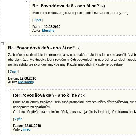
Re: Povodňová daň - ano či ne? :-)
Moooc se omlouvam, dovolil jsem si odjet na par dni z Prahy... ;-(
[
Zpět
]
Datum:
12.08.2010
Autor:
Murphy
Re: Povodňová daň - ano či ne? :-)
Za bolševníka ti strhli jedno procento a bylo po ftákách. Jednou jsme se nasmáli; "vy
chcípla kráva. Ale dneska jsem po všech těch podvodech, průserech a tunelech asoci
nemáš jistotu, že skončej tam, kde maj. Každej má dětičky, každej je potřebnej.
[
Zpět
]
Datum:
12.08.2010
Autor:
abernathy
Re: Povodňová daň - ano či ne? :-)
Bude se nejenom strhávat (jsem silně proti tomu, aby stát něco přerozděloval), al
nepopulárními opatřeními.
Osobně přispívám na konkrétní účely a osoby - jakékoliv instituci, přes kterou pení
[
Zpět
]
Datum:
12.08.2010
Autor:
jinec