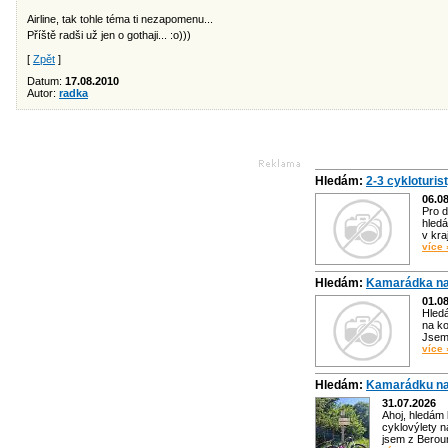
Airline, tak tohle téma ti nezapomenu...
Příště radši už jen o gothaji... :o)))
[
Zpět
]
Datum:
17.08.2010
Autor:
radka
Hledám:
2-3 cykloturis
06.0
Pro d
hledá
v kra
více 
Hledám:
Kamarádka na
01.0
Hled
na ko
Jsem 
více 
Hledám:
Kamarádku na
31.07.2026
Ahoj, hledám
cyklovýlety n
jsem z Bero