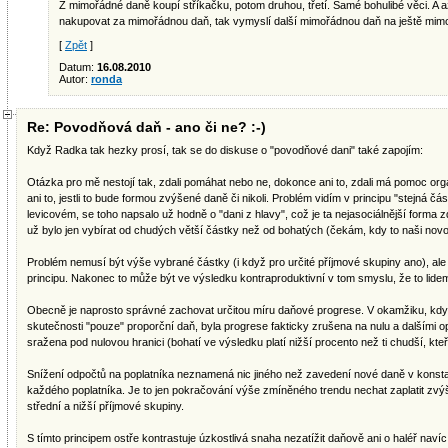
Z mimořádné daně koupí stříkačku, potom druhou, třetí. Samé bohulibé věci. A a
nakupovat za mimořádnou daň, tak vymyslí další mimořádnou daň na ještě mimořád
[
Zpět
]
Datum:
16.08.2010
Autor:
ronda
Re: Povodňová daň - ano či ne? :-)
Když Radka tak hezky prosí, tak se do diskuse o "povodňové dani" také zapojím:
Otázka pro mě nestojí tak, zdali pomáhat nebo ne, dokonce ani to, zdali má pomoc organ
ani to, jestli to bude formou zvýšené daně či nikoli. Problém vidím v principu "stejná čá
levicovém, se toho napsalo už hodně o "dani z hlavy", což je ta nejasociálnější forma zd
už bylo jen vybírat od chudých větší částky než od bohatých (čekám, kdy to naši nov
Problém nemusí být výše vybrané částky (i když pro určité příjmové skupiny ano), ale 
principu. Nakonec to může být ve výsledku kontraproduktivní v tom smyslu, že to li
Obecně je naprosto správné zachovat určitou míru daňové progrese. V okamžiku, kdy 
skutečnosti "pouze" proporční daň, byla progrese fakticky zrušena na nulu a dalšími o
sražena pod nulovou hranici (bohatí ve výsledku platí nižší procento než ti chudší, kt
Snížení odpočtů na poplatníka neznamená nic jiného než zavedení nové daně v konstan
každého poplatníka. Je to jen pokračování výše zmíněného trendu nechat zaplatit zv
střední a nižší příjmové skupiny.
S tímto principem ostře kontrastuje úzkostlivá snaha nezatížit daňově ani o haléř naví