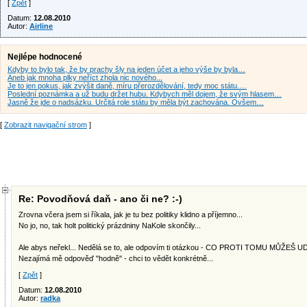
[
Zpět
]
Datum:
12.08.2010
Autor:
Airline
Nejlépe hodnocené
Kdyby to bylo tak, že by prachy šly na jeden účet a jeho výše by byla…
Aneb jak mnoha plky neříct zhola nic nového...
Je to jen pokus, jak zvýšit daně, míru přerozdělování, tedy moc státu.…
Poslední poznámka a už budu držet hubu. Kdybych měl dojem, že svým hlasem…
Jasně že jde o nadsázku. Určitá role státu by měla být zachována. Ovšem…
[
Zobrazit navigační strom
]
Re: Povodňová daň - ano či ne? :-)
Zrovna včera jsem si říkala, jak je tu bez politiky klidno a příjemno...
No jo, no, tak holt politický prázdniny NaKole skončily...
Ale abys neřekl... Nedělá se to, ale odpovím ti otázkou - CO PROTI TOMU MŮŽEŠ 
Nezajímá mě odpověď "hodně" - chci to vědět konkrétně...
[
Zpět
]
Datum:
12.08.2010
Autor:
radka