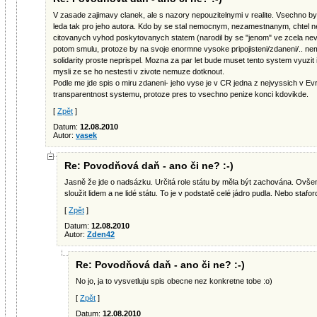
V zasade zajimavy clanek, ale s nazory nepouzitelnymi v realite. Vsechno 
leda tak pro jeho autora. Kdo by se stal nemocnym, nezamestnanym, chtel ne
citovanych vyhod poskytovanych statem (narodil by se "jenom" ve zcela nevh
potom smulu, protoze by na svoje enormne vysoke pripojisteni/zdaneni/.. neme
solidarity proste neprispel. Mozna za par let bude muset tento system vyuzit i 
mysli ze se ho nestesti v zivote nemuze dotknout.
Podle me jde spis o miru zdaneni- jeho vyse je v CR jedna z nejvyssich v E
transparentnost systemu, protoze pres to vsechno penize konci kdovikde.
[
Zpět
]
Datum:
12.08.2010
Autor:
vasek
Re: Povodňová daň - ano či ne? :-)
Jasně že jde o nadsázku. Určitá role státu by měla být zachována. Ovšem
sloužit lidem a ne lidé státu. To je v podstatě celé jádro pudla. Nebo stafor
[
Zpět
]
Datum:
12.08.2010
Autor:
Zden42
Re: Povodňová daň - ano či ne? :-)
No jo, ja to vysvetluju spis obecne nez konkretne tobe :o)
[
Zpět
]
Datum:
12.08.2010