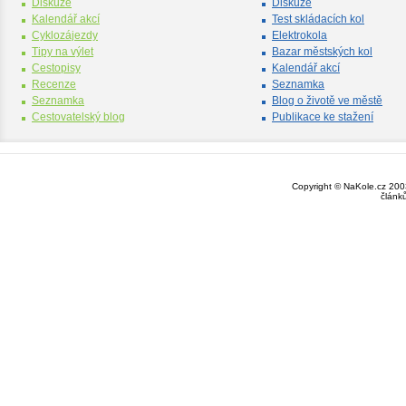
Diskuze
Diskuze
Kalendář akcí
Test skládacích kol
Cyklozájezdy
Elektrokola
Tipy na výlet
Bazar městských kol
Cestopisy
Kalendář akcí
Recenze
Seznamka
Seznamka
Blog o životě ve městě
Cestovatelský blog
Publikace ke stažení
Copyright © NaKole.cz 2003
článk