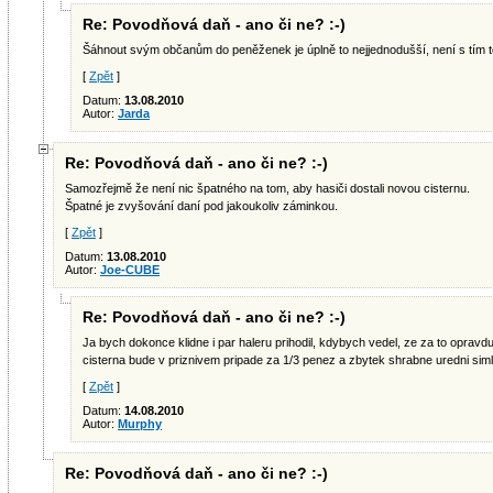
Re: Povodňová daň - ano či ne? :-)
Šáhnout svým občanům do peněženek je úplně to nejjednodušší, není s tím toli
[
Zpět
]
Datum:
13.08.2010
Autor:
Jarda
Re: Povodňová daň - ano či ne? :-)
Samozřejmě že není nic špatného na tom, aby hasiči dostali novou cisternu.
Špatné je zvyšování daní pod jakoukoliv záminkou.
[
Zpět
]
Datum:
13.08.2010
Autor:
Joe-CUBE
Re: Povodňová daň - ano či ne? :-)
Ja bych dokonce klidne i par haleru prihodil, kdybych vedel, ze za to opravd
cisterna bude v priznivem pripade za 1/3 penez a zbytek shrabne uredni siml.
[
Zpět
]
Datum:
14.08.2010
Autor:
Murphy
Re: Povodňová daň - ano či ne? :-)