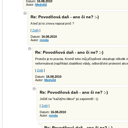
Datum:
16.08.2010
Autor:
Medvěd
Re: Povodňová daň - ano či ne? :-)
A teď jsi to znova napsal proč ?
[
Zpět
]
Datum:
16.08.2010
Autor:
ronda
Re: Povodňová daň - ano či ne? :-)
Protože je to pravda. Kromě toho můj příspěvek obsahuje několik m
neformuloval (například zbabělost vlády, odborářské protestní akce
[
Zpět
]
Datum:
16.08.2010
Autor:
Medvěd
Re: Povodňová daň - ano či ne? :-)
Ještě na "každýho blbce" jsi zapomněl :-))
[
Zpět
]
Datum:
16.08.2010
Autor:
ronda
Re: Povodňová daň - ano či ne? :-)