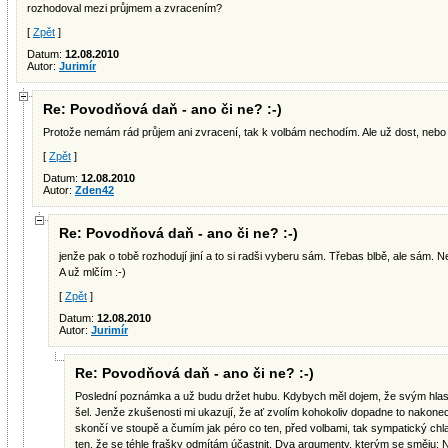
rozhodoval mezi průjmem a zvracením?
[
Zpět
]
Datum:
12.08.2010
Autor:
Jurimír
Re: Povodňová daň - ano či ne? :-)
Protože nemám rád průjem ani zvracení, tak k volbám nechodím. Ale už dost, nebo se
[
Zpět
]
Datum:
12.08.2010
Autor:
Zden42
Re: Povodňová daň - ano či ne? :-)
jenže pak o tobě rozhodují jiní a to si radši vyberu sám. Třebas blbě, ale sám.
A už mlčím :-)
[
Zpět
]
Datum:
12.08.2010
Autor:
Jurimír
Re: Povodňová daň - ano či ne? :-)
Poslední poznámka a už budu držet hubu. Kdybych měl dojem, že svým hla
šel. Jenže zkušenosti mi ukazují, že ať zvolím kohokoliv dopadne to nakonec
skončí ve stoupě a čumím jak péro co ten, před volbami, tak sympatický chla
ten, že se téhle frašky odmítám účastnit. Dva argumenty, kterým se směju: