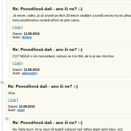
Re: Povodňová daň - ano či ne? :-)
Já nevim, radko, já už prostě po těch 20 letech zlodějen a tunelů nechci na nic přisp
tomu postiženému osobně přímo do jeho rukou.
[
Zpět
]
Datum:
12.08.2010
Autor:
Airline
Re: Povodňová daň - ano či ne? :-)
CO? Můžeš s tím nesouhlasit, nemusí se ti to líbit, ale to je tak všechno.
[
Zpět
]
Datum:
12.08.2010
Autor:
abernathy
Re: Povodňová daň - ano či ne? :-)
Virus
[
Zpět
]
Datum:
12.08.2010
Autor:
vajgl
Re: Povodňová daň - ano či ne? :-)
No, řekla bych, že ty mezi ně budeš zařazen než stihnu dopít ranní kávu :o)))