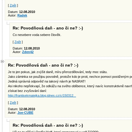
[
Zpět
]
Datum:
12.08.2010
Autor:
Radek
Re: Povodňová daň - ano či ne? :-)
Co nesebere voda sebere člověk.
[
Zpět
]
Datum:
12.08.2010
Autor:
Zden42
Re: Povodňová daň - ano či ne? :-)
Je to jen pokus, jak zvýšit daně, míru přerozdělování, tedy moc státu.
Jako záminka se použijou povodně, protože kdo je proti, nechce pomoct postiženým p
Jediná správná odpověď na takový návrh je NASRAT!
Asi nikoho nepřekvapí, že odkážu na svého oblíbence, který navíc konstruktivně navrh
získat bez zvyšování daní:
http://frantisekmatejka.blog.idnes.cz/c/150312...
[
Zpět
]
Datum:
12.08.2010
Autor:
Joe-CUBE
Re: Povodňová daň - ano či ne? :-)