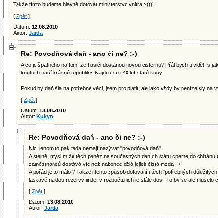
Takže tímto budeme hlavně dotovat ministerstvo vnitra :-(((
[
Zpět
]
Datum:
12.08.2010
Autor:
Jarda
Re: Povodňová daň - ano či ne? :-)
A co je špatného na tom, že hasiči dostanou novou cisternu? Přál bych ti vidět, s ja
koutech naší krásné republiky. Najdou se i 40 let staré kusy.
Pokud by daň šla na potřebné věci, jsem pro platit, ale jako vždy by peníze šly na v
[
Zpět
]
Datum:
13.08.2010
Autor:
Kukyn
Re: Povodňová daň - ano či ne? :-)
Nic, jenom to pak teda nemají nazývat "povodňová daň".
A stejně, myslím že těch peněz na současných daních státu cpeme do chřtánu už
zaměstnanců dostává víc než nakonec dělá jejich čistá mzda :-/
A pořád je to málo ? Takže i tento způsob dotování i těch "potřebných důležitých v
laskavě najdou rezervy jinde, v rozpočtu jich je stále dost. To by se ale muselo ch
[
Zpět
]
Datum:
13.08.2010
Autor:
Jarda