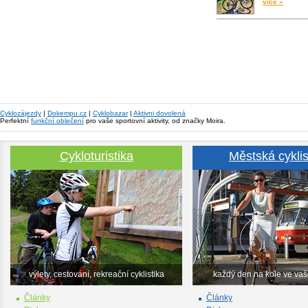
více »
Cyklozájezdy
|
Dokempu.cz
|
Cyklobazar
|
Aktivni dovolená
Perfektní
funkční oblečení
pro vaše sportovní aktivity, od značky Moira.
Cykloturistika
Městská cyklis
výlety, cestování, rekreační cyklistika
každý den na kole ve va
Články
Články