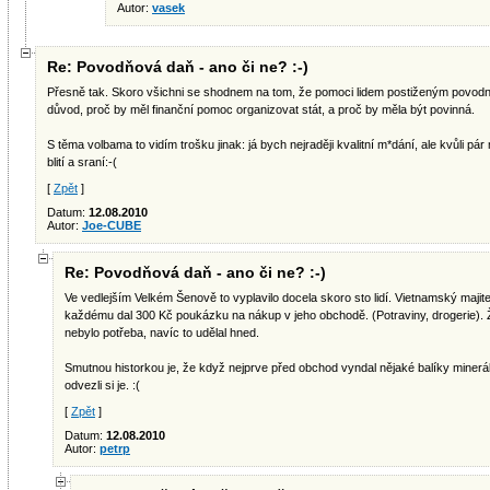
Autor:
vasek
Re: Povodňová daň - ano či ne? :-)
Přesně tak. Skoro všichni se shodnem na tom, že pomoci lidem postiženým povodně
důvod, proč by měl finanční pomoc organizovat stát, a proč by měla být povinná.
S těma volbama to vidím trošku jinak: já bych nejraději kvalitní m*dání, ale kvůli pá
blití a sraní:-(
[
Zpět
]
Datum:
12.08.2010
Autor:
Joe-CUBE
Re: Povodňová daň - ano či ne? :-)
Ve vedlejším Velkém Šenově to vyplavilo docela skoro sto lidí. Vietnamský maj
každému dal 300 Kč poukázku na nákup v jeho obchodě. (Potraviny, drogerie). 
nebylo potřeba, navíc to udělal hned.
Smutnou historkou je, že když nejprve před obchod vyndal nějaké balíky minerálek
odvezli si je. :(
[
Zpět
]
Datum:
12.08.2010
Autor:
petrp