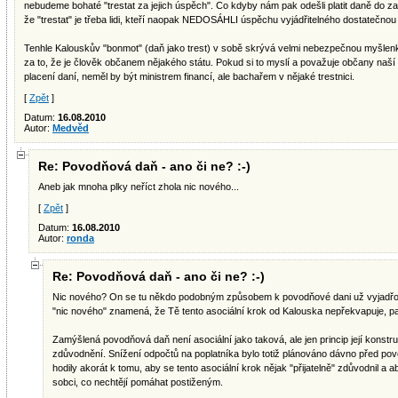
nebudeme bohaté "trestat za jejich úspěch". Co kdyby nám pak odešli platit daně do za
že "trestat" je třeba lidi, kteří naopak NEDOSÁHLI úspěchu vyjádřitelného dostatečnou 
Tenhle Kalouskův "bonmot" (daň jako trest) v sobě skrývá velmi nebezpečnou myšlenku,
za to, že je člověk občanem nějakého státu. Pokud si to myslí a považuje občany naš
placení daní, neměl by být ministrem financí, ale bachařem v nějaké trestnici.
[
Zpět
]
Datum:
16.08.2010
Autor:
Medvěd
Re: Povodňová daň - ano či ne? :-)
Aneb jak mnoha plky neříct zhola nic nového...
[
Zpět
]
Datum:
16.08.2010
Autor:
ronda
Re: Povodňová daň - ano či ne? :-)
Nic nového? On se tu někdo podobným způsobem k povodňové dani už vyjadřova
"nic nového" znamená, že Tě tento asociální krok od Kalouska nepřekvapuje, p
Zamýšlená povodňová daň není asociální jako taková, ale jen princip její konstr
zdůvodnění. Snížení odpočtů na poplatníka bylo totiž plánováno dávno před p
hodily akorát k tomu, aby se tento asociální krok nějak "přijatelně" zdůvodnil a 
sobci, co nechtějí pomáhat postiženým.