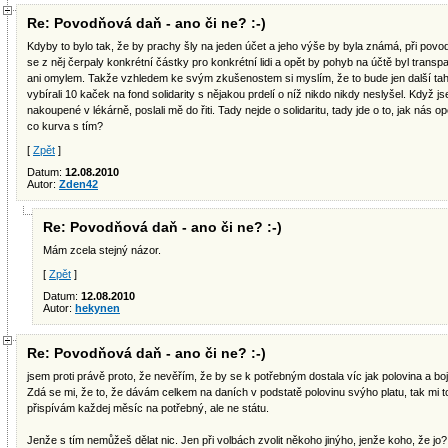
Re: Povodňová daň - ano či ne? :-)
Kdyby to bylo tak, že by prachy šly na jeden účet a jeho výše by byla známá, při povod
se z něj čerpaly konkrétní částky pro konkrétní lidi a opět by pohyb na účtě byl transpa
ani omylem. Takže vzhledem ke svým zkušenostem si myslím, že to bude jen další tah
vybírali 10 kaček na fond solidarity s nějakou prdelí o níž nikdo nikdy neslyšel. Když 
nakoupené v lékárně, poslali mě do řiti. Tady nejde o solidaritu, tady jde o to, jak nás o
co kurva s tím?
[
Zpět
]
Datum:
12.08.2010
Autor:
Zden42
Re: Povodňová daň - ano či ne? :-)
Mám zcela stejný názor.
[
Zpět
]
Datum:
12.08.2010
Autor:
hekynen
Re: Povodňová daň - ano či ne? :-)
jsem proti právě proto, že nevěřím, že by se k potřebným dostala víc jak polovina a bojí
Zdá se mi, že to, že dávám celkem na daních v podstatě polovinu svýho platu, tak mi to 
přispívám každej měsíc na potřebný, ale ne státu.
Jenže s tím nemůžeš dělat nic. Jen při volbách zvolit někoho jinýho, jenže koho, že jo? 