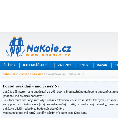
ČLÁNKY
KALENDÁŘ AKCÍ
ZÁJEZDY
KNIHY
BAZAR
S
NaKole.cz
>
Diskuse
>
NEcyklo
> Povodňová daň - ano či ne? :-)
Povodňová daň - ano či ne? :-)
Jaký je váš názor na tu spešl daň ve výši 100,- Kč od každého daňového poplatníka, ze k
(možná i jiné živelné) pohromy?
Já v tom mám dost nejasno: když vidím v televizi to, co se zase stalo, tak bych v zásadě 
se ty prachy v závěru zase (zřejmě) zašantročej, ztratěj, ty předražený zakázky, malý d
zakázku oficiální a kolik to bude stát skutečně...
Možná to je ode mě tvrdý, ale čím dál tím víc jsem proti týhle dani.