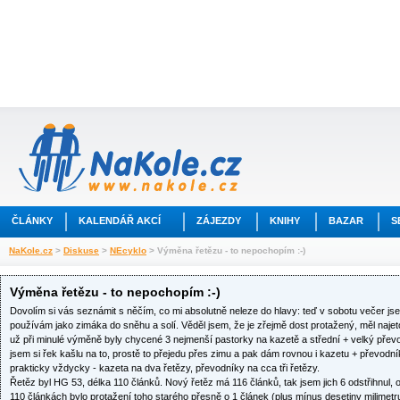
ČLÁNKY
KALENDÁŘ AKCÍ
ZÁJEZDY
KNIHY
BAZAR
S
NaKole.cz
>
Diskuse
>
NEcyklo
> Výměna řetězu - to nepochopím :-)
Výměna řetězu - to nepochopím :-)
Dovolím si vás seznámit s něčím, co mi absolutně neleze do hlavy: teď v sobotu večer js
používám jako zimáka do sněhu a solí. Věděl jsem, že je zřejmě dost protažený, měl najeto
už při minulé výměně byly chycené 3 nejmenší pastorky na kazetě a střední + velký převo
jsem si řek kašlu na to, prostě to přejedu přes zimu a pak dám rovnou i kazetu + převodní
prakticky vždycky - kazeta na dva řetězy, převodníky na cca tři řetězy.
Řetěz byl HG 53, délka 110 článků. Nový řetěz má 116 článků, tak jsem jich 6 odstřihnul, o
110 článkách bylo protažení toho starého přesně o 1 článek (plus mínus desetiny milimetr