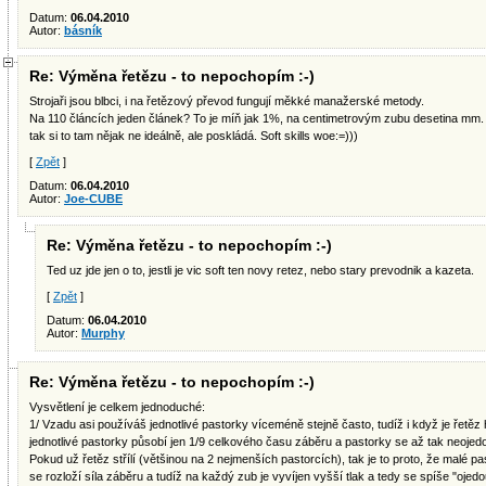
Datum:
06.04.2010
Autor:
básník
Re: Výměna řetězu - to nepochopím :-)
Strojaři jsou blbci, i na řetězový převod fungují měkké manažerské metody.
Na 110 článcích jeden článek? To je míň jak 1%, na centimetrovým zubu desetina mm. Zu
tak si to tam nějak ne ideálně, ale poskládá. Soft skills woe:=)))
[
Zpět
]
Datum:
06.04.2010
Autor:
Joe-CUBE
Re: Výměna řetězu - to nepochopím :-)
Ted uz jde jen o to, jestli je vic soft ten novy retez, nebo stary prevodnik a kazeta.
[
Zpět
]
Datum:
06.04.2010
Autor:
Murphy
Re: Výměna řetězu - to nepochopím :-)
Vysvětlení je celkem jednoduché:
1/ Vzadu asi používáš jednotlivé pastorky víceméně stejně často, tudíž i když je řetěz
jednotlivé pastorky působí jen 1/9 celkového času záběru a pastorky se až tak neojedou
Pokud už řetěz střílí (většinou na 2 nejmenších pastorcích), tak je to proto, že malé 
se rozloží síla záběru a tudíž na každý zub je vyvíjen vyšší tlak a tedy se spíše "ojedo