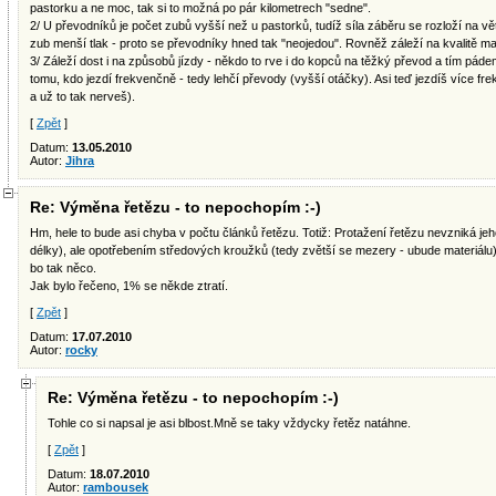
pastorku a ne moc, tak si to možná po pár kilometrech "sedne".
2/ U převodníků je počet zubů vyšší než u pastorků, tudíž síla záběru se rozloží na vě
zub menší tlak - proto se převodníky hned tak "neojedou". Rovněž záleží na kvalitě mat
3/ Záleží dost i na způsobů jízdy - někdo to rve i do kopců na těžký převod a tím pád
tomu, kdo jezdí frekvenčně - tedy lehčí převody (vyšší otáčky). Asi teď jezdíš více f
a už to tak nerveš).
[
Zpět
]
Datum:
13.05.2010
Autor:
Jihra
Re: Výměna řetězu - to nepochopím :-)
Hm, hele to bude asi chyba v počtu článků řetězu. Totiž: Protažení řetězu nevzniká j
délky), ale opotřebením středových kroužků (tedy zvětší se mezery - ubude materiálu),
bo tak něco.
Jak bylo řečeno, 1% se někde ztratí.
[
Zpět
]
Datum:
17.07.2010
Autor:
rocky
Re: Výměna řetězu - to nepochopím :-)
Tohle co si napsal je asi blbost.Mně se taky vždycky řetěz natáhne.
[
Zpět
]
Datum:
18.07.2010
Autor:
rambousek