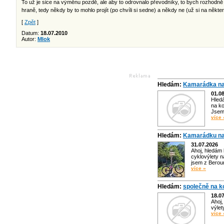
To už je sice na výměnu pozdě, ale aby to odrovnalo převodníky, to bych rozhodně 
hraně, tedy někdy by to mohlo projít (po chvíli si sedne) a někdy ne (už si na něk
[
Zpět
]
Datum:
18.07.2010
Autor:
Mlok
Hledám:
Kamarádka na
01.0
Hled
na ko
Jsem 
více 
Hledám:
Kamarádku na
31.07.2026
Ahoj, hledám
cyklovýlety n
jsem z Bero
více »
Hledám:
společně na k
18.0
Ahoj,
výlet
více 