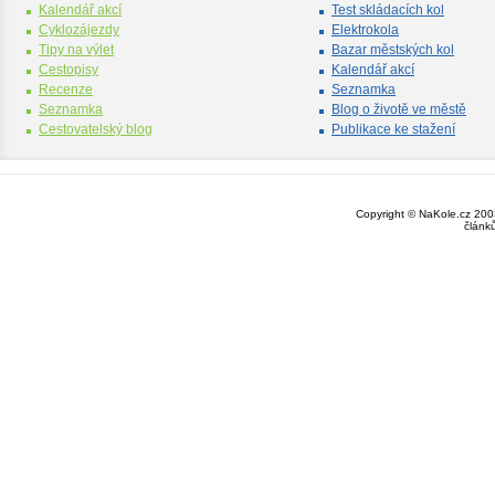
Kalendář akcí
Test skládacích kol
Cyklozájezdy
Elektrokola
Tipy na výlet
Bazar městských kol
Cestopisy
Kalendář akcí
Recenze
Seznamka
Seznamka
Blog o životě ve městě
Cestovatelský blog
Publikace ke stažení
Copyright © NaKole.cz 2003
článk