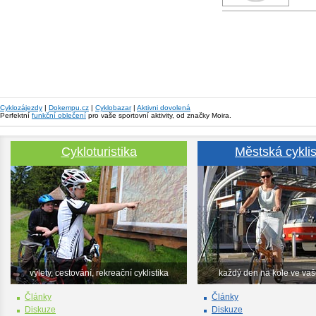
Cyklozájezdy
|
Dokempu.cz
|
Cyklobazar
|
Aktivni dovolená
Perfektní
funkční oblečení
pro vaše sportovní aktivity, od značky Moira.
Cykloturistika
Městská cyklis
výlety, cestování, rekreační cyklistika
každý den na kole ve va
Články
Články
Diskuze
Diskuze