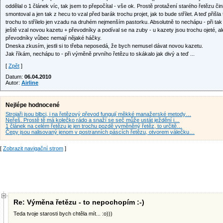
oddělal o 1 článek víc, tak jsem to přepočítal - vše ok. Prostě protažení starého řetězu čin
smontoval a jen tak z hecu to vzal před barák trochu projet, jak to bude střílet. A teď přiš
trochu to střílelo jen vzadu na druhém nejmenším pastorku. Absolutně to nechápu - při tak 
ještě vzal novou kazetu + převodníky a podíval se na zuby - u kazety jsou trochu ojeté, al
převodníky vůbec nemají nějaké háčky.
Dneska zkusím, jestli si to třeba neposedá, že bych nemusel dávat novou kazetu.
Jak říkám, nechápu to - při výměně prvního řetězu to skákalo jak divý a teď ...
[
Zpět
]
Datum:
06.04.2010
Autor:
Airline
Nejlépe hodnocené
Strojaři jsou blbci, i na řetězový převod fungují měkké manažerské metody…
Neřeš. Prostě tě má kolečko rádo a snaží se seč může ustát ježdění i…
1 článek na celém řetězu je jen trochu pozdě vyměněný řetěz, to určitě…
Čepy jsou nalisovaný jenom v postranních páscích řetězu, otvorem válečku…
[
Zobrazit navigační strom
]
Re: Výměna řetězu - to nepochopím :-)
Teda tvoje starosti bych chtěla mít... :o)))