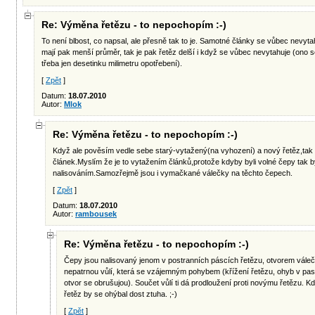
Re: Výměna řetězu - to nepochopím :-)
To není blbost, co napsal, ale přesně tak to je. Samotné články se vůbec nevytah
mají pak menší průměr, tak je pak řetěz delší i když se vůbec nevytahuje (ono s
třeba jen desetinku milimetru opotřebení).
[
Zpět
]
Datum:
18.07.2010
Autor:
Mlok
Re: Výměna řetězu - to nepochopím :-)
Když ale pověsím vedle sebe starý-vytažený(na vyhození) a nový řetěz,tak t
článek.Myslím že je to vytažením článků,protože kdyby byli volné čepy tak b
nalisováním.Samozřejmě jsou i vymačkané válečky na těchto čepech.
[
Zpět
]
Datum:
18.07.2010
Autor:
rambousek
Re: Výměna řetězu - to nepochopím :-)
Čepy jsou nalisovaný jenom v postranních páscích řetězu, otvorem válečk
nepatrnou vůlí, která se vzájemným pohybem (křížení řetězu, ohyb v past
otvor se obrušujou). Součet vůlí ti dá prodloužení proti novýmu řetězu. K
řetěz by se ohýbal dost ztuha. ;-)
[
Zpět
]