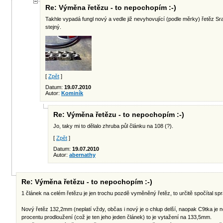
Re: Výměna řetězu - to nepochopím :-)
Takhle vypadá fungl nový a vedle již nevyhovující (podle měrky) řetěz 
stejný.
[
Zpět
]
Datum:
19.07.2010
Autor:
Kominík
Re: Výměna řetězu - to nepochopím :-)
Jo, taky mi to dělalo zhruba půl článku na 108 (?).
[
Zpět
]
Datum:
19.07.2010
Autor:
abernathy
Re: Výměna řetězu - to nepochopím :-)
1 článek na celém řetězu je jen trochu pozdě vyměněný řetěz, to určitě spočítal s
Nový řetěz 132,2mm (neplatí vždy, občas i nový je o chlup delší, naopak C9tka je n
procentu prodloužení (což je ten jeho jeden článek) to je vytažení na 133,5mm.