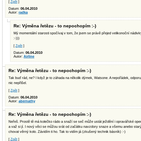
[
Zpět
]
Datum:
06.04.2010
Autor:
radka
Re: Výměna řetězu - to nepochopím :-)
Mý momentální starosti spočívaj v tom, že jsem se právě přejed velikonoční nádivky
:-)))
[
Zpět
]
Datum:
06.04.2010
Autor:
Airline
Re: Výměna řetězu - to nepochopím :-)
Tak buď rád, ne? I když je to záhada na několik dýmek, Watsone. A nepořádek, odporuj
nic nepřišel.
[
Zpět
]
Datum:
06.04.2010
Autor:
abernathy
Re: Výměna řetězu - to nepochopím :-)
Neřeš. Prostě tě má kolečko rádo a snaží se seč může ustát ježdění i opravářské oper
a važ si jí. I nový věci se můžou srát od začátku navzdory snaze a všemu anebo starý
chovat věrný kolo. Závidím ti ho. Tak to vidím já (zkušený technik básník) :-)
[
Zpět
]