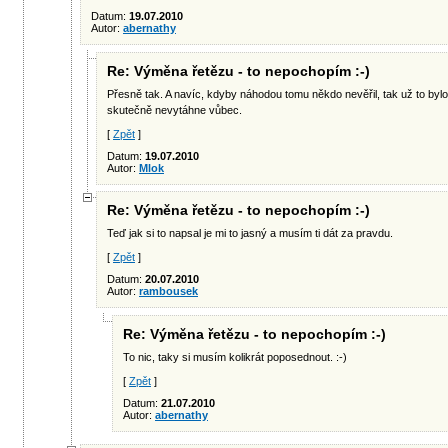
Datum:
19.07.2010
Autor:
abernathy
Re: Výměna řetězu - to nepochopím :-)
Přesně tak. A navíc, kdyby náhodou tomu někdo nevěřil, tak už to byl
skutečně nevytáhne vůbec.
[
Zpět
]
Datum:
19.07.2010
Autor:
Mlok
Re: Výměna řetězu - to nepochopím :-)
Teď jak si to napsal je mi to jasný a musím ti dát za pravdu.
[
Zpět
]
Datum:
20.07.2010
Autor:
rambousek
Re: Výměna řetězu - to nepochopím :-)
To nic, taky si musím kolikrát poposednout. :-)
[
Zpět
]
Datum:
21.07.2010
Autor:
abernathy