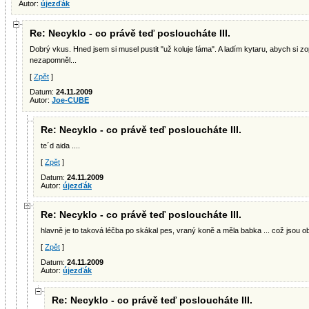
Autor:
újezďák
Re: Necyklo - co právě teď posloucháte III.
Dobrý vkus. Hned jsem si musel pustit "už koluje fáma". A ladím kytaru, abych si z
nezapomněl...
[
Zpět
]
Datum:
24.11.2009
Autor:
Joe-CUBE
Re: Necyklo - co právě teď posloucháte III.
te´d aida ....
[
Zpět
]
Datum:
24.11.2009
Autor:
újezďák
Re: Necyklo - co právě teď posloucháte III.
hlavně je to taková léčba po skákal pes, vraný koně a měla babka ... což jsou
[
Zpět
]
Datum:
24.11.2009
Autor:
újezďák
Re: Necyklo - co právě teď posloucháte III.