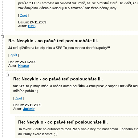
peníze z EU a i starosta mluvil dost rozumně, asi se o místní stará. Je vidět, že 
zakládajícího vlákna a koleduji si o smazaní, tak třeba někdy jindy.
[
Zpět
]
Datum:
24.11.2009
Autor:
HMS
Re: Necyklo - co právě teď posloucháte III.
Já teď ujíždím na Krucipusku a SPS.To jsou moooc dobré kapelky!!!
[
Zpět
]
Datum:
25.11.2009
Autor:
Hnuso
Re: Necyklo - co právě teď posloucháte III.
tak SPS to je moje mládí a občas doteď pouštím. A krucipusk je super. Obzvlášť alb
měsíce pořád :-)
[
Zpět
]
Datum:
25.11.2009
Autor:
Jurimír
Re: Necyklo - co právě teď posloucháte III.
Ja takhle v aute na autorevers tocil Rasputina a hey mr. basseman. Jednoho sto
do Prahy skoro k smrti. ;-)