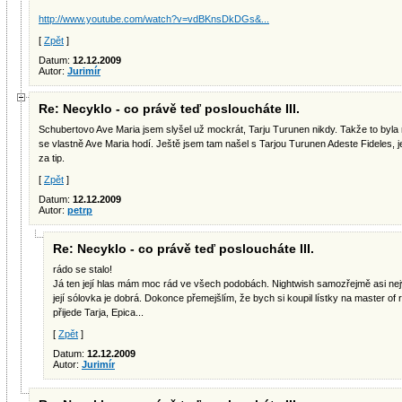
http://www.youtube.com/watch?v=vdBKnsDkDGs&...
[
Zpět
]
Datum:
12.12.2009
Autor:
Jurimír
Re: Necyklo - co právě teď posloucháte III.
Schubertovo Ave Maria jsem slyšel už mockrát, Tarju Turunen nikdy. Takže to byla 
se vlastně Ave Maria hodí. Ještě jsem tam našel s Tarjou Turunen Adeste Fideles, 
za tip.
[
Zpět
]
Datum:
12.12.2009
Autor:
petrp
Re: Necyklo - co právě teď posloucháte III.
rádo se stalo!
Já ten její hlas mám moc rád ve všech podobách. Nightwish samozřejmě asi nejvíc
její sólovka je dobrá. Dokonce přemejšlím, že bych si koupil lístky na master of 
přijede Tarja, Epica...
[
Zpět
]
Datum:
12.12.2009
Autor:
Jurimír