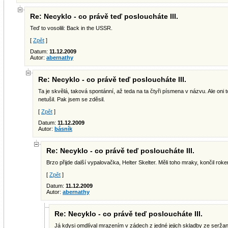
Re: Necyklo - co právě teď posloucháte III.
Teď to vosolili: Back in the USSR.
[
Zpět
]
Datum:
11.12.2009
Autor:
abernathy
Re: Necyklo - co právě teď posloucháte III.
Ta je skvělá, taková spontánní, až teda na ta čtyři písmena v názvu. Ale oni t
netušil. Pak jsem se zděsil.
[
Zpět
]
Datum:
11.12.2009
Autor:
básník
Re: Necyklo - co právě teď posloucháte III.
Brzo přijde další vypalovačka, Helter Skelter. Měli toho mraky, končil roke
[
Zpět
]
Datum:
11.12.2009
Autor:
abernathy
Re: Necyklo - co právě teď posloucháte III.
Já kdysi omdlíval mrazením v zádech z jedné jejich skladby ze seržan