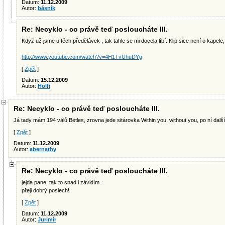
Datum:
11.12.2009
Autor:
básník
Re: Necyklo - co právě teď posloucháte III.
Když už jsme u těch předělávek , tak tahle se mi docela líbí. Klip sice není o kapele, a
http://www.youtube.com/watch?v=4H1TvUhuDYg
[
Zpět
]
Datum:
15.12.2009
Autor:
Holfi
Re: Necyklo - co právě teď posloucháte III.
Já tady mám 194 válů Betles, zrovna jede sitárovka Within you, without you, po ní další 
[
Zpět
]
Datum:
11.12.2009
Autor:
abernathy
Re: Necyklo - co právě teď posloucháte III.
jejda pane, tak to snad i závidím...
přeji dobrý poslech!
[
Zpět
]
Datum:
11.12.2009
Autor:
Jurimír