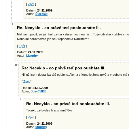
[
Zpět
]
Datum:
24.11.2009
Autor:
újezďák
Re: Necyklo - co právě teď posloucháte III.
Mel jsem pocit, ze jsi rikal, ze na kytaru moc neumis... To je odvaha - takhle v noci
Nebo se porovnavas jen se Stepanem a Radimem?
[
Zpět
]
Datum:
24.11.2009
Autor:
Murphy
Re: Necyklo - co právě teď posloucháte III.
Nj, už jsem dostal kartáč od ženy. Ale na víkend je žena pryč a v sobotu má
[
Zpět
]
Datum:
24.11.2009
Autor:
Joe-CUBE
Re: Necyklo - co právě teď posloucháte III.
To jako ze bydes hrat s nim? 8-o
[
Zpět
]
Datum:
24.11.2009
Autor:
Murphy