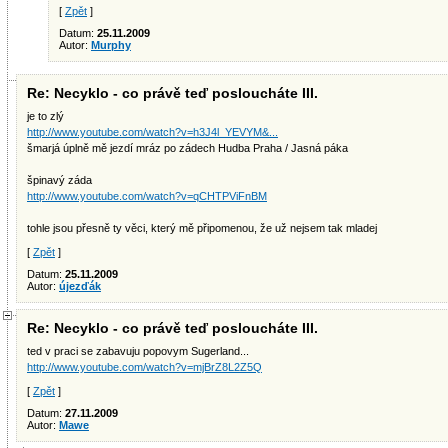
[
Zpět
]
Datum:
25.11.2009
Autor:
Murphy
Re: Necyklo - co právě teď posloucháte III.
je to zlý
http://www.youtube.com/watch?v=h3J4l_YEVYM&...
šmarjá úplně mě jezdí mráz po zádech Hudba Praha / Jasná páka
špinavý záda
http://www.youtube.com/watch?v=qCHTPViFnBM
tohle jsou přesně ty věci, který mě připomenou, že už nejsem tak mladej
[
Zpět
]
Datum:
25.11.2009
Autor:
újezďák
Re: Necyklo - co právě teď posloucháte III.
ted v praci se zabavuju popovym Sugerland...
http://www.youtube.com/watch?v=mjBrZ8L2Z5Q
[
Zpět
]
Datum:
27.11.2009
Autor:
Mawe