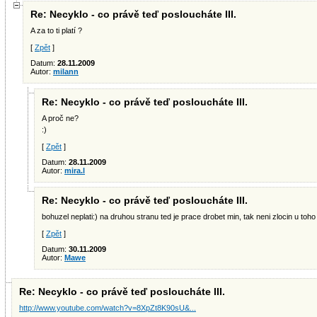
Re: Necyklo - co právě teď posloucháte III.
A za to ti platí ?
[
Zpět
]
Datum:
28.11.2009
Autor:
milann
Re: Necyklo - co právě teď posloucháte III.
A proč ne?
:)
[
Zpět
]
Datum:
28.11.2009
Autor:
mira.l
Re: Necyklo - co právě teď posloucháte III.
bohuzel neplati:) na druhou stranu ted je prace drobet min, tak neni zlocin u toh
[
Zpět
]
Datum:
30.11.2009
Autor:
Mawe
Re: Necyklo - co právě teď posloucháte III.
http://www.youtube.com/watch?v=8XpZt8K90sU&...