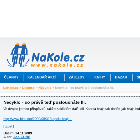
ČLÁNKY
KALENDÁŘ AKCÍ
ZÁJEZDY
KNIHY
BAZAR
S
NaKole.cz
>
Diskuse
>
NEcyklo
> Necyklo - co právě teď posloucháte III.
Necyklo - co právě teď posloucháte III.
Ve dvojce je moc příspěvků, takže zakládám další díl. Kapela hraje tak dobře, jak hraje bub
http://www.bibri.net/2009/08/31/kapela-hraje...
[
Zpět
]
Datum:
24.11.2009
Autor:
Joe-CUBE