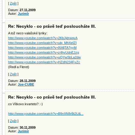
[
Zpět
]
Datum:
27.11.2009
Autor:
Jurimír
Re: Necyklo - co právě teď posloucháte III.
A tož neco valašské lyriky:
http://www.youtube.com/watch?v=2KbJjdrwqvA
http://www.youtube.com/watch?v=ulq_MhXeIZI
http://www.youtube.com/watch?v=lXAfjTA7yyM
http://www.youtube.com/watch?v=z4hvUdnEJzg
http://www.youtube.com/watch?v=uQYwSbLa2dw
http://www.youtube.com/watch?v=HZdN234FvZc
(Redl a Fleret)
[
Zpět
]
Datum:
28.11.2009
Autor:
Joe-CUBE
Re: Necyklo - co právě teď posloucháte III.
co Vítkovo kvarteto? :-)
http://www.youtube.com/watch?v=B9nXN8rBt2U&...
[
Zpět
]
Datum:
30.11.2009
Autor:
Jurimír