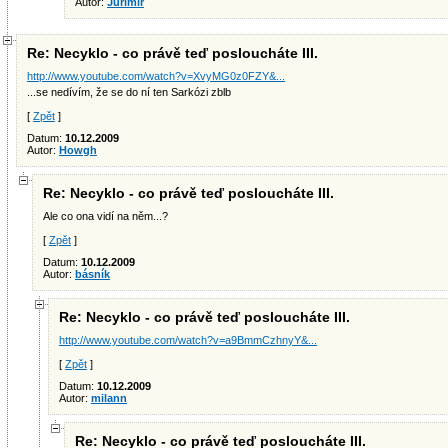
Autor:
Jurimír
Re: Necyklo - co právě teď posloucháte III.
http://www.youtube.com/watch?v=XvyMG0z0FZY&...
...se nedívím, že se do ní ten Sarkózi zblb
[
Zpět
]
Datum:
10.12.2009
Autor:
Howgh
Re: Necyklo - co právě teď posloucháte III.
Ale co ona vidí na něm...?
[
Zpět
]
Datum:
10.12.2009
Autor:
básník
Re: Necyklo - co právě teď posloucháte III.
http://www.youtube.com/watch?v=a9BmmCzhnyY&...
[
Zpět
]
Datum:
10.12.2009
Autor:
milann
Re: Necyklo - co právě teď posloucháte III.