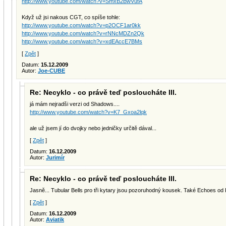
http://www.youtube.com/watch?v=SmxB2BwVufA
Když už jsi nakous CGT, co spíše tohle:
http://www.youtube.com/watch?v=p2OCF1ar0kk
http://www.youtube.com/watch?v=rNNcMDZn2Qk
http://www.youtube.com/watch?v=xdEAccE7BMs
[
Zpět
]
Datum:
15.12.2009
Autor:
Joe-CUBE
Re: Necyklo - co právě teď posloucháte III.
já mám nejradši verzi od Shadows....
http://www.youtube.com/watch?v=K7_Gxoa2lqk
ale už jsem jí do dvojky nebo jedničky určitě dával...
[
Zpět
]
Datum:
16.12.2009
Autor:
Jurimír
Re: Necyklo - co právě teď posloucháte III.
Jasně... Tubular Bells pro tři kytary jsou pozoruhodný kousek. Také Echoes od 
[
Zpět
]
Datum:
16.12.2009
Autor:
Aviatik