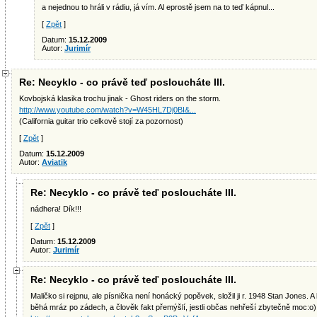
a nejednou to hráli v rádiu, já vím. Al eprostě jsem na to teď kápnul...
[
Zpět
]
Datum:
15.12.2009
Autor:
Jurimír
Re: Necyklo - co právě teď posloucháte III.
Kovbojská klasika trochu jinak - Ghost riders on the storm.
http://www.youtube.com/watch?v=W45HL7Dj0BI&...
(California guitar trio celkově stojí za pozornost)
[
Zpět
]
Datum:
15.12.2009
Autor:
Aviatik
Re: Necyklo - co právě teď posloucháte III.
nádhera! Dík!!!
[
Zpět
]
Datum:
15.12.2009
Autor:
Jurimír
Re: Necyklo - co právě teď posloucháte III.
Maličko si rejpnu, ale písnička není honácký popěvek, složil ji r. 1948 Stan Jones. 
běhá mráz po zádech, a člověk fakt přemýšlí, jestli občas nehřeší zbytečně moc:o)