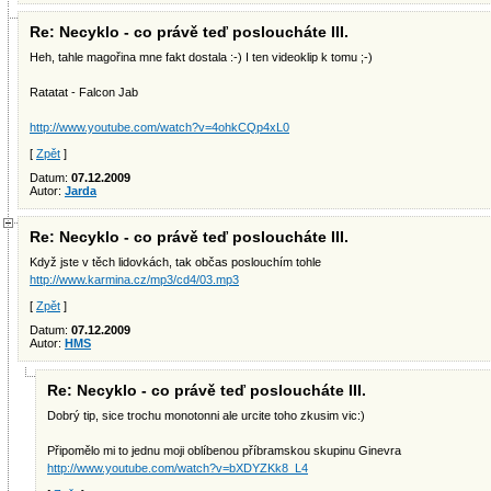
Re: Necyklo - co právě teď posloucháte III.
Heh, tahle magořina mne fakt dostala :-) I ten videoklip k tomu ;-)
Ratatat - Falcon Jab
http://www.youtube.com/watch?v=4ohkCQp4xL0
[
Zpět
]
Datum:
07.12.2009
Autor:
Jarda
Re: Necyklo - co právě teď posloucháte III.
Když jste v těch lidovkách, tak občas poslouchím tohle
http://www.karmina.cz/mp3/cd4/03.mp3
[
Zpět
]
Datum:
07.12.2009
Autor:
HMS
Re: Necyklo - co právě teď posloucháte III.
Dobrý tip, sice trochu monotonni ale urcite toho zkusim vic:)
Připomělo mi to jednu moji oblíbenou příbramskou skupinu Ginevra
http://www.youtube.com/watch?v=bXDYZKk8_L4