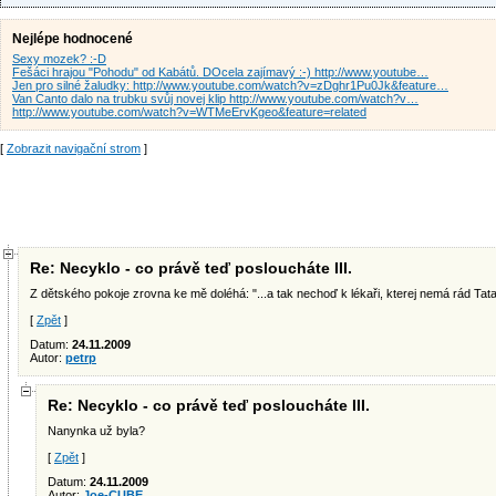
Nejlépe hodnocené
Sexy mozek? :-D
Fešáci hrajou "Pohodu" od Kabátů. DOcela zajímavý :-) http://www.youtube…
Jen pro silné žaludky: http://www.youtube.com/watch?v=zDghr1Pu0Jk&feature…
Van Canto dalo na trubku svůj novej klip http://www.youtube.com/watch?v…
http://www.youtube.com/watch?v=WTMeErvKgeo&feature=related
[
Zobrazit navigační strom
]
Re: Necyklo - co právě teď posloucháte III.
Z dětského pokoje zrovna ke mě doléhá: "...a tak nechoď k lékaři, kterej nemá rád Tataři
[
Zpět
]
Datum:
24.11.2009
Autor:
petrp
Re: Necyklo - co právě teď posloucháte III.
Nanynka už byla?
[
Zpět
]
Datum:
24.11.2009
Autor:
Joe-CUBE