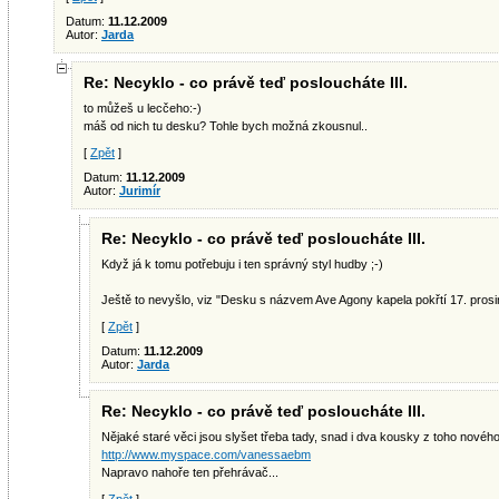
Datum:
11.12.2009
Autor:
Jarda
Re: Necyklo - co právě teď posloucháte III.
to můžeš u lecčeho:-)
máš od nich tu desku? Tohle bych možná zkousnul..
[
Zpět
]
Datum:
11.12.2009
Autor:
Jurimír
Re: Necyklo - co právě teď posloucháte III.
Když já k tomu potřebuju i ten správný styl hudby ;-)
Ještě to nevyšlo, viz "Desku s názvem Ave Agony kapela pokřtí 17. pros
[
Zpět
]
Datum:
11.12.2009
Autor:
Jarda
Re: Necyklo - co právě teď posloucháte III.
Nějaké staré věci jsou slyšet třeba tady, snad i dva kousky z toho nového
http://www.myspace.com/vanessaebm
Napravo nahoře ten přehrávač...