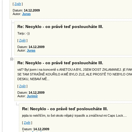
[
Zpět
]
Datum:
14.12.2009
Autor:
Juras
Re: Necyklo - co právě teď posloucháte III.
Tarju :-))
[
Zpět
]
Datum:
14.12.2009
Autor:
Juras
Re: Necyklo - co právě teď posloucháte III.
viď? Byl jsem i na koncertě s ANETOU A BYL JSEM DOST ZKLAMANEJ. jE F
SE TAM STRAŠNĚ KOUŘILO A MĚ BYLO ZLE, ALE PROSTĚ TO NEBYLO 
DESKU, NEBAVÍ MĚ...
[
Zpět
]
Datum:
14.12.2009
Autor:
Jurimír
Re: Necyklo - co právě teď posloucháte III.
jejda to nekřičím, to šel okolo nějaký trpaslík a zmáčknul mi Caps Lock....
[
Zpět
]
Datum:
14.12.2009