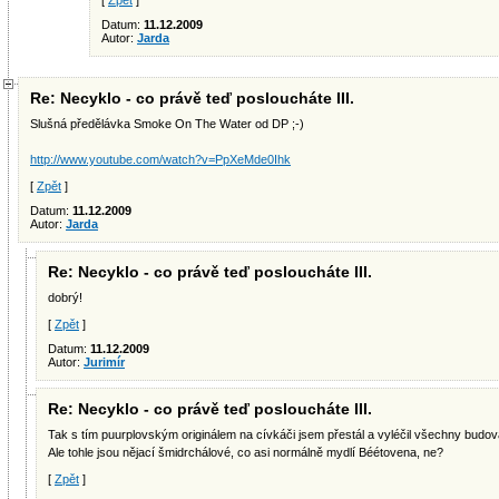
[
Zpět
]
Datum:
11.12.2009
Autor:
Jarda
Re: Necyklo - co právě teď posloucháte III.
Slušná předělávka Smoke On The Water od DP ;-)
http://www.youtube.com/watch?v=PpXeMde0Ihk
[
Zpět
]
Datum:
11.12.2009
Autor:
Jarda
Re: Necyklo - co právě teď posloucháte III.
dobrý!
[
Zpět
]
Datum:
11.12.2009
Autor:
Jurimír
Re: Necyklo - co právě teď posloucháte III.
Tak s tím puurplovským originálem na cívkáči jsem přestál a vyléčil všechny budo
Ale tohle jsou nějací šmidrchálové, co asi normálně mydlí Béétovena, ne?
[
Zpět
]