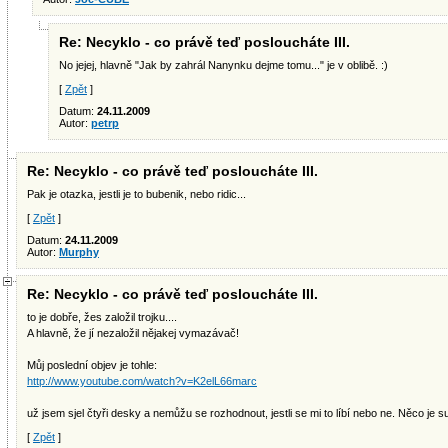
Re: Necyklo - co právě teď posloucháte III.
No jejej, hlavně "Jak by zahrál Nanynku dejme tomu..." je v oblibě. :)
[
Zpět
]
Datum:
24.11.2009
Autor:
petrp
Re: Necyklo - co právě teď posloucháte III.
Pak je otazka, jestli je to bubenik, nebo ridic...
[
Zpět
]
Datum:
24.11.2009
Autor:
Murphy
Re: Necyklo - co právě teď posloucháte III.
to je dobře, žes založil trojku....
A hlavně, že jí nezaložil nějakej vymazávač!
Můj poslední objev je tohle:
http://www.youtube.com/watch?v=K2elL66marc
už jsem sjel čtyři desky a nemůžu se rozhodnout, jestli se mi to líbí nebo ne. Něco je 
[
Zpět
]