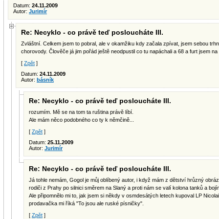
Datum:
24.11.2009
Autor:
Jurimír
Re: Necyklo - co právě teď posloucháte III.
Zvláštní. Celkem jsem to pobral, ale v okamžiku kdy začala zpívat, jsem sebou trh
chorovody. Člověče já jim pořád ještě neodpustil co tu napáchali a 68 a furt jsem na 
[
Zpět
]
Datum:
24.11.2009
Autor:
básník
Re: Necyklo - co právě teď posloucháte III.
rozumím. Mě se na tom ta ruština právě líbí.
Ale mám něco podobného co ty k němčině...
[
Zpět
]
Datum:
25.11.2009
Autor:
Jurimír
Re: Necyklo - co právě teď posloucháte III.
Já tohle nemám, Gogol je můj oblíbený autor, i když mám z dětství hrůzný obrá
rodiči z Prahy po silnici směrem na Slaný a proti nám se valí kolona tanků a boj
Ale připomnělo mi to, jak jsem si někdy v osmdesátých letech kupoval LP Nicol
prodavačka mi říká "To jsou ale ruské písničky".
[
Zpět
]