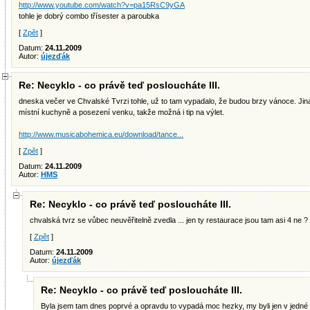
http://www.youtube.com/watch?v=pa15RsC9yGA
tohle je dobrý combo třísester a paroubka
[
Zpět
]
Datum:
24.11.2009
Autor:
újezďák
Re: Necyklo - co právě teď posloucháte III.
dneska večer ve Chvalské Tvrzi tohle, už to tam vypadalo, že budou brzy vánoce. Jinak
místní kuchyně a posezení venku, takže možná i tip na výlet.
http://www.musicabohemica.eu/download/tance...
[
Zpět
]
Datum:
24.11.2009
Autor:
HMS
Re: Necyklo - co právě teď posloucháte III.
chvalská tvrz se vůbec neuvěřitelně zvedla ... jen ty restaurace jsou tam asi 4 ne ?
[
Zpět
]
Datum:
24.11.2009
Autor:
újezďák
Re: Necyklo - co právě teď posloucháte III.
Byla jsem tam dnes poprvé a opravdu to vypadá moc hezky, my byli jen v jedné 