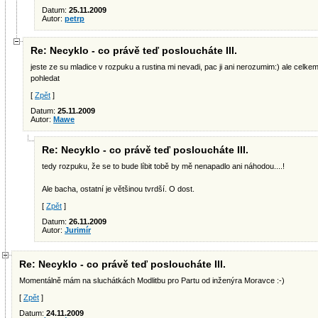
Datum:
25.11.2009
Autor:
petrp
Re: Necyklo - co právě teď posloucháte III.
jeste ze su mladice v rozpuku a rustina mi nevadi, pac ji ani nerozumim:) ale celk
pohledat
[
Zpět
]
Datum:
25.11.2009
Autor:
Mawe
Re: Necyklo - co právě teď posloucháte III.
tedy rozpuku, že se to bude líbit tobě by mě nenapadlo ani náhodou....!
Ale bacha, ostatní je většinou tvrdší. O dost.
[
Zpět
]
Datum:
26.11.2009
Autor:
Jurimír
Re: Necyklo - co právě teď posloucháte III.
Momentálně mám na sluchátkách Modlitbu pro Partu od inženýra Moravce :-)
[
Zpět
]
Datum:
24.11.2009