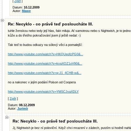
[
Zpět
]
Datum:
10.12.2009
Autor:
Mawe
Re: Necyklo - co právě teď posloucháte III.
tuhle ženskou nebo tedy její hlas, fakt miluju. Ať samotnou nebo s Nightwish, je to jed
kůže a do třetího pokračování jsem jí ještě nedal :-)
Tak teď to budou odkazy na sólový věci a pomalejší:
http://www.youtube.com/watch?v=HKQUeofzPG0&...
http://www.youtube.com/watch?v=kvaXOZ1oV90&...
http://www.youtube.com/watch?v=q-J1_4CHB-w&...
no a nakonec v jejím podání Poison od Coopera
http://www.youtube.com/watch?v=YMSCJvaXDLY
[
Zpět
]
Datum:
08.12.2009
Autor:
Jurimír
Re: Necyklo - co právě teď posloucháte III.
Jj, Nightwish je bez ní poloviční. Když chci mrazení v zádech, pustím si hodně nahla