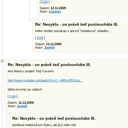
[
Zpět
]
Datum:
12.12.2009
Autor:
Lazarus
Re: Necyklo - co právě teď posloucháte III.
helter skelter považuju z aprvní "metalovou" skladbu....
[
Zpět
]
Datum:
13.12.2009
Autor:
Jurimír
Re: Necyklo - co právě teď posloucháte III.
Ave Maria v podání Tarji Turunen
http://www.youtube.com/watch?v=O_vMEvcPDGs&...
běhá mi mráz po zádech
[
Zpět
]
Datum:
11.12.2009
Autor:
Jurimír
Re: Necyklo - co právě teď posloucháte III.
poněkud netipická pro Epicu, ale já jí mám rád