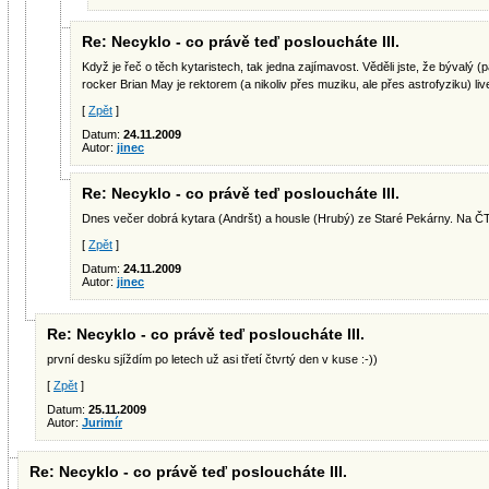
Re: Necyklo - co právě teď posloucháte III.
Když je řeč o těch kytaristech, tak jedna zajímavost. Věděli jste, že bývalý
rocker Brian May je rektorem (a nikoliv přes muziku, ale přes astrofyziku) 
[
Zpět
]
Datum:
24.11.2009
Autor:
jinec
Re: Necyklo - co právě teď posloucháte III.
Dnes večer dobrá kytara (Andršt) a housle (Hrubý) ze Staré Pekárny. Na ČT
[
Zpět
]
Datum:
24.11.2009
Autor:
jinec
Re: Necyklo - co právě teď posloucháte III.
první desku sjíždím po letech už asi třetí čtvrtý den v kuse :-))
[
Zpět
]
Datum:
25.11.2009
Autor:
Jurimír
Re: Necyklo - co právě teď posloucháte III.