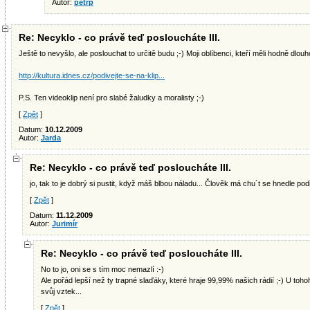
Autor:
petrp
Re: Necyklo - co právě teď posloucháte III.
Ještě to nevyšlo, ale poslouchat to určitě budu ;-) Moji oblíbenci, kteří měli hodně dlou
http://kultura.idnes.cz/podivejte-se-na-klip...
P.S. Ten videoklip není pro slabé žaludky a moralisty ;-)
[
Zpět
]
Datum:
10.12.2009
Autor:
Jarda
Re: Necyklo - co právě teď posloucháte III.
jo, tak to je dobrý si pustit, když máš blbou náladu... Člověk má chu´t se hnedle podř
[
Zpět
]
Datum:
11.12.2009
Autor:
Jurimír
Re: Necyklo - co právě teď posloucháte III.
No to jo, oni se s tím moc nemazlí :-)
Ale pořád lepší než ty trapné slaďáky, které hraje 99,99% našich rádií ;-) U t
svůj vztek...
[
Zpět
]