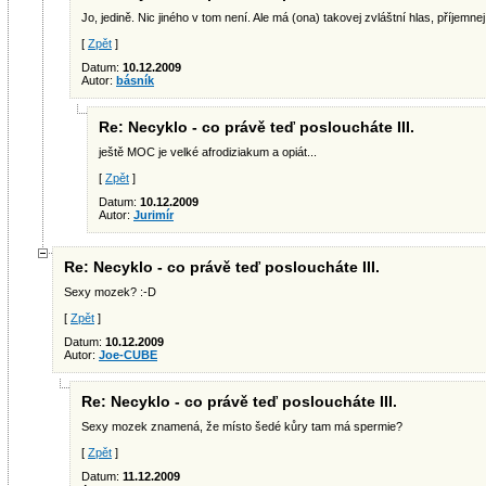
Jo, jedině. Nic jiného v tom není. Ale má (ona) takovej zvláštní hlas, příjemnej
[
Zpět
]
Datum:
10.12.2009
Autor:
básník
Re: Necyklo - co právě teď posloucháte III.
ještě MOC je velké afrodiziakum a opiát...
[
Zpět
]
Datum:
10.12.2009
Autor:
Jurimír
Re: Necyklo - co právě teď posloucháte III.
Sexy mozek? :-D
[
Zpět
]
Datum:
10.12.2009
Autor:
Joe-CUBE
Re: Necyklo - co právě teď posloucháte III.
Sexy mozek znamená, že místo šedé kůry tam má spermie?
[
Zpět
]
Datum:
11.12.2009