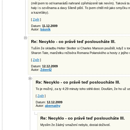
(měl jsem to od kamarádů nahrané zpřeházeně tak nevím). Taková ta c
haly i s ozvěnama a davy šíleně piští. To jsem chtěl mít jako smyčku na
a kazeťáky).
[
Zpět
]
Datum:
11.12.2009
Autor:
básník
Re: Necyklo - co právě teď posloucháte III.
Tuším že skladbu Helter Skelter si Charles Manson pouštěl, když s tou
Sharon Tate, manželku režiséra Romana Polanského a hosty z jejího več
[
Zpět
]
Datum:
12.12.2009
Autor:
Zden42
Re: Necyklo - co právě teď posloucháte III.
To je možný, za ty 4:29 minuty toho stihli dost. Doufám, že ho už us
[
Zpět
]
Datum:
12.12.2009
Autor:
abernathy
Re: Necyklo - co právě teď posloucháte III.
Myslím že žádný smažení nebylo, dostal doživotí.