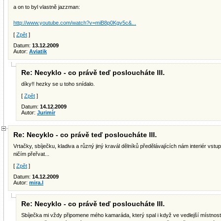
a on to byl vlastně jazzman:
http://www.youtube.com/watch?v=miB8p0Kgv5c&...
[
Zpět
]
Datum:
13.12.2009
Autor:
Aviatik
Re: Necyklo - co právě teď posloucháte III.
díky!! hezky se u toho snídalo.
[
Zpět
]
Datum:
14.12.2009
Autor:
Jurimír
Re: Necyklo - co právě teď posloucháte III.
Vrtačky, sbíječku, kladiva a různý jiný kravál dělníků předělávajících nám interiér vstup
ničím přeřvat...
[
Zpět
]
Datum:
14.12.2009
Autor:
mira.l
Re: Necyklo - co právě teď posloucháte III.
Sbíječka mi vždy připomene mého kamaráda, který spal i když ve vedlejší místnosti