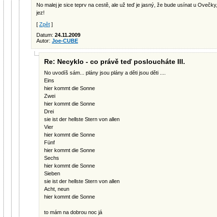
No malej je sice teprv na cestě, ale už teď je jasný, že bude usínat u Oveč
jez!
[
Zpět
]
Datum:
24.11.2009
Autor:
Joe-CUBE
Re: Necyklo - co právě teď posloucháte III.
No uvodíš sám... plány jsou plány a děti jsou děti ....
Eins
hier kommt die Sonne
Zwei
hier kommt die Sonne
Drei
sie ist der hellste Stern von allen
Vier
hier kommt die Sonne
Fünf
hier kommt die Sonne
Sechs
hier kommt die Sonne
Sieben
sie ist der hellste Stern von allen
Acht, neun
hier kommt die Sonne
to mám na dobrou noc já