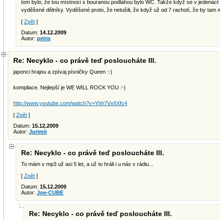
tom bylo, že tou místnosí s bouranou podlahou bylo WC. Takže když se v jedenáct vy
vyděšené dělníky. Vyděšené proto, že netušili, že když už od 7 rachotí, že by tam 
[
Zpět
]
Datum:
14.12.2009
Autor:
petrp
Re: Necyklo - co právě teď posloucháte III.
japonci hrajou a zpívaj písničky Queen :-)
kompilace. Nejlepší je WE WILL ROCK YOU :-)
http://www.youtube.com/watch?v=Yhh7Vx6Xfc4
[
Zpět
]
Datum:
15.12.2009
Autor:
Jurimír
Re: Necyklo - co právě teď posloucháte III.
To mám v mp3 už asi 5 let, a už to hráli i u nás v rádiu...
[
Zpět
]
Datum:
15.12.2009
Autor:
Joe-CUBE
Re: Necyklo - co právě teď posloucháte III.