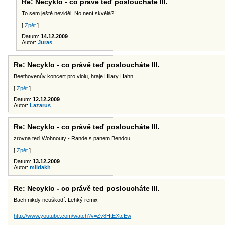
Re: Necyklo - co právě teď posloucháte III.
To sem ještě neviděl. No není skvělá?!
[
Zpět
]
Datum:
14.12.2009
Autor:
Juras
Re: Necyklo - co právě teď posloucháte III.
Beethovenův koncert pro violu, hraje Hilary Hahn.
[
Zpět
]
Datum:
12.12.2009
Autor:
Lazarus
Re: Necyklo - co právě teď posloucháte III.
zrovna teď Wohnouty - Rande s panem Bendou
[
Zpět
]
Datum:
13.12.2009
Autor:
mildakh
Re: Necyklo - co právě teď posloucháte III.
Bach nikdy neuškodí. Lehký remix
http://www.youtube.com/watch?v=Zv8HtEXtcEw