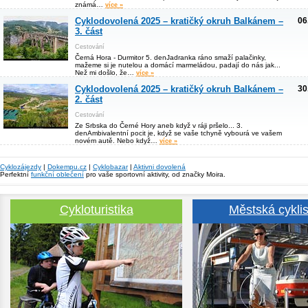
známá…
více »
Cyklodovolená 2025 – kratičký okruh Balkánem –
06
3. část
Cestování
Černá Hora - Durmitor 5. denJadranka ráno smaží palačinky,
mažeme si je nutelou a domácí marmeládou, padají do nás jak...
Než mi došlo, že…
více »
Cyklodovolená 2025 – kratičký okruh Balkánem –
30
2. část
Cestování
Ze Srbska do Černé Hory aneb když v ráji pršelo... 3.
denAmbivalentní pocit je, když se vaše tchyně vybourá ve vašem
novém autě. Nebo když…
více »
Cyklozájezdy
|
Dokempu.cz
|
Cyklobazar
|
Aktivni dovolená
Perfektní
funkční oblečení
pro vaše sportovní aktivity, od značky Moira.
Cykloturistika
Městská cyklis