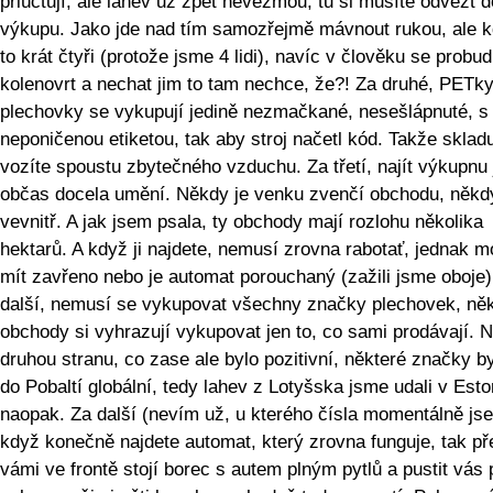
přiúčtují, ale lahev už zpět nevezmou, tu si musíte odvézt d
výkupu. Jako jde nad tím samozřejmě mávnout rukou, ale k
to krát čtyři (protože jsme 4 lidi), navíc v člověku se probud
kolenovrt a nechat jim to tam nechce, že?! Za druhé, PETky
plechovky se vykupují jedině nezmačkané, nesešlápnuté, s
neponičenou etiketou, tak aby stroj načetl kód. Takže skladu
vozíte spoustu zbytečného vzduchu. Za třetí, najít výkupnu 
občas docela umění. Někdy je venku zvenčí obchodu, někd
vevnitř. A jak jsem psala, ty obchody mají rozlohu několika
hektarů. A když ji najdete, nemusí zrovna rabotať, jednak 
mít zavřeno nebo je automat porouchaný (zažili jsme oboje)
další, nemusí se vykupovat všechny značky plechovek, něk
obchody si vyhrazují vykupovat jen to, co sami prodávají. 
druhou stranu, co zase ale bylo pozitivní, některé značky b
do Pobaltí globální, tedy lahev z Lotyšska jsme udali v Est
naopak. Za další (nevím už, u kterého čísla momentálně js
když konečně najdete automat, který zrovna funguje, tak př
vámi ve frontě stojí borec s autem plným pytlů a pustit vás 