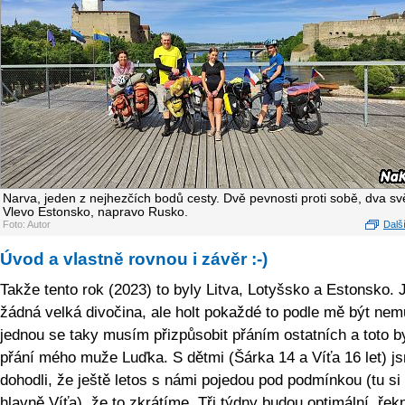
Narva, jeden z nejhezčích bodů cesty. Dvě pevnosti proti sobě, dva svě
Vlevo Estonsko, napravo Rusko.
Foto: Autor
Další
Úvod a vlastně rovnou i závěr :-)
Takže tento rok (2023) to byly Litva, Lotyšsko a Estonsko. 
žádná velká divočina, ale holt pokaždé to podle mě být nem
jednou se taky musím přizpůsobit přáním ostatních a toto b
přání mého muže Luďka. S dětmi (Šárka 14 a Víťa 16 let) j
dohodli, že ještě letos s námi pojedou pod podmínkou (tu si 
hlavně Víťa), že to zkrátíme. Tři týdny budou optimální, ře