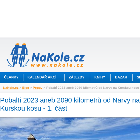
ČLÁNKY
KALENDÁŘ AKCÍ
ZÁJEZDY
KNIHY
BAZAR
S
NaKole.cz
>
Blog
>
Peggy
> Pobaltí 2023 aneb 2090 kilometrů od Narvy na Kurskou kosu -
Pobaltí 2023 aneb 2090 kilometrů od Narvy na
Kurskou kosu - 1. část