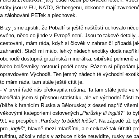
státy jsou v EU, NATO, Schengenu, dokonce mají zavedené
a zálohování PETek a plechovek.
Brzy jsme zjistili, že Pobaltí si ještě naštěstí uchovalo něco
svého, něco co jinde v Evropě není. Jsou to takové detaily, a
cestování, mám ráda, když si člověk v zahraničí připadá ja
zahraničí. Stačí mi málo, lehký nádech exotiky dodá napřík
obchodě dostupná gruzínská minerálka, sibiřské pelmeně a
Nebo bolševníky rostoucí podél cesty. Rázem si připadám j
opravdovém Východě. Ten jemný nádech té východní exotik
to mám ráda, tam stále ještě cítit je.
- V první řadě nás překvapila ruština. Ta tam stále jede ve 
Nedělala jsem si přesnou statistiku, ale ve východní části 
(blíže k hranicím Ruska a Běloruska) z deseti napříč všemi
věkovými kategoriemi oslovených
„Parůsky ili ingliš?"
to by
9:1 ve prospěch
„Parůsky to búdět lučše"
. Na západě už byl
pro
„ingliš"
, hlavně mezi mladšími, ale celkově tak 60:40 pr
ruštinu, ačkoliv nápis v azbuce nikde neuvidíte, rusky se baví