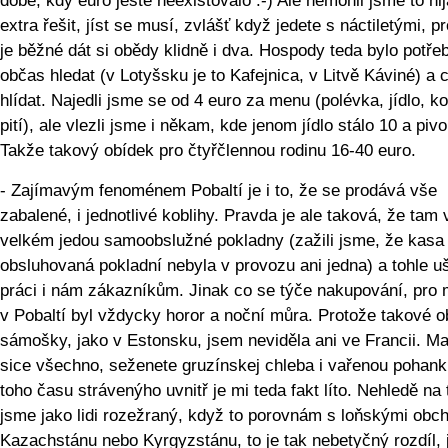
době, kdy euro ještě neexistovalo :-) Ale nemohli jsme to ni
extra řešit, jíst se musí, zvlášť když jedete s náctiletými, p
je běžné dát si obědy klidně i dva. Hospody teda bylo potře
občas hledat (v Lotyšsku je to Kafejnica, v Litvě Káviné) a 
hlídat. Najedli jsme se od 4 euro za menu (polévka, jídlo, k
pití), ale vlezli jsme i někam, kde jenom jídlo stálo 10 a pivo
Takže takový obídek pro čtyřčlennou rodinu 16-40 euro.
- Zajímavým fenoménem Pobaltí je i to, že se prodává vše
zabalené, i jednotlivé koblihy. Pravda je ale taková, že tam 
velkém jedou samoobslužné pokladny (zažili jsme, že kasa
obsluhovaná pokladní nebyla v provozu ani jedna) a tohle uš
práci i nám zákazníkům. Jinak co se týče nakupování, pro 
v Pobaltí byl vždycky horor a noční můra. Protože takové o
sámošky, jako v Estonsku, jsem neviděla ani ve Francii. Ma
sice všechno, seženete gruzínskej chleba i vařenou pohank
toho času strávenýho uvnitř je mi teda fakt líto. Nehledě na 
jsme jako lidi rozežraný, když to porovnám s loňskými obc
Kazachstánu nebo Kyrgyzstánu, to je tak nebetyčný rozdíl, 