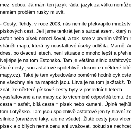
mezi sebou. Já mám ten jazyk ráda, jazyk za válku nemůže
nemám problém rusky mluvit.
- Cesty. Tehdy, v roce 2003, nás nemile překvapilo množstv
pískových cest. Jeli jsme tenkrát jen s autoatlasem, který 
asfalt nebo písek nerozlišoval, a tak jsme v prvním větším
sháněli mapu, která by neasfaltové úseky odlišila. Marně. A
dnes, po dvaceti letech, není situace o mnoho lepší a přehle
Nejlépe je na tom Estonsko. Tam je většina silnic asfaltový
žluté cesty jsou asfaltové spolehlivě, dokonce i některé bílé
mapy.cz). Také je tam vybudováno poměrně hodně cykloste
ne všechny ale na mapách jsou. Litva je na tom jakžtakž. T
znát, že některé pískové cesty byly v posledních letech
vyasfaltované a na mapy.cz to víceméně odpovídá tomu, že
cesta = asfalt, bílá cesta = písek nebo kamení. Úplně nejhůř
tom Lotyšsko. Tam jsou spolehlivě asfaltové jen ty hlavní z
silnice (oranžové taky, ale ne všude). Žluté cesty jsou víc
písek a o bílých nemá cenu ani uvažovat, pokud se nechce