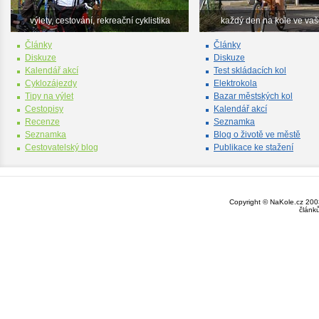
výlety, cestování, rekreační cyklistika
každý den na kole ve va
Články
Články
Diskuze
Diskuze
Kalendář akcí
Test skládacích kol
Cyklozájezdy
Elektrokola
Tipy na výlet
Bazar městských kol
Cestopisy
Kalendář akcí
Recenze
Seznamka
Seznamka
Blog o životě ve městě
Cestovatelský blog
Publikace ke stažení
Copyright © NaKole.cz 2003
článk