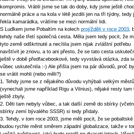
kompromis. Vrátili jsme se tak do doby, kdy jsme ještě chodi
normálně práce a na kola v létě jezdili jen na tři týdny, tedy 
řekla kamarádka, vrátíme se mezi normální lidi.
S Luďkem jsme Pobaltím na kolech
projížděli v roce 2003
, 
tehdy naše třetí společná cesta. Měla jsem tedy pocit, že 
tyto země odškrtnuté a necítila jsem nijak zvláštní potřebu
navštívit je znovu, a to ani přesto, že se tato cesta uskutečn
ještě v době předfacebookové, tedy vyvstává otázka, zda s
vůbec uskutečnila :-) Ale přišla jsem na pár důvodů, proč 
se vrátit mohli (nebo měli?)
1. Tehdy jsme se z nějakého důvodu vyhýbali velkým měst
(vynechali jsme například Rigu a Vilnius), nějaké resty tam
ještě zbyly.
2. Děti tam nebyly vůbec, a tak další země do sbírky (včet
sbírky zemí bývalého SSSR) si tedy přidaly.
3. Tehdy, v tom roce 2003, jsme měli pocit, že se pobaltsk
budou rychle měnit směrem západní globalizace, takže v to
i určitá zvědavost, jaký bude rozdíl po dvaceti letech. Všech