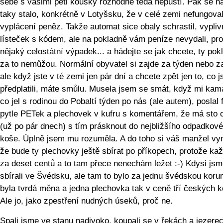
sebe s vašimi pěti kousky rozhodně teda nepustí. Pak se 
taky stalo, konkrétně v Lotyšsku, že v celé zemi nefungova
vyplácení peněz. Takže automat sice obaly schrastil, vypliv
lísteček s kódem, ale na pokladně vám peníze nevydali, pr
nějaký celostátní výpadek... a hádejte se jak chcete, ty pok
za to nemůžou. Normální obyvatel si zajde za týden nebo z
ale když jste v té zemi jen pár dní a chcete zpět jen to, co js
předplatili, máte smůlu. Musela jsem se smát, když mi kam
co jel s rodinou do Pobaltí týden po nás (ale autem), poslal 
pytle PETek a plechovek v kufru s komentářem, že má sto c
(už po pár dnech) s tím prásknout do nejbližšího odpadkov
koše. Úplně jsem mu rozuměla. A do toho si váš manžel vy
že bude ty plechovky ještě sbírat po příkopech, protože kaž
za deset centů a to tam přece nenechám ležet :-) Kdysi jsm
sbírali ve Švédsku, ale tam to bylo za jednu švédskou koru
byla tvrdá měna a jedna plechovka tak v ceně tří českých k
Ale jo, jako zpestření nudných úseků, proč ne.
Spali jsme ve stanu nadivoko, koupali se v řekách a jezere