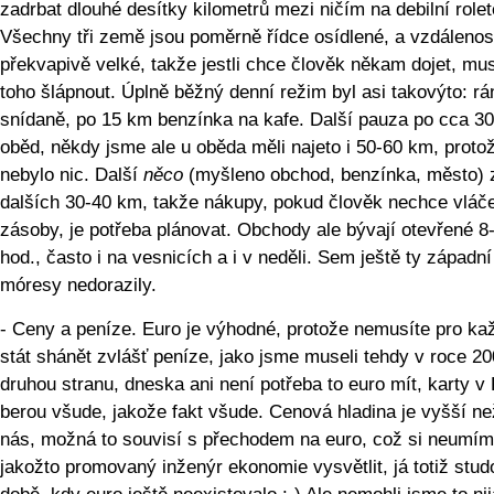
zadrbat dlouhé desítky kilometrů mezi ničím na debilní rolet
Všechny tři země jsou poměrně řídce osídlené, a vzdálenos
překvapivě velké, takže jestli chce člověk někam dojet, mu
toho šlápnout. Úplně běžný denní režim byl asi takovýto: rá
snídaně, po 15 km benzínka na kafe. Další pauza po cca 3
oběd, někdy jsme ale u oběda měli najeto i 50-60 km, protož
nebylo nic. Další
něco
(myšleno obchod, benzínka, město) 
dalších 30-40 km, takže nákupy, pokud člověk nechce vláč
zásoby, je potřeba plánovat. Obchody ale bývají otevřené 8
hod., často i na vesnicích a i v neděli. Sem ještě ty západní
móresy nedorazily.
- Ceny a peníze. Euro je výhodné, protože nemusíte pro ka
stát shánět zvlášť peníze, jako jsme museli tehdy v roce 2
druhou stranu, dneska ani není potřeba to euro mít, karty v 
berou všude, jakože fakt všude. Cenová hladina je vyšší ne
nás, možná to souvisí s přechodem na euro, což si neumím
jakožto promovaný inženýr ekonomie vysvětlit, já totiž stud