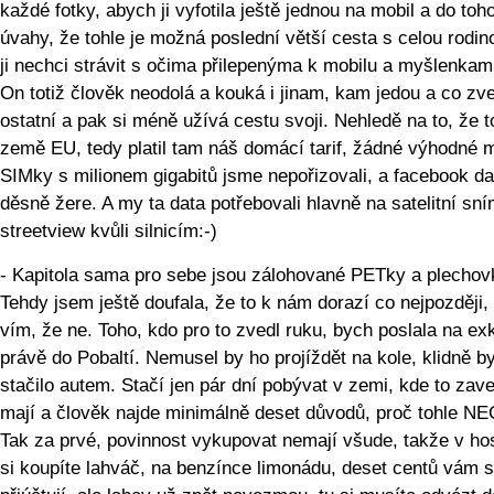
každé fotky, abych ji vyfotila ještě jednou na mobil a do toh
úvahy, že tohle je možná poslední větší cesta s celou rodin
ji nechci strávit s očima přilepenýma k mobilu a myšlenkami
On totiž člověk neodolá a kouká i jinam, kam jedou a co zve
ostatní a pak si méně užívá cestu svoji. Nehledě na to, že t
země EU, tedy platil tam náš domácí tarif, žádné výhodné m
SIMky s milionem gigabitů jsme nepořizovali, a facebook da
děsně žere. A my ta data potřebovali hlavně na satelitní sn
streetview kvůli silnicím:-)
- Kapitola sama pro sebe jsou zálohované PETky a plechov
Tehdy jsem ještě doufala, že to k nám dorazí co nejpozději,
vím, že ne. Toho, kdo pro to zvedl ruku, bych poslala na ex
právě do Pobaltí. Nemusel by ho projíždět na kole, klidně b
stačilo autem. Stačí jen pár dní pobývat v zemi, kde to zav
mají a člověk najde minimálně deset důvodů, proč tohle N
Tak za prvé, povinnost vykupovat nemají všude, takže v h
si koupíte lahváč, na benzínce limonádu, deset centů vám s