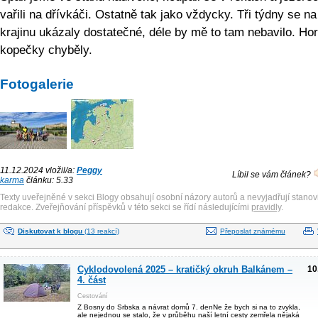
vařili na dřívkáči. Ostatně tak jako vždycky. Tři týdny se n
krajinu ukázaly dostatečné, déle by mě to tam nebavilo. Ho
kopečky chyběly.
Fotogalerie
11.12.2024 vložil/a:
Peggy
Líbil se vám článek?
karma
článku: 5.33
Texty uveřejněné v sekci Blogy obsahují osobní názory autorů a nevyjadřují stanov
redakce. Zveřejňování příspěvků v této sekci se řídí následujícími
pravidly
.
Diskutovat k blogu
(13 reakcí)
Přeposlat známému
Cyklodovolená 2025 – kratičký okruh Balkánem –
10
4. část
Cestování
Z Bosny do Srbska a návrat domů 7. denNe že bych si na to zvykla,
ale nejednou se stalo, že v průběhu naší letní cesty zemřela nějaká