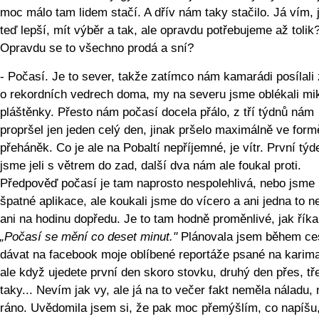
moc málo tam lidem stačí. A dřív nám taky stačilo. Já vím, j
teď lepší, mít výběr a tak, ale opravdu potřebujeme až tolik
Opravdu se to všechno prodá a sní?
- Počasí. Je to sever, takže zatímco nám kamarádi posílali
o rekordních vedrech doma, my na severu jsme oblékali mi
pláštěnky. Přesto nám počasí docela přálo, z tří týdnů nám
propršel jen jeden celý den, jinak pršelo maximálně ve form
přeháněk. Co je ale na Pobaltí nepříjemné, je vítr. První týd
jsme jeli s větrem do zad, další dva nám ale foukal proti.
Předpověď počasí je tam naprosto nespolehlivá, nebo jsme 
špatné aplikace, ale koukali jsme do vícero a ani jedna to ne
ani na hodinu dopředu. Je to tam hodně proměnlivé, jak říkal
„Počasí se mění co deset minut."
Plánovala jsem během ce
dávat na facebook moje oblíbené reportáže psané na karima
ale když ujedete první den skoro stovku, druhý den přes, tř
taky... Nevím jak vy, ale já na to večer fakt neměla náladu,
ráno. Uvědomila jsem si, že pak moc přemýšlím, co napíšu