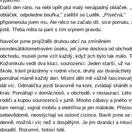
vyjasnilo.
Další den ráno, na nebi opět plul malý nenápadný obláček. 
obláček, odpoledne bouřka," zatěšil se Luděk. „Písečná,"
připomenula jsem mu. Ale něco se začalo dít, sice pomalu, 
jistě. Třeba měla ta paní s tím srpnem pravdu.
Navečer jsme projížděli druhou obcí na zmíněném
osmdesátikilometrovém úseku, jeli jsme doslova od obchod
obchodu, museli jsme vzít každý, když jich bylo tak málo. T
Kožomkulu vedli dva kluci, sourozenci. Jeden starší, už na 
škole, trávil prázdniny v rodné vísce, druhý asi dvanáctiletý
pomáhal mámě každý den. Místní děti mě vážně fascinoval
dál víc. Odmalička jezdí bravurně na koni, zvládají shánět 
krav. Pomáhají v domácnosti, v obchodě, v restauraci. Léto 
rodiči a kupou sourozenců v jurtě. Mnoho zábavy a jiného vy
tam nemají, signál mobilu a elektřina je jen málokde. Přesto
sebevědomé, neostýchají se oslovit cizince. Bavili jsme se 
denně, možná i víc než s dospělými. Je jim dvanáct a mluví
dospělí. Rozumní, hotoví lidé.