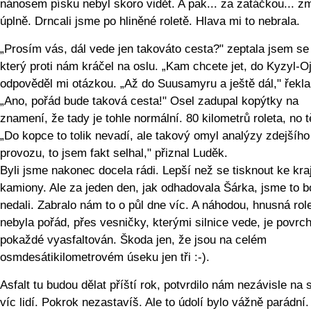
nánosem písku nebyl skoro vidět. A pak... za zatáčkou... zm
úplně. Drncali jsme po hliněné roletě. Hlava mi to nebrala.
„Prosím vás, dál vede jen takováto cesta?" zeptala jsem s
který proti nám kráčel na oslu. „Kam chcete jet, do Kyzyl-O
odpověděl mi otázkou. „Až do Suusamyru a ještě dál," řekla
„Ano, pořád bude taková cesta!" Osel zadupal kopýtky na
znamení, že tady je tohle normální. 80 kilometrů roleta, no t
„Do kopce to tolik nevadí, ale takový omyl analýzy zdejšího
provozu, to jsem fakt selhal," přiznal Luděk.
Byli jsme nakonec docela rádi. Lepší než se tisknout ke kra
kamiony. Ale za jeden den, jak odhadovala Šárka, jsme to b
nedali. Zabralo nám to o půl dne víc. A náhodou, hnusná rol
nebyla pořád, přes vesničky, kterými silnice vede, je povrc
pokaždé vyasfaltován. Škoda jen, že jsou na celém
osmdesátikilometrovém úseku jen tři :-).
Asfalt tu budou dělat příští rok, potvrdilo nám nezávisle na 
víc lidí. Pokrok nezastavíš. Ale to údolí bylo vážně parádní