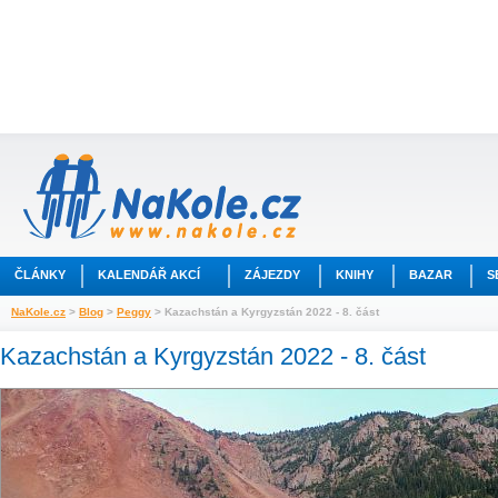
ČLÁNKY
KALENDÁŘ AKCÍ
ZÁJEZDY
KNIHY
BAZAR
S
NaKole.cz
>
Blog
>
Peggy
> Kazachstán a Kyrgyzstán 2022 - 8. část
Kazachstán a Kyrgyzstán 2022 - 8. část