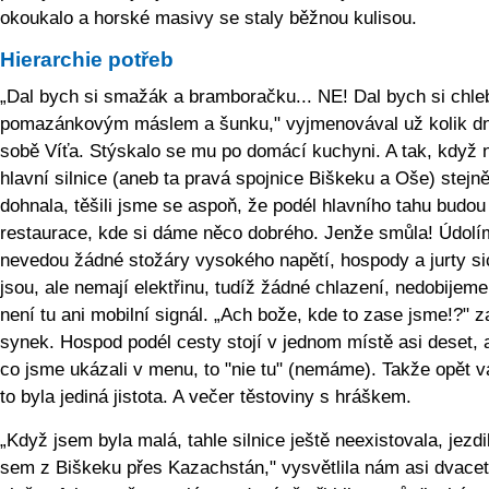
okoukalo a horské masivy se staly běžnou kulisou.
Hierarchie potřeb
„Dal bych si smažák a bramboračku... NE! Dal bych si chle
pomazánkovým máslem a šunku," vyjmenovával už kolik dn
sobě Víťa. Stýskalo se mu po domácí kuchyni. A tak, když 
hlavní silnice (aneb ta pravá spojnice Biškeku a Oše) stejn
dohnala, těšili jsme se aspoň, že podél hlavního tahu budou
restaurace, kde si dáme něco dobrého. Jenže smůla! Údolí
nevedou žádné stožáry vysokého napětí, hospody a jurty si
jsou, ale nemají elektřinu, tudíž žádné chlazení, nedobijeme 
není tu ani mobilní signál. „Ach bože, kde to zase jsme!?" z
synek. Hospod podél cesty stojí v jednom místě asi deset, 
co jsme ukázali v menu, to "nie tu" (nemáme). Takže opět v
to byla jediná jistota. A večer těstoviny s hráškem.
„Když jsem byla malá, tahle silnice ještě neexistovala, jezdi
sem z Biškeku přes Kazachstán," vysvětlila nám asi dvacet