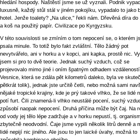
hledání hospody. Naštěstí jsme se už vyznali. Podnik vypad
luxusně, každý stůl stál v jiném pokojíku, vypadalo to jako 
hotel. Jenže toalety? „Na ulice," řekli nám. Dřevěná díra d
a koš na použitý papír. Civilizace po Kyrgyzsku.
V této souvislosti se zmíním o tom nepocení se, o kterém 
psala minule. To totiž bylo fakt zvláštní. Tělo žádný pot
nevytvářelo, ani v horku a v kopci, ani kapka, prostě nic. Vy
jsem si pro to dvě teorie. Jednak suchý vzduch, což se
projevovalo mimo jiné i oním špatným odhadem vzdáleností 
Vesnice, která se zdála pět kilometrů daleko, byla ve skute
pětkrát tolik), jednak jste určitě četli, nebo možná sami navšt
nějaké tropické krajiny, kde je prý takové vlhko, že se lidé
potí furt. Čili znamená-li vlhko neustálé pocení, suchý vzdu
způsobí naopak nepocení. Druhá příčina může být čaj. Na r
od vody jej tělo lépe zadržuje a v horku nepustí, tj. organis
zbytečně neodvodní. Čaje jsme vypili několik litrů denně a 
lidé nepijí nic jiného. Ale jsou to jen laické úvahy, možná to
způsobila kombinace obojího.