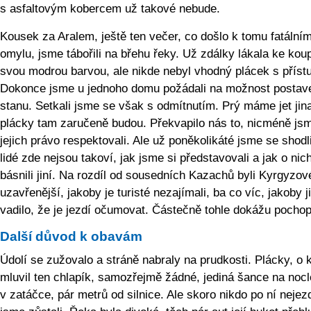
s asfaltovým kobercem už takové nebude.
Kousek za Aralem, ještě ten večer, co došlo k tomu fatální
omylu, jsme tábořili na břehu řeky. Už zdálky lákala ke koup
svou modrou barvou, ale nikde nebyl vhodný plácek s příst
Dokonce jsme u jednoho domu požádali na možnost postav
stanu. Setkali jsme se však s odmítnutím. Prý máme jet jin
plácky tam zaručeně budou. Překvapilo nás to, nicméně js
jejich právo respektovali. Ale už poněkolikáté jsme se shodl
lidé zde nejsou takoví, jak jsme si představovali a jak o nic
básnili jiní. Na rozdíl od sousedních Kazachů byli Kyrgyzov
uzavřenější, jakoby je turisté nezajímali, ba co víc, jakoby j
vadilo, že je jezdí očumovat. Částečně tohle dokážu pochopi
Další důvod k obavám
Údolí se zužovalo a stráně nabraly na prudkosti. Plácky, o 
mluvil ten chlapík, samozřejmě žádné, jediná šance na nocl
v zatáčce, pár metrů od silnice. Ale skoro nikdo po ní nejezd