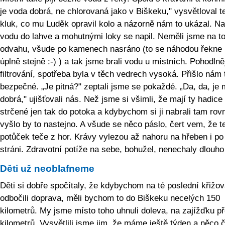
je voda dobrá, ne chlorovaná jako v Biškeku," vysvětloval t
kluk, co mu Luděk opravil kolo a názorně nám to ukázal. Na
vodu do lahve a mohutnými loky se napil. Neměli jsme na t
odvahu, všude po kamenech nasráno (to se náhodou řekne
úplně stejně :-) ) a tak jsme brali vodu u místních. Pohodlně
filtrování, spotřeba byla v těch vedrech vysoká. Přišlo nám 
bezpečné. „Je pitná?" zeptali jsme se pokaždé. „Da, da, je
dobrá," ujišťovali nás. Než jsme si všimli, že mají ty hadice
strčené jen tak do potoka a kdybychom si ji nabrali tam rov
vyšlo by to nastejno. A všude se něco páslo, čert vem, že t
potůček teče z hor. Krávy vylezou až nahoru na hřeben i po
stráni. Zdravotní potíže na sebe, bohužel, nenechaly dlouho
Děti už neoblafneme
Děti si dobře spočítaly, že kdybychom na té poslední křižo
odbočili doprava, měli bychom to do Biškeku necelých 150
kilometrů. My jsme místo toho uhnuli doleva, na zajížďku p
kilometrů. Vysvětlili jsme jim, že máme ještě týden a něco 