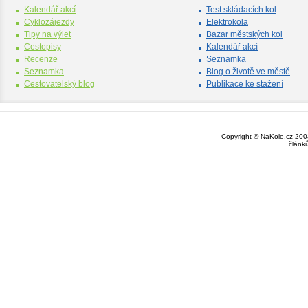
Kalendář akcí
Test skládacích kol
Cyklozájezdy
Elektrokola
Tipy na výlet
Bazar městských kol
Cestopisy
Kalendář akcí
Recenze
Seznamka
Seznamka
Blog o životě ve městě
Cestovatelský blog
Publikace ke stažení
Copyright © NaKole.cz 2003
článk