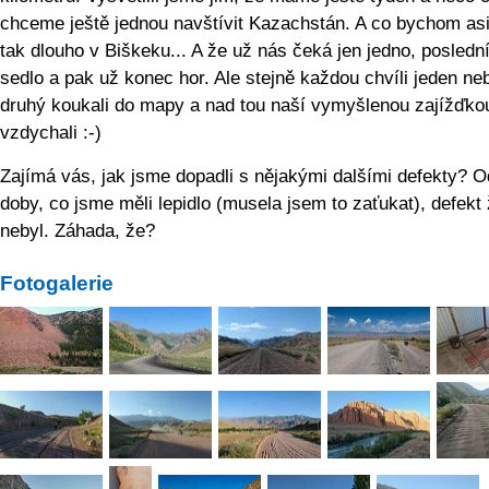
chceme ještě jednou navštívit Kazachstán. A co bychom asi 
tak dlouho v Biškeku... A že už nás čeká jen jedno, posledn
sedlo a pak už konec hor. Ale stejně každou chvíli jeden ne
druhý koukali do mapy a nad tou naší vymyšlenou zajížďko
vzdychali :-)
Zajímá vás, jak jsme dopadli s nějakými dalšími defekty? O
doby, co jsme měli lepidlo (musela jsem to zaťukat), defekt
nebyl. Záhada, že?
Fotogalerie