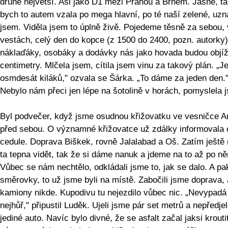
druhé největší. Asi jako D1 mezi Prahou a Brnem. Jasně, t
bych to autem vzala po mega hlavní, po té naší zelené, uzn
jsem. Viděla jsem to úplně živě. Pojedeme těsně za sebou,
vestách, celý den do kopce (z 1500 do 2400, pozn. autorky)
náklaďáky, osobáky a dodávky nás jako hovada budou objíž
centimetry. Mlčela jsem, cítila jsem vinu za takový plán. „Je
osmdesát kiláků," ozvala se Šárka. „To dáme za jeden den.
Nebylo nám přeci jen lépe na šotolině v horách, pomyslela j
Byl podvečer, když jsme osudnou křižovatku ve vesničce Ar
před sebou. O významné křižovatce už zdálky informovala 
cedule. Doprava Biškek, rovně Jalalabad a Oš. Zatím ještě
ta tepna vidět, tak že si dáme nanuk a jdeme na to až po n
Vůbec se nám nechtělo, odkládali jsme to, jak se dalo. A pa
směrovky, to už jsme byli na místě. Zabočili jsme doprava, 
kamiony nikde. Kupodivu tu nejezdilo vůbec nic. „Nevypadá
nejhůř," připustil Luděk. Ujeli jsme pár set metrů a nepředje
jediné auto. Navíc bylo divné, že se asfalt začal jaksi krouti