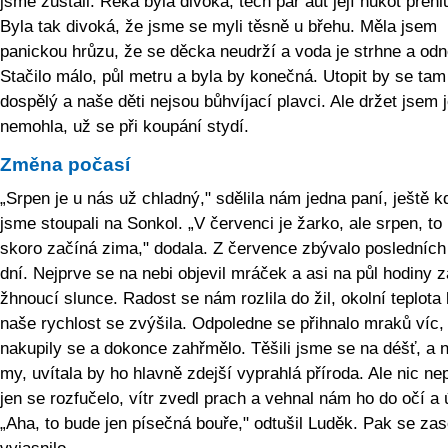
jsme zůstali. Řeka byla divoká, těch pár aut její hukot přehlu
Byla tak divoká, že jsme se myli těsně u břehu. Měla jsem
panickou hrůzu, že se děcka neudrží a voda je strhne a od
Stačilo málo, půl metru a byla by konečná. Utopit by se tam
dospělý a naše děti nejsou bůhvíjací plavci. Ale držet jsem 
nemohla, už se při koupání stydí.
Změna počasí
„Srpen je u nás už chladný," sdělila nám jedna paní, ještě k
jsme stoupali na Sonkol. „V červenci je žarko, ale srpen, to
skoro začíná zima," dodala. Z července zbývalo posledních
dní. Nejprve se na nebi objevil mráček a asi na půl hodiny z
žhnoucí slunce. Radost se nám rozlila do žil, okolní teplota 
naše rychlost se zvýšila. Odpoledne se přihnalo mraků víc,
nakupily se a dokonce zahřmělo. Těšili jsme se na déšť, a 
my, uvítala by ho hlavně zdejší vyprahlá příroda. Ale nic ne
jen se rozfučelo, vítr zvedl prach a vehnal nám ho do očí a 
„Aha, to bude jen písečná bouře," odtušil Luděk. Pak se za