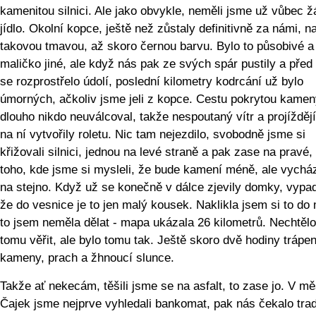
kamenitou silnici. Ale jako obvykle, neměli jsme už vůbec 
jídlo. Okolní kopce, ještě než zůstaly definitivně za námi, n
takovou tmavou, až skoro černou barvu. Bylo to působivé a
maličko jiné, ale když nás pak ze svých spár pustily a před
se rozprostřelo údolí, poslední kilometry kodrcání už bylo
úmorných, ačkoliv jsme jeli z kopce. Cestu pokrytou kame
dlouho nikdo neuválcoval, takže nespoutaný vítr a projíždějí
na ní vytvořily roletu. Nic tam nejezdilo, svobodně jsme si
křižovali silnici, jednou na levé straně a pak zase na pravé,
toho, kde jsme si mysleli, že bude kamení méně, ale vycház
na stejno. Když už se konečně v dálce zjevily domky, vypad
že do vesnice je to jen malý kousek. Naklikla jsem si to do
to jsem neměla dělat - mapa ukázala 26 kilometrů. Nechtělo
tomu věřit, ale bylo tomu tak. Ještě skoro dvě hodiny trápen
kameny, prach a žhnoucí slunce.
Takže ať nekecám, těšili jsme se na asfalt, to zase jo. V m
Čajek jsme nejprve vyhledali bankomat, pak nás čekalo trad