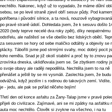
nechtělo. Nakonec, když už to vypadalo, že máme důlní obl
sebou, se po levé straně zjevil obří sesuv půdy. Pod kamen
pohřbena i původní silnice, a ta nová, nouzově vybagrovaná
po pravé straně údolí. Dohledala jsem, že k sesuvu došlo 14
2020 (tedy teprve necelé dva roky zpět), díky neopatrnému
odstřelu, ale naštěstí se vše obešlo bez lidských obětí. Tep
za sesuvem se hory od sebe maličko odtáhly a objevily se 
plácky. Tábořili jsme pod strmými svahy, moc dobrý pocit j
toho neměla. Snad je již okolí stabilní a proč by to znovu pa
zrovínka dneska, uklidňovala jsem se. Se zbytkem rodiny 
o svoje obavy ale raději nepodělila. Nechtěla jsem to na ně
přenášet a ještě by se mi vysmáli. Zaslechla jsem, že budu
odvážná, když jezdím i s rodinou do takových zemí. Vidíte, 
je - jedu, ale pak se pořád něčeho bojím!
Třetí den od konce asfaltu za Žany-Talap jsme v pravé pole
přijeli do civilizace. Zajímavé, ani se mi zpátky na asfaltku
auta moc nechtělo. Člověk si zvykne na všechno, i na tu