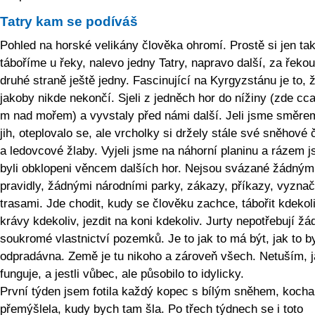
Tatry kam se podíváš
Pohled na horské velikány člověka ohromí. Prostě si jen ta
táboříme u řeky, nalevo jedny Tatry, napravo další, za řeko
druhé straně ještě jedny. Fascinující na Kyrgyzstánu je to, 
jakoby nikde nekončí. Sjeli z jedněch hor do nížiny (zde cc
m nad mořem) a vyvstaly před námi další. Jeli jsme směre
jih, oteplovalo se, ale vrcholky si držely stále své sněhové 
a ledovcové žlaby. Vyjeli jsme na náhorní planinu a rázem 
byli obklopeni věncem dalších hor. Nejsou svázané žádným
pravidly, žádnými národními parky, zákazy, příkazy, vyzna
trasami. Jde chodit, kudy se člověku zachce, tábořit kdekoli
krávy kdekoliv, jezdit na koni kdekoliv. Jurty nepotřebují žá
soukromé vlastnictví pozemků. Je to jak to má být, jak to b
odpradávna. Země je tu nikoho a zároveň všech. Netuším, j
funguje, a jestli vůbec, ale působilo to idylicky.
První týden jsem fotila každý kopec s bílým sněhem, kocha
přemýšlela, kudy bych tam šla. Po třech týdnech se i toto