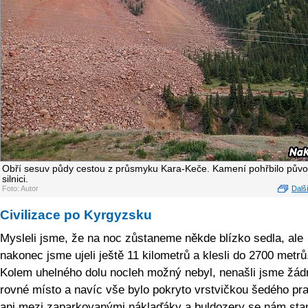
Obří sesuv půdy cestou z průsmyku Kara-Keče. Kamení pohřbilo půvo
silnici.
Foto: Autor
Další
Civilizace po Kyrgyzsku
Mysleli jsme, že na noc zůstaneme někde blízko sedla, ale
nakonec jsme ujeli ještě 11 kilometrů a klesli do 2700 metrů
Kolem uhelného dolu nocleh možný nebyl, nenašli jsme žád
rovné místo a navíc vše bylo pokryto vrstvičkou šedého pr
ani mezi zaparkovanými náklaďáky a buldozery se nám sta