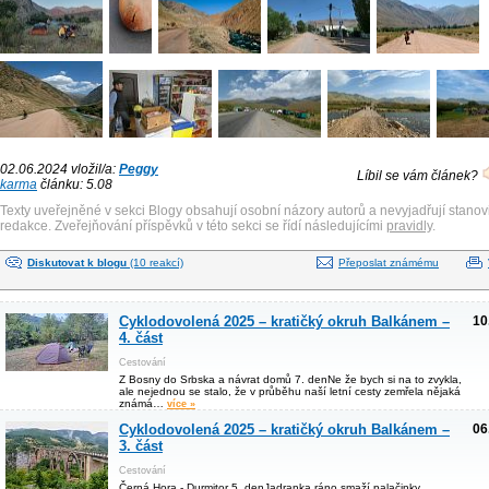
02.06.2024 vložil/a:
Peggy
Líbil se vám článek?
karma
článku: 5.08
Texty uveřejněné v sekci Blogy obsahují osobní názory autorů a nevyjadřují stanov
redakce. Zveřejňování příspěvků v této sekci se řídí následujícími
pravidly
.
Diskutovat k blogu
(10 reakcí)
Přeposlat známému
Cyklodovolená 2025 – kratičký okruh Balkánem –
10
4. část
Cestování
Z Bosny do Srbska a návrat domů 7. denNe že bych si na to zvykla,
ale nejednou se stalo, že v průběhu naší letní cesty zemřela nějaká
známá…
více »
Cyklodovolená 2025 – kratičký okruh Balkánem –
06
3. část
Cestování
Černá Hora - Durmitor 5. denJadranka ráno smaží palačinky,