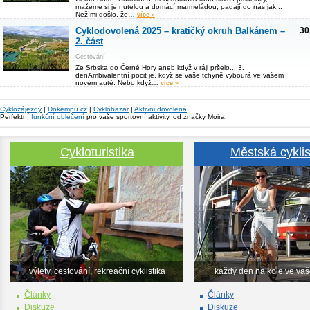
mažeme si je nutelou a domácí marmeládou, padají do nás jak...
Než mi došlo, že…
více »
Cyklodovolená 2025 – kratičký okruh Balkánem –
30
2. část
Cestování
Ze Srbska do Černé Hory aneb když v ráji pršelo... 3.
denAmbivalentní pocit je, když se vaše tchyně vybourá ve vašem
novém autě. Nebo když…
více »
Cyklozájezdy
|
Dokempu.cz
|
Cyklobazar
|
Aktivni dovolená
Perfektní
funkční oblečení
pro vaše sportovní aktivity, od značky Moira.
Cykloturistika
Městská cyklis
výlety, cestování, rekreační cyklistika
každý den na kole ve va
Články
Články
Diskuze
Diskuze