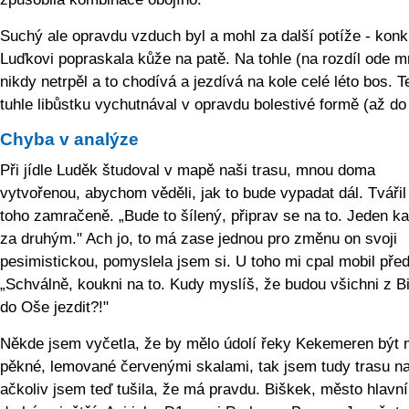
Suchý ale opravdu vzduch byl a mohl za další potíže - konk
Luďkovi popraskala kůže na patě. Na tohle (na rozdíl ode m
nikdy netrpěl a to chodívá a jezdívá na kole celé léto bos. T
tuhle libůstku vychutnával v opravdu bolestivé formě (až do
Chyba v analýze
Při jídle Luděk študoval v mapě naši trasu, mnou doma
vytvořenou, abychom věděli, jak to bude vypadat dál. Tvářil
toho zamračeně. „Bude to šílený, připrav se na to. Jeden k
za druhým." Ach jo, to má zase jednou pro změnu on svoji
pesimistickou, pomyslela jsem si. U toho mi cpal mobil před
„Schválně, koukni na to. Kudy myslíš, že budou všichni z B
do Oše jezdit?!"
Někde jsem vyčetla, že by mělo údolí řeky Kekemeren být
pěkné, lemované červenými skalami, tak jsem tudy trasu na
ačkoliv jsem teď tušila, že má pravdu. Biškek, město hlavní