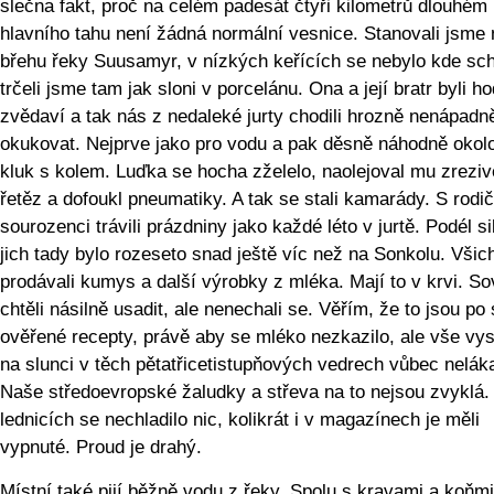
slečna fakt, proč na celém padesát čtyři kilometrů dlouhém
hlavního tahu není žádná normální vesnice. Stanovali jsme 
břehu řeky Suusamyr, v nízkých keřících se nebylo kde sch
trčeli jsme tam jak sloni v porcelánu. Ona a její bratr byli h
zvědaví a tak nás z nedaleké jurty chodili hrozně nenápadn
okukovat. Nejprve jako pro vodu a pak děsně náhodně okolo
kluk s kolem. Luďka se hocha zželelo, naolejoval mu zreziv
řetěz a dofoukl pneumatiky. A tak se stali kamarády. S rodič
sourozenci trávili prázdniny jako každé léto v jurtě. Podél si
jich tady bylo rozeseto snad ještě víc než na Sonkolu. Všic
prodávali kumys a další výrobky z mléka. Mají to v krvi. Sov
chtěli násilně usadit, ale nenechali se. Věřím, že to jsou po 
ověřené recepty, právě aby se mléko nezkazilo, ale vše vy
na slunci v těch pětatřicetistupňových vedrech vůbec neláka
Naše středoevropské žaludky a střeva na to nejsou zvyklá.
lednicích se nechladilo nic, kolikrát i v magazínech je měli
vypnuté. Proud je drahý.
Místní také pijí běžně vodu z řeky. Spolu s kravami a koňmi