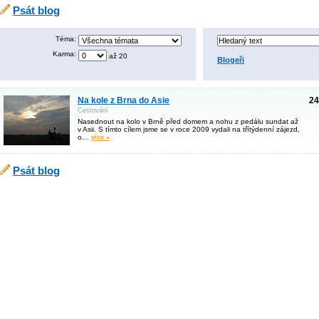
Psát blog
Téma:
Karma:
až 20
Blogeři
Na kole z Brna do Asie
24
Cestování
Nasednout na kolo v Brně před domem a nohu z pedálu sundat až
v Asii. S tímto cílem jsme se v roce 2009 vydali na třítýdenní zájezd,
o…
více »
Psát blog