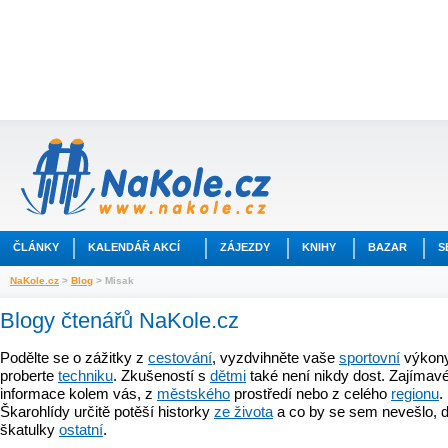
ČLÁNKY
KALENDÁŘ AKCÍ
ZÁJEZDY
KNIHY
BAZAR
S
NaKole.cz
>
Blog
> Misak
Blogy čtenářů NaKole.cz
Podělte se o zážitky z
cestování
, vyzdvihněte vaše
sportovní
výkony
proberte
techniku
. Zkušeností s
dětmi
také není nikdy dost. Zajímavé
informace kolem vás, z
městského
prostředí nebo z celého
regionu
.
Škarohlídy určitě potěší historky
ze života
a co by se sem nevešlo, d
škatulky
ostatní
.