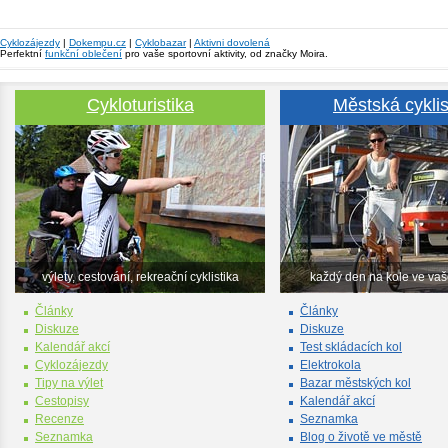
Cyklozájezdy
|
Dokempu.cz
|
Cyklobazar
|
Aktivni dovolená
Perfektní
funkční oblečení
pro vaše sportovní aktivity, od značky Moira.
Cykloturistika
Městská cyklis
výlety, cestování, rekreační cyklistika
každý den na kole ve va
Články
Články
Diskuze
Diskuze
Kalendář akcí
Test skládacích kol
Cyklozájezdy
Elektrokola
Tipy na výlet
Bazar městských kol
Cestopisy
Kalendář akcí
Recenze
Seznamka
Seznamka
Blog o životě ve městě