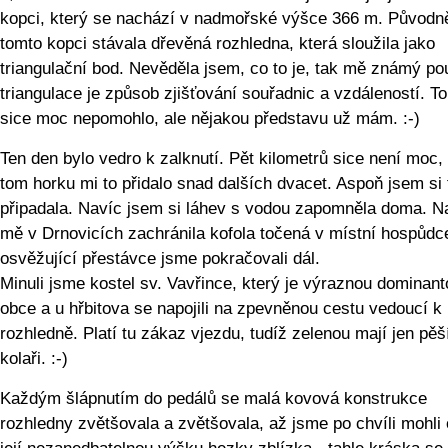
kopci, který se nachází v nadmořské výšce 366 m. Původn
tomto kopci stávala dřevěná rozhledna, která sloužila jako
triangulační bod. Nevěděla jsem, co to je, tak mě známý pou
triangulace je způsob zjišťování souřadnic a vzdáleností. To
sice moc nepomohlo, ale nějakou představu už mám. :-)
Ten den bylo vedro k zalknutí. Pět kilometrů sice není moc, 
tom horku mi to přidalo snad dalších dvacet. Aspoň jsem si 
připadala. Navíc jsem si láhev s vodou zapomněla doma. Na
mě v Drnovicích zachránila kofola točená v místní hospůdc
osvěžující přestávce jsme pokračovali dál.
Minuli jsme kostel sv. Vavřince, který je výraznou dominant
obce a u hřbitova se napojili na zpevněnou cestu vedoucí k
rozhledně. Platí tu zákaz vjezdu, tudíž zelenou mají jen pěš
kolaři. :-)
Každým šlápnutím do pedálů se malá kovová konstrukce
rozhledny zvětšovala a zvětšovala, až jsme po chvíli mohli 