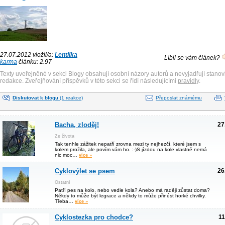
27.07.2012 vložil/a:
Lentilka
Líbil se vám článek?
karma
článku: 2.97
Texty uveřejněné v sekci Blogy obsahují osobní názory autorů a nevyjadřují stanov
redakce. Zveřejňování příspěvků v této sekci se řídí následujícími
pravidly
.
Diskutovat k blogu
(1 reakce)
Přeposlat známému
Bacha, zloděj!
27
Ze života
Tak tenhle zážitek nepatří zrovna mezi ty nejhezčí, které jsem s
kolem prožila, ale povím vám ho. :-)S jízdou na kole vlastně nemá
nic moc…
více »
Cyklovýlet se psem
26
Ostatní
Patří pes na kolo, nebo vedle kola? Anebo má raději zůstat doma?
Někdy to může být legrace a někdy to může přinést horké chvilky.
Třeba…
více »
Cyklostezka pro chodce?
11