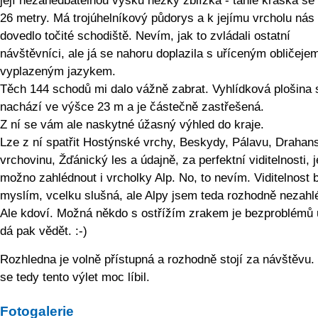
její nezanedbatelnou výšku hezky zblízka - tahle kráska se
26 metry. Má trojúhelníkový půdorys a k jejímu vrcholu nás
dovedlo točité schodiště. Nevím, jak to zvládali ostatní
návštěvníci, ale já se nahoru doplazila s uříceným obličeje
vyplazeným jazykem.
Těch 144 schodů mi dalo vážně zabrat. Vyhlídková plošina 
nachází ve výšce 23 m a je částečně zastřešená.
Z ní se vám ale naskytné úžasný výhled do kraje.
Lze z ní spatřit Hostýnské vrchy, Beskydy, Pálavu, Drahan
vrchovinu, Žďánický les a údajně, za perfektní viditelnosti, j
možno zahlédnout i vrcholky Alp. No, to nevím. Viditelnost b
myslím, vcelku slušná, ale Alpy jsem teda rozhodně nezahl
Ale kdoví. Možná někdo s ostřížím zrakem je bezproblémů 
dá pak vědět. :-)
Rozhledna je volně přístupná a rozhodně stojí za návštěvu
se tedy tento výlet moc líbil.
Fotogalerie