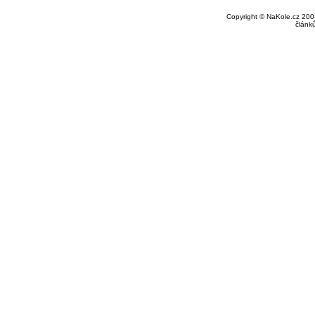
Copyright © NaKole.cz 2003
článk