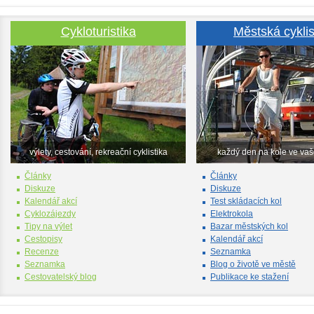
Cykloturistika
Městská cyklis
výlety, cestování, rekreační cyklistika
každý den na kole ve va
Články
Články
Diskuze
Diskuze
Kalendář akcí
Test skládacích kol
Cyklozájezdy
Elektrokola
Tipy na výlet
Bazar městských kol
Cestopisy
Kalendář akcí
Recenze
Seznamka
Seznamka
Blog o životě ve městě
Cestovatelský blog
Publikace ke stažení