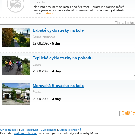
Ze života
Před pár dny jsem se byla na večer trochu projet jen tak po městě.
Ještě jsem si pochvalovala jakou máme pěknou novou cyklostezku,
radost…
více »
Tip na letošn
Labské cyklostezky na kole
Česko, Německo
19.08.2026 -
5 dní
Teplické cyklostezky na pohodu
Česko
25.08.2026 -
4 dny
Moravské Slovácko na kole
Česko
25.09.2026 -
3 dny
[
Další 
Cyklozájezdy
|
Dokempu.cz
|
Cyklobazar
|
Aktivni dovolená
Perfektní
funkční oblečení
pro vaše sportovní aktivity, od značky Moira.