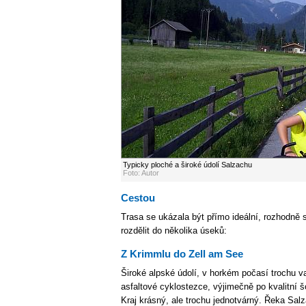
Typicky ploché a široké údolí Salzachu
Foto: Autor
Cestou
Trasa se ukázala být přímo ideální, rozhodně 
rozdělit do několika úseků:
Z Krimmlu do Zell am See
Široké alpské údolí, v horkém počasí trochu va
asfaltové cyklostezce, výjimečně po kvalitní š
Kraj krásný, ale trochu jednotvárný. Řeka Sal