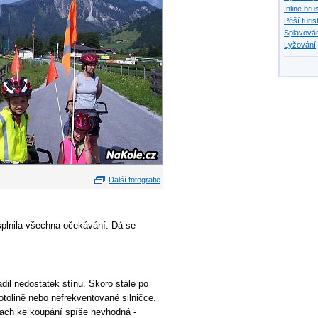
Inline bru
Pěší turis
Splavován
Lyžování
Další fotografie
splnila všechna očekávání. Dá se
dil nedostatek stínu. Skoro stále po
otolině nebo nefrekventované silničce.
zach ke koupání spíše nevhodná -