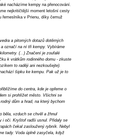
 také nacházíme kempy na přenocování.
e nejkritičtější moment letošní cesty
u řemeslníka v Prienu, díky čemuž
 vedra a pitomých dotazů dotěrných
 a označí na ní tři kempy. Vybíráme
kilometry. (...) Značení je zoufalé
čku k vrátkům rodinného domu - zkuste
zíkem to raději ani nezkoušejte).
nachází šipku ke kempu. Pak už je to
řiblížíme do centra, kde je opřeme o
dem si prohlížet město. Všichni se
 rodný dům a hrad, na který bychom
o běla, vzduch se chvěl a žhnul
i oči. Kryštof radši usnul. Přidaly se
rapách čekal zasloužený rybník. Nebyl
sme tady. Voda úplně zasyčela, když