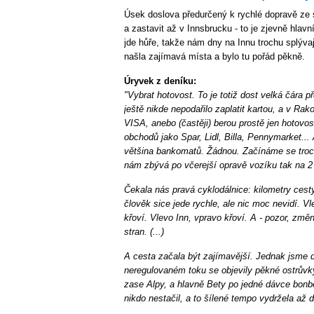
Úsek doslova předurčený k rychlé dopravě ze se
a zastavit až v Innsbrucku - to je zjevně hlavn
jde hůře, takže nám dny na Innu trochu splývají
našla zajímavá místa a bylo tu pořád pěkně.
Úryvek z deníku:
"Vybrat hotovost. To je totiž dost velká čára
ještě nikde nepodařilo zaplatit kartou, a v Ra
VISA, anebo (častěji) berou prostě jen hotovost
obchodů jako Spar, Lidl, Billa, Pennymarket...
většina bankomatů. Žádnou. Začínáme se troch
nám zbývá po včerejší opravě vozíku tak na 2 
Čekala nás pravá cyklodálnice: kilometry cesty
člověk sice jede rychle, ale nic moc nevidí. Vl
křoví. Vlevo Inn, vpravo křoví. A - pozor, změ
stran. (...)
A cesta začala být zajímavější. Jednak jsme dv
neregulovaném toku se objevily pěkné ostrůvk
zase Alpy, a hlavně Bety po jedné dávce bonbon
nikdo nestačil, a to šílené tempo vydržela až d