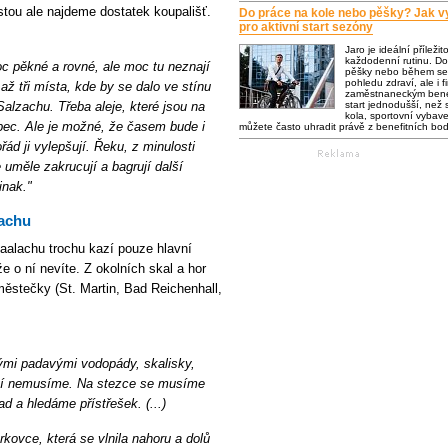
stou ale najdeme dostatek koupališť.
Do práce na kole nebo pěšky? Jak vy
pro aktivní start sezóny
Jaro je ideální příležit
každodenní rutinu. Do
 moc pěkné a rovné, ale moc tu neznají
pěšky nebo během se 
pohledu zdraví, ale i f
ž tři místa, kde by se dalo ve stínu
zaměstnaneckým bene
Salzachu. Třeba aleje, které jsou na
start jednodušší, než s
kola, sportovní vybaven
bec. Ale je možné, že časem bude i
můžete často uhradit právě z benefitních bo
ád ji vylepšují. Řeku, z minulosti
uměle zakrucují a bagrují další
inak."
lachu
aalachu trochu kazí pouze hlavní
že o ní nevíte. Z okolních skal a hor
městečky (St. Martin, Bad Reichenhall,
ými padavými vodopády, skalisky,
ěstí nemusíme. Na stezce se musíme
 a hledáme přístřešek. (...)
ěrkovce, která se vlnila nahoru a dolů