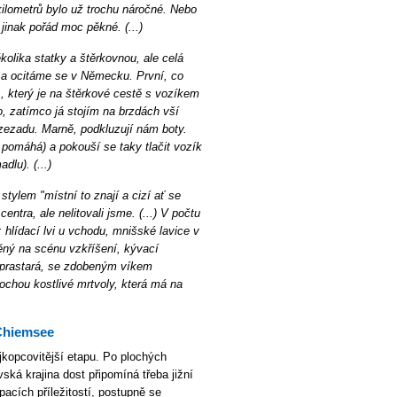
kilometrů bylo už trochu náročné. Nebo
 jinak pořád moc pěkné. (...)
olika statky a štěrkovnou, ale celá
 a ocitáme se v Německu. První, co
, který je na štěrkové cestě s vozíkem
, zatímco já stojím na brzdách vší
 zezadu. Marně, podkluzují nám boty.
pomáhá) a pokouší se taky tlačit vozík
dlu). (...)
stylem "místní to znají a cizí ať se
entra, ale nelitovali jsme. (...) V počtu
 hlídací lvi u vchodu, mnišské lavice v
avěný na scénu vzkříšení, kývací
ce, prastará, se zdobeným víkem
chou kostlivé mrtvoly, která má na
Chiemsee
jkopcovitější etapu. Po plochých
ká krajina dost připomíná třeba jižní
acích příležitostí, postupně se