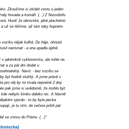
ko. Zkoušíme si zkrátit cestu o jeden
raly hovada a komáři. (...) Z Nussdorfu
zera. Hurá! Je obrovské, plné plachetnic
 a už se těšíme, až tam taky hupnem.
lo vozíku nějak kulhá. Do háje, ohnutá
usil narovnat - a ona upadla úplně.
v jakémkoli cykloservisu, ale tohle ne.
nat a za pár dní dodat u
nesehnatelný. Navíc - bez vozíku se
by byl hodně složitý. A jsme právě v
ta pro něj by mi trvala nejméně 2 dny.
ale pak jsme si uvědomili, že mohlo být
 kde nebylo široko daleko nic. A hlavně
ějakém sjezdu - to by byla pecka.
upají, je tu stín, do večera ještě pár
al se znovu do Prienu. (...)"
klostezka)