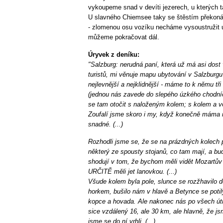
vykoupeme snad v devíti jezerech, u kterých
U slavného Chiemsee taky se štěstím překonám
- zlomenou osu vozíku necháme vysoustružit 
můžeme pokračovat dál.
Úryvek z deníku:
"Salzburg: nerudná paní, která už má asi dost
turistů, mi věnuje mapu ubytování v Salzburgu
nejlevnější a nejklidnější - máme to k němu tři 
(jednou nás zavede do slepého úzkého chodní
se tam otočit s naloženým kolem; s kolem a vo
Zoufalí jsme skoro i my, když konečně máma 
snadné. (...)
Rozhodli jsme se, že se na prázdných kolech p
některý ze spousty stojanů, co tam mají, a bu
shodují v tom, že bychom měli vidět Mozartův
URČITĚ měli jet lanovkou. (...)
Všude kolem byla pole, slunce se rozžhavilo d
horkem, bušilo nám v hlavě a Betynce se potily 
kopce a hovada. Ale nakonec nás po všech út
sice vzdálený 16, ale 30 km, ale hlavně, že j
jsme se do ní vrhli. (...)