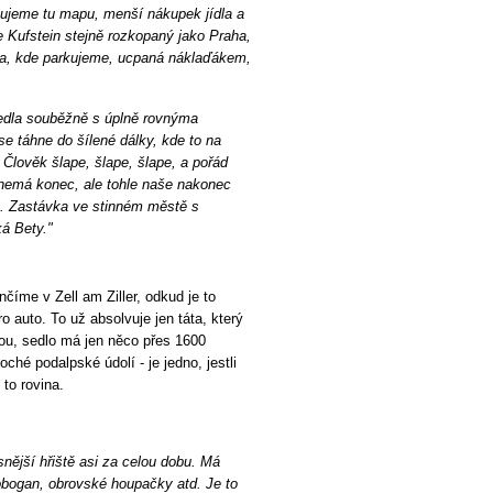
bujeme tu mapu, menší nákupek jídla a
 Kufstein stejně rozkopaný jako Praha,
ka, kde parkujeme, ucpaná náklaďákem,
vedla souběžně s úplně rovnýma
se táhne do šílené dálky, kde to na
lověk šlape, šlape, šlape, a pořád
 nemá konec, ale tohle naše nakonec
va. Zastávka ve stinném městě s
ká Bety."
číme v Zell am Ziller, odkud je to
 auto. To už absolvuje jen táta, který
lou, sedlo má jen něco přes 1600
oché podalpské údolí - je jedno, jestli
 to rovina.
nější hřiště asi za celou dobu. Má
obogan, obrovské houpačky atd. Je to