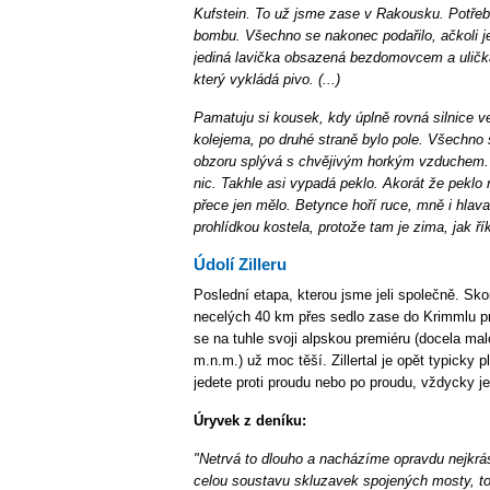
Kufstein. To už jsme zase v Rakousku. Potře
bombu. Všechno se nakonec podařilo, ačkoli je
jediná lavička obsazená bezdomovcem a ulič
který vykládá pivo. (...)
Pamatuju si kousek, kdy úplně rovná silnice 
kolejema, po druhé straně bylo pole. Všechno 
obzoru splývá s chvějivým horkým vzduchem. Č
nic. Takhle asi vypadá peklo. Akorát že peklo
přece jen mělo. Betynce hoří ruce, mně i hla
prohlídkou kostela, protože tam je zima, jak ří
Údolí Zilleru
Poslední etapa, kterou jsme jeli společně. Skon
necelých 40 km přes sedlo zase do Krimmlu pro
se na tuhle svoji alpskou premiéru (docela ma
m.n.m.) už moc těší. Zillertal je opět typicky pl
jedete proti proudu nebo po proudu, vždycky je
Úryvek z deníku:
"Netrvá to dlouho a nacházíme opravdu nejkrás
celou soustavu skluzavek spojených mosty, t