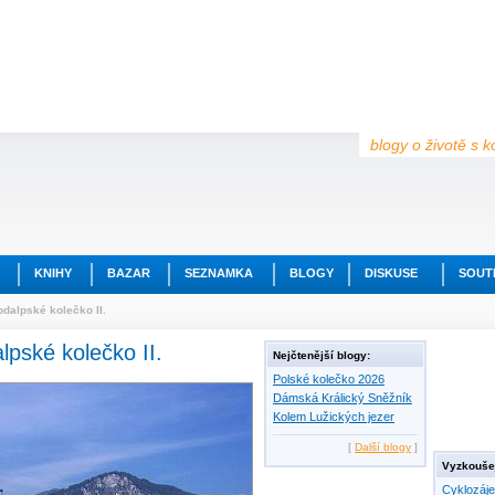
blogy o životě s k
KNIHY
BAZAR
SEZNAMKA
BLOGY
DISKUSE
SOUT
odalpské kolečko II.
lpské kolečko II.
Nejčtenější blogy:
Polské kolečko 2026
Dámská Králický Sněžník
Kolem Lužických jezer
[
Další blogy
]
Vyzkoušej
Cyklozáj