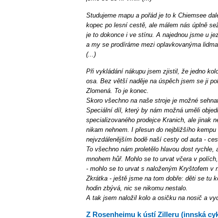
Studujeme mapu a pořád je to k Chiemsee dale
kopec po lesní cestě, ale málem nás úplně sež
je to dokonce i ve stínu. A najednou jsme u je
a my se prodíráme mezi oplavkovanýma lidma
(...)
Při vykládání nákupu jsem zjistil, že jedno ko
osa. Bez větší naděje na úspěch jsem se ji pok
Zlomená. To je konec.
Skoro všechno na naše stroje je možné sehnat 
Speciální díl, který by nám možná uměli objed
specializovaného prodejce Kranich, ale jinak 
nikam nehnem. I přesun do nejbližšího kempu 
nejvzdálenějším bodě naší cesty od auta - ces
To všechno nám proletělo hlavou dost rychle, 
mnohem hůř. Mohlo se to urvat včera v polích,
- mohlo se to urvat s naloženým Kryštofem v n
Zkrátka - ještě jsme na tom dobře: děti se tu ko
hodin zbývá, nic se nikomu nestalo.
A tak jsem naložil kolo a osičku na nosič a vyd
Z Rosenheimu k ústí Zilleru (innská cy