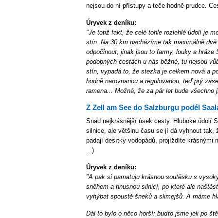
nejsou do ní přístupy a teče hodně prudce. Ce
Úryvek z deníku:
"Je totiž fakt, že celé tohle rozlehlé údolí je
stín. Na 30 km nacházíme tak maximálně dvě a
odpočinout, jinak jsou to farmy, louky a hráze 
podobných cestách u nás běžné, tu nejsou vů
stín, vypadá to, že stezka je celkem nová a poř
hodně narovnanou a regulovanou, teď prý zase 
ramena... Možná, že za pár let bude všechno j
Z Zell am See do Salzburgu podél Saa
Snad nejkrásnější úsek cesty. Hluboké údolí S
silnice, ale většinu času se jí dá vyhnout tak, 
padají desítky vodopádů, projíždíte krásnými 
...)
Úryvek z deníku:
"A pak si pamatuju krásnou soutěsku s vysok
sněhem a hnusnou silnicí, po které ale našt
vyhýbat spoustě šneků a slimejšů. A máme hlad
Dál to bylo o něco horší: buďto jsme jeli po št