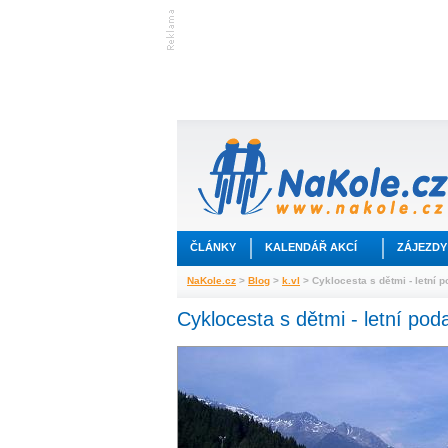
ČLÁNKY
KALENDÁŘ AKCÍ
ZÁJEZDY
NaKole.cz
>
Blog
>
k.vl
> Cyklocesta s dětmi - letní p
Cyklocesta s dětmi - letní poda