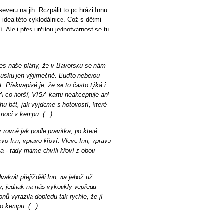
veru na jih. Rozpálit to po hrázi Innu
í idea této cyklodálnice. Což s dětmi
. Ale i přes určitou jednotvárnost se tu
 přes naše plány, že v Bavorsku se nám
kousku jen výjimečně. Buďto neberou
. Překvapivé je, že se to často týká i
 A co horší, VISA kartu neakceptuje ani
u bát, jak vyjdeme s hotovostí, které
noci v kempu. (...)
 rovné jak podle pravítka, po které
evo Inn, vpravo křoví. Vlevo Inn, vpravo
na - tady máme chvíli křoví z obou
akrát přejížděli Inn, na jehož už
y, jednak na nás vykoukly vepředu
ů vyrazila dopředu tak rychle, že jí
o kempu. (...)