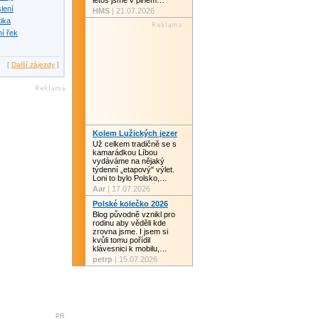
letos jsme v plném…
slení
HMS
| 21.07.2026
tika
í řek
[
Další zájezdy
]
Kolem Lužických jezer
Už celkem tradičně se s
kamarádkou Líbou
vydáváme na nějaký
týdenní „etapový" výlet.
Loni to bylo Polsko,…
Aar
| 17.07.2026
Polské kolečko 2026
Blog původně vznikl pro
rodinu aby věděli kde
zrovna jsme. I jsem si
kvůli tomu pořídil
klávesnici k mobilu,…
petrp
| 15.07.2026
PR