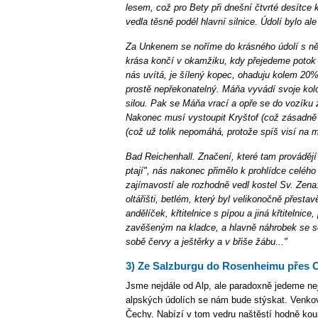
lesem, což pro Bety při dnešní čtvrté desítce 
vedla těsně podél hlavní silnice. Údolí bylo ale
Za Unkenem se noříme do krásného údolí s něk
krása končí v okamžiku, kdy přejedeme potok
nás uvítá, je šílený kopec, ohaduju kolem 20%
prostě nepřekonatelný. Máňa vyvádí svoje kolo
silou. Pak se Máňa vrací a opře se do vozíku
Nakonec musí vystoupit Kryštof (což zásadně 
(což už tolik nepomáhá, protože spíš visí na ma
Bad Reichenhall. Značení, které tam provádějí 
ptají", nás nakonec přimělo k prohlídce celého c
zajímavostí ale rozhodně vedl kostel Sv. Zena:
oltářišti, betlém, který byl velikonočně přest
andělíček, křtitelnice s pípou a jiná křtitelni
zavěšeným na kladce, a hlavně náhrobek se so
sobě červy a ještěrky a v břiše žábu..."
3) Ze Salzburgu do Rosenheimu přes 
Jsme nejdále od Alp, ale paradoxně jedeme ne
alpských údolích se nám bude stýskat. Venkovs
Čechy. Nabízí v tom vedru naštěstí hodně koup