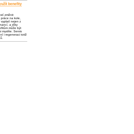
užít benefity
ostí změnit
 práce na kole,
vyplatí nejen z
inancí, a díky
fitům může být
i myslíte. Servis
í i regeneraci totiž
dů.