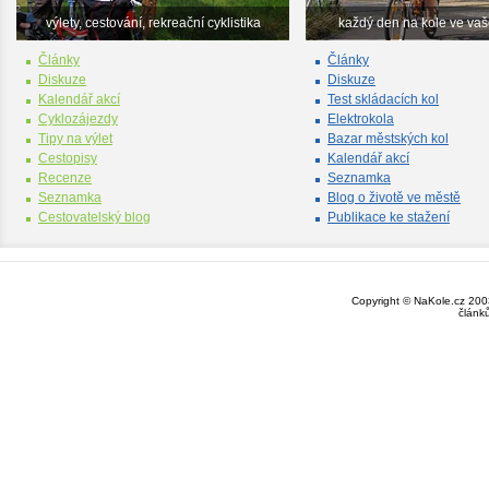
výlety, cestování, rekreační cyklistika
každý den na kole ve va
Články
Články
Diskuze
Diskuze
Kalendář akcí
Test skládacích kol
Cyklozájezdy
Elektrokola
Tipy na výlet
Bazar městských kol
Cestopisy
Kalendář akcí
Recenze
Seznamka
Seznamka
Blog o životě ve městě
Cestovatelský blog
Publikace ke stažení
Copyright © NaKole.cz 2003
článk