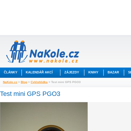
ČLÁNKY
KALENDÁŘ AKCÍ
ZÁJEZDY
KNIHY
BAZAR
S
NaKole.cz
>
Blog
>
Cyklohlidka
> Test mini GPS PGO3
Test mini GPS PGO3