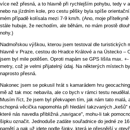
více než přesná, a to hlavně při rychlejším pohybu, tedy v 
nebo na jízdním kole, pro cestu pěšky byla spíše orientační
mém případě kolísala mezi 7-9 km/h. (Ano, moje přítelkyně
stále hubuje, že nechodím, ale běhám, no mám prostě dlou
nohy.)
Nadmořskou výškou, kterou jsem testoval dle turistických
hlavně v Praze, cestou do Hradce Králové a na Ústecko – O
jsem byl mile potěšen. Oproti mapám se GPS lišila max. +-
metry, což je velmi přijatelný údaj. Na některých místech by
naprosto přesná.
Nakonec jsem se pokusil hrát s kamarádem hru geocaching,
mě až tak moc nebavila, ale co bych v rámci testu neudělal..
Musím říct, že jsem byl překvapen tím, jak nám tato malá, 
schopná věcička napomohla při hledání takzvaných „kešů" 
které nás navedla přibližná „navigace", mohu-li tak pomocn
šipku označit. Jednoduše zadáte souřadnice do jedné ze 16
pamětí a pak už jdete podle šipky, která je přesnější v ote