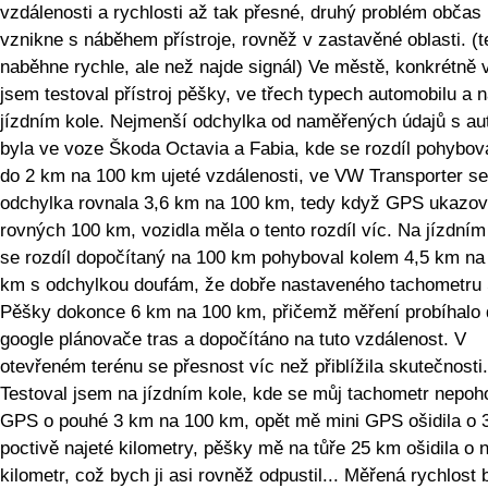
vzdálenosti a rychlosti až tak přesné, druhý problém občas
vznikne s náběhem přístroje, rovněž v zastavěné oblasti. (t
naběhne rychle, ale než najde signál) Ve městě, konkrétně 
jsem testoval přístroj pěšky, ve třech typech automobilu a 
jízdním kole. Nejmenší odchylka od naměřených údajů s a
byla ve voze Škoda Octavia a Fabia, kde se rozdíl pohybov
do 2 km na 100 km ujeté vzdálenosti, ve VW Transporter se
odchylka rovnala 3,6 km na 100 km, tedy když GPS ukazov
rovných 100 km, vozidla měla o tento rozdíl víc. Na jízdním
se rozdíl dopočítaný na 100 km pohyboval kolem 4,5 km na
km s odchylkou doufám, že dobře nastaveného tachometru
Pěšky dokonce 6 km na 100 km, přičemž měření probíhalo 
google plánovače tras a dopočítáno na tuto vzdálenost. V
otevřeném terénu se přesnost víc než přiblížila skutečnosti.
Testoval jsem na jízdním kole, kde se můj tachometr nepoh
GPS o pouhé 3 km na 100 km, opět mě mini GPS ošidila o 
poctivě najeté kilometry, pěšky mě na tůře 25 km ošidila o 
kilometr, což bych ji asi rovněž odpustil... Měřená rychlost 