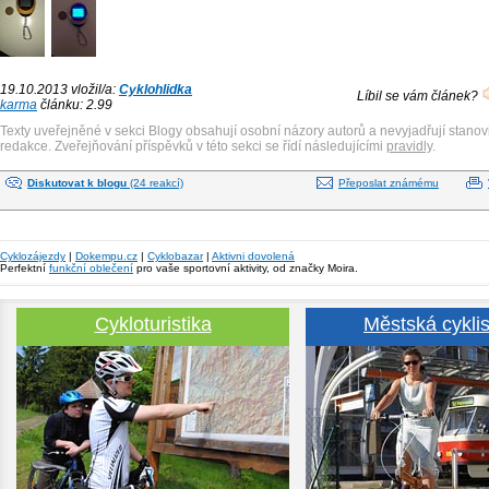
19.10.2013 vložil/a:
Cyklohlidka
Líbil se vám článek?
karma
článku: 2.99
Texty uveřejněné v sekci Blogy obsahují osobní názory autorů a nevyjadřují stanov
redakce. Zveřejňování příspěvků v této sekci se řídí následujícími
pravidly
.
Diskutovat k blogu
(24 reakcí)
Přeposlat známému
Cyklozájezdy
|
Dokempu.cz
|
Cyklobazar
|
Aktivni dovolená
Perfektní
funkční oblečení
pro vaše sportovní aktivity, od značky Moira.
Cykloturistika
Městská cyklis