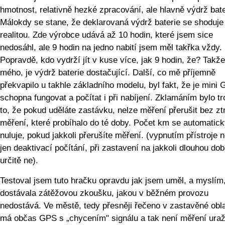
hmotnost, relativně hezké zpracování, ale hlavně výdrž bate
Málokdy se stane, že deklarovaná výdrž baterie se shoduje
realitou. Zde výrobce udává až 10 hodin, které jsem sice
nedosáhl, ale 9 hodin na jedno nabití jsem měl takřka vždy.
Popravdě, kdo vydrží jít v kuse více, jak 9 hodin, že? Takže
mého, je výdrž baterie dostačující. Další, co mě příjemně
překvapilo u takhle základního modelu, byl fakt, že je mini
schopna fungovat a počítat i při nabíjení. Zklamáním bylo t
to, že pokud uděláte zastávku, nelze měření přerušit bez zt
měření, které probíhalo do té doby. Počet km se automatic
nuluje, pokud jakkoli přerušíte měření. (vypnutím přístroje 
jen deaktivací počítání, při zastavení na jakkoli dlouhou do
určitě ne).
Testoval jsem tuto hračku opravdu jak jsem uměl, a myslím
dostávala zátěžovou zkoušku, jakou v běžném provozu
nedostává. Ve městě, tedy přesněji řečeno v zastavěné obla
má občas GPS s „chycením" signálu a tak není měření ura