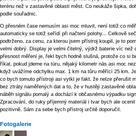
terénu než v zastavěné oblasti měst. Co neukáže šipka, do
podle souřadnic.
O přesném čase nemusím asi moc mluvit, není totiž co měři
automaticky se totiž seřídí při načtení polohy... Celkově se
podtrženo, za cenu, za kterou jsem přístroj koupil, je to po
velmi dobrý. Display je velmi čitelný, výdrž baterie víc než 
přesnost měření je, řekl bych hodně slušná, protože co si 
říkat, pokud jdeme na túru, nějaký kilometr nás asi moc ne
když uvážíme odchylku max. 1 km na tůru měřící 25 km. Je
co bych tomuto přístroji asi vytkl je fakt, že nelze přerušit 
bez ztráty naměřených dat a to, že v hustěji zastavěné oblas
náběh signálu pomalý a dochází k občasnému výpadku sign
Zpracování, do ruky příjemný materiál i tvar bych ale ocenil
pozitivně. Sám za sebe bych přístroj určitě doporučil.
Fotogalerie