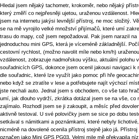
Hledal jsem nějaký tachometr, krokoměr, nebo nějaký přístr
který změří co nejpřesněji ujetou, uraženou vzdálenost. Hle
jsem na internetu jakýsi levnější přístroj, ne moc složitý. V
se na mě vyrojilo velké množství přijímačů, které umí zakre
trasu do mapy, což jsem nepožadoval. Pak jsem narazil na
jednoduchou mini GPS, která je víceméně základnější. Počí
cestovní rychlost, (možno navolit míle nebo km/h) uraženo
vzdálenost, zobrazuje nadmořskou výšku, aktuální polohu v
souřadnicích GPS, dokonce jsem ocenil jakousi navigaci k 
dle souřadnic, které lze využít jako pomoc při hře geocachi
nebo když se ztratíte v lese a potřebujete najít výchozí mís
jste nechali auto. Jednal jsem s obchodem, co vše tato hra
umí, jak dlouho vydrží, zkrátka dotázal jsem se na vše, co
zajímalo. Rozhodl jsem se ji zakoupit, a měsíc před dovole
aktivně testoval. U své polovičky jsem se sice po dobu tes
setkával s námitkami a poznámkami, které nebyly lichotivé,
nicméně na dovolené ocenila přístroj stejně jako já. Přístroj 
označen jako Mini GPS PG03. Velmi mile mě překvapila ní