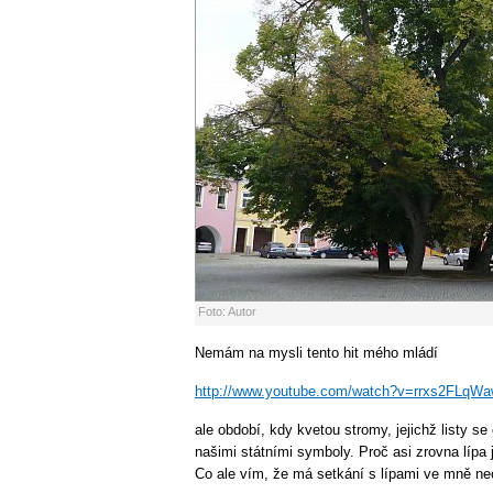
Foto: Autor
Nemám na mysli tento hit mého mládí
http://www.youtube.com/watch?v=rrxs2FLqW
ale období, kdy kvetou stromy, jejichž listy se 
našimi státními symboly. Proč asi zrovna lí
Co ale vím, že má setkání s lípami ve mně nec