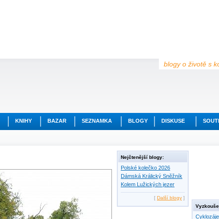
blogy o životě s k
KNIHY
BAZAR
SEZNAMKA
BLOGY
DISKUSE
SOUT
Nejčtenější blogy:
Polské kolečko 2026
Dámská Králický Sněžník
Kolem Lužických jezer
[
Další blogy
]
Vyzkoušej
Cyklozáj