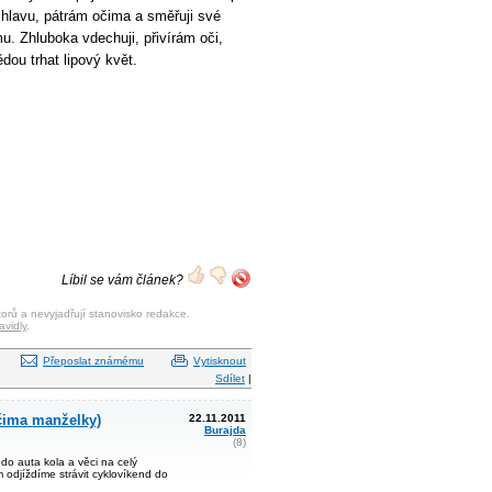
m hlavu, pátrám očima a směřuji své
u. Zhluboka vdechuji, přivírám oči,
dou trhat lipový květ.
Líbil se vám článek?
orů a nevyjadřují stanovisko redakce.
avidly
.
Přeposlat známému
Vytisknout
Sdílet
|
čima manželky)
22.11.2011
Burajda
(8)
o auta kola a věci na celý
 odjíždíme strávit cyklovíkend do