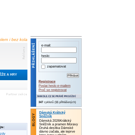
olem i bez kola
e-mail:
heslo:
zapamatovat
ĚŽE A HRY
Registrace
Poslat heslo e-mailem
Proč se registrovat
347
cyklistů (
11
přihlášených)
Dámská Králický
Sněžník
Dámská 2026Králický
Sněžník a pramen Moravy
te:
Druhá desítka Dámské
dávno začala, ale teprve
ezdy