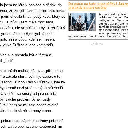
Do práce na kole nebo pěšky? Jak vy
la jsem na léto k babičce a dědovi do
pro aktivní start sezóny
u, že zdejší hlavní silnice byla kdysi
Jaro je ideální příležit
jsem chodila trhat lipový květ, který se
každodenní rutinu. Do
pěšky nebo během se 
ru. Tu půdu jsem měla moc ráda.
pohledu zdraví, ale i f
zaměstnaneckým bene
 květu, ale ve skříni tu byl ukryt úplný
start jednodušší, než s
eným seriálem o Rychlých šípech.
kola, sportovní vybaven
můžete často uhradit právě z benefitních bo
isto šli na půdu, kde jsem ležela
ěhy Mirka Dušína a jeho kamarádů.
lnice a já přestala být dítětem a
 „lípííí".
ako každá matka) záchvat „přírodního
u" a začala sbírat bylinky. Copak o to,
e žádnou suchou teplou půdičku, kde by
chy, kromě nezbytně nutných průchodů
a kterém se sušily od jara do léta
yl trochu problém. A jak rostly,
. A tak jsem se musela nedobrovolně
áku to stejně nějak nebylo ono.
 pokud bude zájem ze strany potomků
odiny. Ale opojná vůně kvetoucích lip