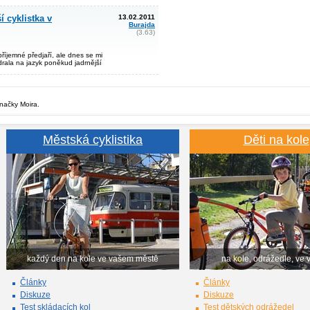
 cyklistka v
13.02.2011
Burajda
(3.63)
říjemné předjaří, ale dnes se mi
rala na jazyk poněkud jadrnější
značky Moira.
Městská cyklistika
Děti na kole
každý den na kole ve vašem městě
na kole, odrážedle, ve 
Články
Články
Diskuze
Diskuze
Test skládacích kol
Test dětských odrážedel