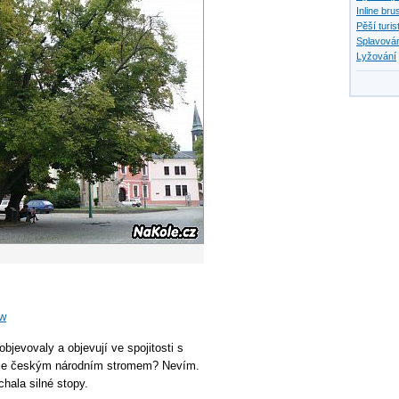
Inline bru
Pěší turis
Splavován
Lyžování
aw
objevovaly a objevují ve spojitosti s
pa je českým národním stromem? Nevím.
hala silné stopy.