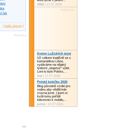
letos jsme v plném…
slení
HMS
| 21.07.2026
tika
í řek
[
Další zájezdy
]
Kolem Lužických jezer
Už celkem tradičně se s
kamarádkou Líbou
vydáváme na nějaký
týdenní „etapový" výlet.
Loni to bylo Polsko,…
Aar
| 17.07.2026
Polské kolečko 2026
Blog původně vznikl pro
rodinu aby věděli kde
zrovna jsme. I jsem si
kvůli tomu pořídil
klávesnici k mobilu,…
petrp
| 15.07.2026
PR