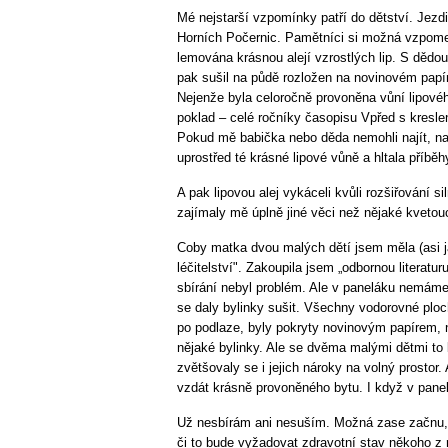
Mé nejstarší vzpomínky patří do dětství. Jezdi
Horních Počernic. Pamětníci si možná vzpomeno
lemována krásnou alejí vzrostlých lip. S dědou 
pak sušil na půdě rozložen na novinovém papí
Nejenže byla celoročně provoněna vůní lipového
poklad – celé ročníky časopisu Vpřed s kresl
Pokud mě babička nebo děda nemohli najít, naj
uprostřed té krásné lipové vůně a hltala příb
A pak lipovou alej vykáceli kvůli rozšiřování si
zajímaly mě úplně jiné věci než nějaké kvetoucí
Coby matka dvou malých dětí jsem měla (asi j
léčitelství". Zakoupila jsem „odbornou literatur
sbírání nebyl problém. Ale v paneláku nemám
se daly bylinky sušit. Všechny vodorovné plo
po podlaze, byly pokryty novinovým papírem, n
nějaké bylinky. Ale se dvěma malými dětmi to b
zvětšovaly se i jejich nároky na volný prostor
vzdát krásně provoněného bytu. I když v panel
Už nesbírám ani nesuším. Možná zase začnu,
či to bude vyžadovat zdravotní stav někoho z r