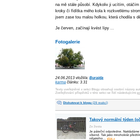
na mě stále působí. Kdykoliv ji ucítím, otáčí
kroky či řídítka mého kola k rozkvetlému strom
jsem zase tou malou holkou, která chodila s dě
Je červen, začínají kvést lípy ...
Fotogalerie
24.06.2013 vložil/a:
Burajda
karma
článku: 3.31
Texty uveřejněné v sekci Blogy obsahují osobní názory aut
Zveřejňování příspěvků v této sekci se řídí následujícími
pr
Diskutovat k blogu
(29 reakcí)
Takový normální týden (o
Ze života
Je páteční odpoledne. Nakládáme d
víkend. Tak jako mnohokrát předtím
nějakého…
více »