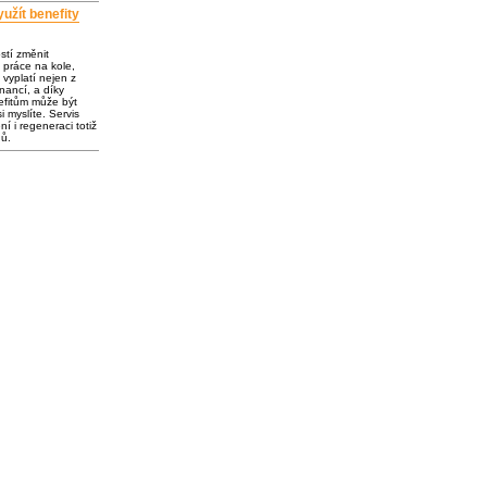
užít benefity
ostí změnit
 práce na kole,
vyplatí nejen z
inancí, a díky
fitům může být
i myslíte. Servis
í i regeneraci totiž
dů.