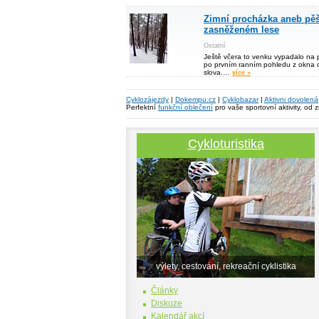
Zimní procházka aneb pěší
zasněženém lese
Ostatní
Ještě včera to venku vypadalo na p
po prvním ranním pohledu z okna d
slova.…
více »
Cyklozájezdy
|
Dokempu.cz
|
Cyklobazar
|
Aktivni dovolená
Perfektní
funkční oblečení
pro vaše sportovní aktivity, od 
Cykloturistika
výlety, cestování, rekreační cyklistika
Články
Diskuze
Kalendář akcí