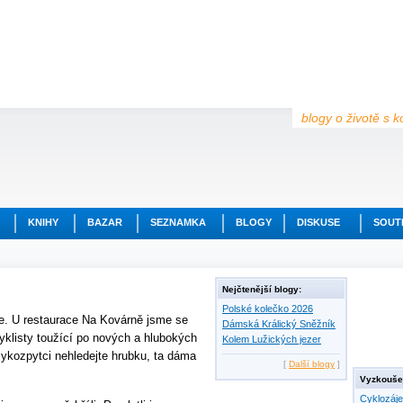
blogy o životě s k
KNIHY
BAZAR
SEZNAMKA
BLOGY
DISKUSE
SOUT
Nejčtenější blogy:
Polské kolečko 2026
ce. U restaurace Na Kovárně jsme se
Dámská Králický Sněžník
yklisty toužící po nových a hlubokých
Kolem Lužických jezer
zykozpytci nehledejte hrubku, ta dáma
[
Další blogy
]
Vyzkoušej
Cyklozáj