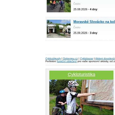
Česko
25.08.2026 -
4 dny
Moravské Slovácko na ko
Česko
25.09.2026 -
3 dny
Cyklozájezdy
|
Dokempu.cz
|
Cyklobazar
|
Aktivni dovolená
Perfektní
funkční oblečení
pro vaše sportovní aktivity, od 
Cykloturistika