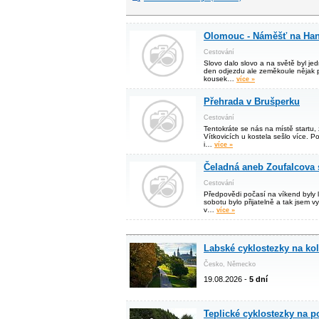
Olomouc - Náměšť na Ha
Cestování
Slovo dalo slovo a na světě byl j
den odjezdu ale zeměkoule nějak p
kousek…
více »
Přehrada v Brušperku
Cestování
Tentokráte se nás na místě startu,
Vítkovicích u kostela sešlo více. Po
i…
více »
Čeladná aneb Zoufalcova 
Cestování
Předpovědi počasí na víkend byly l
sobotu bylo přijatelně a tak jsem vy
v…
více »
Labské cyklostezky na ko
Česko, Německo
19.08.2026 -
5 dní
Teplické cyklostezky na 