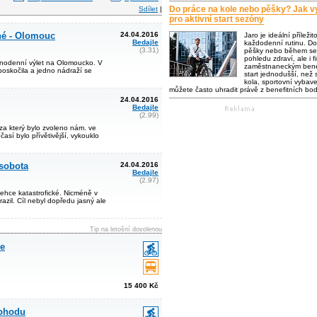
Do práce na kole nebo pěšky? Jak vy
Sdílet
|
pro aktivní start sezóny
né - Olomouc
24.04.2016
Jaro je ideální příležit
Bedajle
každodenní rutinu. Do
(3.31)
pěšky nebo během se 
pohledu zdraví, ale i f
ednodenní výlet na Olomoucko. V
zaměstnaneckým bene
oskočila a jedno nádraží se
start jednodušší, než s
kola, sportovní vybaven
můžete často uhradit právě z benefitních bo
24.04.2016
Bedajle
(2.99)
 za který bylo zvoleno nám. ve
časí bylo přívětivější, vykouklo
sobota
24.04.2016
Bedajle
(2.97)
ehce katastrofické. Nicméně v
razil. Cíl nebyl dopředu jasný ale
Tip na letošní dovolenou
le
15 400 Kč
pohodu