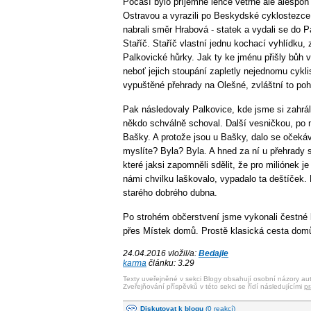
Počasí bylo příjemné lehce větrné ale alespoň 
Ostravou a vyrazili po Beskydské cyklostezc
nabrali směr Hrabová - statek a vydali se do 
Staříč. Staříč vlastní jednu kochací vyhlídku,
Palkovické hůrky. Jak ty ke jménu přišly bůh v
neboť jejich stoupání zapletly nejednomu cykli
vypuštěné přehrady na Olešné, zvláštní to poh
Pak následovaly Palkovice, kde jsme si zahrál
někdo schválně schoval. Další vesničkou, po
Bašky. A protože jsou u Bašky, dalo se očeká
myslíte? Byla? Byla. A hned za ní u přehrady
které jaksi zapomněli sdělit, že pro miliónek j
námi chvilku laškovalo, vypadalo ta deštíček.
starého dobrého dubna.
Po strohém občerstvení jsme vykonali čestné 
přes Místek domů. Prostě klasická cesta dom
24.04.2016 vložil/a:
Bedajle
karma
článku: 3.29
Texty uveřejněné v sekci Blogy obsahují osobní názory aut
Zveřejňování příspěvků v této sekci se řídí následujícími
pr
Diskutovat k blogu
(0 reakcí)