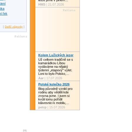
letos jsme v plném…
slení
HMS
| 21.07.2026
tika
í řek
[
Další zájezdy
]
Kolem Lužických jezer
Už celkem tradičně se s
kamarádkou Líbou
vydáváme na nějaký
týdenní „etapový" výlet.
Loni to bylo Polsko,…
Aar
| 17.07.2026
Polské kolečko 2026
Blog původně vznikl pro
rodinu aby věděli kde
zrovna jsme. I jsem si
kvůli tomu pořídil
klávesnici k mobilu,…
petrp
| 15.07.2026
PR