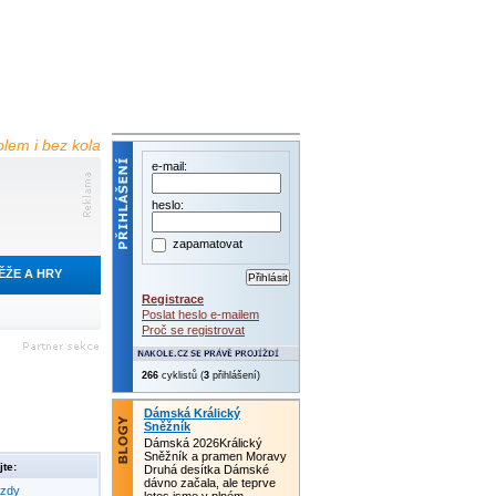
olem i bez kola
e-mail:
heslo:
zapamatovat
ĚŽE A HRY
Registrace
Poslat heslo e-mailem
Proč se registrovat
266
cyklistů (
3
přihlášení)
Dámská Králický
Sněžník
Dámská 2026Králický
Sněžník a pramen Moravy
te:
Druhá desítka Dámské
dávno začala, ale teprve
ezdy