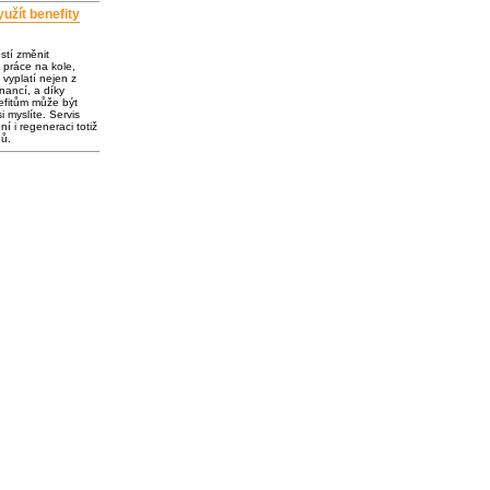
užít benefity
ostí změnit
 práce na kole,
vyplatí nejen z
inancí, a díky
fitům může být
i myslíte. Servis
í i regeneraci totiž
dů.