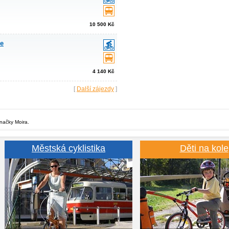
10 500 Kč
le
4 140 Kč
[
Další zájezdy
]
značky Moira.
Městská cyklistika
Děti na kole