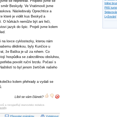
jsme se nepřehřáli. Propletli jsme se
Inline bru
e směr Beskydy. Ve Vratimově jsme
Pěší turis
Paskova. Následovaly Oprechtice a
Splavován
 ze které je vidět kus Beskyd a
Lyžování
í. O hůrkách nemůže být ani řeči,
stovi jazyk do špic. Projeli jsme kolem
led.
i na lovce cyklostezky, kterou nám
 našemu dědinkou, byly Kunčice u
vat, že Baška je už za rohem. Co
 stojí hospůdka se zabrzděnou obsluhou,
e potřeba povolit ruční brzdu. Počasí s
 Naštěstí to byl jenom žertíček našeho
kolečko kolem přehrady a vydali se
ů.
Líbil se vám článek?
orů a nevyjadřují stanovisko redakce.
avidly
.
Přeposlat známému
Vytisknout