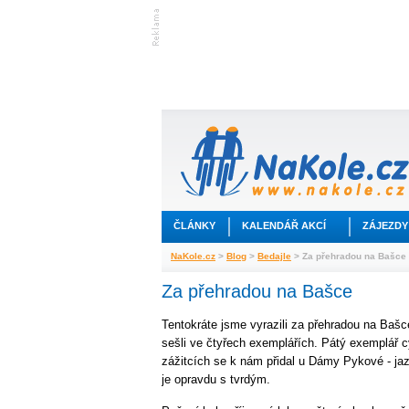
ČLÁNKY
KALENDÁŘ AKCÍ
ZÁJEZDY
NaKole.cz
>
Blog
>
Bedajle
> Za přehradou na Bašce
Za přehradou na Bašce
Tentokráte jsme vyrazili za přehradou na Baš
sešli ve čtyřech exemplářích. Pátý exemplář c
zážitcích se k nám přidal u Dámy Pykové - ja
je opravdu s tvrdým.