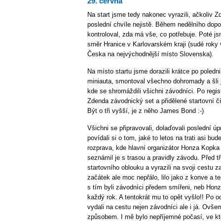
29. června
Na start jsme tedy nakonec vyrazili, ačkoliv 
poslední chvíle nejistě. Během nedělního dopo
kontroloval, zda má vše, co potřebuje. Poté js
směr Hranice v Karlovarském kraji (sudé roky
Česka na nejvýchodnější místo Slovenska).
Na místo startu jsme dorazili krátce po poledn
miniauta, smontoval všechno dohromady a šli 
kde se shromáždili všichni závodníci. Po regis
Zdenda závodnický set a přidělené startovní čí
Být o tři vyšší, je z něho James Bond :-)
Všichni se připravovali, dolaďovali poslední 
povídali si o tom, jaké to letos na trati asi b
rozprava, kde hlavní organizátor Honza Kopka
seznámil je s trasou a pravidly závodu. Před tř
startovního oblouku a vyrazili na svoji cestu 
začátek ale moc nepřálo, lilo jako z konve a t
s tím byli závodníci předem smířeni, neb Hon
každý rok. A tentokrát mu to opět vyšlo!! Po o
vydali na cestu nejen závodníci ale i já. Ovš
způsobem. I mě bylo nepříjemné počasí, ve kte