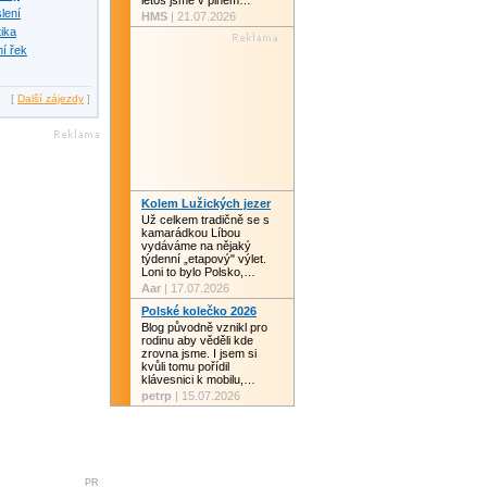
letos jsme v plném…
slení
HMS
| 21.07.2026
tika
í řek
[
Další zájezdy
]
Kolem Lužických jezer
Už celkem tradičně se s
kamarádkou Líbou
vydáváme na nějaký
týdenní „etapový" výlet.
Loni to bylo Polsko,…
Aar
| 17.07.2026
Polské kolečko 2026
Blog původně vznikl pro
rodinu aby věděli kde
zrovna jsme. I jsem si
kvůli tomu pořídil
klávesnici k mobilu,…
petrp
| 15.07.2026
PR