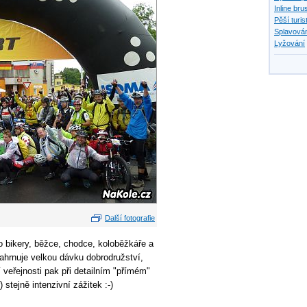
Inline bru
Pěší turis
Splavován
Lyžování
Další fotografie
o bikery, běžce, chodce, koloběžkáře a
zahrnuje velkou dávku dobrodružství,
 veřejnosti pak při detailním "přímém"
stejně intenzivní zážitek :-)