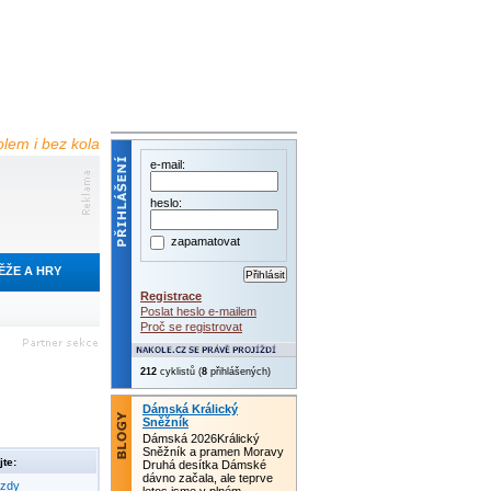
olem i bez kola
e-mail:
heslo:
zapamatovat
ĚŽE A HRY
Registrace
Poslat heslo e-mailem
Proč se registrovat
212
cyklistů (
8
přihlášených)
Dámská Králický
Sněžník
Dámská 2026Králický
Sněžník a pramen Moravy
te:
Druhá desítka Dámské
dávno začala, ale teprve
ezdy