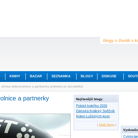
blogy o životě s k
KNIHY
BAZAR
SEZNAMKA
BLOGY
DISKUSE
SOUT
 očima dobrovolnice a partnerky jednoho ze závodníků
olnice a partnerky
Nejčtenější blogy:
Polské kolečko 2026
Dámská Králický Sněžník
Kolem Lužických jezer
[
Další blogy
]
Vyzkoušej
Cyklozáj