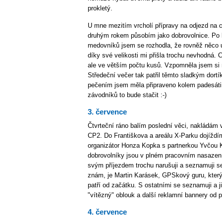
prokletý.
U mne mezitím vrcholí přípravy na odjezd na c
druhým rokem působím jako dobrovolnice. P
medovníků jsem se rozhodla, že rovněž něco 
díky své velikosti mi přišla trochu nevhodná.
ale ve větším počtu kusů. Vzpomněla jsem si 
Středeční večer tak patřil těmto sladkým dort
pečením jsem měla připraveno kolem padesáti 
závodníků to bude stačit :-)
3. července
Čtvrteční ráno balím poslední věci, nakládám
CP2. Do Františkova a areálu X-Parku dojíždím
organizátor Honza Kopka s partnerkou Yvčou 
dobrovolníky jsou v plném pracovním nasazení
svým příjezdem trochu narušuji a seznamuji s
znám, je Martin Karásek, GPSkový guru, kter
patří od začátku. S ostatními se seznamuji a 
"vítězný" oblouk a další reklamní bannery od 
4. července