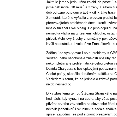
Jakmile jsme v jednu ráno zalehli do postelí, z
jsme pak uvítali 18 mužů a 3 ženy. Celkem 4 z
dobrodružné putování právě v cíli krátké trasy
Semerád, kterého vyřadila z provozu prudká bo
přetrvávajících problémech dnes ukončil závo
loňský finisher Uwe Mosig. Po jeho odjezdu n
německá vlajka na „vítězném" oblouku, ostatní
přilepit. Achillovy šlachy znemožnily pokračov
Kvůli nedostatku dovolené ve Františkově skon
Začínají se vyskytovat i první problémy s G
seřízení nebo nedokonalé znalosti obsluhy těc
nekompletní a je problematické celou ujetou v
Davida Charypara s bezlepkovými potravinami,
České pošty, skončilo doručením balíčku na C
Vzhledem k tomu, že se jednalo o zdravé potra
nikdo nesnědl :-)
Díky zběsilému tempu Štěpána Stránského nás 
hodinách, kdy vyrazili na cestu, aby včas posta
přivítat prvního závodníka na slovenské části
několik jednotlivců i skupinek a začala sháňka 
sprše. Závodníci se podle priorit přespávám/p