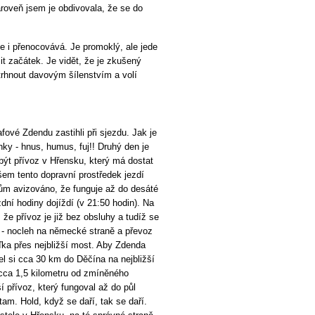
zároveň jsem je obdivovala, že se do
e i přenocovává. Je promoklý, ale jede
it začátek. Je vidět, že je zkušený
trhnout davovým šílenstvím a volí
fové Zdendu zastihli při sjezdu. Jak je
ky - hnus, humus, fuj!! Druhý den je
ýt přívoz v Hřensku, který má dostat
em tento dopravní prostředek jezdí
ům avizováno, že funguje až do desáté
dní hodiny dojíždí (v 21:50 hodin). Na
 že přívoz je již bez obsluhy a tudíž se
ě - nocleh na německé straně a převoz
ďka přes nejbližší most. Aby Zdenda
ajel si cca 30 km do Děčína na nejbližší
e cca 1,5 kilometru od zmíněného
přívoz, který fungoval až do půl
am. Hold, když se daří, tak se daří.