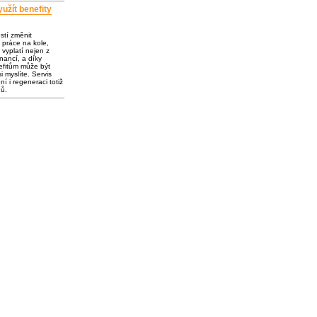
užít benefity
ostí změnit
 práce na kole,
vyplatí nejen z
inancí, a díky
fitům může být
i myslíte. Servis
í i regeneraci totiž
dů.