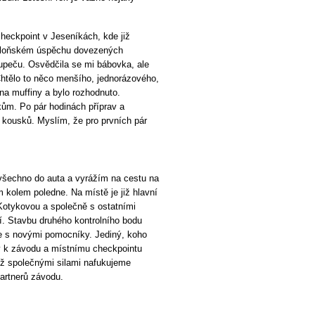
heckpoint v Jeseníkách, kde již
o loňském úspěchu dovezených
upeču. Osvědčila se mi bábovka, ale
 Chtělo to něco menšího, jednorázového,
na muffiny a bylo rozhodnuto.
íkům. Po pár hodinách příprav a
kousků. Myslím, že pro prvních pár
 všechno do auta a vyrážím na cestu na
 kolem poledne. Na místě je již hlavní
Kotykovou a společně s ostatními
. Stavbu druhého kontrolního bodu
e s novými pomocníky. Jediný, koho
ý k závodu a místnímu checkpointu
již společnými silami nafukujeme
partnerů závodu.