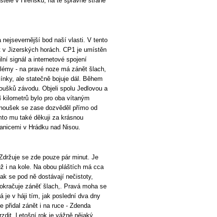
stele v Hřensku, na té správné straně
ejsevernější bod naší vlasti. V tento
t v Jizerských horách. CP1 je umístěn
ní signál a internetové spojení
blémy - na pravé noze má zánět šlach,
ínky, ale statečně bojuje dál. Během
oušků závodu. Objeli spolu Jedlovou a
 kilometrů bylo pro oba vítaným
anoušek se zase dozvěděl přímo od
ímto mu také děkuji za krásnou
hranicemi v Hrádku nad Nisou.
Zdržuje se zde pouze pár minut. Je
ž i na kole. Na obou pláštích má cca
 jak se pod ně dostávají nečistoty,
pokračuje záněť šlach,. Pravá moha se
á je v háji tím, jak poslední dva dny
 přidal zánět i na ruce - Zdenda
zdit. Letošní rok je vážně nějaký