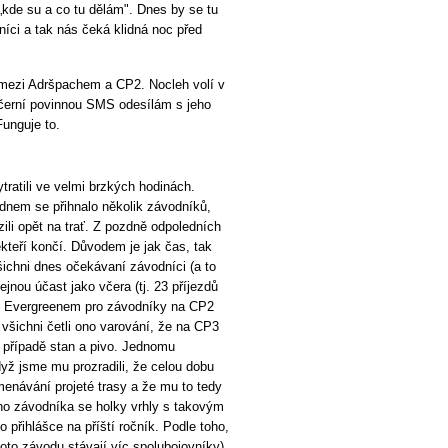
„kde su a co tu dělám". Dnes by se tu
íci a tak nás čeká klidná noc před
 mezi Adršpachem a CP2. Nocleh volí v
ečerní povinnou SMS odesílám s jeho
Funguje to.
tratili ve velmi brzkých hodinách.
ednem se přihnalo několik závodníků,
zili opět na trať. Z pozdně odpoledních
kteří končí. Důvodem je jak čas, tak
šichni dnes očekávaní závodníci (a to
jnou účast jako včera (tj. 23 příjezdů
ř. Evergreenem pro závodníky na CP2
 všichni četli ono varování, že na CP3
 případě stan a pivo. Jednomu
yž jsme mu prozradili, že celou dobu
návání projeté trasy a že mu to tedy
oho závodníka se holky vrhly s takovým
přihlášce na příští ročník. Podle toho,
oto závodu stávají víc spolubojovníky),