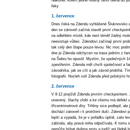
Nakonec kolem jedné hodiny ranní ulehá do po
řeky.
1. července
Dnes čeká na Zdendu vyhlášené Šluknovsko a n
den se zároveň začíná stavět první checkpoin
na odlehlém místě, kde není téměř žádný mobil
neexistuje vůbec. Zdendovi začínají první pro
tak celý den šlape pouze levou. Nic moc podm
dne je Zdenda odchycen na trase jedním z fan
na Šebru ho opustil. Myslím, že společných 14
zpestřením. Zdenda měl chvíli společnost a f
závodníka, jak se cítí a jak závod probíhá. T
fotografii. Nocleh volí Zdenda před polskými 
2. července
V 9:12 projíždí Zdenda prvním checkpointem. 
unavený, šlachy zlobí a ke všemu má defekt u
třícentrimetrové díry. Trhliny sice podlepil, ale
dochází zároveň i k protržení duší. Zdendovi 
lepší a vypadá, že je v pořádku úplně, zato lev
zabírala, aby pravá noha odpočívala. K tomu se
nemůže hýbat dvěma prsty a tudíž ani řádně br