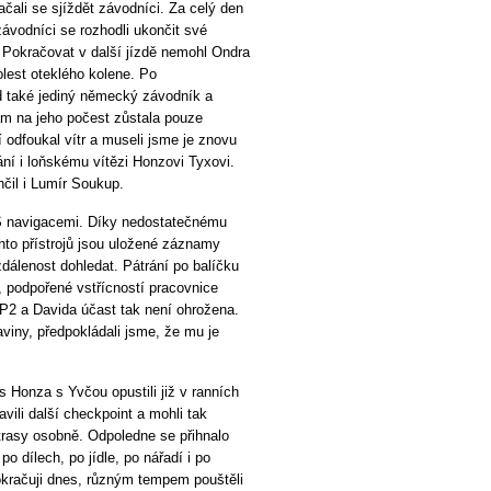
ačali se sjíždět závodníci. Za celý den
ávodníci se rozhodli ukončit své
. Pokračovat v další jízdě nemohl Ondra
lest oteklého kolene. Po
d také jediný německý závodník a
ám na jeho počest zůstala pouze
 odfoukal vítr a museli jsme je znovu
ání i loňskému vítězi Honzovi Tyxovi.
čil i Lumír Soukup.
PS navigacemi. Díky nedostatečnému
hto přístrojů jsou uložené záznamy
zdálenost dohledat. Pátrání po balíčku
 podpořené vstřícností pracovnice
P2 a Davida účast tak není ohrožena.
viny, předpokládali jsme, že mu je
Honza s Yvčou opustili již v ranních
vili další checkpoint a mohli tak
 trasy osobně. Odpoledne se přihnalo
po dílech, po jídle, po nářadí i po
okračuji dnes, různým tempem pouštěli