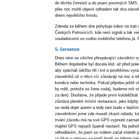
do těchto činností a do psaní povinných SMS 
přes noc mohli objevit odhadem tak dva závodn
dnem největšího frmolu.
Zdenda se během dne pohybuje kdesi na trati
Českých Petrovicích, kde není signál a tak v
souřadnicemi ze svého mobilního telefonu já. 
5. července
Dnes ráno se všichni přespávající závodníci vy
Během dopoledne byl docela klid, až před pol
aby spáchali údržbu těl i kol a povětšinou vyra
závodníků už o něco víc zůstávají na noc a ně
kondice nebo technika. Pokud přijedou ještě v
by měli, protože se žene voda), budeme mít ste
za den). Doufáme, že přijede první koloběžká
zůstává plenění místní restaurace, jako kdyby
se nedá dojet autem a tedy tam bude v lepším
závodníkovi jsme zde museli zkazit náladu, kd
trvání závodu má na své GPS vypnuté zazname
majitel GPS nejspíš špatně nastavil. Na jedn
odhodláním, že jsem se málem začal shánět po 
co říkal o odstupu soupeřů (kteří se během toh