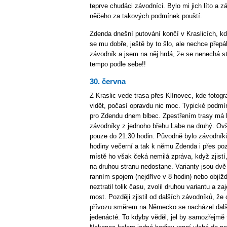
teprve chudáci závodníci. Bylo mi jich líto a 
něčeho za takových podmínek pouští.
Zdenda dnešní putování končí v Kraslicích, kd
se mu dobře, ještě by to šlo, ale nechce přepál
závodník a jsem na něj hrdá, že se nenechá s
tempo podle sebe!!
30. června
Z Kraslic vede trasa přes Klínovec, kde fotogra
vidět, počasí opravdu nic moc. Typické podmín
pro Zdendu dnem blbec. Zpestřením trasy má b
závodníky z jednoho břehu Labe na druhý. Ovš
pouze do 21:30 hodin. Původně bylo závodník
hodiny večerní a tak k němu Zdenda i přes poz
místě ho však čeká nemilá zpráva, když zjistí,
na druhou stranu nedostane. Varianty jsou dv
ranním spojem (nejdříve v 8 hodin) nebo objíž
neztratil tolik času, zvolil druhou variantu a z
most. Později zjistil od dalších závodníků, ž
přívozu směrem na Německo se nacházel další 
jedenácté. To kdyby věděl, jel by samozřejmě t