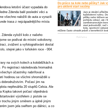
Do práce na kole nebo pěšky? Jak vy
pro aktivní start sezóny
Zdendova letošní účast vypadala do
ledne Zdenda balil poslední věci a
Jaro je ideální příležit
každodenní rutinu. Do
me všechno naložili do auta a vyrazili
pěšky nebo během se 
pohledu zdraví, ale i f
 vede trasa z nejzápadnějšího místa
zaměstnaneckým bene
start jednodušší, než s
kola, sportovní vybaven
můžete často uhradit právě z benefitních bo
i. Zdenda vyložil kolo z našeho
jsme se podívat do místní sokolovny,
traci, zvážení a vyfotografování dostal
slo, stejné jako v loňském roce - 004.
úpravy na svých kolech a koloběžkách a
ude. Po registraci následovala hromadná
 všechyn účastníky nabrífoval a
etí hodinou se všichni shromáždili u
za dobrodružstvím. Počasí jim na
eplota nepřesáhla 20 stupňů Celsia. Ale
za Kopka takové počasí objednává
dstartování výstřelem z pistole se
em trochu jiným směrem a úplně jiným
rém jsem jela swiftem po dálnici, a co