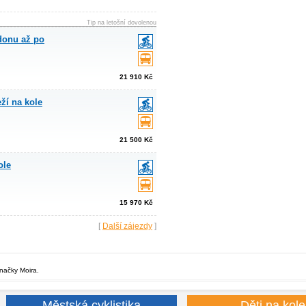
Tip na letošní dovolenou
donu až po
21 910 Kč
ží na kole
21 500 Kč
ole
15 970 Kč
[
Další zájezdy
]
značky Moira.
Městská cyklistika
Děti na kole