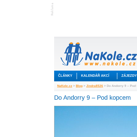
ČLÁNKY
KALENDÁŘ AKCÍ
ZÁJEZDY
NaKole.cz
>
Blog
>
Jindra8526
> Do Andorry 9 – Pod
Do Andorry 9 – Pod kopcem