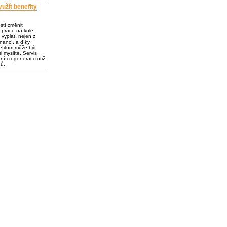
užít benefity
ostí změnit
 práce na kole,
vyplatí nejen z
inancí, a díky
fitům může být
i myslíte. Servis
í i regeneraci totiž
dů.