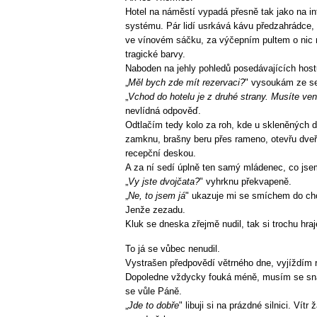
Hotel na náměstí vypadá přesně tak jako na in
systému. Pár lidí usrkává kávu předzahrádce, 
ve vínovém sáčku, za výčepním pultem o nic mé
tragické barvy.
Naboden na jehly pohledů posedávajících hostů
„
Měl bych zde mít rezervaci?
" vysoukám ze s
„
Vchod do hotelu je z druhé strany. Musíte ven
nevlídná odpověď.
Odtlačím tedy kolo za roh, kde u skleněných d
zamknu, brašny beru přes rameno, otevřu dveř
recepční deskou.
A za ní sedí úplně ten samý mládenec, co jse
„
Vy jste dvojčata?
" vyhrknu překvapeně.
„
Ne, to jsem já
" ukazuje mi se smíchem do cho
Jenže zezadu.
Kluk se dneska zřejmě nudil, tak si trochu hraj
To já se vůbec nenudil.
Vystrašen předpovědí větrného dne, vyjíždím r
Dopoledne vždycky fouká méně, musím se snaži
se vůle Páně.
„
Jde to dobře
" libuji si na prázdné silnici. Vít