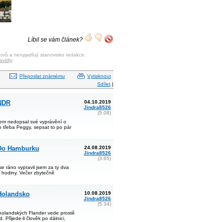
Líbil se vám článek?
orů a nevyjadřují stanovisko redakce.
avidly
.
Přeposlat známému
Vytisknout
Sdílet
|
 NDR
04.10.2019
Jindra8526
(5.08)
sem nedopsal své vyprávění o
o třeba Peggy, sepsat to po pár
. Do Hamburku
24.08.2019
Jindra8526
(3.65)
se ráno vypravil jsem za ty dva
l hodiny. Večer zbytečně
 Holandsko
10.08.2019
Jindra8526
(5.34)
holandských Flander vede prostě
 Přijede-li člověk po dálnici,