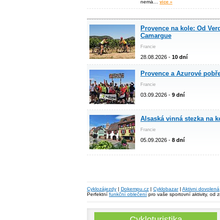
nemá…
více »
Provence na kole: Od Ver
Camargue
Francie
28.08.2026 -
10 dní
Provence a Azurové pobře
Francie
03.09.2026 -
9 dní
Alsaská vinná stezka na k
Francie
05.09.2026 -
8 dní
Cyklozájezdy
|
Dokempu.cz
|
Cyklobazar
|
Aktivni dovolená
Perfektní
funkční oblečení
pro vaše sportovní aktivity, od 
Cykloturistika