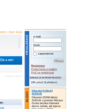
olem i bez kola
e-mail:
heslo:
zapamatovat
ĚŽE A HRY
Registrace
Poslat heslo e-mailem
Proč se registrovat
179
cyklistů (
3
přihlášení)
Dámská Králický
Sněžník
Dámská 2026Králický
Sněžník a pramen Moravy
te:
Druhá desítka Dámské
dávno začala, ale teprve
ezdy