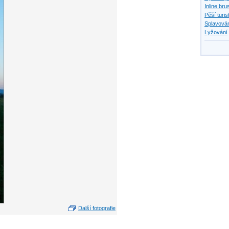
Inline bru
Pěší turis
Splavován
Lyžování
Další fotografie