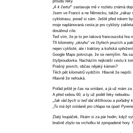
proudu řeky.
„
A k čertu!
" zastavuje mě v rozletu známá dop
Jsem ve Francii a ne Německu, takže „
zákaz 
cyklotrasu, poraď si sám. Ještě před rokem by
moje naplánovaná cesta je pro cyklisty zakleta
dosáhnul cíle.
Teď vím, že je to jen taková francouzská hra 
Tři kilometry „
okruhu
" ve čtyřech pruzích a p
nejen cyklisté, ale i traktory a koňská spřežení
Google Maps potvrzuje, že se nemýlím. Na sat
čtyřproudovka. Nacházím nejkratší cestu k to
Prašný povrch, občas nějaký kámen?
Těch pět kilometrů vydržím. Hlavně že neprší. 
Hlavně že nefouká.
Pořád ještě je čas na snídani, a já už mám za
A před sebou 60, a ty už podél řeky nebudou.
„
Jak rád bych si teď dal dršťkovou a pořádný 
„
To má být snídaně pro chlapa na úpatí Pyrene
Zlatý loupáček, říkám si za pár hodin, když vy
brašně zbylo na vrcholku té zpropadené hory.