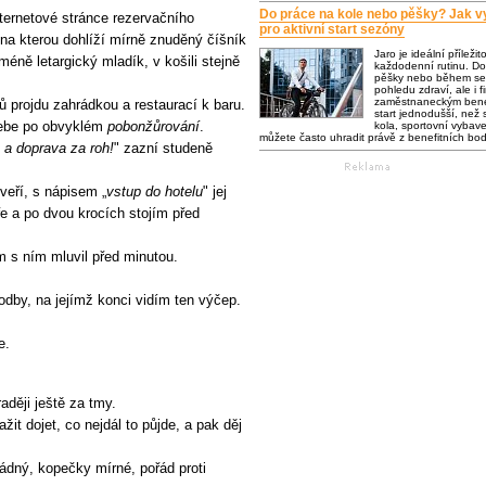
Do práce na kole nebo pěšky? Jak vy
ternetové stránce rezervačního
pro aktivní start sezóny
na kterou dohlíží mírně znuděný číšník
Jaro je ideální příležit
ně letargický mladík, v košili stejně
každodenní rutinu. Do
pěšky nebo během se 
pohledu zdraví, ale i f
zaměstnaneckým bene
 projdu zahrádkou a restaurací k baru.
start jednodušší, než s
ebe po obvyklém
pobonžůrování
.
kola, sportovní vybaven
můžete často uhradit právě z benefitních bo
 a doprava za roh!
" zazní studeně
veří, s nápisem „
vstup do hotelu
" jej
e a po dvou krocích stojím před
m s ním mluvil před minutou.
dby, na jejímž konci vidím ten výčep.
e.
aději ještě za tmy.
t dojet, co nejdál to půjde, a pak děj
r žádný, kopečky mírné, pořád proti