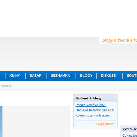
blogy o životě s k
KNIHY
BAZAR
SEZNAMKA
BLOGY
DISKUSE
SOUT
 kopcem
Nejčtenější blogy:
Polské kolečko 2026
Dámská Králický Sněžník
Kolem Lužických jezer
[
Další blogy
]
Vyzkoušej
Cyklozáj