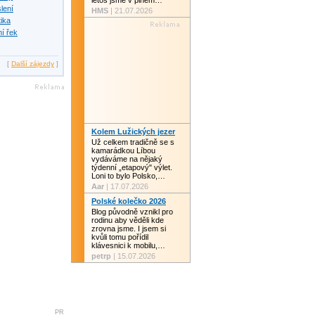
letos jsme v plném…
slení
HMS
| 21.07.2026
tika
í řek
[
Další zájezdy
]
Kolem Lužických jezer
Už celkem tradičně se s
kamarádkou Líbou
vydáváme na nějaký
týdenní „etapový" výlet.
Loni to bylo Polsko,…
Aar
| 17.07.2026
Polské kolečko 2026
Blog původně vznikl pro
rodinu aby věděli kde
zrovna jsme. I jsem si
kvůli tomu pořídil
klávesnici k mobilu,…
petrp
| 15.07.2026
PR