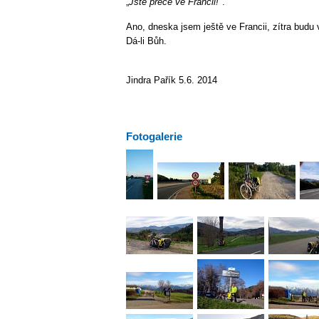
„
Jste přece ve Francii!
".
Ano, dneska jsem ještě ve Francii, zítra budu 
Dá-li Bůh.
Jindra Pařík 5.6. 2014
Fotogalerie