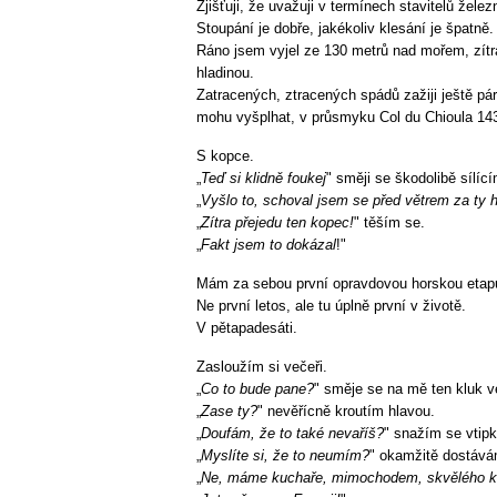
Zjišťuji, že uvažuji v termínech stavitelů želez
Stoupání je dobře, jakékoliv klesání je špatně. 
Ráno jsem vyjel ze 130 metrů nad mořem, zítr
hladinou.
Zatracených, ztracených spádů zažiji ještě pá
mohu vyšplhat, v průsmyku Col du Chioula 143
S kopce.
„
Teď si klidně foukej
" směji se škodolibě sílící
„
Vyšlo to, schoval jsem se před větrem za ty 
„
Zítra přejedu ten kopec!
" těším se.
„
Fakt jsem to dokázal
!"
Mám za sebou první opravdovou horskou etap
Ne první letos, ale tu úplně první v životě.
V pětapadesáti.
Zasloužím si večeři.
„
Co to bude pane?
" směje se na mě ten kluk ve
„
Zase ty?
" nevěřícně kroutím hlavou.
„
Doufám, že to také nevaříš?
" snažím se vtipk
„
Myslíte si, že to neumím?
" okamžitě dostává
„
Ne, máme kuchaře, mimochodem, skvělého k