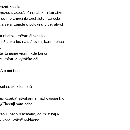
ravní značka.
vjezdu cyklistům
" nenabízí alternativní
 se mě zmocnilo zoufalství, že celá
 a že si zajedu o polovinu více, abych
na obchvat města či vesnice.
ak už zase běžná státovka, kam mohou
.
elitu jasně vidím, kde končí
mu místu a vyrážím dál.
Ale ani to ne.
 sebou 50 kilometrů.
kus chleba
" stýskám si nad kroasánky.
jí!
"hecuji sám sebe.
tahuji něco placatého, co mi z něj v
 V kopci vážně vyhládne.