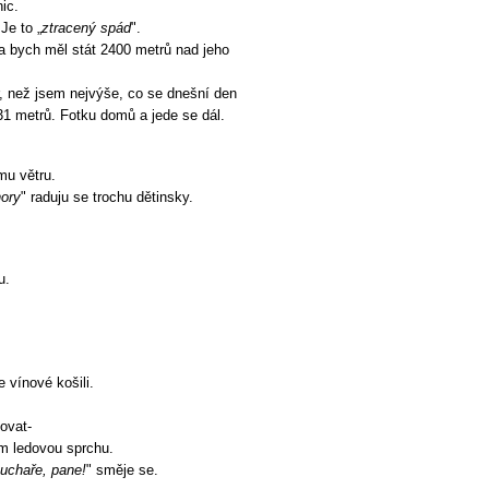
nic.
Je to „
ztracený spád
".
a bych měl stát 2400 metrů nad jeho
r, než jsem nejvýše, co se dnešní den
1 metrů. Fotku domů a jede se dál.
mu větru.
hory
" raduju se trochu dětinsky.
u.
 vínové košili.
ovat-
m ledovou sprchu.
uchaře, pane!
" směje se.