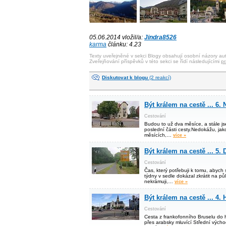
05.06.2014 vložil/a:
Jindra8526
karma
článku: 4.23
Texty uveřejněné v sekci Blogy obsahují osobní názory aut
Zveřejňování příspěvků v této sekci se řídí následujícími
pr
Diskutovat k blogu
(2 reakcí)
Být králem na cestě ... 6.
Cestování
Budou to už dva měsíce, a stále j
poslední části cesty.Nedokážu, jak
měsících,…
více »
Být králem na cestě ... 5
Cestování
Čas, který potřebuji k tomu, abych 
týdny v sedle dokázal zkrátit na pů
nekrámuji,…
více »
Být králem na cestě ... 4.
Cestování
Cesta z frankofonního Bruselu do 
přes arabsky mluvící Střední východ.