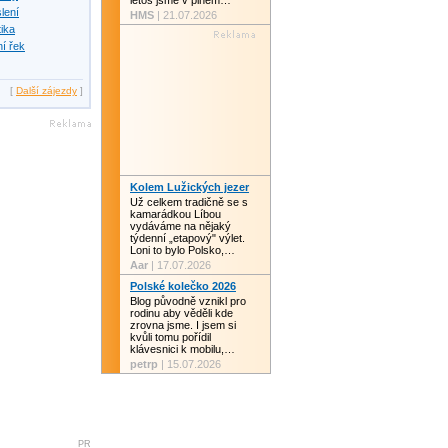
letos jsme v plném…
slení
HMS
| 21.07.2026
tika
í řek
[
Další zájezdy
]
Kolem Lužických jezer
Už celkem tradičně se s
kamarádkou Líbou
vydáváme na nějaký
týdenní „etapový" výlet.
Loni to bylo Polsko,…
Aar
| 17.07.2026
Polské kolečko 2026
Blog původně vznikl pro
rodinu aby věděli kde
zrovna jsme. I jsem si
kvůli tomu pořídil
klávesnici k mobilu,…
petrp
| 15.07.2026
PR