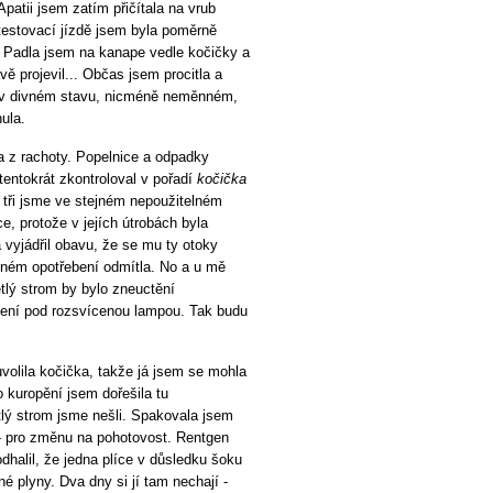
 Apatii jsem zatím přičítala na vrub
testovací jízdě jsem byla poměrně
t. Padla jsem na kanape vedle kočičky a
vě projevil... Občas jsem procitla a
ce v divném stavu, nicméně neměnném,
ula.
ka z rachoty. Popelnice a odpadky
entokrát zkontroloval v pořadí
kočička
 tři jsme ve stejném nepoužitelném
e, protože v jejích útrobách byla
 vyjádřil obavu, že se mu ty otoky
esném opotřebení odmítla. No a u mě
tlý strom by bylo zneuctění
íbení pod rozsvícenou lampou. Tak budu
uvolila kočička, takže já jsem se mohla
o kuropění jsem dořešila tu
tlý strom jsme nešli. Spakovala jsem
 - pro změnu na pohotovost. Rentgen
odhalil, že jedna plíce v důsledku šoku
é plyny. Dva dny si jí tam nechají -