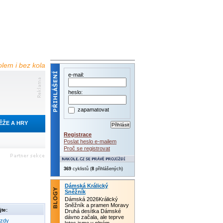
olem i bez kola
e-mail:
heslo:
zapamatovat
ĚŽE A HRY
Registrace
Poslat heslo e-mailem
Proč se registrovat
369
cyklistů (
8
přihlášených)
Dámská Králický
Sněžník
Dámská 2026Králický
Sněžník a pramen Moravy
te:
Druhá desítka Dámské
dávno začala, ale teprve
ezdy