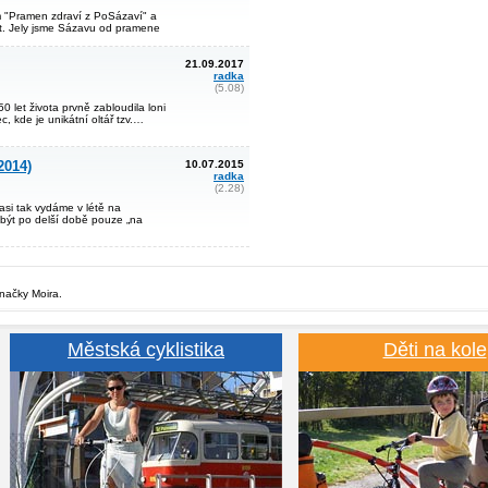
 "Pramen zdraví z PoSázaví" a
st. Jely jsme Sázavu od pramene
21.09.2017
radka
(5.08)
 let života prvně zabloudila loni
, kde je unikátní oltář tzv.…
2014)
10.07.2015
radka
(2.28)
asi tak vydáme v létě na
 být po delší době pouze „na
značky Moira.
Městská cyklistika
Děti na kole