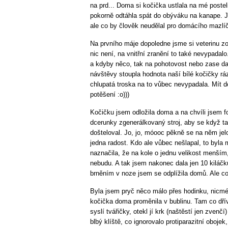
na prd... Doma si kočička ustlala na mé postel
pokorně odtáhla spát do obýváku na kanape. J
ale co by člověk neudělal pro domácího mazlíč
Na prvního máje dopoledne jsme si veterinu 
nic není, na vnitřní zranění to také nevypadalo
a kdyby něco, tak na pohotovost nebo zase dal
návštěvy stoupla hodnota naší bílé kočičky ráz
chlupatá troska na to vůbec nevypadala. Mít d
potěšení :o)))
Kočičku jsem odložila doma a na chvíli jsem f
dcerunky zgenerálkovaný stroj, aby se když t
došteloval. Jo, jo, móooc pěkně se na něm jelo
jedna radost. Kdo ale vůbec nešlapal, to byla
naznačila, že na kole o jednu velikost menším,
nebudu. A tak jsem nakonec dala jen 10 kiláč
brněním v noze jsem se odplížila domů. Ale co 
Byla jsem pryč něco málo přes hodinku, nicmén
kočička doma proměnila v bublinu. Tam co dřív
syslí tvářičky, otekl jí krk (naštěstí jen zvenčí
blbý klíště, co ignorovalo protiparazitní oboje