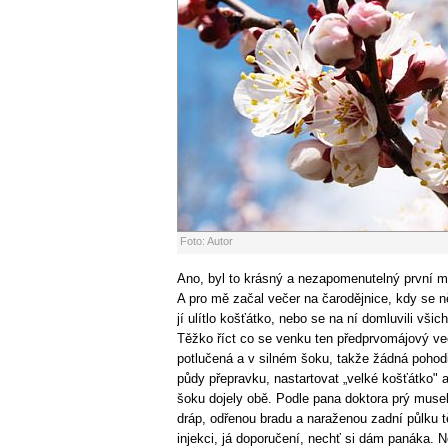
Foto: Autor
Ano, byl to krásný a nezapomenutelný první má
A pro mě začal večer na čarodějnice, kdy se n
jí ulítlo košťátko, nebo se na ní domluvili všich
Těžko říct co se venku ten předprvomájový ve
potlučená a v silném šoku, takže žádná pohodi
půdy přepravku, nastartovat „velké košťátko" 
šoku dojely obě. Podle pana doktora prý mus
dráp, odřenou bradu a naraženou zadní půlku tě
injekci, já doporučení, nechť si dám panáka. No