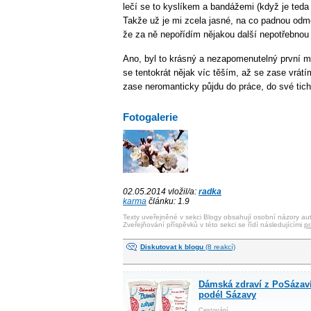
lečí se to kyslíkem a bandážemi (když je teda 
Takže už je mi zcela jasné, na co padnou odmě
že za ně nepořídím nějakou další nepotřebnou 
Ano, byl to krásný a nezapomenutelný první má
se tentokrát nějak víc těším, až se zase vrát
zase neromanticky půjdu do práce, do své tiché
Fotogalerie
02.05.2014 vložil/a:
radka
karma
článku: 1.9
Texty uveřejněné v sekci Blogy obsahují osobní názory aut
Zveřejňování příspěvků v této sekci se řídí následujícími
pr
Diskutovat k blogu
(8 reakcí)
Dámská zdraví z PoSázaví
podél Sázavy
Cestování