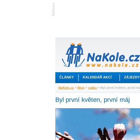
ČLÁNKY
KALENDÁŘ AKCÍ
ZÁJEZDY
NaKole.cz
>
Blog
>
radka
> Byl první květen, první m
Byl první květen, první máj