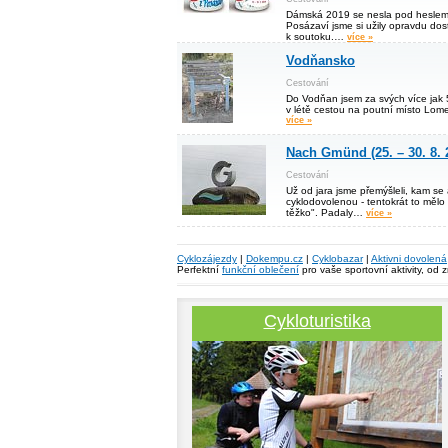
Dámská 2019 se nesla pod heslem
Posázaví jsme si užily opravdu do
k soutoku.…
více »
Vodňansko
Cestování
Do Vodňan jsem za svých více jak 50
v létě cestou na poutní místo Lomec
více »
Nach Gmünd (25. – 30. 8. 
Cestování
Už od jara jsme přemýšleli, kam se 
cyklodovolenou - tentokrát to mělo
těžko". Padaly…
více »
Cyklozájezdy
|
Dokempu.cz
|
Cyklobazar
|
Aktivni dovolená
Perfektní
funkční oblečení
pro vaše sportovní aktivity, od 
Cykloturistika