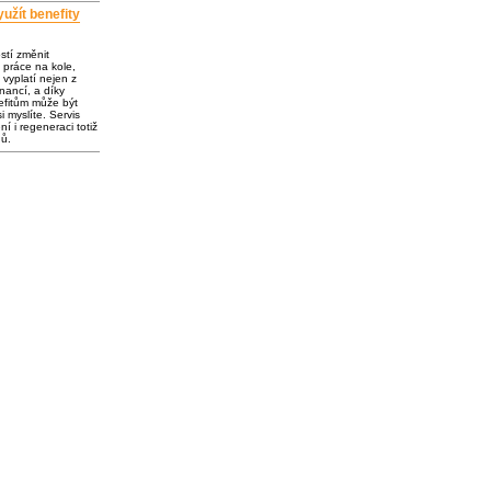
užít benefity
ostí změnit
 práce na kole,
vyplatí nejen z
inancí, a díky
fitům může být
i myslíte. Servis
í i regeneraci totiž
dů.