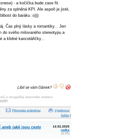
snese) - a kočička bude zase fit.
ny za splněná KPI. Ale aspoň je jisté,
blbost do baráku :o)))
j. Čas plný lásky a romantiky... Jen
ím do svého milovaného stereotypu a
 a klidné kancelářičky...
Líbil se vám článek?
orů a nevyjadřují stanovisko redakce.
avidly
.
Přeposlat známému
Vytisknout
Sdílet
|
 aneb jaké jsou cesty
14.02.2020
radka
(3.65)