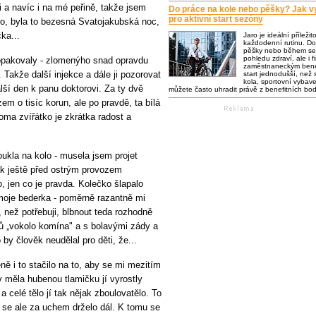
i a navíc i na mé peřině, takže jsem
Do práce na kole nebo pěšky? Jak vy
pro aktivní start sezóny
o, byla to bezesná Svatojakubská noc,
ka...
Jaro je ideální příležit
každodenní rutinu. Do
pěšky nebo během se 
pohledu zdraví, ale i f
zopakovaly - zlomenýho snad opravdu
zaměstnaneckým bene
. Takže další injekce a dále ji pozorovat
start jednodušší, než s
kola, sportovní vybaven
ší den k panu doktorovi. Za ty dvě
můžete často uhradit právě z benefitních bo
em o tisíc korun, ale po pravdě, ta bílá
oma zvířátko je zkrátka radost a
oukla na kolo - musela jsem projet
ak ještě před ostrým provozem
, jen co je pravda. Kolečko šlapalo
 moje bederka - poměrně razantně mi
 než potřebuji, blbnout teda rozhodně
ků „vokolo komína" a s bolavými zády a
by člověk neudělal pro děti, že...
ě i to stačilo na to, aby se mi mezitím
 měla hubenou tlamičku jí vyrostly
) a celé tělo jí tak nějak zboulovatělo. To
k, se ale za uchem drželo dál. K tomu se