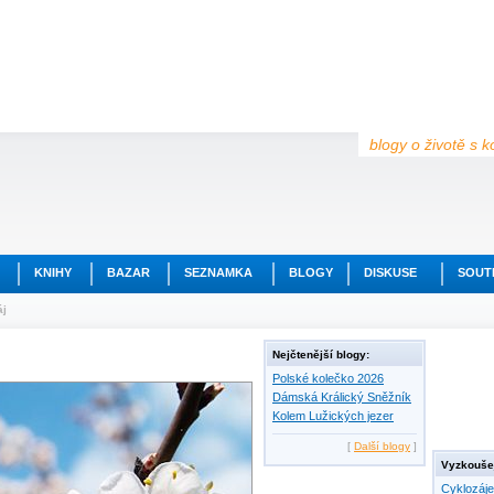
blogy o životě s k
KNIHY
BAZAR
SEZNAMKA
BLOGY
DISKUSE
SOUT
áj
Nejčtenější blogy:
Polské kolečko 2026
Dámská Králický Sněžník
Kolem Lužických jezer
[
Další blogy
]
Vyzkoušej
Cyklozáj