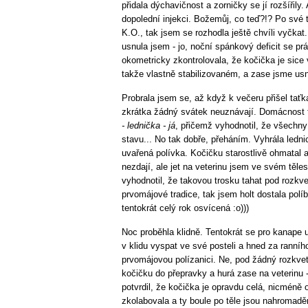
přidala dýchavičnost a zorničky se jí rozšířily.
dopolední injekci. Božemůj, co teď?!? Po své 
K.O., tak jsem se rozhodla ještě chvíli vyčka
usnula jsem - jo, noční spánkový deficit se prá
okometricky zkontrolovala, že kočička je si
takže vlastně stabilizovaném, a zase jsme usn
Probrala jsem se, až když k večeru přišel tať
zkrátka žádný svátek neuznávají. Domácnost t
- lednička - já
, přičemž vyhodnotil, že všechny
stavu... No tak dobře, přeháním. Vyhrála lednic
uvařená polívka. Kočičku starostlivě ohmatal a
nezdají, ale jet na veterinu jsem ve svém těl
vyhodnotil, že takovou trosku tahat pod rozkve
prvomájové tradice, tak jsem holt dostala pol
tentokrát celý rok osvícená :o)))
Noc proběhla klidně. Tentokrát se pro kanape 
v klidu vyspat ve své posteli a hned za ranníh
prvomájovou polízanici. Ne, pod žádný rozkve
kočičku do přepravky a hurá zase na veterinu
potvrdil, že kočička je opravdu celá, nicméně 
zkolabovala a ty boule po těle jsou nahromaděn