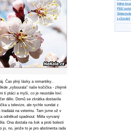
Inline bru
Pěší turis
Splavován
Lyžování
j. Čas plný lásky a romantiky...
ěkde „vybourala" naše kočička - zřejmě
ni ti ptáci a myši, co je neustále loví.
čer dělo. Domů se zkrátka dostavila
čka u televize, ale rychle sundat z
a tradááá na veterinu. Tam jsme už v
ela odněkud spadnout. Měla vyrvaný
la. Ona dostala na šok a proti bolesti
 jo, no, jenže to je pro abstinenta rada