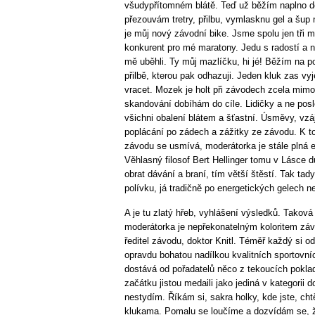
všudypřítomném blátě. Teď už běžím naplno do
přezouvám tretry, přilbu, vymlasknu gel a šup
je můj nový závodní bike. Jsme spolu jen tři 
konkurent pro mé maratony. Jedu s radostí a 
mě uběhli. Ty můj mazlíčku, hi jé! Běžím na 
přilbě, kterou pak odhazuji. Jeden kluk zas vyj
vracet. Mozek je holt při závodech zcela mim
skandování dobíhám do cíle. Lidičky a ne posl
všichni obalení blátem a šťastní. Úsměvy, vzá
poplácání po zádech a zážitky ze závodu. K t
závodu se usmívá, moderátorka je stále plná el
Věhlasný filosof Bert Hellinger tomu v Lásce d
obrat dávání a braní, tím větší štěstí. Tak ta
polívku, já tradičně po energetických gelech 
A je tu zlatý hřeb, vyhlášení výsledků. Takov
moderátorka je nepřekonatelným koloritem zá
ředitel závodu, doktor Knitl. Téměř každý si 
opravdu bohatou nadílkou kvalitních sportovní
dostává od pořadatelů něco z tekoucích poklad
začátku jistou medaili jako jediná v kategorii
nestydím. Říkám si, sakra holky, kde jste, cht
klukama. Pomalu se loučíme a dozvídám se, že