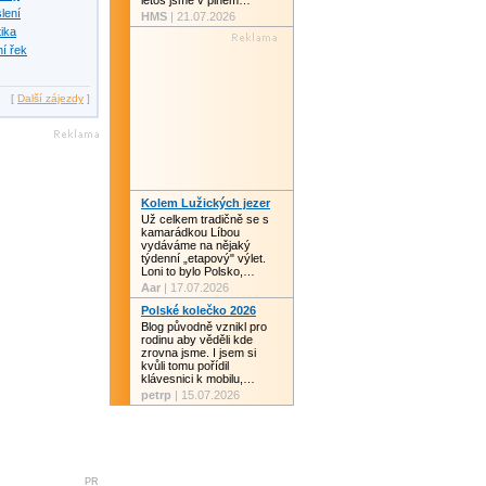
letos jsme v plném…
slení
HMS
| 21.07.2026
tika
í řek
[
Další zájezdy
]
Kolem Lužických jezer
Už celkem tradičně se s
kamarádkou Líbou
vydáváme na nějaký
týdenní „etapový" výlet.
Loni to bylo Polsko,…
Aar
| 17.07.2026
Polské kolečko 2026
Blog původně vznikl pro
rodinu aby věděli kde
zrovna jsme. I jsem si
kvůli tomu pořídil
klávesnici k mobilu,…
petrp
| 15.07.2026
PR