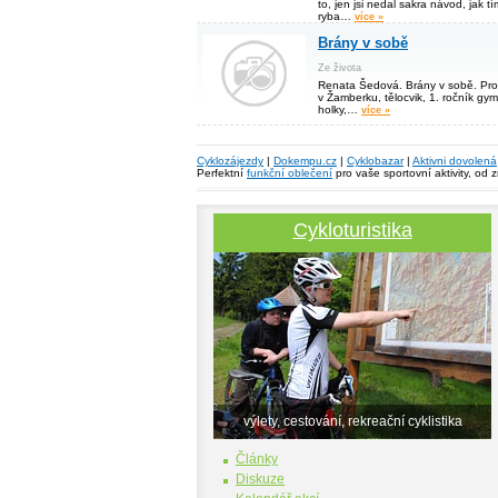
to, jen jsi nedal sakra návod, jak 
ryba…
více »
Brány v sobě
Ze života
Renata Šedová. Brány v sobě. Pr
v Žamberku, tělocvik, 1. ročník gym
holky,…
více »
Cyklozájezdy
|
Dokempu.cz
|
Cyklobazar
|
Aktivni dovolená
Perfektní
funkční oblečení
pro vaše sportovní aktivity, od 
Cykloturistika
výlety, cestování, rekreační cyklistika
Články
Diskuze