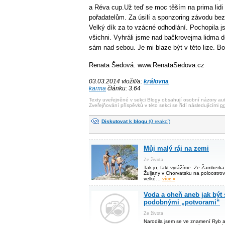
a Réva cup.Už teď se moc těším na prima lidi 
pořadatelům. Za úsilí a sponzoring závodu be
Velký dík za to vzácné odhodlání. Pochopila j
všichni. Vyhráli jsme nad bačkrovejma lidma d
sám nad sebou. Je mi blaze být v této lize. Bo
Renata Šedová. www.RenataSedova.cz
03.03.2014 vložil/a:
královna
karma
článku: 3.64
Texty uveřejněné v sekci Blogy obsahují osobní názory aut
Zveřejňování příspěvků v této sekci se řídí následujícími
pr
Diskutovat k blogu
(0 reakcí)
Můj malý ráj na zemi
Ze života
Tak jo, fakt vyrážíme. Ze Žamber
Žuljany v Chorvatsku na poloostro
velké…
více »
Voda a oheň aneb jak být 
podobnými „potvorami“
Ze života
Narodila jsem se ve znamení Ryb a 