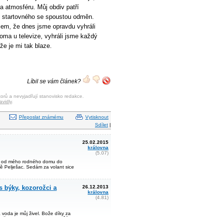
a atmosféru. Můj obdiv patří
z startovného se spoustou odměn.
sem, že dnes jsme opravdu vyhráli
oma u televize, vyhráli jsme každý
že je mi tak blaze.
Líbil se vám článek?
orů a nevyjadřují stanovisko redakce.
avidly
.
Přeposlat známému
Vytisknout
Sdílet
|
25.02.2015
královna
(5.07)
ka od mého rodného domu do
vě Pelješac. Sedám za volant sice
s býky, kozorožci a
26.12.2013
královna
(4.81)
voda je můj živel. Bože díky za