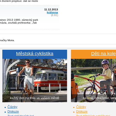
tím životem proplout. Jak se může
11.12.2013
královna
(6.91)
osinec 2013 1980, zámecký park
názia, zoufalá profesorka: „Tak
značky Moira.
Městská cyklistika
Děti na kole
každý den na kole ve vašem městě
na kole, odrážedle, ve 
Články
Články
Diskuze
Diskuze