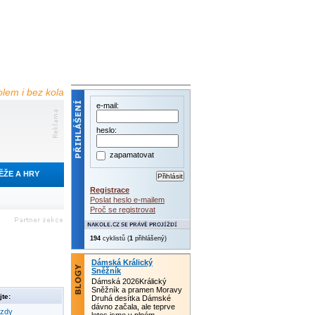
olem i bez kola
e-mail:
heslo:
zapamatovat
ĚŽE A HRY
Registrace
Poslat heslo e-mailem
Proč se registrovat
194
cyklistů (
1
přihlášený)
Dámská Králický
Sněžník
Dámská 2026Králický
Sněžník a pramen Moravy
te:
Druhá desítka Dámské
dávno začala, ale teprve
ezdy