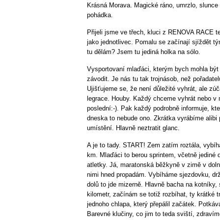
Krásná Morava. Magické ráno, umrzlo, slunce a
pohádka.
Přijeli jsme ve třech, kluci z RENOVA RACE te
jako jednotlivec. Pomalu se začínají sjíždět 
tu dělám? Jsem tu jediná holka na sólo.
Vysportovaní mlaďáci, kterým bych mohla bý
závodit. Je nás tu tak trojnásob, než pořadatel
Ujišťujeme se, že není důležité vyhrát, ale zúča
legrace. Houby. Každý chceme vyhrát nebo v
poslední:-). Pak každý podrobně informuje, kte
dneska to nebude ono. Zkrátka vyrábíme alibi 
umístění. Hlavně neztratit glanc.
A je to tady. START! Zem zatím roztála, vybíh
km. Mlaďáci to berou sprintem, včetně jediné 
atletky. Já, maratonská běžkyně v zimě v doln
nimi hned propadám. Vybíháme sjezdovku, drž
dolů to jde mizerně. Hlavně bacha na kotníky, s
kilometr, začínám se totiž rozbíhat, ty krátké
jednoho chlapa, který přepálil začátek. Potkáv
Barevné klučiny, co jim to teda sviští, zdraví