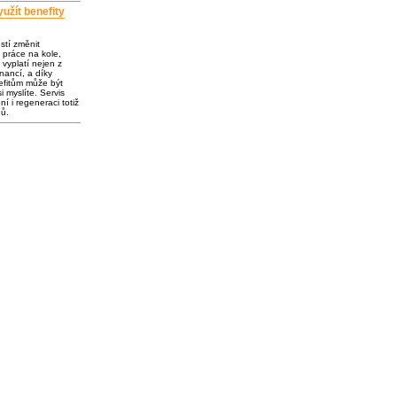
užít benefity
ostí změnit
 práce na kole,
vyplatí nejen z
inancí, a díky
fitům může být
i myslíte. Servis
í i regeneraci totiž
dů.