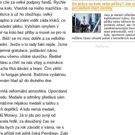
 cíle za velké podpory fandů. Rychle
Do práce na kole nebo pěšky? Jak vy
 na kolo. Vlastně na mého mazlíčka - to
pro aktivní start sezóny
měsíce a už ho zbožňuju, velký
Jaro je ideální příležit
každodenní rutinu. Do
naplno a začínám vidět záda kluků, co
pěšky nebo během se 
pohledu zdraví, ale i f
poslední pětku. Vybíhám omylem v
zaměstnaneckým bene
start jednodušší, než s
el na kolo bez přilby a musel se pro ni
kola, sportovní vybaven
o. Běží se mi moc dobře a za velkého
můžete často uhradit právě z benefitních bo
ední. Jenže o to tady fakt nejde. Jsme
jemné gratulace, podávání rukou,
omu všemu vlídné sluníčko. Ředitel
ánu a chrlí na nás vtipy a instrukce.
ucha říká dávání a braní. Čím větší
dy to funguje přesně. Baštíme vydatnou
nemám hlad až do druhého dne.
á milá neformální atmosféra. Upovídaná
vodu. Medaile a odměny předává sám
odnášíme nějakou medaili a tašku s
ch doplňků. A kdo nemá medaili,
ů Moravy. Já si jdu pro svoji od
 docela hrdě, za dosažený čas se
ěla bych za rok závodit s váma, ne s
 příště mě ještě čeká Pernštejn, Zubr