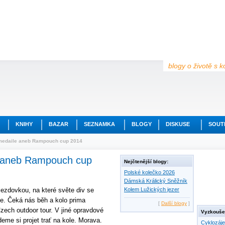
blogy o životě s k
KNIHY
BAZAR
SEZNAMKA
BLOGY
DISKUSE
SOUT
 medaile aneb Rampouch cup 2014
e aneb Rampouch cup
Nejčtenější blogy:
Polské kolečko 2026
Dámská Králický Sněžník
ezdovkou, na které světe div se
Kolem Lužických jezer
me. Čeká nás běh a kolo prima
[
Další blogy
]
ech outdoor tour. V jiné opravdové
Vyzkoušej
deme si projet trať na kole. Morava.
Cyklozáj