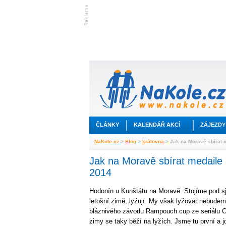
ČLÁNKY
KALENDÁŘ AKCÍ
ZÁJEZDY
NaKole.cz
>
Blog
>
královna
> Jak na Moravě sbírat
Jak na Moravě sbírat medail
2014
Hodonín u Kunštátu na Moravě. Stojíme pod sj
letošní zimě, lyžují. My však lyžovat nebude
bláznivého závodu Rampouch cup ze seriálu Cz
zimy se taky běží na lyžích. Jsme tu první a j