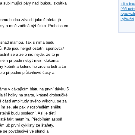
 sublimující páry nad loukou, zkrátka
Inline bru
Pěší turis
Splavován
Lyžování
amu budou závodit jako štafeta, já
týmy a mně začíná být úzko. Proboha co
t snad mámou. Tak s nima budu
ů. Kde jsou hergot ostatní sportovci?
stnit se a že o nic nejde, že to je
 mém případě nebýt mezi klukama
rý kotník a koleno ho zrovna bolí a že
pro případné průšvihové časy a
áme v cákajícím blátu na první dávku 5
další holky na startu, krásné droboučké
í části amplitudy svého výkonu, se za
ím se, ale pak v rozbředlém sněhu
tejně budu poslední. Asi je třetí
 tratě fakt neumím. Předbíhám aspoň
ám už první cyklisty ze štafety.
me se povzbudivě ve slunci a