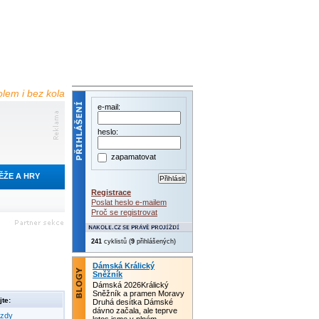
olem i bez kola
e-mail:
heslo:
zapamatovat
ĚŽE A HRY
Registrace
Poslat heslo e-mailem
Proč se registrovat
241
cyklistů (
9
přihlášených)
Dámská Králický
Sněžník
Dámská 2026Králický
Sněžník a pramen Moravy
te:
Druhá desítka Dámské
dávno začala, ale teprve
ezdy