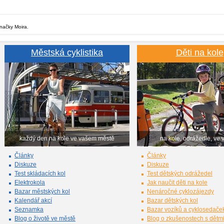
značky Moira.
Městská cyklistika
Děti na kole
každý den na kole ve vašem městě
na kole, odrážedle, ve 
Články
Články
Diskuze
Diskuze
Test skládacích kol
Test dětských odrážedel
Elektrokola
Jak naučit děti na kole
Bazar městských kol
Nenáročné cyklozájezdy
Kalendář akcí
Bazar dětských kol
Seznamka
Bazar vozíků a cyklosedače
Blog o životě ve městě
Blog o zkušenostech s dětm