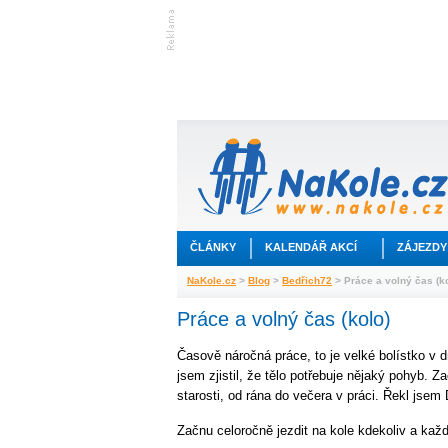
ČLÁNKY
KALENDÁŘ AKCÍ
ZÁJEZDY
NaKole.cz
>
Blog
>
Bedřich72
> Práce a volný čas (ko
Práce a volný čas (kolo)
Časově náročná práce, to je velké bolístko v
jsem zjistil, že tělo potřebuje nějaký pohyb. 
starosti, od rána do večera v práci. Řekl jsem
Začnu celoročně jezdit na kole kdekoliv a každ