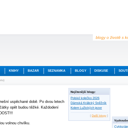
blogy o životě s k
KNIHY
BAZAR
SEZNAMKA
BLOGY
DISKUSE
SOUT
lo)
Nejčtenější blogy:
Polské kolečko 2026
 dnešní uspěchané době. Po dvou letech
Dámská Králický Sněžník
Začátky opět budou těžké. Každodení
Kolem Lužických jezer
 DOST!!!
[
Další blogy
]
Vyzkoušej
ou volnou chvilku.
Cyklozáj