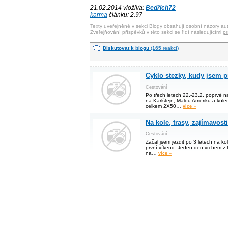
21.02.2014 vložil/a:
Bedřich72
karma
článku: 2.97
Texty uveřejněné v sekci Blogy obsahují osobní názory aut
Zveřejňování příspěvků v této sekci se řídí následujícími
pr
Diskutovat k blogu
(165 reakcí)
Cyklo stezky, kudy jsem pr
Cestování
Po třech letech 22.-23.2. poprvé n
na Karlštejn, Malou Ameriku a kol
celkem 2X50…
více »
Na kole, trasy, zajímavosti
Cestování
Začal jsem jezdit po 3 letech na ko
první víkend. Jeden den vrchem z 
na…
více »