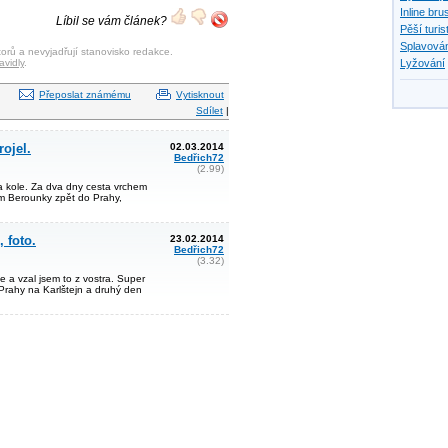
Inline bru
Líbil se vám článek?
Pěší turis
Splavován
orů a nevyjadřují stanovisko redakce.
avidly
.
Lyžování
Přeposlat známému
Vytisknout
Sdílet
|
ojel.
02.03.2014
Bedřich72
(2.99)
a kole. Za dva dny cesta vrchem
em Berounky zpět do Prahy,
, foto.
23.02.2014
Bedřich72
(3.32)
le a vzal jsem to z vostra. Super
Prahy na Karlštejn a druhý den