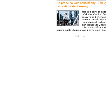
Do práce na kole nebo pěšky? Jak vy
pro aktivní start sezóny
Jaro je ideální příležit
každodenní rutinu. Do
pěšky nebo během se 
pohledu zdraví, ale i f
zaměstnaneckým bene
start jednodušší, než s
kola, sportovní vybaven
můžete často uhradit právě z benefitních bo