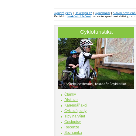
Cyklozájezdy
|
Dokempu.cz
|
Cyklobazar
|
Aktivni dovolená
Perfektní
funkční oblečení
pro vaše sportovní aktivity, od 
Cykloturistika
výlety, cestování, rekreační cyklistika
Články
Diskuze
Kalendář akcí
Cyklozájezdy
Tipy na výlet
Cestopisy
Recenze
Seznamka