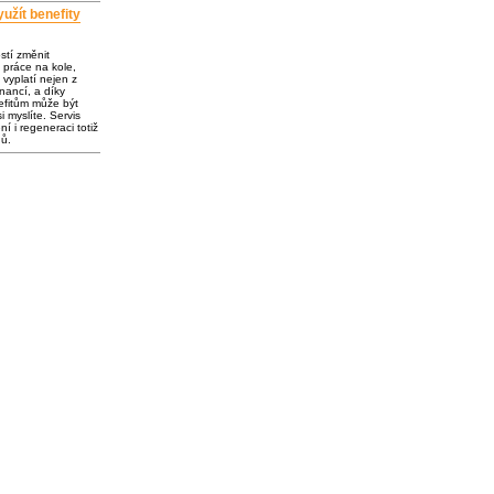
užít benefity
ostí změnit
 práce na kole,
vyplatí nejen z
inancí, a díky
fitům může být
i myslíte. Servis
í i regeneraci totiž
dů.