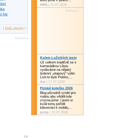
letos jsme v plném…
slení
HMS
| 21.07.2026
tika
í řek
[
Další zájezdy
]
Kolem Lužických jezer
Už celkem tradičně se s
kamarádkou Líbou
vydáváme na nějaký
týdenní „etapový" výlet.
Loni to bylo Polsko,…
Aar
| 17.07.2026
Polské kolečko 2026
Blog původně vznikl pro
rodinu aby věděli kde
zrovna jsme. I jsem si
kvůli tomu pořídil
klávesnici k mobilu,…
petrp
| 15.07.2026
PR