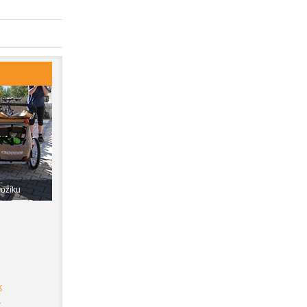
vozíku
k
i